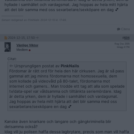
hyllade i samhället och vardagsmat. Jag hoppas av hela mitt hjärta
att det blir samma med oss sexarbetare/sexköpare en dag 💕
__________________
Senast redigerad av PinkNails 2024-12-15 kl. 17:46.
Citera
2024-12-15, 17:50
#
604
Reg: Dec 2005
Vänlige Viktor
Inlägg: 8 756
Medlem
Citat:
Ursprungligen postat av
PinkNails
Fördomar är rätt ord för hela den här cirkusen. Jag är så pass
gammal att jag minns fördomarna mot homosexuella, dem
som kollade på videovåld på 80-talet, fördomarna mot
internet och gamers.. Man trodde ett tag att alla som spelade
tv/data-spel var våldsamma och tilltänkta seriemördare. Idag
är detta yrken, dem är hyllade i samhället och vardagsmat.
Jag hoppas av hela mitt hjärta att det blir samma med oss
sexarbetare/sexköpare en dag 💕
Kanske även knarkare och langare och gängkriminella blir
detsamma också?
Idag vill ju polisen haffa dessa lagbrytare, precis som man vill haffa