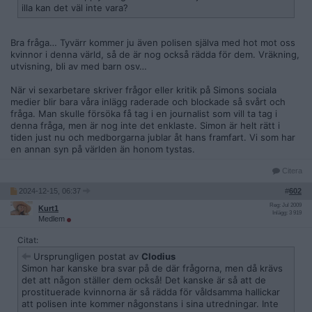
illa kan det väl inte vara?
Bra fråga… Tyvärr kommer ju även polisen själva med hot mot oss
kvinnor i denna värld, så de är nog också rädda för dem. Vräkning,
utvisning, bli av med barn osv…
När vi sexarbetare skriver frågor eller kritik på Simons sociala
medier blir bara våra inlägg raderade och blockade så svårt och
fråga. Man skulle försöka få tag i en journalist som vill ta tag i
denna fråga, men är nog inte det enklaste. Simon är helt rätt i
tiden just nu och medborgarna jublar åt hans framfart. Vi som har
en annan syn på världen än honom tystas.
Citera
2024-12-15, 06:37
#
602
Reg: Jul 2009
Kurt1
Inlägg: 3 919
Medlem
Citat:
Ursprungligen postat av
Clodius
Simon har kanske bra svar på de där frågorna, men då krävs
det att någon ställer dem också! Det kanske är så att de
prostituerade kvinnorna är så rädda för våldsamma hallickar
att polisen inte kommer någonstans i sina utredningar. Inte