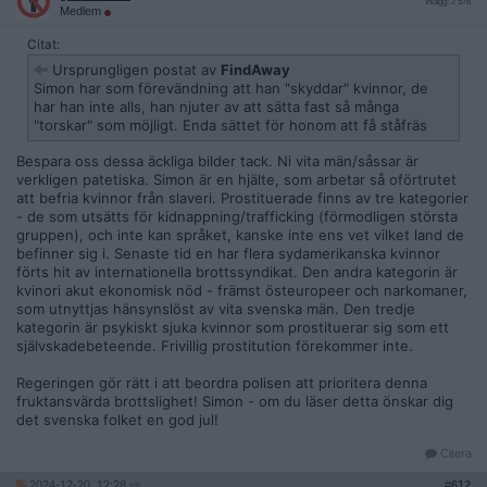
Inlägg: 2 576
Medlem
Citat:
Ursprungligen postat av
FindAway
Simon har som förevändning att han "skyddar" kvinnor, de
har han inte alls, han njuter av att sätta fast så många
"torskar" som möjligt. Enda sättet för honom att få ståfräs
Bespara oss dessa äckliga bilder tack. Ni vita män/såssar är
verkligen patetiska. Simon är en hjälte, som arbetar så oförtrutet
att befria kvinnor från slaveri. Prostituerade finns av tre kategorier
- de som utsätts för kidnappning/trafficking (förmodligen största
gruppen), och inte kan språket, kanske inte ens vet vilket land de
befinner sig i. Senaste tid en har flera sydamerikanska kvinnor
förts hit av internationella brottssyndikat. Den andra kategorin är
kvinori akut ekonomisk nöd - främst östeuropeer och narkomaner,
som utnyttjas hänsynslöst av vita svenska män. Den tredje
kategorin är psykiskt sjuka kvinnor som prostituerar sig som ett
självskadebeteende. Frivillig prostitution förekommer inte.
Regeringen gör rätt i att beordra polisen att prioritera denna
fruktansvärda brottslighet! Simon - om du läser detta önskar dig
det svenska folket en god jul!
Citera
2024-12-20, 12:28
#
612