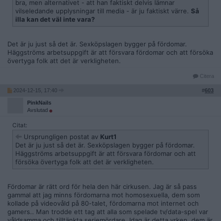
bra, men alternativet - att han faktiskt delvis lämnar
vilseledande upplysningar till media - är ju faktiskt värre.
Så
illa kan det väl inte vara?
Det är ju just så det är. Sexköpslagen bygger på fördomar.
Häggströms arbetsuppgift är att försvara fördomar och att försöka
övertyga folk att det är verkligheten.
Citera
2024-12-15, 17:40
#
603
PinkNails
Avslutad
Citat:
Ursprungligen postat av
Kurt1
Det är ju just så det är. Sexköpslagen bygger på fördomar.
Häggströms arbetsuppgift är att försvara fördomar och att
försöka övertyga folk att det är verkligheten.
Fördomar är rätt ord för hela den här cirkusen. Jag är så pass
gammal att jag minns fördomarna mot homosexuella, dem som
kollade på videovåld på 80-talet, fördomarna mot internet och
gamers.. Man trodde ett tag att alla som spelade tv/data-spel var
våldsamma och tilltänkta seriemördare. Idag är detta yrken, dem är