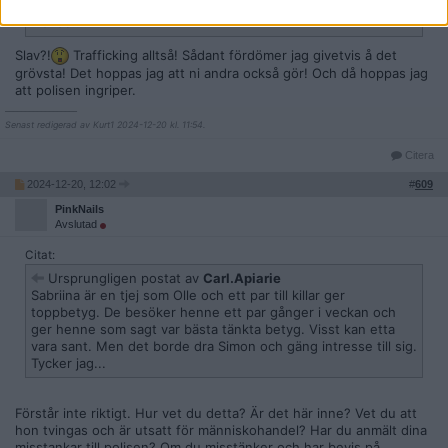
och hans gäng som lovordar samma slav månad efter
månad.....
Slav?!
Trafficking alltså! Sådant fördömer jag givetvis å det
grövsta! Det hoppas jag att ni andra också gör! Och då hoppas jag
att polisen ingriper.
__________________
Senast redigerad av Kurt1 2024-12-20 kl. 11:54.
Citera
2024-12-20, 12:02
#
609
PinkNails
Avslutad
Citat:
Ursprungligen postat av
Carl.Apiarie
Sabriina är en tjej som Olle och ett par till killar ger
toppbetyg. De besöker henne ett par gånger i veckan och
ger henne som sagt var bästa tänkta betyg. Visst kan etta
vara sant. Men det borde dra Simon och gäng intresse till sig.
Tycker jag...
Förstår inte riktigt. Hur vet du detta? Är det här inne? Vet du att
hon tvingas och är utsatt för människohandel? Har du anmält dina
misstankar till polisen? Om du misstänker och har bevis på