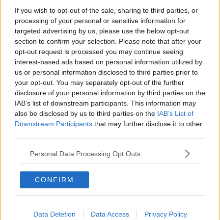
Vilka är Olle och hans gäng?
If you wish to opt-out of the sale, sharing to third parties, or
processing of your personal or sensitive information for
Citera
targeted advertising by us, please use the below opt-out
2024-12-20, 08:17
#
607
section to confirm your selection. Please note that after your
Reg: Jul 2021
Carl.Apiarie
opt-out request is processed you may continue seeing
Inlägg: 3 087
Medlem
interest-based ads based on personal information utilized by
Citat:
us or personal information disclosed to third parties prior to
Ursprungligen postat av
PinkNails
your opt-out. You may separately opt-out of the further
Vilka är Olle och hans gäng?
disclosure of your personal information by third parties on the
IAB’s list of downstream participants. This information may
Sabriina är en tjej som Olle och ett par till killar ger toppbetyg. De
besöker henne ett par gånger i veckan och ger henne som sagt
also be disclosed by us to third parties on the
IAB’s List of
var bästa tänkta betyg. Visst kan etta vara sant. Men det borde
Downstream Participants
that may further disclose it to other
dra Simon och gäng intresse till sig. Tycker jag...
third parties.
Citera
Personal Data Processing Opt Outs
2024-12-20, 11:52
#
608
Reg: Jul 2009
Kurt1
Inlägg: 3 919
CONFIRM
Medlem
Citat:
Ursprungligen postat av
Carl.Apiarie
Det märkliga är att inte Simon går bananas när det gäller Olle
Data Deletion
Data Access
Privacy Policy