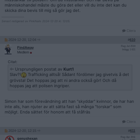
människohandel måste du göra det eller vill du inte det kan du
skicka dina bevis till mig så gör jag det.
__________________
Senast redigerad av PinkNails 2024-12-20 kl. 12:05.
Citera
2024-12-20, 12:04
#
610
Reg: Jul 2019
FindAway
Inlägg: 1 621
Medlem
Citat:
Ursprungligen postat av
Kurt1
Slav?!
Trafficking alltså! Sådant fördömer jag givetvis å det
grövsta! Det hoppas jag att ni andra också gör! Och då
hoppas jag att polisen ingriper.
Simon har som förevändning att han "skyddar" kvinnor, de har han
inte alls, han njuter av att sätta fast så många "torskar" som
möjligt. Enda sättet för honom att få ståfräs
Citera
2024-12-20, 12:15
#
611
Reg: Apr 2011
genushexan