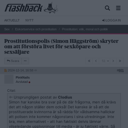
AKTUELLT
NYTT
LOGGA IN
Sex
Eskortservice och prostitution
Prostitution: etik, moral och politik
Prostitutionspolis (Simon Häggström) skryter
om att förstöra livet för sexköpare och
sexsäljare
51
Svara
51
2024-12-14, 16:58
#
601
PinkNails
Avslutad
Citat:
Ursprungligen postat av
Clodius
Simon har kanske bra svar på de där frågorna, men då krävs
det att någon ställer dem också! Det kanske är så att de
prostituerade kvinnorna är så rädda för våldsamma hallickar
att polisen inte kommer någonstans i sina utredningar. Inte
bra, men alternativet - att han faktiskt delvis lämnar
vilseledande upplysningar till media - är ju faktiskt värre. Så