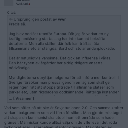
Avslutad
Citat:
Ursprungligen postat av
wwr
Precis så.
Jag blev nedlåst utanför Europa. Där jag är verkar en ny
kraftig nedlåsning starta. Jag har inte kunnat bekräfta
detaljerna. Men alla ställen där folk kan träffas, äta
tillsammans etc är stängda. Bord och stolar undanplockade.
Det är naturligtvis vansinne. Det gick en influensa i våras.
Den här typen av åtgärder har aldrig tidigare ansetts
nödvändiga.
Myndigheterna utnyttjar helgerna för att införa mer kontroll. I
Sverige försöker man pressa igenom en lag som skall ge
regeringen rätt att stoppa tillträde till allmänna platser som
parker etc, utan riksdagens godkännande. Rättsliga instander
har redan uttalat sig mot lagen men regeringen ökar då
…
[ Visa mer ]
istället takten av genomförandet. Mötesförbud och
reseförbud införs. "Social distancing" på alla plan.
Vad som håller på att ske är Sovjetunionen 2.0. Och samma krafter
verkar i bakgrunden som vid förra försöket. Man gjorde misstaget
Samhället har slagits isär genom massinvandring och extrem
att skapa sin kommunistiska utopi inom ett område som hade
feminism. Greta Thunberg och andra försöker slå isär
gränser. Människor kunde alltså välja om de ville leva i det röda
familjerna genom att säga att barnen vet bättre än de vuxna
lyckoriket eller i alternativet utanför gränsen. Majoriteten av