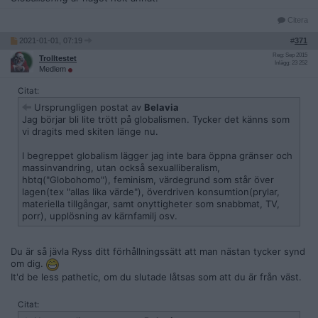
Citera
2021-01-01, 07:19
#
371
Reg: Sep 2015
Trolltestet
Inlägg: 23 252
Medlem
Citat:
Ursprungligen postat av
Belavia
Jag börjar bli lite trött på globalismen. Tycker det känns som
vi dragits med skiten länge nu.
I begreppet globalism lägger jag inte bara öppna gränser och
massinvandring, utan också sexualliberalism,
hbtq("Globohomo"), feminism, värdegrund som står över
lagen(tex "allas lika värde"), överdriven konsumtion(prylar,
materiella tillgångar, samt onyttigheter som snabbmat, TV,
porr), upplösning av kärnfamilj osv.
Du är så jävla Ryss ditt förhållningssätt att man nästan tycker synd
om dig.
It'd be less pathetic, om du slutade låtsas som att du är från väst.
Citat: