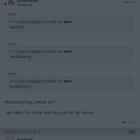
Legerdemain
Inlägg: 1 116
Medlem
Citat:
Ursprungligen postat av
wwr
nedlåst
Citat:
Ursprungligen postat av
wwr
nedlåsning
Citat:
Ursprungligen postat av
wwr
nedlåsning
Nedstängning
, menar du?
Jag håller för övrigt med dig om allt du skriver.
Citera
2020-12-31, 09:48
#
363
Haverism