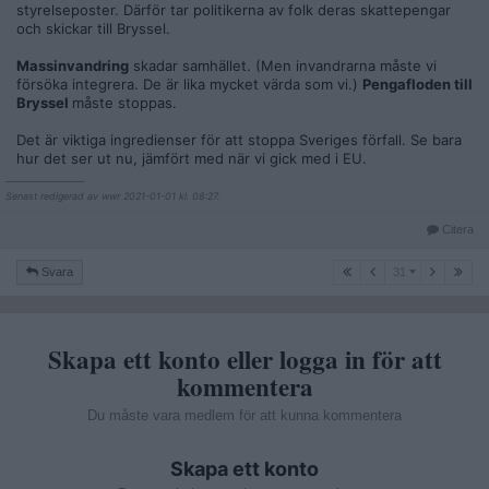
styrelseposter. Därför tar politikerna av folk deras skattepengar
och skickar till Bryssel.
Massinvandring
skadar samhället. (Men invandrarna måste vi
försöka integrera. De är lika mycket värda som vi.)
Pengafloden till
Bryssel
måste stoppas.
Det är viktiga ingredienser för att stoppa Sveriges förfall. Se bara
hur det ser ut nu, jämfört med när vi gick med i EU.
__________________
Senast redigerad av wwr 2021-01-01 kl. 08:27.
Citera
31
Svara
31
Skapa ett konto eller logga in för att
kommentera
Du måste vara medlem för att kunna kommentera
Skapa ett konto