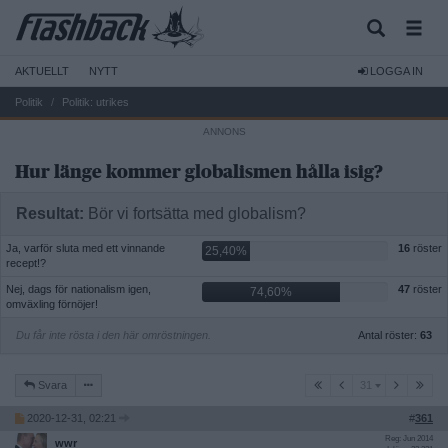
AKTUELLT
NYTT
LOGGA IN
Politik
Politik: utrikes
Hur länge kommer globalismen hålla isig?
Resultat:
Bör vi fortsätta med globalism?
Ja, varför sluta med ett vinnande
16
röster
25,40%
recept!?
Nej, dags för nationalism igen,
47
röster
74,60%
omväxling förnöjer!
Du får inte rösta i den här omröstningen.
Antal röster:
63
31
Svara
31
2020-12-31, 02:21
#
361
Reg: Jun 2014
wwr