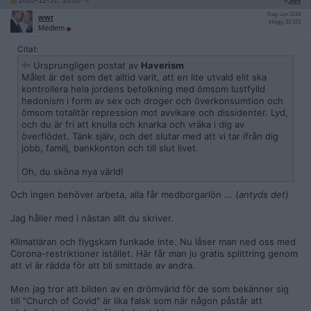
2020-12-31, 10:26
#
364
Reg: Jun 2014
wwr
Inlägg: 23 321
Medlem
Citat:
Ursprungligen postat av
Haverism
Målet är det som det alltid varit, att en lite utvald elit ska
kontrollera hela jordens befolkning med ömsom lustfylld
hedonism i form av sex och droger och överkonsumtion och
ömsom totalitär repression mot avvikare och dissidenter. Lyd,
och du är fri att knulla och knarka och vräka i dig av
överflödet. Tänk själv, och det slutar med att vi tar ifrån dig
jobb, familj, bankkonton och till slut livet.
Oh, du sköna nya värld!
Och ingen behöver arbeta, alla får medborgarlön ... (
antyds det
)
Jag håller med i nästan allt du skriver.
Klimatläran och flygskam funkade inte. Nu låser man ned oss med
Corona-restriktioner istället. Här får man ju gratis splittring genom
att vi är rädda för att bli smittade av andra.
Men jag tror att bilden av en drömvärld för de som bekänner sig
till "Church of Covid" är lika falsk som när någon påstår att