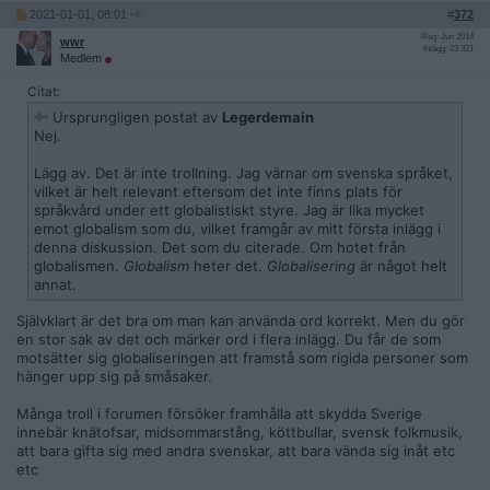
2021-01-01, 08:01
#
372
Reg: Jun 2014
wwr
Inlägg: 23 321
Medlem
Citat:
Ursprungligen postat av
Legerdemain
Nej.
Lägg av. Det är inte trollning. Jag värnar om svenska språket,
vilket är helt relevant eftersom det inte finns plats för
språkvård under ett globalistiskt styre. Jag är lika mycket
emot globalism som du, vilket framgår av mitt första inlägg i
denna diskussion. Det som du citerade. Om hotet från
globalismen.
Globalism
heter det.
Globalisering
är något helt
annat.
Självklart är det bra om man kan använda ord korrekt. Men du gör
en stor sak av det och märker ord i flera inlägg. Du får de som
motsätter sig globaliseringen att framstå som rigida personer som
hänger upp sig på småsaker.
Många troll i forumen försöker framhålla att skydda Sverige
innebär knätofsar, midsommarstång, köttbullar, svensk folkmusik,
att bara gifta sig med andra svenskar, att bara vända sig inåt etc
etc