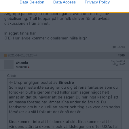
Data Deletion
Data Access
Privacy Policy
begripliga är det trollning för att störa diskussionen.
Angrepp på detaljer i formuleringar är även det en följd av
globalisering. Troll hoppar på hur folk skriver för att avleda
diskussionen från ämnet.
Inlägget finns här
(FB) Hur länge kommer globalismen hålla isig?
Citera
2021-01-01, 03:28
#
369
Reg: Jan 2014
aktamig
Inlägg: 3 467
Medlem
Citat:
Ursprungligen postat av
Sinestro
Som jag misstänkte så ägnar du dig åt rena fantasier som du
försöker bluffa igenom med källor som säger något helt
annat än det du hävdar att de säger. Du har inga källor på att
en massa företag har lämnat Kina under tio års tid. Du
fantiserar om hur du vill att saker och ting ska vara och sedan
försöker du slå i folk att det är så det är.
Kina kommer inte att bli demokratiskt. Kina kommer att bli
världens största ekonomi och världshegemon efter USAs fall.