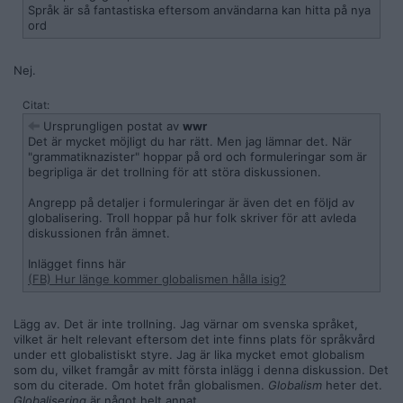
Språk är så fantastiska eftersom användarna kan hitta på nya
ord
Nej.
Citat:
Ursprungligen postat av
wwr
Det är mycket möjligt du har rätt. Men jag lämnar det. När
"grammatiknazister" hoppar på ord och formuleringar som är
begripliga är det trollning för att störa diskussionen.
Angrepp på detaljer i formuleringar är även det en följd av
globalisering. Troll hoppar på hur folk skriver för att avleda
diskussionen från ämnet.
Inlägget finns här
(FB) Hur länge kommer globalismen hålla isig?
Lägg av. Det är inte trollning. Jag värnar om svenska språket,
vilket är helt relevant eftersom det inte finns plats för språkvård
under ett globalistiskt styre. Jag är lika mycket emot globalism
som du, vilket framgår av mitt första inlägg i denna diskussion. Det
som du citerade. Om hotet från globalismen.
Globalism
heter det.
Globalisering
är något helt annat.