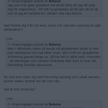
Ursprungligen postat av
Belavia
Jag som inte gillar globalism har ändå tänkt att jag får böja
mig för majoriteten. Vill folk ha globalism så får det väl bli så,
vem är jag att berätta hur världen ska vara liksom..
Vad hindrar dig från ett leva, verka och vara den sanning du själv
värdesätter?
Citat:
Ursprungligen postat av
Belavia
Men i rättvisans namn så borde väl globalismen bytas ut mot
nytt tankegods och nya idéer snart, då vi haft en globalistisk
strömning ganska länge nu. Så har det ju alltid varit i historien
- att ideologier och narrativ förändras eller byts ut över tid.
Omväxling förnöjer dessutom.
De som inte nöjer sig med Personlig sanning och Lokalt narrativ,
skriker Allahu Ackbar lite titt som tätt.
Vad är Ditt stridsrop?
Citat:
Ursprungligen postat av
Belavia