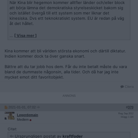
När Kina blir hegemon kommer alltfler länder och/eller block
att börja lämna det demokratiska styrelseskicket bakom sig
och istället övergå till ett system som mer liknar det
kinesiska. Dvs ett teknokratiskt system. EU är redan på väg
åt det hållet.
…
[ Visa mer ]
HAHAHA!
Vad surt det måste vara för dig som predikat
Kinas undergång här i åratal att se Kina teckna världens
Kina kommer att bli världen största ekonomi och därtill diktatur.
största handelsavtal medan u-landet USA står utanför.
Indien kommer dock ta över ganska snart.
Bättre att du tar jobb hos dem. Får du inte betalt måste du vara
bland de dummaste någonsin, alla tider. Och då har jag inte
mycket emot ditt favoritobjekt.
Citera
2021-01-01, 07:02
#
370
Reg: Sep 2012
Legerdemain
Inlägg: 1 116
Medlem
Citat:
Ursprungligen postat av
kraftfoder