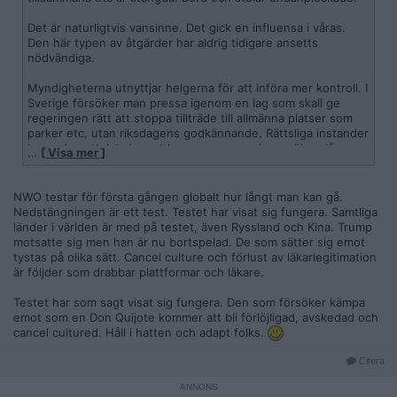
Det är naturligtvis vansinne. Det gick en influensa i våras.
Den här typen av åtgärder har aldrig tidigare ansetts
nödvändiga.
Myndigheterna utnyttjar helgerna för att införa mer kontroll. I
Sverige försöker man pressa igenom en lag som skall ge
regeringen rätt att stoppa tillträde till allmänna platser som
parker etc, utan riksdagens godkännande. Rättsliga instander
har redan uttalat sig mot lagen men regeringen ökar då
…
[ Visa mer ]
istället takten av genomförandet. Mötesförbud och
reseförbud införs. "Social distancing" på alla plan.
NWO testar för första gången globalt hur långt man kan gå.
Samhället har slagits isär genom massinvandring och extrem
Nedstängningen är ett test. Testet har visat sig fungera. Samtliga
feminism. Greta Thunberg och andra försöker slå isär
länder i världen är med på testet, även Ryssland och Kina. Trump
familjerna genom att säga att barnen vet bättre än de vuxna
motsatte sig men han är nu bortspelad. De som sätter sig emot
och därför bör bestämma i familjerna. Internettrollen slår isär
tystas på olika sätt. Cancel culture och förlust av läkarlegitimation
diskussioner med personangrepp. Även internet slås isär. För
är följder som drabbar plattformar och läkare.
att nå Flashback måste jag nu köra VPN från Sverige. Andra
sajter är ännu opåverkade.
Testet har som sagt visat sig fungera. Den som försöker kämpa
emot som en Don Quijote kommer att bli förlöjligad, avskedad och
Jag har ingen grund i historia. Men det känns som en av de
cancel cultured. Håll i hatten och adapt folks.
största förändringarna någonsin i historien. Vi får hoppas att
det finns unga som förstår vad som händer och protesterar.
Citera
Som sagt är globalismen människofientlig. Kontroll flyttas från
folket, t.ex till EU som styrs av lobbygrupper och