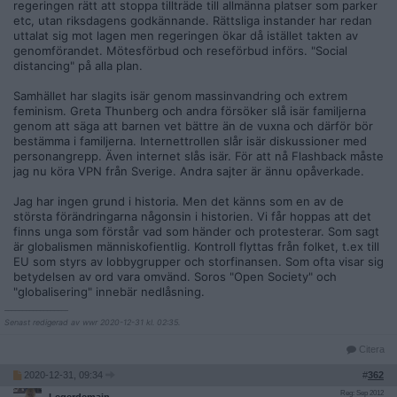
regeringen rätt att stoppa tillträde till allmänna platser som parker
etc, utan riksdagens godkännande. Rättsliga instander har redan
uttalat sig mot lagen men regeringen ökar då istället takten av
genomförandet. Mötesförbud och reseförbud införs. "Social
distancing" på alla plan.
Samhället har slagits isär genom massinvandring och extrem
feminism. Greta Thunberg och andra försöker slå isär familjerna
genom att säga att barnen vet bättre än de vuxna och därför bör
bestämma i familjerna. Internettrollen slår isär diskussioner med
personangrepp. Även internet slås isär. För att nå Flashback måste
jag nu köra VPN från Sverige. Andra sajter är ännu opåverkade.
Jag har ingen grund i historia. Men det känns som en av de
största förändringarna någonsin i historien. Vi får hoppas att det
finns unga som förstår vad som händer och protesterar. Som sagt
är globalismen människofientlig. Kontroll flyttas från folket, t.ex till
EU som styrs av lobbygrupper och storfinansen. Som ofta visar sig
betydelsen av ord vara omvänd. Soros "Open Society" och
"globalisering" innebär nedlåsning.
__________________
Senast redigerad av wwr 2020-12-31 kl. 02:35.
Citera
2020-12-31, 09:34
#
362
Reg: Sep 2012