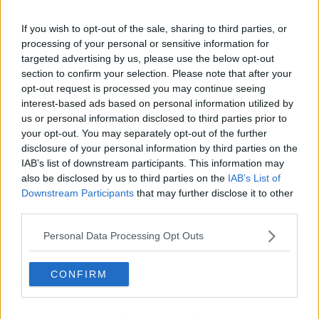
Språk är så fantastiska eftersom användarna kan hitta på nya ord..
If you wish to opt-out of the sale, sharing to third parties, or
(Påminner om Linux en del)
processing of your personal or sensitive information for
Sedan gällande globalismen, kommer den inte att försvinna, den
targeted advertising by us, please use the below opt-out
kommer att förändras.
section to confirm your selection. Please note that after your
De flesta tillverkningsresurserna ("fabrikerna") finns i Asien
opt-out request is processed you may continue seeing
numera. Här i väst finns det inte mycket kvar. Skulle vi avskaffa
interest-based ads based on personal information utilized by
"globalismen" över natten, skulle våra hyllor snabbt gapa tomma
på grund av varubrist.
us or personal information disclosed to third parties prior to
your opt-out. You may separately opt-out of the further
Spoiler
disclosure of your personal information by third parties on the
Citera
IAB’s list of downstream participants. This information may
also be disclosed by us to third parties on the
IAB’s List of
2021-01-01, 03:19
#
368
Downstream Participants
that may further disclose it to other
Reg: Jun 2014
wwr
Inlägg: 23 321
Medlem
third parties.
Citat:
Personal Data Processing Opt Outs
Ursprungligen postat av
Legerdemain
Det heter
nedstängning
.
CONFIRM
”Nedlåsning” är inte ett ord.
Det är mycket möjligt du har rätt. Men jag lämnar det. När
"grammatiknazister" hoppar på ord och formuleringar som är