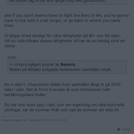
Nu tycker jag vi har levt länge nog med globohomo.
and if you don't wanna have to fight the likes of Me, you're gonna
have to live with it a bit longer, or go back to where you came
from.
Vi bögar stred blodigt för våra rättigheter på 80- och 90-talet.
Vill du rulla tillbaks dessa rättigheter så har du en blodig strid att
vänta.
Citat:
Ursprungligen postat av
Belavia
Redan på 90talet präglade feminismen samhället totalt.
No it didn't. Chauvinism rådde över samhället långt in på 2010-
talet i väst. Det är först å senare år som feminismen nått
beräkningsbara nivåer.
Du har inte vuxit upp i väst, och vet ingenting om våra kulturella
yttringar, var de kommer ifrån och vad de kommer att leda till.
__________________
Senast redigerad av Trolltestet 2021-01-01 kl. 07:27.
Citera