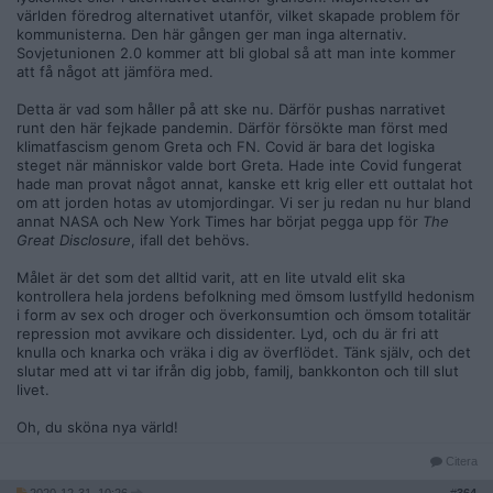
och därför bör bestämma i familjerna. Internettrollen slår isär
världen föredrog alternativet utanför, vilket skapade problem för
diskussioner med personangrepp. Även internet slås isär. För
kommunisterna. Den här gången ger man inga alternativ.
att nå Flashback måste jag nu köra VPN från Sverige. Andra
Sovjetunionen 2.0 kommer att bli global så att man inte kommer
sajter är ännu opåverkade.
att få något att jämföra med.
Jag har ingen grund i historia. Men det känns som en av de
Detta är vad som håller på att ske nu. Därför pushas narrativet
största förändringarna någonsin i historien. Vi får hoppas att
runt den här fejkade pandemin. Därför försökte man först med
det finns unga som förstår vad som händer och protesterar.
klimatfascism genom Greta och FN. Covid är bara det logiska
Som sagt är globalismen människofientlig. Kontroll flyttas från
steget när människor valde bort Greta. Hade inte Covid fungerat
folket, t.ex till EU som styrs av lobbygrupper och
hade man provat något annat, kanske ett krig eller ett outtalat hot
storfinansen. Som ofta visar sig betydelsen av ord vara
om att jorden hotas av utomjordingar. Vi ser ju redan nu hur bland
omvänd. Soros "Open Society" och "globalisering" innebär
annat NASA och New York Times har börjat pegga upp för
The
nedlåsning.
Great
Disclosure
, ifall det behövs.
Målet är det som det alltid varit, att en lite utvald elit ska
kontrollera hela jordens befolkning med ömsom lustfylld hedonism
i form av sex och droger och överkonsumtion och ömsom totalitär
repression mot avvikare och dissidenter. Lyd, och du är fri att
knulla och knarka och vräka i dig av överflödet. Tänk själv, och det
slutar med att vi tar ifrån dig jobb, familj, bankkonton och till slut
livet.
Oh, du sköna nya värld!
Citera