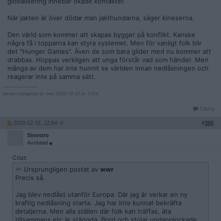
globalisering innebär ökade kontakter.
När jakten är över dödar man jakthundarna, säger kineserna.
Den värld som kommer att skapas bygger på konflikt. Kanske
några få i topparna kan styra systemet. Men för vanligt folk blir
det "Hunger Games". Även de som bara glider med nu kommer att
drabbas. Hoppas verkligen att unga förstår vad som händer. Men
många av dem har inte hunnit se världen innan nedlåsningen och
reagerar inte på samma sätt.
__________________
Senast redigerad av wwr 2020-12-31 kl. 11:04.
Citera
2020-12-31, 12:54
#
365
Sinestro
Avslutad
Citat:
Ursprungligen postat av
wwr
Precis så.
Jag blev nedlåst utanför Europa. Där jag är verkar en ny
kraftig nedlåsning starta. Jag har inte kunnat bekräfta
detaljerna. Men alla ställen där folk kan träffas, äta
tillsammans etc är stängda. Bord och stolar undanplockade.