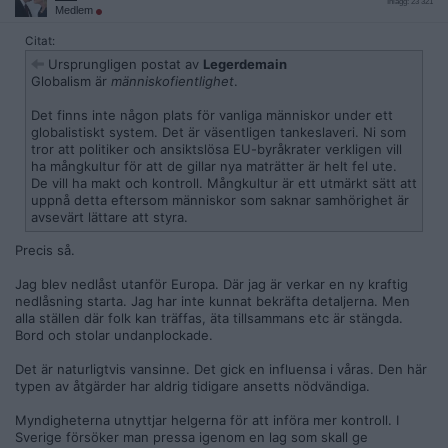
Inlägg: 23 321
Medlem
Citat:
Ursprungligen postat av
Legerdemain
Globalism är
människofientlighet
.
Det finns inte någon plats för vanliga människor under ett
globalistiskt system. Det är väsentligen tankeslaveri. Ni som
tror att politiker och ansiktslösa EU-byråkrater verkligen vill
ha mångkultur för att de gillar nya maträtter är helt fel ute.
De vill ha makt och kontroll. Mångkultur är ett utmärkt sätt att
uppnå detta eftersom människor som saknar samhörighet är
avsevärt lättare att styra.
Precis så.
Jag blev nedlåst utanför Europa. Där jag är verkar en ny kraftig
nedlåsning starta. Jag har inte kunnat bekräfta detaljerna. Men
alla ställen där folk kan träffas, äta tillsammans etc är stängda.
Bord och stolar undanplockade.
Det är naturligtvis vansinne. Det gick en influensa i våras. Den här
typen av åtgärder har aldrig tidigare ansetts nödvändiga.
Myndigheterna utnyttjar helgerna för att införa mer kontroll. I
Sverige försöker man pressa igenom en lag som skall ge