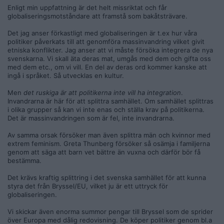
Enligt min uppfattning är det helt missriktat och får
globaliseringsmotståndare att framstå som bakåtsträvare.
Det jag anser förkastligt med globaliseringen är t.ex hur våra
politiker påverkats till att genomföra massinvandring vilket givit
etniska konflikter. Jag anser att vi måste försöka integrera de nya
svenskarna. Vi skall äta deras mat, umgås med dem och gifta oss
med dem etc., om vi vill. En del av deras ord kommer kanske att
ingå i språket. Så utvecklas en kultur.
Men
det ruskiga är att politikerna inte vill ha integration
.
Invandrarna är här för att splittra samhället. Om samhället splittras
i olika grupper så kan vi inte enas och ställa krav på politikerna.
Det är massinvandringen som är fel, inte invandrarna.
Av samma orsak försöker man även splittra män och kvinnor med
extrem feminism. Greta Thunberg försöker så osämja i familjerna
genom att säga att barn vet bättre än vuxna och därför bör få
bestämma.
Det krävs kraftig splittring i det svenska samhället för att kunna
styra det från Bryssel/EU, vilket ju är ett uttryck för
globaliseringen.
Vi skickar även enorma summor pengar till Bryssel som de sprider
över Europa med dålig redovisning. De köper politiker genom bl.a