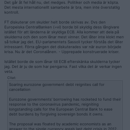
Det går åt fel håll nu, det medges. Politiker och media är köpta.
Det mesta internationellt samarbete är bra, men inte överstatlig
kontroll.
FT diskuterar om skulder helt borde skrivas av. Dvs den
Europeiska CentralBanken (=vi) borde bli skyldig dess långivare
istället för att länderna är skyldiga ECB. Alla kommer att dela på
skulderna och den som lånar mest vinner. Det låter inte klokt men
så tolkar jag det. EU-parlamentets Sassoli tycker förstås det låter
intressant. Förra gången det diskuterades var när euron började
krisa. Nu är det Coronalånen. - Upprepade konstruerade kriser.
Istället borde de som lånar till ECB efterskänka skulderna tycker
jag. Det är ju de som har pengarna. Fast vilka det är verkar ingen
veta.
Citat:
Soaring eurozone government debt reignites call for
cancellation
Eurozone governments’ borrowing has rocketed to fund their
response to the coronavirus pandemic, reigniting
longstanding calls for the European Central Bank to ease
debt burdens by forgiving sovereign bonds it owns.
The proposal was floated by academic economists as an
answer to the single currency area’s last debt crisis in 2012.