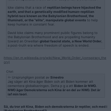
Icke claims that a race of
reptilian beings have hijacked the
earth, and that a genetically modified human–reptilian
hybrid race known as the Babylonian Brotherhood, the
Illuminati, or the "elite", manipulate global events
to help
keep humans in constant fear.
David Icke claims many prominent public figures belong to
the Babylonian Brotherhood and are propelling humanity
toward an Orwellian
global fascist state, a New World Order
,
a post-truth era where freedom of speech is ended.
https://en.m.wikipedia.org/wiki/New_World_Order_(conspiracy_the
ory)
Citat:
Ursprungligen postat av
Sinestro
Jag säger att Kina äger Biden och att Biden kommer att
cementera globaliseringen. Detta p g a att
Biden är NWO.
NWO äger Demokraterna och Kina är en del av NWO. Det är
iaf min teori
.
Så, du tror att Kina, Biden och demokraterna är reptiler, och med i
"Babylonian Brotherhood"?