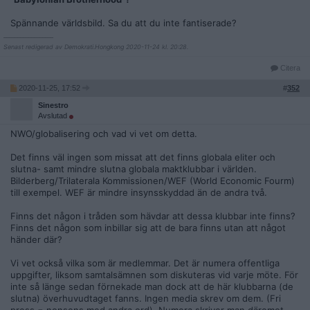
Spännande världsbild. Sa du att du inte fantiserade?
__________________
Senast redigerad av Demokrati.Hongkong 2020-11-24 kl. 20:28.
Citera
2020-11-25, 17:52
#
352
Sinestro
Avslutad
NWO/globalisering och vad vi vet om detta.
Det finns väl ingen som missat att det finns globala eliter och
slutna- samt mindre slutna globala maktklubbar i världen.
Bilderberg/Trilaterala Kommissionen/WEF (World Economic Fourm)
till exempel. WEF är mindre insynsskyddad än de andra två.
Finns det någon i tråden som hävdar att dessa klubbar inte finns?
Finns det någon som inbillar sig att de bara finns utan att något
händer där?
Vi vet också vilka som är medlemmar. Det är numera offentliga
uppgifter, liksom samtalsämnen som diskuteras vid varje möte. För
inte så länge sedan förnekade man dock att de här klubbarna (de
slutna) överhuvudtaget fanns. Ingen media skrev om dem. (Fri