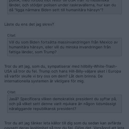
politik, med förbud mot resor till USA från 10 muslimska
länder, och stödjer polisen under raskravallerna, hur kan du
då "ligga närmare Biden sett till humanitära hänsyn"?
Läste du ens det jag skrev?
Citat:
Vill du som Biden fortsätta massinvandringen från Mexico av
humanitära hänsyn, eller vill du minska invandringen från
fattiga länder, som Trump?
Tror du att jag, som du, sympatiserar med hillbilly-White-Trash-
USA så tror du fel. Trump och hans Hill-Billy-väljare sket i Europa
så varför skulle vi bry oss om dem? Låt dem brinna. De
internationella systemen är viktigare för mig.
Citat:
Jaså? Specificera vilken demokratisk president du syftar på,
och på vilket sett denne varit mjukare än någon tidsmässigt
näraliggande republikansk president?
Tror du att jag tänker leta källor till dig som du sedan kan avfärda
oavsett deras legitimitet så tror du fel. Glöm det. Varsågod att leta