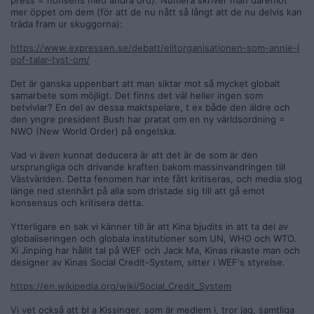
press = nonsens med andra ord). Numera skriver man däremot
mer öppet om dem (för att de nu nått så långt att de nu delvis kan
träda fram ur skuggorna):
https://www.expressen.se/debatt/elitorganisationen-som-annie-l
oof-talar-tyst-om/
Det är ganska uppenbart att man siktar mot så mycket globalt
samarbete som möjligt. Det finns det väl heller ingen som
betvivlar? En del av dessa maktspelare, t ex både den äldre och
den yngre president Bush har pratat om en ny världsordning =
NWO (New World Order) på engelska.
Vad vi även kunnat deducera är att det är de som är den
ursprungliga och drivande kraften bakom massinvandringen till
Västvärlden. Detta fenomen har inte fått kritiseras, och media slog
länge ned stenhårt på alla som dristade sig till att gå emot
konsensus och kritisera detta.
Ytterligare en sak vi känner till är att Kina bjudits in att ta del av
globaliseringen och globala institutioner som UN, WHO och WTO.
Xi Jinping har hållit tal på WEF och Jack Ma, Kinas rikaste man och
designer av Kinas Social Credit-System, sitter i WEF's styrelse.
https://en.wikipedia.org/wiki/Social_Credit_System
Vi vet också att bl a Kissinger, som är medlem i, tror jag, samtliga