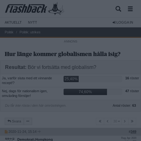
AKTUELLT
NYTT
LOGGA IN
Politik
Politik: utrikes
Hur länge kommer globalismen hålla isig?
Resultat:
Bör vi fortsätta med globalism?
Ja, varför sluta med ett vinnande
16
röster
25,40%
recept!?
Nej, dags för nationalism igen,
47
röster
74,60%
omväxling förnöjer!
Du får inte rösta i den här omröstningen.
Antal röster:
63
30
Svara
30
2020-11-24, 15:14
#
349
Reg: Apr 2020
Demokrati.Hongkong