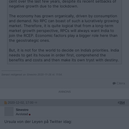
cent over the last few years, despite its recent setbacks of
negative growth due to the lockdown.
The economy has grown organically, driven by consumption
and demand. No RPC can boast of such a lucratively growing
market. Therefore, it is quite logical that from a long-term
market growth perspective, RPCs will always want India to
join the RCEP. Economic factors play a bigger role here than
the geostrategic ones.
But, it is not for the world to decide on India’s priorities. India
needs to get its house in order first, comprehend the
benefits and costs and then make its own tryst with destiny.
__________________
Senast redigerad av Sinestro 2020-11-26 kl. 11:54.
Citera
2020-12-02, 17:00
#
354
Sinestro
Avslutad
Ursula von der Leyen på Twitter idag: