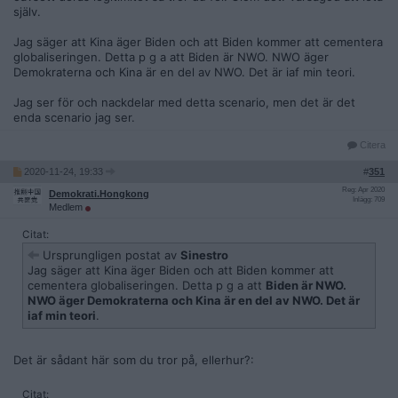
själv.
Jag säger att Kina äger Biden och att Biden kommer att cementera
globaliseringen. Detta p g a att Biden är NWO. NWO äger
Demokraterna och Kina är en del av NWO. Det är iaf min teori.
Jag ser för och nackdelar med detta scenario, men det är det
enda scenario jag ser.
Citera
2020-11-24, 19:33
#
351
Reg: Apr 2020
Demokrati.Hongkong
Inlägg: 709
Medlem
Citat:
Ursprungligen postat av
Sinestro
Jag säger att Kina äger Biden och att Biden kommer att
cementera globaliseringen. Detta p g a att
Biden är NWO.
NWO äger Demokraterna och Kina är en del av NWO. Det är
iaf min teori
.
Det är sådant här som du tror på, ellerhur?:
Citat: