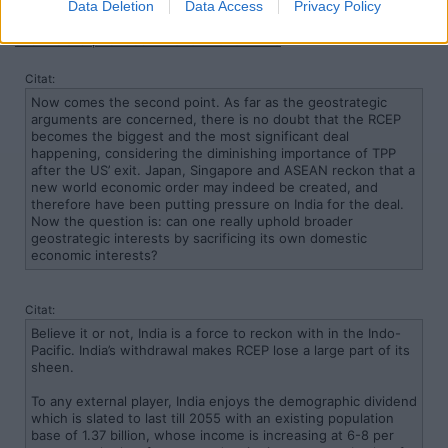
Data Deletion
Data Access
Privacy Policy
https://www.indiatoday.in/news-analysis/story/the-rcep-clamour-
and-india-s-priorities-1743431-2020-11-23
Citat:
Now comes the second point. As far as the geostrategic
arguments are concerned, there is no doubt that the RCEP
becomes the biggest and the most significant deal
happening, considering the diminishing importance of TPP
after the US’ exit. Japan, Singapore and ASEAN reckon that a
new world economic order may indeed be created, and
therefore have been putting pressure on India for the deal.
Now the question is: can one really uphold broader
geostrategic interests by sacrificing its own domestic
economic interests?
Citat:
Believe it or not, India is a force to reckon with in the Indo-
Pacific. India’s withdrawal makes RCEP lose a large part of its
sheen.
To any external player, India enjoys the demographic dividend
which is slated to last till 2055 with an existing population
base of 1.37 billion, whose income is increasing at 6-8 per