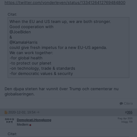
https://twitter.com/vonderleyen/status/1334126412769484800
Citat:
When the EU and US team up, we are both stronger.
Good cooperation with
@JoeBiden
&
@KamalaHarris
could give fresh impetus for a new EU-US agenda.
We can work together:
-for global health
-to protect our planet
-on technology, trade & standards
-for democratic values & security
Den djupa steten har vunnit över Trump och cementerar nu
globaliseringen.
Citera
2020-12-02, 19:54
#
355
Reg: Apr 2020
Demokrati.Hongkong
Inlägg: 709
Medlem
Citat: