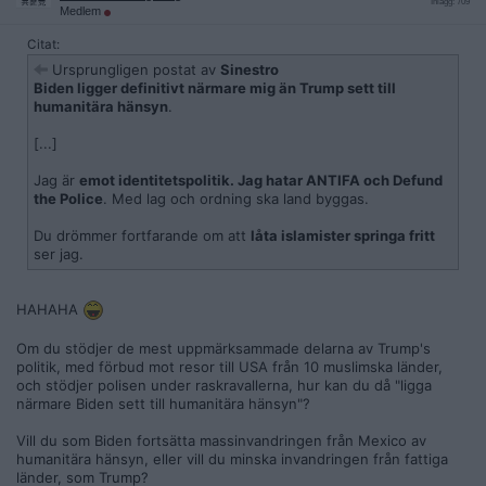
Inlägg: 709
Medlem
Citat:
Ursprungligen postat av
Sinestro
Biden ligger definitivt närmare mig än Trump sett till
humanitära hänsyn
.
[...]
Jag är
emot identitetspolitik. Jag hatar ANTIFA och Defund
the Police
. Med lag och ordning ska land byggas.
Du drömmer fortfarande om att
låta islamister springa fritt
ser jag.
HAHAHA
Om du stödjer de mest uppmärksammade delarna av Trump's
politik, med förbud mot resor till USA från 10 muslimska länder,
och stödjer polisen under raskravallerna, hur kan du då "ligga
närmare Biden sett till humanitära hänsyn"?
Vill du som Biden fortsätta massinvandringen från Mexico av
humanitära hänsyn, eller vill du minska invandringen från fattiga
länder, som Trump?