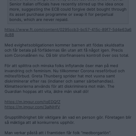
Senior Italian officials have recently stirred up the idea once
more, suggesting the ECB could forgive debt bought through
its asset purchase programme or swap it for perpetual
bonds, which are never repaid.
https://www.ft.com/content/0295ccb3-bc57-415c-89f7-5d4e63a6
4c88
Med evighetsobligationen kommer barnen att födas skuldsatta
och får betala på förfädernas lån utan att få något igen. Precis
som Coronalånen nu. Då blir storfinansens kontroll över oss total.
För att splittra och minska folks inflytande öser man på med
invandring och feminism. Nu tillkommer Corona reseförbud och
mötesförbud. Greta Thunberg sprider hat mot vuxna samt
diskriminerar efter ras (indianer och samer särbehandlas).
Klimatteorierna används för att diskriminera mot män. The
Guardian hoppas att vita, äldre män skall dö!
https://m.imgur.com/tqEDQfZ
https://m.imgur.com/3alNHfV
Grupptillhörighet blir viktigare än vad en person gör. Företagen blir
så mäktiga att all konkurrens upphör.
Man verkar påstå att i framtiden får folk "medborgarlön".