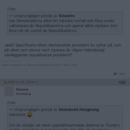
Citat:
Ursprungligen postat av
Sinestro
Har Demokraterna alltid ett hårdare tonfall mot Kina under
valkampanj än Republikanerna och agerar alltid mjukare mot
Kina när de vunnit än Republikanerna.
Jaså? Specificera vilken demokratisk president du syftar på, och
på vilket sett denne varit mjukare än någon tidsmässigt
näraliggande republikansk president?
__________________
Senast redigerad av Demokrati.Hongkong 2020-11-24 kl. 15:21.
Citera
2020-11-24, 15:54
#
350
Sinestro
Avslutad
Citat:
Ursprungligen postat av
Demokrati.Hongkong
HAHAHA
Om du stödjer de mest uppmärksammade delarna av Trump's