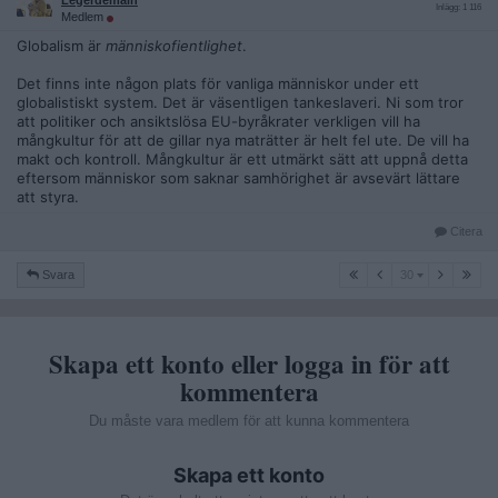
Legerdemain
Inlägg: 1 116
Medlem
Globalism är
människofientlighet
.
Det finns inte någon plats för vanliga människor under ett
globalistiskt system. Det är väsentligen tankeslaveri. Ni som tror
att politiker och ansiktslösa EU-byråkrater verkligen vill ha
mångkultur för att de gillar nya maträtter är helt fel ute. De vill ha
makt och kontroll. Mångkultur är ett utmärkt sätt att uppnå detta
eftersom människor som saknar samhörighet är avsevärt lättare
att styra.
Citera
30
Svara
30
Skapa ett konto eller logga in för att
kommentera
Du måste vara medlem för att kunna kommentera
Skapa ett konto