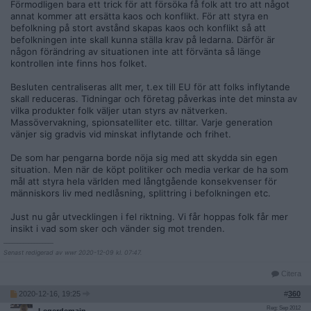
Förmodligen bara ett trick för att försöka få folk att tro att något
annat kommer att ersätta kaos och konflikt. För att styra en
befolkning på stort avstånd skapas kaos och konflikt så att
befolkningen inte skall kunna ställa krav på ledarna. Därför är
någon förändring av situationen inte att förvänta så länge
kontrollen inte finns hos folket.
Besluten centraliseras allt mer, t.ex till EU för att folks inflytande
skall reduceras. Tidningar och företag påverkas inte det minsta av
vilka produkter folk väljer utan styrs av nätverken.
Massövervakning, spionsatelliter etc. tilltar. Varje generation
vänjer sig gradvis vid minskat inflytande och frihet.
De som har pengarna borde nöja sig med att skydda sin egen
situation. Men när de köpt politiker och media verkar de ha som
mål att styra hela världen med långtgående konsekvenser för
människors liv med nedlåsning, splittring i befolkningen etc.
Just nu går utvecklingen i fel riktning. Vi får hoppas folk får mer
insikt i vad som sker och vänder sig mot trenden.
__________________
Senast redigerad av wwr 2020-12-09 kl. 07:47.
Citera
2020-12-16, 19:25
#
360
Reg: Sep 2012