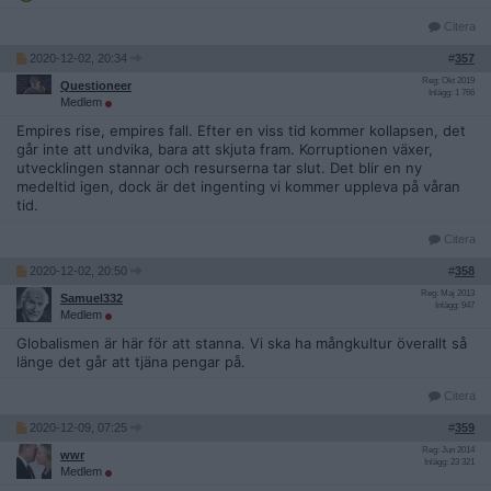
Citera
2020-12-02, 20:34
#
357
Reg: Okt 2019
Questioneer
Inlägg: 1 766
Medlem
Empires rise, empires fall. Efter en viss tid kommer kollapsen, det
går inte att undvika, bara att skjuta fram. Korruptionen växer,
utvecklingen stannar och resurserna tar slut. Det blir en ny
medeltid igen, dock är det ingenting vi kommer uppleva på våran
tid.
Citera
2020-12-02, 20:50
#
358
Reg: Maj 2013
Samuel332
Inlägg: 947
Medlem
Globalismen är här för att stanna. Vi ska ha mångkultur överallt så
länge det går att tjäna pengar på.
Citera
2020-12-09, 07:25
#
359
Reg: Jun 2014
wwr
Inlägg: 23 321
Medlem