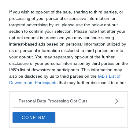
----------
If you wish to opt-out of the sale, sharing to third parties, or
Slutkommentar 1: Jag tror inte på motstånd mot detta projekt.
processing of your personal or sensitive information for
Tvärtom så tror jag att världen kommer att tjäna på att bli en
targeted advertising by us, please use the below opt-out
enhet. Men jag är naturligtvis starkt kritisk till hur man
section to confirm your selection. Please note that after your
implementerat det hela med t ex massinvandring. Man hade
opt-out request is processed you may continue seeing
kunnat genomdriva detta projekt utan någon massinvandring och
det hade funkat lika bra, förmodligen bättre.
interest-based ads based on personal information utilized by
us or personal information disclosed to third parties prior to
Slutkommentar 2: Trams om ödlor kan man ta i
your opt-out. You may separately opt-out of the further
konspirationsforumet.
disclosure of your personal information by third parties on the
__________________
IAB’s list of downstream participants. This information may
Senast redigerad av Sinestro 2020-11-25 kl. 18:04.
also be disclosed by us to third parties on the
IAB’s List of
Citera
Downstream Participants
that may further disclose it to other
2020-11-26, 11:51
#
353
third parties.
Sinestro
Avslutad
Personal Data Processing Opt Outs
Snubblade över en intressant artikel om Indien och varför det
(förvånansvärt nog) synes kunna vara klokt av Indien att stå
CONFIRM
utanför RCEP (världens största frihandelsavtal) tills vidare.
Rekommenderas framför allt till de som tror att Indien konkurrerar
med Kina om att bli världens främsta ekonomi när USA nu tycks
tappa den positionen.