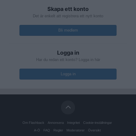
Skapa ett konto
Det är enkelt att registrera ett nytt konto
Bli medlem
Logga in
Har du redan ett konto? Logga in här
Logga in
Om Flashback
Annonsera
Integritet
Cookie-inställningar
A-Ö
FAQ
Regler
Moderatorer
Översikt