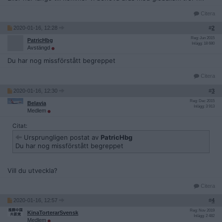
Citera
2020-01-16, 12:28
#
2
Reg: Jun 2015
PatricHbg
Inlägg: 18 680
Avstängd
Du har nog missförstått begreppet
Citera
2020-01-16, 12:30
#
3
Reg: Dec 2015
Belavia
Inlägg: 3 913
Medlem
Citat:
Ursprungligen postat av
PatricHbg
Du har nog missförstått begreppet
Vill du utveckla?
Citera
2020-01-16, 12:57
#
4
Reg: Nov 2019
KinaTorterarSvensk
Inlägg: 2 482
Medlem