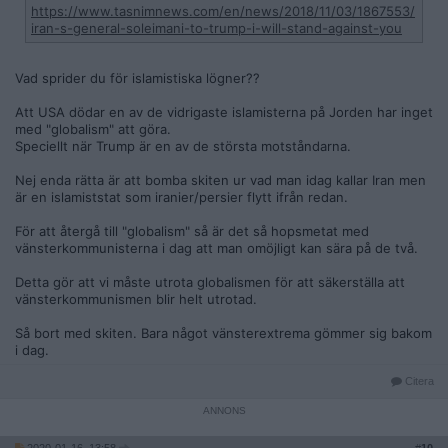
https://www.tasnimnews.com/en/news/2018/11/03/1867553/
iran-s-general-soleimani-to-trump-i-will-stand-against-you
Vad sprider du för islamistiska lögner??
Att USA dödar en av de vidrigaste islamisterna på Jorden har inget
med "globalism" att göra.
Speciellt när Trump är en av de största motståndarna.
Nej enda rätta är att bomba skiten ur vad man idag kallar Iran men
är en islamiststat som iranier/persier flytt ifrån redan.
För att återgå till "globalism" så är det så hopsmetat med
vänsterkommunisterna i dag att man omöjligt kan sära på de två.
Detta gör att vi måste utrota globalismen för att säkerställa att
vänsterkommunismen blir helt utrotad.
Så bort med skiten. Bara något vänsterextrema gömmer sig bakom
i dag.
Citera