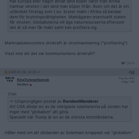
När Europa eller något annat land köper varor från Afrika
hamnar vinsten i det land man köper ifrån. Även om det är ett
utländskt företag som t.ex. bryter malm i Afrika så betalar
dem för brytningsrättigheten. Markägaren eventuellt staten
får vinsten. Globalisterna vill äga naturresurserna eftersom
det är så man får makt samt kan profitera sig.
Marknadsekonomins drivkraft är vinstmaximering ("profitering").
Visst inte att det var kommunismens drivkraft?
Citera
2020-01-16, 14:10
#
12
Reg: Nov 2019
KinaTorterarSvensk
Inlägg: 2 482
Medlem
Citat:
Ursprungligen postat av
RandomWanderer
Att USA dödar en av de vidrigaste islamisterna på Jorden har
inget med "globalism" att göra.
Speciellt när Trump är en av de största motståndarna.
Håller med om att dödandet av Soleimani knappast var "globalism."