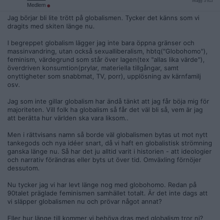
Inlägg: 3 913
Medlem
Jag börjar bli lite trött på globalismen. Tycker det känns som vi
dragits med skiten länge nu.
I begreppet globalism lägger jag inte bara öppna gränser och
massinvandring, utan också sexualliberalism, hbtq("Globohomo"),
feminism, värdegrund som står över lagen(tex "allas lika värde"),
överdriven konsumtion(prylar, materiella tillgångar, samt
onyttigheter som snabbmat, TV, porr), upplösning av kärnfamilj
osv.
Jag som inte gillar globalism har ändå tänkt att jag får böja mig för
majoriteten. Vill folk ha globalism så får det väl bli så, vem är jag
att berätta hur världen ska vara liksom..
Men i rättvisans namn så borde väl globalismen bytas ut mot nytt
tankegods och nya idéer snart, då vi haft en globalistisk strömning
ganska länge nu. Så har det ju alltid varit i historien - att ideologier
och narrativ förändras eller byts ut över tid. Omväxling förnöjer
dessutom.
Nu tycker jag vi har levt länge nog med globohomo. Redan på
90talet präglade feminismen samhället totalt. Är det inte dags att
vi släpper globalismen nu och prövar något annat?
Eller hur länge till kommer vi behöva dras med globalism tror ni?