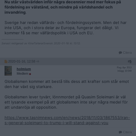
Nu står västvärlden inför några decennier med mer fokus på
fördelning av välstånd, och mindre på världshandel och
invandring
.
Sverige har redan välfärds- och fördelningssystem. Men det har
inte USA, och i stora delar av Europa, fungerar det dåligt. Vi
kommer få se mer välfärdspolitik i USA och EU.
__________________
Senast redigerad av KinaTorterarSvensk 2020-01-16 kl. 13:12.
Citera
2020-01-16, 12:58
#
5
Reg: Apr 2013
holmium
Inlägg: 10 049
Medlem
Globalismen kommer att bestå tills dess att krafter som står emot
den har växt sig starkare.
Globalismen lever tyvärr, lönnmordet på Quasim Soleimani är väl
ett lysande exempel på att globalismen inte skyr några medel för
att undanröja all opposition.
https://www.tasnimnews.com/en/news/2018/11/03/1867553/iran-
s-general-soleimani-to-trump-i-will-stand-against-you
Citera