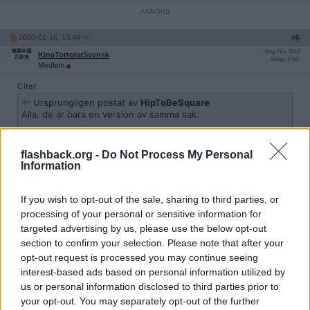
2020-01-16, 13:44
#
6
Reg: Nov 2019
KinaTorterarSvensk
Inlägg: 2 482
Medlem
Citat:
Ursprungligen postat av
HipToBeSquare
Alla, de är bara en version av samma sak.
Globalism är kommunism och låt er inte luras av "öppna
gränser", det kommer inte alls vara några öppna gränser utan
flashback.org -
Do Not Process My Personal
eliten bestämmer var ni ska bo. Detta system finns redan i
Information
Kina där befolkningen inte kan flytta mellan olika regioner
utan tillstånd. Frihandel kommer inte att finnas och eliten
kommer att bestämma vilka varor som produceras och var.
If you wish to opt-out of the sale, sharing to third parties, or
processing of your personal or sensitive information for
targeted advertising by us, please use the below opt-out
Då menar vi nog olika saker med 'globalism.'
section to confirm your selection. Please note that after your
För dig betyder 'globalism' Kommunistparti-diktatur, stängda
opt-out request is processed you may continue seeing
gränser och förbud mot att flytta mellan olika landsdelar?
interest-based ads based on personal information utilized by
us or personal information disclosed to third parties prior to
Citera
your opt-out. You may separately opt-out of the further
2020-01-16, 13:48
#
7