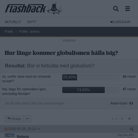
AKTUELLT
NYTT
LOGGA IN
Politik
Politik: utrikes
Hur länge kommer globalismen hålla isig?
Resultat:
Bör vi fortsätta med globalism?
Ja, varför sluta med ett vinnande
16
röster
25,40%
recept!?
Nej, dags för nationalism igen,
47
röster
74,60%
omväxling förnöjer!
Du får inte rösta i den här omröstningen.
Antal röster:
63
1
Svara
1
2020-01-16, 12:12
#
1
Reg: Dec 2015
Belavia