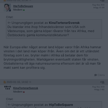
2020-01-16, 13:58
#
10
Reg: Mar 2015
HipToBeSquare
Inlägg: 10 166
Medlem
Citat:
Ursprungligen postat av
KinaTorterarSvensk
Du blandar inte ihop frihandelsvänner som USA och
Västeuropa, som gärna köper råvaror från tex Afrika, med
Östblockets gamla kommunistdiktaturer?
När Europa eller något annat land köper varor från Afrika hamnar
vinsten i det land man köper ifrån. Även om det är ett utländskt
företag som t.ex. bryter malm i Afrika så betalar dem för
brytningsrättigheten. Markägaren eventuellt staten får vinsten.
Globalisterna vill äga naturresurserna eftersom det är så man får
makt samt kan profitera sig.
Citera
2020-01-16, 14:02
#
11
Reg: Nov 2019
KinaTorterarSvensk
Inlägg: 2 482
Medlem
Citat:
Ursprungligen postat av
HipToBeSquare