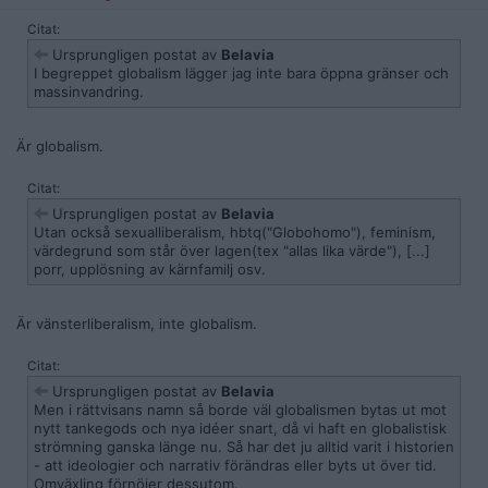
Citat:
Ursprungligen postat av
Belavia
I begreppet globalism lägger jag inte bara öppna gränser och
massinvandring.
Är globalism.
Citat:
Ursprungligen postat av
Belavia
Utan också sexualliberalism, hbtq("Globohomo"), feminism,
värdegrund som står över lagen(tex "allas lika värde"), [...]
porr, upplösning av kärnfamilj osv.
Är vänsterliberalism, inte globalism.
Citat:
Ursprungligen postat av
Belavia
Men i rättvisans namn så borde väl globalismen bytas ut mot
nytt tankegods och nya idéer snart, då vi haft en globalistisk
strömning ganska länge nu. Så har det ju alltid varit i historien
- att ideologier och narrativ förändras eller byts ut över tid.
Omväxling förnöjer dessutom.