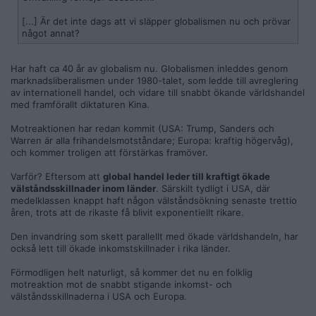
[...] Är det inte dags att vi släpper globalismen nu och prövar
något annat?
Har haft ca 40 år av globalism nu. Globalismen inleddes genom
marknadsliberalismen under 1980-talet, som ledde till avreglering
av internationell handel, och vidare till snabbt ökande världshandel
med framförallt diktaturen Kina.
Motreaktionen har redan kommit (USA: Trump, Sanders och
Warren är alla frihandelsmotståndare; Europa: kraftig högervåg),
och kommer troligen att förstärkas framöver.
Varför? Eftersom att
global handel leder till kraftigt ökade
välståndsskillnader inom länder
. Särskilt tydligt i USA, där
medelklassen knappt haft någon välståndsökning senaste trettio
åren, trots att de rikaste få blivit exponentiellt rikare.
Den invandring som skett parallellt med ökade världshandeln, har
också lett till ökade inkomstskillnader i rika länder.
Förmodligen helt naturligt, så kommer det nu en folklig
motreaktion mot de snabbt stigande inkomst- och
välståndsskillnaderna i USA och Europa.