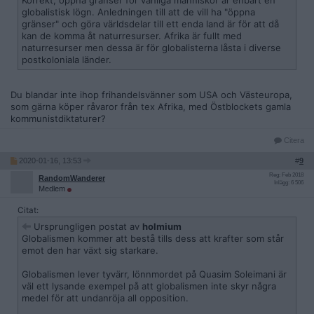
Korrekt, öppna gränser för vanliga människor är enbart en
globalistisk lögn. Anledningen till att de vill ha "öppna
gränser" och göra världsdelar till ett enda land är för att då
kan de komma åt naturresurser. Afrika är fullt med
naturresurser men dessa är för globalisterna låsta i diverse
postkoloniala länder.
Du blandar inte ihop frihandelsvänner som USA och Västeuropa,
som gärna köper råvaror från tex Afrika, med Östblockets gamla
kommunistdiktaturer?
Citera
2020-01-16, 13:53
#
9
Reg: Feb 2018
RandomWanderer
Inlägg: 6 506
Medlem
Citat:
Ursprungligen postat av
holmium
Globalismen kommer att bestå tills dess att krafter som står
emot den har växt sig starkare.
Globalismen lever tyvärr, lönnmordet på Quasim Soleimani är
väl ett lysande exempel på att globalismen inte skyr några
medel för att undanröja all opposition.