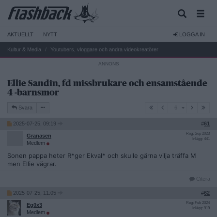
AKTUELLT
NYTT
LOGGA IN
Kultur & Media
Youtubers, vloggare och andra videokreatörer
Ellie Sandin, fd missbrukare och ensamstående
4 -barnsmor
6
Svara
6
2025-07-25, 09:19
#
61
Reg: Sep 2023
Granasen
Inlägg: 441
Medlem
Sonen pappa heter R*ger Ekval* och skulle gärna vilja träffa M
men Ellie vägrar.
Citera
2025-07-25, 11:05
#
62
Reg: Feb 2024
Eg0x3
Inlägg: 919
Medlem