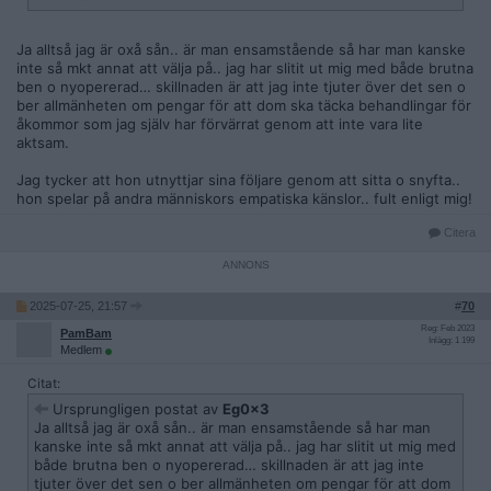
Ja alltså jag är oxå sån.. är man ensamstående så har man kanske
inte så mkt annat att välja på.. jag har slitit ut mig med både brutna
ben o nyopererad… skillnaden är att jag inte tjuter över det sen o
ber allmänheten om pengar för att dom ska täcka behandlingar för
åkommor som jag själv har förvärrat genom att inte vara lite
aktsam.
Jag tycker att hon utnyttjar sina följare genom att sitta o snyfta..
hon spelar på andra människors empatiska känslor.. fult enligt mig!
Citera
2025-07-25, 21:57
#
70
Reg: Feb 2023
PamBam
Inlägg: 1 199
Medlem
Citat:
Ursprungligen postat av
Eg0x3
Ja alltså jag är oxå sån.. är man ensamstående så har man
kanske inte så mkt annat att välja på.. jag har slitit ut mig med
både brutna ben o nyopererad… skillnaden är att jag inte
tjuter över det sen o ber allmänheten om pengar för att dom