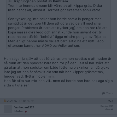
Ursprungligen postat av
PamBam
Tror inte hennes eksem blir värre av att klippa gräs. Diska
utan handskar, absolut. Torrhet gör eksemen ännu värre.
Sen tycker jag inte heller hon borde samla in pengar men
samtidigt är det upp till dem att göra vad de vill med sina
pengar. Problemet är bara att (tycker jag) om hon har råd att
köpa massa dyra lego och annat kunde hon använt det till
resorna och därför ”behövt” tigga mindre pengar av följarna.
Men enligt henne måste väl ett barn alltid ha ett nytt Lego
eftersom barnet har ADHD och/eller autism.
Hon säger ju själv att det förvärras om hon svettas o att huden är
så tunn att den spricker bara hon rör på den.. alltså har svårt att
gå utan att hon spricker om både fötterna o skinkorna.. då tycker
inte jag att hon är särskilt aktsam när hon klipper gräsmattan,
hugger ved, flyttar möbler mm…
Hon får slita hur mkt hon vill.. men då borde hon inte beklaga sig o
sitta o tjuta sen.
Citera
2025-07-27, 08:42
#
72
Reg: Jun 2025
Vanheden2224
Inlägg: 20
Medlem