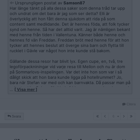
Ursprungligen postat av
Samson87
Har länge tänkt på alla dessa saker som denna tråd tar upp
och undrat om det bara är jag som ser detta? Elli är
överlycklig att hon fått denna sjukdom att rida på som
content samt medlidande. Det är hennes föda, att folk tycker
synd om henne. Så har det alltid varit. Jag är nämligen bekant
med henne från tiden i Vallentuna. Känner både henne och
hennes fd vän Freddan. Freddan bröt med henne för att hon
tycker att hennes beslut att överge sina barn och flytta till
rucklet i Gävle var något hon inte kunde stå bakom.
Gällande dessa resor har blivit lyx. Egen cupe, en, två, tre
legoförpackniningar vid varje resa till Mellon och nu är dom
på Sommarlovs-inspelingen. Var det inte hon som var i så
dåligt skick att hon bara kunde ligga på hotellrummet? Jo,
bara när Stefan var med och kan barnvakta. Då passar man på
och utnyttja. Och varför i hela fridens namn envisas hon med
…
[ Visa mer ]
att benämna honom som PAPPA? Han är inte Mellons pappa!
Citera
6
Svara
6