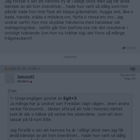
Jag förstår o ser att hennes hy är i dåligt skick men jag får ändå
känslan av att hon överdriver… hade hon varit så dålig som hon
påstår hade hon inte fixat att klippa gräsmattan, hugga ved, åka o
bada, handla, städa o möblera om, flytta o rensa etc etc.. jag
undrar varför hon inte skyddar händerna med handskar vid
matlagning/disk.. varför går hon barfota ute när det resulterar i
onödigt tvättande (om hon nu tvättar sig) det finns så många
frågetecken!!!
Citera
2025-07-25, 17:00
#
66
Reg: Apr 2025
Samson87
Inlägg: 245
Medlem
Citat:
Ursprungligen postat av
Eg0x3
Ja många har ju undrat vart Freddan tagit vägen.. även andra
verkar försvunnit… tänker ofta på att folk i hennes närhet
som är där o hälsar på verkar lite obekväma.. som att dom
tassar på tå runt Ellie.
Jag förstår o ser att hennes hy är i dåligt skick men jag får
ändå känslan av att hon överdriver… hade hon varit så dålig