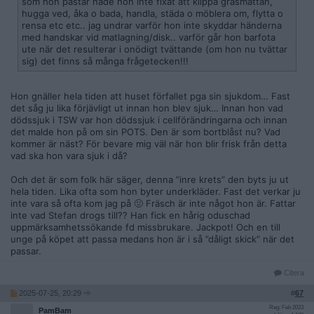
som hon påstår hade hon inte fixat att klippa gräsmattan,
hugga ved, åka o bada, handla, städa o möblera om, flytta o
rensa etc etc.. jag undrar varför hon inte skyddar händerna
med handskar vid matlagning/disk.. varför går hon barfota
ute när det resulterar i onödigt tvättande (om hon nu tvättar
sig) det finns så många frågetecken!!!
Hon gnäller hela tiden att huset förfallet pga sin sjukdom… Fast
det såg ju lika förjävligt ut innan hon blev sjuk… Innan hon vad
dödssjuk i TSW var hon dödssjuk i cellförändringarna och innan
det malde hon på om sin POTS. Den är som bortblåst nu? Vad
kommer är näst? För bevare mig väl när hon blir frisk från detta
vad ska hon vara sjuk i då?
Och det är som folk här säger, denna ”inre krets” den byts ju ut
hela tiden. Lika ofta som hon byter underkläder. Fast det verkar ju
inte vara så ofta kom jag på 🤢 Fräsch är inte något hon är. Fattar
inte vad Stefan drogs till?? Han fick en hårig oduschad
uppmärksamhetssökande fd missbrukare. Jackpot! Och en till
unge på köpet att passa medans hon är i så ”dåligt skick” när det
passar.
Citera
2025-07-25, 20:29
#
67
Reg: Feb 2023
PamBam