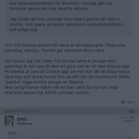
ska täcka behandlingar för åkommor som jag själv har
förvärrat genom att inte vara lite aktsam.
Jag tycker att hon utnyttjar sina följare genom att sitta o
snyfta.. hon spelar på andra människors empatiska känslor..
fult enligt mig!
Tror inte hennes eksem blir värre av att klippa gräs. Diska utan
handskar, absolut. Torrhet gör eksemen ännu värre.
Sen tycker jag inte heller hon borde samla in pengar men
samtidigt är det upp till dem att göra vad de vill med sina pengar.
Problemet är bara att (tycker jag) om hon har råd att köpa massa
dyra lego och annat kunde hon använt det till resorna och därför
”behövt” tigga mindre pengar av följarna.
Men enligt henne måste väl ett barn alltid ha ett nytt Lego
eftersom barnet har ADHD och/eller autism.
Citera
2025-07-25, 23:10
#
71
Reg: Feb 2024
Eg0x3
Inlägg: 919
Medlem
Citat: