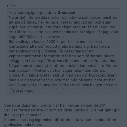
Citat:
Ursprungligen postat av
Granasen
Nu är det inte bredda mackor och stekta pannkakor hemifrån
att äta på tåget, nej nu gäller restaurangvagnen och egen
kupé. Mellon kan ju inte göra något utan att få ett Lego. Vid
ett tillfälle skulle de åka och handla och M frågar ’Får jag köpa
Lego då?’ Självklart blev svaret.
Behandlingen kostar 4000 kr per timme men kliniken
kontaktade Ellie och erbjöd gratis behandling. Den första
behandlingen tog 3 timmar. På Instagram kontot
’captreatmentsbybeforeafter’ står hon som författare på ett
inlägg med bilden på fötter/smalben med en skitful tatuering.
Något som är konstigt är att hon hela tiden benämner Stefan
som pappa till Mellon och han säger hela tiden Stefan.
Undrar hur länge Stefan står ut med den där hypokondrikern
med alla diagnoser och sjukdomar. Såg på hans Insta att han
var i Sundsvall och umgicks med dottern hela helgen och det
såg rogivande ut. Hennes dagliga hybrispredikningar kan hon
…
[ Visa mer ]
lägga ner tycker jag.
Stefan är duperad… undrar när han vaknar o inser det?!?
Ser det förresten inte ut som att både Stefan o Ellie har gått upp
lite i vikt på senaste?
En annan sak jag lagt märke till att den lilla verkar ha nära till en
godispåse hela tiden..