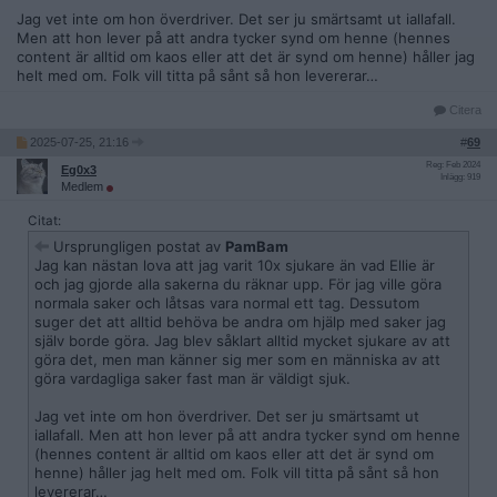
Jag vet inte om hon överdriver. Det ser ju smärtsamt ut iallafall.
Men att hon lever på att andra tycker synd om henne (hennes
content är alltid om kaos eller att det är synd om henne) håller jag
helt med om. Folk vill titta på sånt så hon levererar…
Citera
2025-07-25, 21:16
#
69
Reg: Feb 2024
Eg0x3
Inlägg: 919
Medlem
Citat:
Ursprungligen postat av
PamBam
Jag kan nästan lova att jag varit 10x sjukare än vad Ellie är
och jag gjorde alla sakerna du räknar upp. För jag ville göra
normala saker och låtsas vara normal ett tag. Dessutom
suger det att alltid behöva be andra om hjälp med saker jag
själv borde göra. Jag blev såklart alltid mycket sjukare av att
göra det, men man känner sig mer som en människa av att
göra vardagliga saker fast man är väldigt sjuk.
Jag vet inte om hon överdriver. Det ser ju smärtsamt ut
iallafall. Men att hon lever på att andra tycker synd om henne
(hennes content är alltid om kaos eller att det är synd om
henne) håller jag helt med om. Folk vill titta på sånt så hon
levererar…