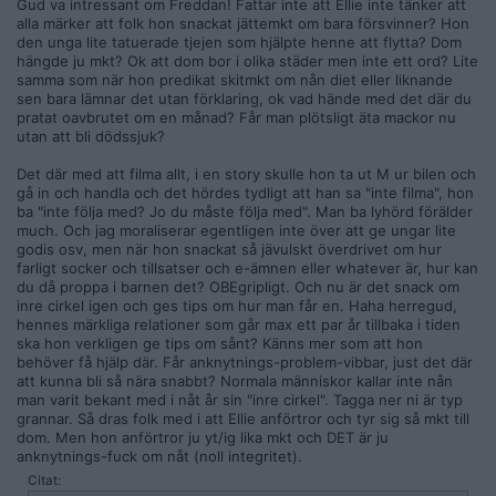
Gud va intressant om Freddan! Fattar inte att Ellie inte tänker att
alla märker att folk hon snackat jättemkt om bara försvinner? Hon
den unga lite tatuerade tjejen som hjälpte henne att flytta? Dom
hängde ju mkt? Ok att dom bor i olika städer men inte ett ord? Lite
samma som när hon predikat skitmkt om nån diet eller liknande
sen bara lämnar det utan förklaring, ok vad hände med det där du
pratat oavbrutet om en månad? Får man plötsligt äta mackor nu
utan att bli dödssjuk?
Det där med att filma allt, i en story skulle hon ta ut M ur bilen och
gå in och handla och det hördes tydligt att han sa "inte filma", hon
ba "inte följa med? Jo du måste följa med". Man ba lyhörd förälder
much. Och jag moraliserar egentligen inte över att ge ungar lite
godis osv, men när hon snackat så jävulskt överdrivet om hur
farligt socker och tillsatser och e-ämnen eller whatever är, hur kan
du då proppa i barnen det? OBEgripligt. Och nu är det snack om
inre cirkel igen och ges tips om hur man får en. Haha herregud,
hennes märkliga relationer som går max ett par år tillbaka i tiden
ska hon verkligen ge tips om sånt? Känns mer som att hon
behöver få hjälp där. Får anknytnings-problem-vibbar, just det där
att kunna bli så nära snabbt? Normala människor kallar inte nån
man varit bekant med i nåt år sin "inre cirkel". Tagga ner ni är typ
grannar. Så dras folk med i att Ellie anförtror och tyr sig så mkt till
dom. Men hon anförtror ju yt/ig lika mkt och DET är ju
anknytnings-fuck om nåt (noll integritet).
Citat: