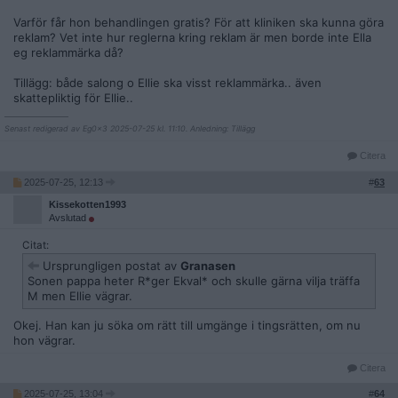
Varför får hon behandlingen gratis? För att kliniken ska kunna göra
reklam? Vet inte hur reglerna kring reklam är men borde inte Ella
eg reklammärka då?
Tillägg: både salong o Ellie ska visst reklammärka.. även
skattepliktig för Ellie..
__________________
Senast redigerad av Eg0x3 2025-07-25 kl. 11:10. Anledning: Tillägg
Citera
2025-07-25, 12:13
#
63
Kissekotten1993
Avslutad
Citat:
Ursprungligen postat av
Granasen
Sonen pappa heter R*ger Ekval* och skulle gärna vilja träffa
M men Ellie vägrar.
Okej. Han kan ju söka om rätt till umgänge i tingsrätten, om nu
hon vägrar.
Citera
2025-07-25, 13:04
#
64