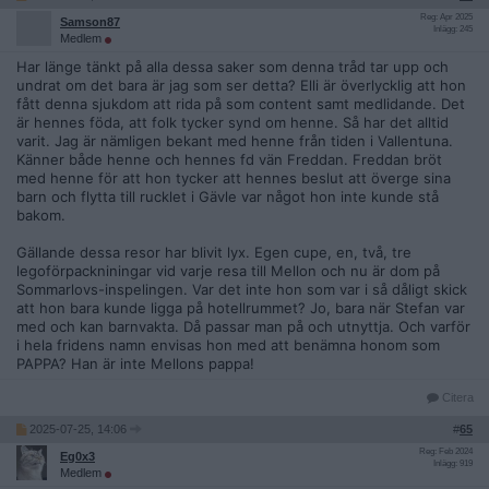
Reg: Apr 2025
Samson87
Inlägg: 245
Medlem
Har länge tänkt på alla dessa saker som denna tråd tar upp och
undrat om det bara är jag som ser detta? Elli är överlycklig att hon
fått denna sjukdom att rida på som content samt medlidande. Det
är hennes föda, att folk tycker synd om henne. Så har det alltid
varit. Jag är nämligen bekant med henne från tiden i Vallentuna.
Känner både henne och hennes fd vän Freddan. Freddan bröt
med henne för att hon tycker att hennes beslut att överge sina
barn och flytta till rucklet i Gävle var något hon inte kunde stå
bakom.
Gällande dessa resor har blivit lyx. Egen cupe, en, två, tre
legoförpackniningar vid varje resa till Mellon och nu är dom på
Sommarlovs-inspelingen. Var det inte hon som var i så dåligt skick
att hon bara kunde ligga på hotellrummet? Jo, bara när Stefan var
med och kan barnvakta. Då passar man på och utnyttja. Och varför
i hela fridens namn envisas hon med att benämna honom som
PAPPA? Han är inte Mellons pappa!
Citera
2025-07-25, 14:06
#
65
Reg: Feb 2024
Eg0x3
Inlägg: 919
Medlem