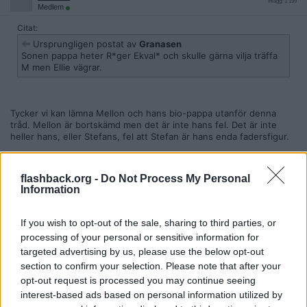
Inlägg: 1 199
Medlem
Citat:
Ursprungligen postat av
Granasen
Sonen pappa heter R*ger Ekval* och skulle gärna vilja träffa
M men Ellie vägrar.
Tycker vi kan lämna Mellon och hans bio-pappa utanför denna
tråd. Mellon är bortskämd men det är inte hans fel. Det är inte
heller hans, eller Stefans, fel att Stefan är hans enda fadersfigur.
Ellie har däremot själv aktivt valt att vara i offentlighetens ljus, lilla
Mellon har inget val och inte hennes vänner eller Stefan heller.
flashback.org -
Do Not Process My Personal
Tror att en del av vännernas obekvämhet är att hon filmar allt. Jag
Information
hade inte heller känt mig bekväm om jag skulle hamna på Youtube
och Instagram när jag pillar naveln i soffan hos en kompis och helt
ärligt hur kan man ha en pågående konversation med någon som
If you wish to opt-out of the sale, sharing to third parties, or
filmar? Ellies fokus blir på att filma.
processing of your personal or sensitive information for
targeted advertising by us, please use the below opt-out
Citera
section to confirm your selection. Please note that after your
2025-07-25, 20:32
#
68
opt-out request is processed you may continue seeing
Reg: Feb 2023
PamBam
interest-based ads based on personal information utilized by
Inlägg: 1 199
Medlem