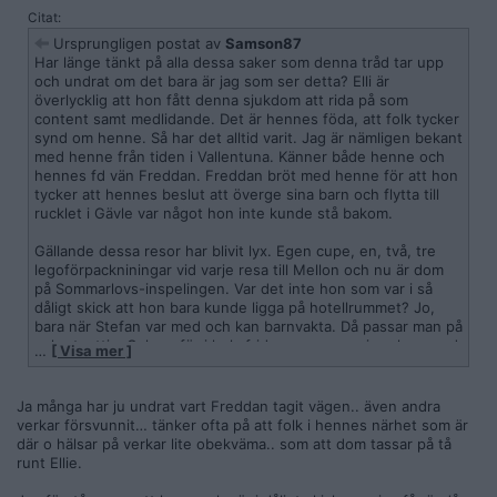
Citat:
Ursprungligen postat av
Samson87
Har länge tänkt på alla dessa saker som denna tråd tar upp
och undrat om det bara är jag som ser detta? Elli är
överlycklig att hon fått denna sjukdom att rida på som
content samt medlidande. Det är hennes föda, att folk tycker
synd om henne. Så har det alltid varit. Jag är nämligen bekant
med henne från tiden i Vallentuna. Känner både henne och
hennes fd vän Freddan. Freddan bröt med henne för att hon
tycker att hennes beslut att överge sina barn och flytta till
rucklet i Gävle var något hon inte kunde stå bakom.
Gällande dessa resor har blivit lyx. Egen cupe, en, två, tre
legoförpackniningar vid varje resa till Mellon och nu är dom
på Sommarlovs-inspelingen. Var det inte hon som var i så
dåligt skick att hon bara kunde ligga på hotellrummet? Jo,
bara när Stefan var med och kan barnvakta. Då passar man på
och utnyttja. Och varför i hela fridens namn envisas hon med
…
[ Visa mer ]
att benämna honom som PAPPA? Han är inte Mellons pappa!
Ja många har ju undrat vart Freddan tagit vägen.. även andra
verkar försvunnit… tänker ofta på att folk i hennes närhet som är
där o hälsar på verkar lite obekväma.. som att dom tassar på tå
runt Ellie.