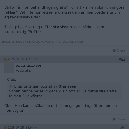
Varför får hon behandlingen gratis? För att kliniken ska kunna göra
reklam? Vet inte hur reglerna kring reklam är men borde inte Ella
eg reklammärka då?
Tillägg: både salong o Ellie ska visst reklammärka.. även
skattepliktig för Ellie..
__________________
Senast redigerad av Eg0x3 2025-07-25 kl. 11:10. Anledning: Tillägg
Citera
2025-07-25, 12:13
#
63
Kissekotten1993
Avslutad
Citat:
Ursprungligen postat av
Granasen
Sonen pappa heter R*ger Ekval* och skulle gärna vilja träffa
M men Ellie vägrar.
Okej. Han kan ju söka om rätt till umgänge i tingsrätten, om nu
hon vägrar.
Citera
2025-07-25, 13:04
#
64