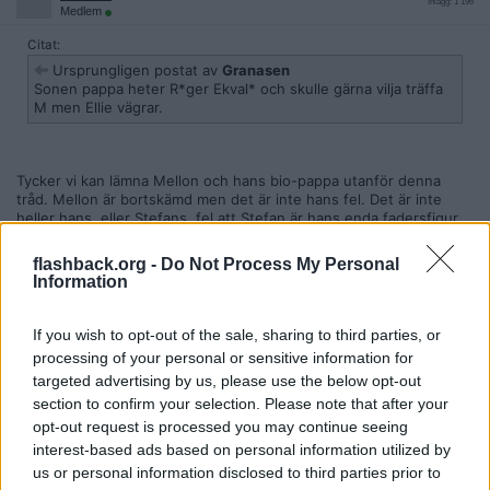
Inlägg: 1 196
Medlem
Citat:
Ursprungligen postat av
Granasen
Sonen pappa heter R*ger Ekval* och skulle gärna vilja träffa
M men Ellie vägrar.
Tycker vi kan lämna Mellon och hans bio-pappa utanför denna
tråd. Mellon är bortskämd men det är inte hans fel. Det är inte
heller hans, eller Stefans, fel att Stefan är hans enda fadersfigur.
Ellie har däremot själv aktivt valt att vara i offentlighetens ljus, lilla
flashback.org -
Do Not Process My Personal
Mellon har inget val och inte hennes vänner eller Stefan heller.
Information
Tror att en del av vännernas obekvämhet är att hon filmar allt. Jag
hade inte heller känt mig bekväm om jag skulle hamna på Youtube
och Instagram när jag pillar naveln i soffan hos en kompis och helt
If you wish to opt-out of the sale, sharing to third parties, or
ärligt hur kan man ha en pågående konversation med någon som
processing of your personal or sensitive information for
filmar? Ellies fokus blir på att filma.
targeted advertising by us, please use the below opt-out
Citera
section to confirm your selection. Please note that after your
opt-out request is processed you may continue seeing
2025-07-25, 20:32
#
68
interest-based ads based on personal information utilized by
Reg: Feb 2023
PamBam
Inlägg: 1 196
us or personal information disclosed to third parties prior to
Medlem