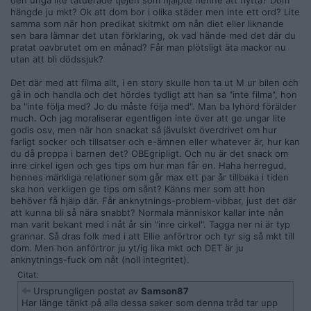
den unga lite tatuerade tjejen som hjälpte henne att flytta? Dom
hängde ju mkt? Ok att dom bor i olika städer men inte ett ord? Lite
samma som när hon predikat skitmkt om nån diet eller liknande
sen bara lämnar det utan förklaring, ok vad hände med det där du
pratat oavbrutet om en månad? Får man plötsligt äta mackor nu
utan att bli dödssjuk?
Det där med att filma allt, i en story skulle hon ta ut M ur bilen och
gå in och handla och det hördes tydligt att han sa "inte filma", hon
ba "inte följa med? Jo du måste följa med". Man ba lyhörd förälder
much. Och jag moraliserar egentligen inte över att ge ungar lite
godis osv, men när hon snackat så jävulskt överdrivet om hur
farligt socker och tillsatser och e-ämnen eller whatever är, hur kan
du då proppa i barnen det? OBEgripligt. Och nu är det snack om
inre cirkel igen och ges tips om hur man får en. Haha herregud,
hennes märkliga relationer som går max ett par år tillbaka i tiden
ska hon verkligen ge tips om sånt? Känns mer som att hon
behöver få hjälp där. Får anknytnings-problem-vibbar, just det där
att kunna bli så nära snabbt? Normala människor kallar inte nån
man varit bekant med i nåt år sin "inre cirkel". Tagga ner ni är typ
grannar. Så dras folk med i att Ellie anförtror och tyr sig så mkt till
dom. Men hon anförtror ju yt/ig lika mkt och DET är ju
anknytnings-fuck om nåt (noll integritet).
Citat:
Ursprungligen postat av
Samson87
Har länge tänkt på alla dessa saker som denna tråd tar upp