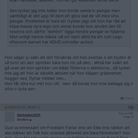
utan handskar, absolut. Torrhet gör eksemen ännu värre.
Sen tycker jag inte heller hon borde samla in pengar men
samtidigt är det upp till dem att göra vad de vill med sina
pengar. Problemet är bara att (tycker jag) om hon har råd att
köpa massa dyra lego och annat kunde hon använt det till
resorna och därför ”behövt” tigga mindre pengar av följarna.
Men enligt henne måste väl ett barn alltid ha ett nytt Lego
eftersom barnet har ADHD och/eller autism.
Hon säger ju själv att det förvärras om hon svettas o att huden är
så tunn att den spricker bara hon rör på den.. alltså har svårt att
gå utan att hon spricker om både fötterna o skinkorna.. då tycker
inte jag att hon är särskilt aktsam när hon klipper gräsmattan,
hugger ved, flyttar möbler mm…
Hon får slita hur mkt hon vill.. men då borde hon inte beklaga sig o
sitta o tjuta sen.
Citera
2025-07-27, 08:42
#
72
Reg: Jun 2025
Vanheden2224
Inlägg: 20
Medlem
Gud va intressant om Freddan! Fattar inte att Ellie inte tänker att
alla märker att folk hon snackat jättemkt om bara försvinner? Hon