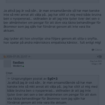
Ja alltså jag är oxå sån.. är man ensamstående så har man kanske
inte så mkt annat att välja på.. jag har slitit ut mig med både brutna
ben o nyopererad… skillnaden är att jag inte tjuter över det sen o
ber allmänheten om pengar för att dom ska täcka behandlingar för
åkommor som jag själv har förvärrat genom att inte vara lite
aktsam.
Jag tycker att hon utnyttjar sina följare genom att sitta o snyfta..
hon spelar på andra människors empatiska känslor.. fult enligt mig!
Citera
2025-07-25, 21:57
#
70
Reg: Feb 2023
PamBam
Inlägg: 1 196
Medlem
Citat:
Ursprungligen postat av
Eg0x3
Ja alltså jag är oxå sån.. är man ensamstående så har man
kanske inte så mkt annat att välja på.. jag har slitit ut mig med
både brutna ben o nyopererad… skillnaden är att jag inte
tjuter över det sen o ber allmänheten om pengar för att dom
ska täcka behandlingar för åkommor som jag själv har
förvärrat genom att inte vara lite aktsam.