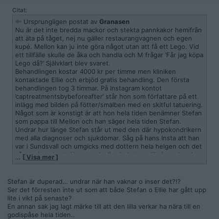
Citat:
Ursprungligen postat av
Granasen
Nu är det inte bredda mackor och stekta pannkakor hemifrån
att äta på tåget, nej nu gäller restaurangvagnen och egen
kupé. Mellon kan ju inte göra något utan att få ett Lego. Vid
ett tillfälle skulle de åka och handla och M frågar ’Får jag köpa
Lego då?’ Självklart blev svaret.
Behandlingen kostar 4000 kr per timme men kliniken
kontaktade Ellie och erbjöd gratis behandling. Den första
behandlingen tog 3 timmar. På Instagram kontot
’captreatmentsbybeforeafter’ står hon som författare på ett
inlägg med bilden på fötter/smalben med en skitful tatuering.
Något som är konstigt är att hon hela tiden benämner Stefan
som pappa till Mellon och han säger hela tiden Stefan.
Undrar hur länge Stefan står ut med den där hypokondrikern
med alla diagnoser och sjukdomar. Såg på hans Insta att han
var i Sundsvall och umgicks med dottern hela helgen och det
såg rogivande ut. Hennes dagliga hybrispredikningar kan hon
…
[ Visa mer ]
lägga ner tycker jag.
Stefan är duperad… undrar när han vaknar o inser det?!?
Ser det förresten inte ut som att både Stefan o Ellie har gått upp
lite i vikt på senaste?
En annan sak jag lagt märke till att den lilla verkar ha nära till en
godispåse hela tiden..