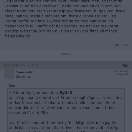
Jag förstår o ser att hennes hy är i dåligt skick men jag får ändå
känslan av att hon överdriver… hade hon varit så dålig som hon
påstår hade hon inte fixat att klippa gräsmattan, hugga ved, åka o
bada, handla, städa o möblera om, flytta o rensa etc etc.. jag
undrar varför hon inte skyddar händerna med handskar vid
matlagning/disk.. varför går hon barfota ute när det resulterar i
onödigt tvättande (om hon nu tvättar sig) det finns så många
frågetecken!!!
Citera
2025-07-25, 17:00
#
66
Reg: Apr 2025
Samson87
Inlägg: 243
Medlem
Citat:
Ursprungligen postat av
Eg0x3
Ja många har ju undrat vart Freddan tagit vägen.. även andra
verkar försvunnit… tänker ofta på att folk i hennes närhet
som är där o hälsar på verkar lite obekväma.. som att dom
tassar på tå runt Ellie.
Jag förstår o ser att hennes hy är i dåligt skick men jag får
ändå känslan av att hon överdriver… hade hon varit så dålig