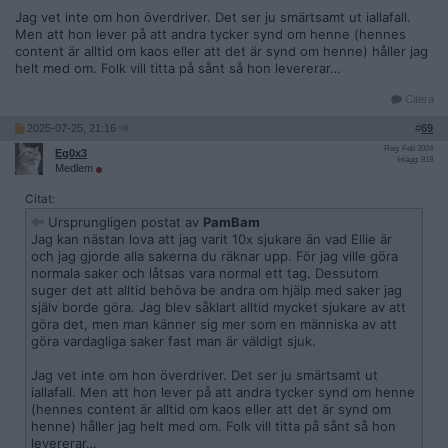
Jag vet inte om hon överdriver. Det ser ju smärtsamt ut iallafall.
Men att hon lever på att andra tycker synd om henne (hennes
content är alltid om kaos eller att det är synd om henne) håller jag
helt med om. Folk vill titta på sånt så hon levererar…
Citera
2025-07-25, 21:16
#
69
Reg: Feb 2024
Eg0x3
Inlägg: 919
Medlem
Citat:
Ursprungligen postat av
PamBam
Jag kan nästan lova att jag varit 10x sjukare än vad Ellie är
och jag gjorde alla sakerna du räknar upp. För jag ville göra
normala saker och låtsas vara normal ett tag. Dessutom
suger det att alltid behöva be andra om hjälp med saker jag
själv borde göra. Jag blev såklart alltid mycket sjukare av att
göra det, men man känner sig mer som en människa av att
göra vardagliga saker fast man är väldigt sjuk.
Jag vet inte om hon överdriver. Det ser ju smärtsamt ut
iallafall. Men att hon lever på att andra tycker synd om henne
(hennes content är alltid om kaos eller att det är synd om
henne) håller jag helt med om. Folk vill titta på sånt så hon
levererar…