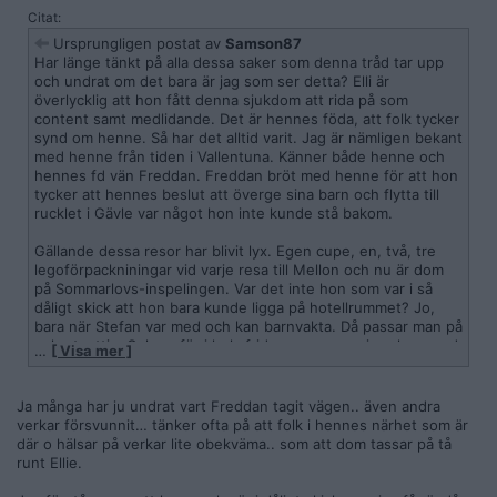
Citat:
Ursprungligen postat av
Samson87
Har länge tänkt på alla dessa saker som denna tråd tar upp
och undrat om det bara är jag som ser detta? Elli är
överlycklig att hon fått denna sjukdom att rida på som
content samt medlidande. Det är hennes föda, att folk tycker
synd om henne. Så har det alltid varit. Jag är nämligen bekant
med henne från tiden i Vallentuna. Känner både henne och
hennes fd vän Freddan. Freddan bröt med henne för att hon
tycker att hennes beslut att överge sina barn och flytta till
rucklet i Gävle var något hon inte kunde stå bakom.
Gällande dessa resor har blivit lyx. Egen cupe, en, två, tre
legoförpackniningar vid varje resa till Mellon och nu är dom
på Sommarlovs-inspelingen. Var det inte hon som var i så
dåligt skick att hon bara kunde ligga på hotellrummet? Jo,
bara när Stefan var med och kan barnvakta. Då passar man på
och utnyttja. Och varför i hela fridens namn envisas hon med
…
[ Visa mer ]
att benämna honom som PAPPA? Han är inte Mellons pappa!
Ja många har ju undrat vart Freddan tagit vägen.. även andra
verkar försvunnit… tänker ofta på att folk i hennes närhet som är
där o hälsar på verkar lite obekväma.. som att dom tassar på tå
runt Ellie.