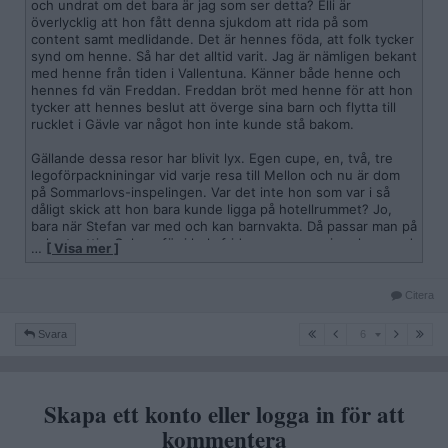
och undrat om det bara är jag som ser detta? Elli är
överlycklig att hon fått denna sjukdom att rida på som
content samt medlidande. Det är hennes föda, att folk tycker
synd om henne. Så har det alltid varit. Jag är nämligen bekant
med henne från tiden i Vallentuna. Känner både henne och
hennes fd vän Freddan. Freddan bröt med henne för att hon
tycker att hennes beslut att överge sina barn och flytta till
rucklet i Gävle var något hon inte kunde stå bakom.
Gällande dessa resor har blivit lyx. Egen cupe, en, två, tre
legoförpackniningar vid varje resa till Mellon och nu är dom
på Sommarlovs-inspelingen. Var det inte hon som var i så
dåligt skick att hon bara kunde ligga på hotellrummet? Jo,
bara när Stefan var med och kan barnvakta. Då passar man på
och utnyttja. Och varför i hela fridens namn envisas hon med
…
[ Visa mer ]
att benämna honom som PAPPA? Han är inte Mellons pappa!
Citera
6
Svara
6
Skapa ett konto eller logga in för att
kommentera