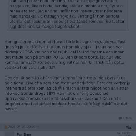
som hon påstår hade hon inte fixat att klippa gräsmattan,
hugga ved, åka o bada, handla, städa o möblera om, flytta o
rensa etc etc.. jag undrar varför hon inte skyddar händerna
med handskar vid matlagning/disk.. varför går hon barfota
ute när det resulterar i onödigt tvättande (om hon nu tvättar
sig) det finns så många frågetecken!!!
Hon gnäller hela tiden att huset förfallet pga sin sjukdom… Fast
det såg ju lika förjävligt ut innan hon blev sjuk… Innan hon vad
dödssjuk i TSW var hon dödssjuk i cellförändringarna och innan
det malde hon på om sin POTS. Den är som bortblåst nu? Vad
kommer är näst? För bevare mig väl när hon blir frisk från detta
vad ska hon vara sjuk i då?
Och det är som folk här säger, denna ”inre krets” den byts ju ut
hela tiden. Lika ofta som hon byter underkläder. Fast det verkar ju
inte vara så ofta kom jag på 🤢 Fräsch är inte något hon är. Fattar
inte vad Stefan drogs till?? Han fick en hårig oduschad
uppmärksamhetssökande fd missbrukare. Jackpot! Och en till
unge på köpet att passa medans hon är i så ”dåligt skick” när det
passar.
Citera
2025-07-25, 20:29
#
67
Reg: Feb 2023
PamBam