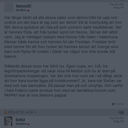
Reg: Apr 2025
Samson87
Inlägg: 243
Medlem
Har länge tänkt på alla dessa saker som denna tråd tar upp och
undrat om det bara är jag som ser detta? Elli är överlycklig att hon
fått denna sjukdom att rida på som content samt medlidande. Det
är hennes föda, att folk tycker synd om henne. Så har det alltid
varit. Jag är nämligen bekant med henne från tiden i Vallentuna.
Känner både henne och hennes fd vän Freddan. Freddan bröt
med henne för att hon tycker att hennes beslut att överge sina
barn och flytta till rucklet i Gävle var något hon inte kunde stå
bakom.
Gällande dessa resor har blivit lyx. Egen cupe, en, två, tre
legoförpackniningar vid varje resa till Mellon och nu är dom på
Sommarlovs-inspelingen. Var det inte hon som var i så dåligt skick
att hon bara kunde ligga på hotellrummet? Jo, bara när Stefan var
med och kan barnvakta. Då passar man på och utnyttja. Och varför
i hela fridens namn envisas hon med att benämna honom som
PAPPA? Han är inte Mellons pappa!
Citera
2025-07-25, 14:06
#
65
Reg: Feb 2024
Eg0x3
Inlägg: 919
Medlem