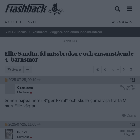
AKTUELLT
NYTT
LOGGA IN
Kultur & Media
Youtubers, vloggare och andra videokreatörer
Ellie Sandin, fd missbrukare och ensamstående
4 -barnsmor
6
Svara
6
2025-07-25, 09:19
#
61
Reg: Sep 2023
Granasen
Inlägg: 441
Medlem
Sonen pappa heter R*ger Ekval* och skulle gärna vilja träffa M
men Ellie vägrar.
Citera
2025-07-25, 11:05
#
62
Reg: Feb 2024
Eg0x3
Inlägg: 919
Medlem