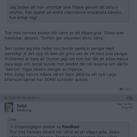
Jag tycker att hon utnyttjar sina följare genom att sitta o
snyfta.. hon spelar på andra människors empatiska känslor..
fult enligt mig!
Tror inte hennes eksem blir värre av att klippa gräs. Diska utan
handskar, absolut. Torrhet gör eksemen ännu värre.
Sen tycker jag inte heller hon borde samla in pengar men
samtidigt är det upp till dem att göra vad de vill med sina pengar.
Problemet är bara att (tycker jag) om hon har råd att köpa massa
dyra lego och annat kunde hon använt det till resorna och därför
”behövt” tigga mindre pengar av följarna.
Men enligt henne måste väl ett barn alltid ha ett nytt Lego
eftersom barnet har ADHD och/eller autism.
Citera
2025-07-25, 23:10
#
71
Reg: Feb 2024
Eg0x3
Inlägg: 919
Medlem
Citat:
Ursprungligen postat av
PamBam
Tror inte hennes eksem blir värre av att klippa gräs. Diska