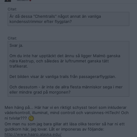
Citat:
Är då dessa "Chemtrails" något annat än vanliga
kondensstrimmor efter flygplan?
Citat:
Svar ja.
Om du inte har upptäckt det ännu så ligger Malmö ganska
nära Kastrup, och således är luftrummet ganska tätt
trafikerat.
Det bilden visar är vanliga trails från passagerarflygplan.
Och dessutom - är inte de allra flesta människor sega i mer
eller mindre grad på morgonen?
Men häng på... Här har vi en riktigt schysst teori som inkluderar
väderkontroll, illuminat, mind controll och vansinnes-HiTech! Och
ni tvivlar???
Om man nu som jag bara gillar att läsa olika teorier så har ni ett
guldkorn här, jag lovar. Låt er imponeras av följande:
http://www.haarp.alaska.edu/