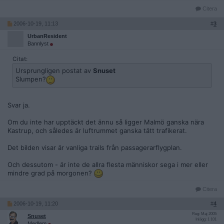
Citera
2006-10-19, 11:13
#
3
UrbanResident
Bannlyst
Citat:
Ursprungligen postat av
Snuset
Slumpen?
Svar ja.
Om du inte har upptäckt det ännu så ligger Malmö ganska nära
Kastrup, och således är luftrummet ganska tätt trafikerat.
Det bilden visar är vanliga trails från passagerarflygplan.
Och dessutom - är inte de allra flesta människor sega i mer eller
mindre grad på morgonen?
Citera
2006-10-19, 11:20
#
4
Reg: Maj 2005
Snuset
Inlägg: 1 101
Medlem