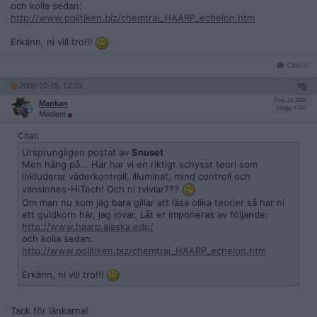
och kolla sedan:
http://www.politiken.biz/chemtrai_HAARP_echelon.htm
Erkänn, ni vill tro!!!
Citera
2006-10-19, 12:23
#
5
Reg: Jul 2004
Mankan
Inlägg: 4 247
Medlem
Citat:
Ursprungligen postat av
Snuset
Men häng på... Här har vi en riktigt schysst teori som
inkluderar väderkontroll, illuminat, mind controll och
vansinnes-HiTech! Och ni tvivlar???
Om man nu som jag bara gillar att läsa olika teorier så har ni
ett guldkorn här, jag lovar. Låt er imponeras av följande:
http://www.haarp.alaska.edu/
och kolla sedan:
http://www.politiken.biz/chemtrai_HAARP_echelon.htm
Erkänn, ni vill tro!!!
Tack för länkarna!