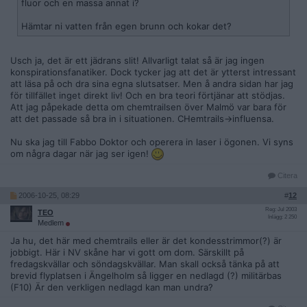
fluor och en massa annat i?
Hämtar ni vatten från egen brunn och kokar det?
Usch ja, det är ett jädrans slit! Allvarligt talat så är jag ingen
konspirationsfanatiker. Dock tycker jag att det är ytterst intressant
att läsa på och dra sina egna slutsatser. Men å andra sidan har jag
för tillfället inget direkt liv! Och en bra teori förtjänar att stödjas.
Att jag påpekade detta om chemtrailsen över Malmö var bara för
att det passade så bra in i situationen. CHemtrails->influensa.
Nu ska jag till Fabbo Doktor och operera in laser i ögonen. Vi syns
om några dagar när jag ser igen!
Citera
2006-10-25, 08:29
#
12
Reg: Jul 2003
TEO
Inlägg: 2 250
Medlem
Ja hu, det här med chemtrails eller är det kondesstrimmor(?) är
jobbigt. Här i NV skåne har vi gott om dom. Särskillt på
fredagskvällar och söndagskvällar. Man skall också tänka på att
brevid flyplatsen i Ängelholm så ligger en nedlagd (?) militärbas
(F10) Är den verkligen nedlagd kan man undra?