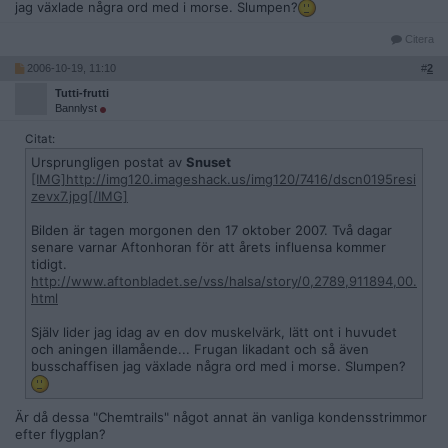
jag växlade några ord med i morse. Slumpen?
Citera
2006-10-19, 11:10
#
2
Tutti-frutti
Bannlyst
Citat:
Ursprungligen postat av
Snuset
[IMG]http://img120.imageshack.us/img120/7416/dscn0195resi
zevx7.jpg[/IMG]
Bilden är tagen morgonen den 17 oktober 2007. Två dagar
senare varnar Aftonhoran för att årets influensa kommer
tidigt.
http://www.aftonbladet.se/vss/halsa/story/0,2789,911894,00.
html
Själv lider jag idag av en dov muskelvärk, lätt ont i huvudet
och aningen illamående... Frugan likadant och så även
busschaffisen jag växlade några ord med i morse. Slumpen?
Är då dessa "Chemtrails" något annat än vanliga kondensstrimmor
efter flygplan?