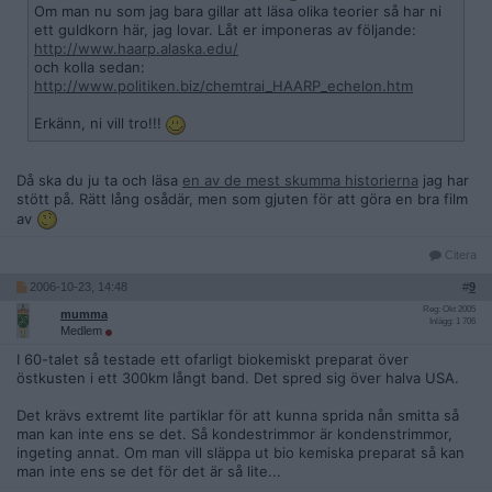
Om man nu som jag bara gillar att läsa olika teorier så har ni
ett guldkorn här, jag lovar. Låt er imponeras av följande:
http://www.haarp.alaska.edu/
och kolla sedan:
http://www.politiken.biz/chemtrai_HAARP_echelon.htm
Erkänn, ni vill tro!!!
Då ska du ju ta och läsa
en av de mest skumma historierna
jag har
stött på. Rätt lång osådär, men som gjuten för att göra en bra film
av
Citera
2006-10-23, 14:48
#
9
Reg: Okt 2005
mumma
Inlägg: 1 706
Medlem
I 60-talet så testade ett ofarligt biokemiskt preparat över
östkusten i ett 300km långt band. Det spred sig över halva USA.
Det krävs extremt lite partiklar för att kunna sprida nån smitta så
man kan inte ens se det. Så kondestrimmor är kondenstrimmor,
ingeting annat. Om man vill släppa ut bio kemiska preparat så kan
man inte ens se det för det är så lite...