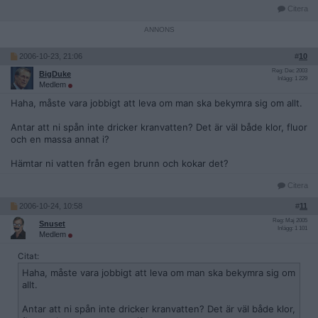
Citera
2006-10-23, 21:06
#
10
Reg: Dec 2003
BigDuke
Inlägg: 1 229
Medlem
Haha, måste vara jobbigt att leva om man ska bekymra sig om allt.
Antar att ni spån inte dricker kranvatten? Det är väl både klor, fluor
och en massa annat i?
Hämtar ni vatten från egen brunn och kokar det?
Citera
2006-10-24, 10:58
#
11
Reg: Maj 2005
Snuset
Inlägg: 1 101
Medlem
Citat:
Haha, måste vara jobbigt att leva om man ska bekymra sig om
allt.
Antar att ni spån inte dricker kranvatten? Det är väl både klor,