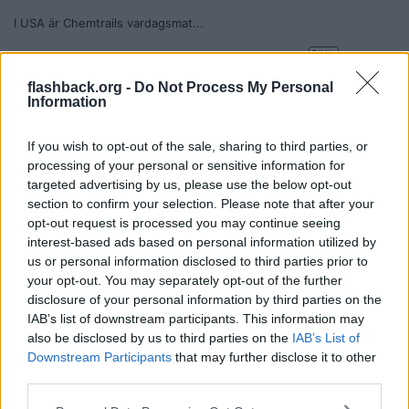
I USA är Chemtrails vardagsmat...
Men tydligen vill de förgifta svenskarna nu också...
flashback.org -
Do Not Process My Personal
Information
Citera
2006-10-19, 12:26
#
6
If you wish to opt-out of the sale, sharing to third parties, or
Reg: Mar 2006
Clay Allison
Inlägg: 30 140
processing of your personal or sensitive information for
Medlem
targeted advertising by us, please use the below opt-out
[quote=Snuset]
[IMG]http://img120.imageshack.us/img120/741
6/dscn0195resizevx7.jpg[/IMG]
section to confirm your selection. Please note that after your
opt-out request is processed you may continue seeing
interest-based ads based on personal information utilized by
Bizarr teori - snygg bild.
us or personal information disclosed to third parties prior to
I.o.f.s. jag tycker mej ha märkt att det har varit ovanligt mycket
your opt-out. You may separately opt-out of the further
kondensstrimmor de senaste 6 månaderna.
disclosure of your personal information by third parties on the
Citera
IAB’s list of downstream participants. This information may
2006-10-19, 12:46
#
7
also be disclosed by us to third parties on the
IAB’s List of
Downstream Participants
that may further disclose it to other
Reg: Maj 2005
Snuset
Inlägg: 1 101
Medlem
third parties.
Citat: