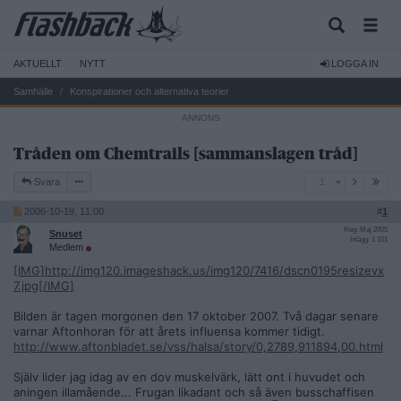
AKTUELLT
NYTT
LOGGA IN
Samhälle
Konspirationer och alternativa teorier
Tråden om Chemtrails [sammanslagen tråd]
1
Svara
1
2006-10-19, 11:00
#
1
Reg: Maj 2005
Snuset
Inlägg: 1 101
Medlem
[IMG]http://img120.imageshack.us/img120/7416/dscn0195resizevx
7.jpg[/IMG]
Bilden är tagen morgonen den 17 oktober 2007. Två dagar senare
varnar Aftonhoran för att årets influensa kommer tidigt.
http://www.aftonbladet.se/vss/halsa/story/0,2789,911894,00.html
Själv lider jag idag av en dov muskelvärk, lätt ont i huvudet och
aningen illamående... Frugan likadant och så även busschaffisen