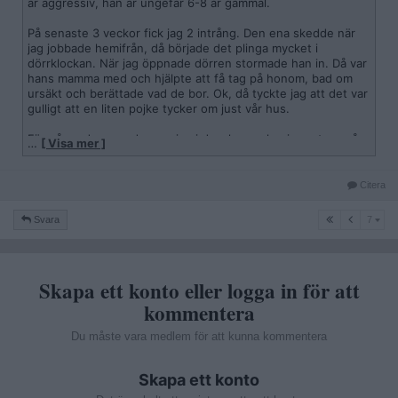
är aggressiv, han är ungefär 6-8 år gammal.
På senaste 3 veckor fick jag 2 intrång. Den ena skedde när
jag jobbade hemifrån, då började det plinga mycket i
dörrklockan. När jag öppnade dörren stormade han in. Då var
hans mamma med och hjälpte att få tag på honom, bad om
ursäkt och berättade vad de bor. Ok, då tyckte jag att det var
gulligt att en liten pojke tycker om just vår hus.
För några dagar sedan var jag i duschen och min partner på
…
[ Visa mer ]
baksidan av vår trägård när det plingade i dörren. När jag gick
ut ur badrummet var han där. All over vårt hus: hoppande i
vår säng, ute på vår balkong. Vi försökte att leda ut honom,
Citera
men då började han skrika, slå sig själv, satt sig på rumpan
och vägrade röra på sig. Efter 10 minuter fick vi ut honom
7
Svara
7
och låste dörren, men då fortsatte han stå utanför och
plinga, plinga, plinga. Mamman kom eventuellt och hämtade
honom, bad om ursäkt. Och det var allt.
Skapa ett konto eller logga in för att
Vad fan gör man? Som sagt är pojken 6-8år, mamman verkar
göra sitt bästa men det stör oss och man känner sig inte
kommentera
längre trygg i sitt eget hem.
Du måste vara medlem för att kunna kommentera
Skapa ett konto