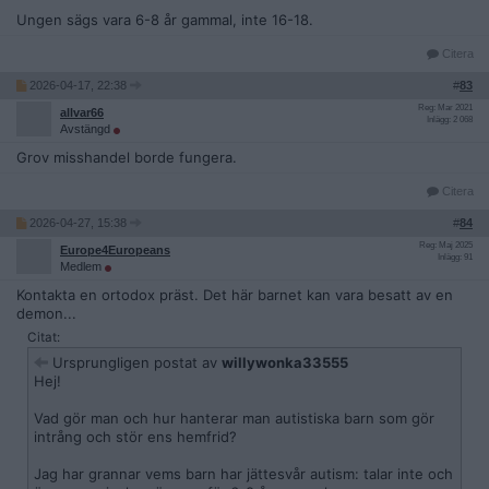
Ungen sägs vara 6-8 år gammal, inte 16-18.
Citera
2026-04-17, 22:38
#
83
Reg: Mar 2021
allvar66
Inlägg: 2 068
Avstängd
Grov misshandel borde fungera.
Citera
2026-04-27, 15:38
#
84
Reg: Maj 2025
Europe4Europeans
Inlägg: 91
Medlem
Kontakta en ortodox präst. Det här barnet kan vara besatt av en
demon...
Citat:
Ursprungligen postat av
willywonka33555
Hej!
Vad gör man och hur hanterar man autistiska barn som gör
intrång och stör ens hemfrid?
Jag har grannar vems barn har jättesvår autism: talar inte och