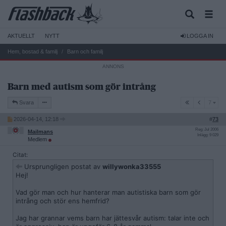
AKTUELLT
NYTT
LOGGA IN
Hem, bostad & familj
Barn och familj
Barn med autism som gör intrång
7
Svara
7
2026-04-14, 12:18
#
73
Reg: Jul 2006
Mailmans
Inlägg: 9 029
Medlem
Citat:
Ursprungligen postat av
willywonka33555
Hej!
Vad gör man och hur hanterar man autistiska barn som gör
intrång och stör ens hemfrid?
Jag har grannar vems barn har jättesvår autism: talar inte och