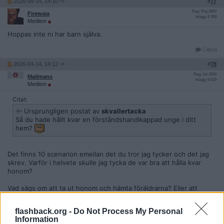
2026-04-14, 14:10
#
77
Reg: Maj 2004
Firewaia
Inlägg: 8 359
Medlem
Hoppas inte ni har barn själva.
Citera
2026-04-14, 14:12
#
78
Reg: Jul 2006
Mailmans
Inlägg: 9 029
Medlem
Citat:
Ursprungligen postat av
skvallertacka
Så du hade hållt kvar en förståndshandikappad unge i ditt
hem?
Det finns 10 scenarion emellan det du tror jag tycker och det jag
skrev. Varför i helvete skulle jag tycka de var bra att hålla kvar
honom?
Vad sägs om att ta ut honom och hämta föräldrarna? Eller att
hämta föräldrarna så får de ta ut honom?
flashback.org -
Do Not Process My Personal
Citera
Information