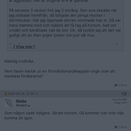
är aggressiv, han är ungefär 6-8 år gammal.
På senaste 3 veckor fick jag 2 intrång. Den ena skedde när
jag jobbade hemifrån, då började det plinga mycket i
dörrklockan. När jag öppnade dörren stormade han in. Då var
hans mamma med och hjälpte att få tag på honom, bad om
ursäkt och berättade vad de bor. Ok, då tyckte jag att det var
gulligt att en liten pojke tycker om just vår hus.
För några dagar sedan var jag i duschen och min partner på
…
[ Visa mer ]
baksidan av vår trägård när det plingade i dörren. När jag gick
ut ur badrummet var han där. All over vårt hus: hoppande i
vår säng, ute på vår balkong. Vi försökte att leda ut honom,
Märklig trolltråd..
men då började han skrika, slå sig själv, satt sig på rumpan
och vägrade röra på sig. Efter 10 minuter fick vi ut honom
Vem fasen kastar ut en förståndshandikappad-unge utan att
och låste dörren, men då fortsatte han stå utanför och
meddela föräldrarna?
plinga, plinga, plinga. Mamman kom eventuellt och hämtade
honom, bad om ursäkt. Och det var allt.
Citera
2026-04-14, 12:30
#
74
Vad fan gör man? Som sagt är pojken 6-8år, mamman verkar
göra sitt bästa men det stör oss och man känner sig inte
Reg: Jun 2008
Blaska
Inlägg: 3 807
längre trygg i sitt eget hem.
Medlem
Som någon sade tidigare. Skräm honom. Då kommer han inte vilja
komma dit igen.
Citera