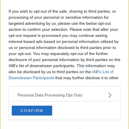
2026-04-16, 00:27
#
79
Reg: Okt 2010
LuluBrooksie
If you wish to opt-out of the sale, sharing to third parties, or
Inlägg: 28 594
Medlem
processing of your personal or sensitive information for
Citat:
targeted advertising by us, please use the below opt-out
Ursprungligen postat av
hitler-gg
section to confirm your selection. Please note that after your
Han kanske älskar att dammsuga och stryka?
opt-out request is processed you may continue seeing
interest-based ads based on personal information utilized by
"NEJ du får absolut inte röra dammsugaren!"
us or personal information disclosed to third parties prior to
your opt-out. You may separately opt-out of the further
Sinnessjukt smart, lite elakt, men ack så smart!!
disclosure of your personal information by third parties on the
IAB’s list of downstream participants. This information may
Citera
also be disclosed by us to third parties on the
IAB’s List of
2026-04-16, 16:31
#
80
Downstream Participants
that may further disclose it to other
Reg: Nov 2010
Vespasianus
third parties.
Inlägg: 4 217
Medlem
Personal Data Processing Opt Outs
Citat:
Ursprungligen postat av
Firewaia
Hoppas inte ni har barn själva.
CONFIRM
Ingen risk att dom har barn. Tro mig ingen av dom har sett en
naken kvinna på riktigt.