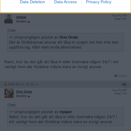
Data Deletion
Data Access
Privacy Policy
Citera
2026-04-17, 14:24
#
81
Reg: Maj 2009
rrpiper
Inlägg: 9 487
Medlem
Citat:
Ursprungligen postat av
Orm Onde
Det är föräldrarnas ansvar att låsa in ungen om han inte kan
uppföra sig. Hårt men enda alternativet.
Naivt, tror du det går att låsa in eller övervaka någon 24/7 i ett
vanligt hem där föräldrar måste klara av övrigt ansvar.
Citera
2026-04-17, 21:12
#
82
Reg: Maj 2005
Orm Onde
Inlägg: 2 915
Medlem
Citat:
Ursprungligen postat av
rrpiper
Naivt, tror du det går att låsa in eller övervaka någon 24/7 i
ett vanligt hem där föräldrar måste klara av övrigt ansvar.