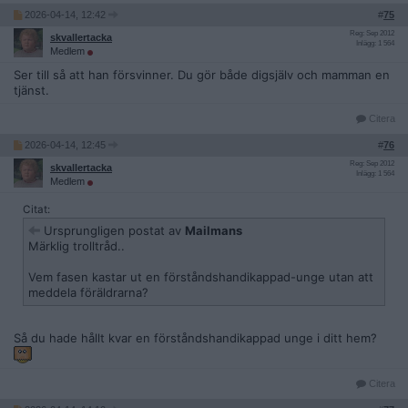
2026-04-14, 12:42
#
75
Reg: Sep 2012
skvallertacka
Inlägg: 1 564
Medlem
Ser till så att han försvinner. Du gör både digsjälv och mamman en
tjänst.
Citera
2026-04-14, 12:45
#
76
Reg: Sep 2012
skvallertacka
Inlägg: 1 564
Medlem
Citat:
Ursprungligen postat av
Mailmans
Märklig trolltråd..
Vem fasen kastar ut en förståndshandikappad-unge utan att
meddela föräldrarna?
Så du hade hållt kvar en förståndshandikappad unge i ditt hem?
Citera