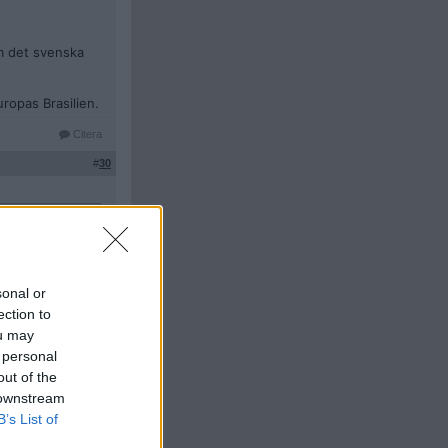
m det svenska
uropas Brasilien.
Citera
#
30
 en person som
sonal or
ection to
ou may
 personal
out of the
 downstream
B’s List of
 rapporter om att
lägg som hyllar