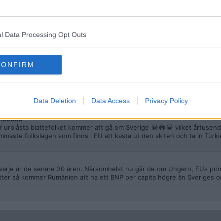
er val-oegentligheter, men det bör givetvis utredas vidare.
l Data Processing Opt Outs
needed
a kontribut till EU är export av fattiglappar.
CONFIRM
 vinner regelmässigt alla europeiska matematik-tävlingar) och förstås n
en ganska bra egenskap i dessa tider när EUs tidigare främsta gasleveran
Data Deletion
Data Access
Privacy Policy
needed
r urblåsta blattefolket kommer att gå om Sverige 😂😂😂 vilket årtusend
aste folkslagen som finns i EU att kasta ut den skiten och ta in Turkiet
varje år de senare 30 åren. Närsomhelst nu går de om Ungern, EUs prim
tsätter så kommer Rumänien att ha ett BNP per capita högre än Sveriges 