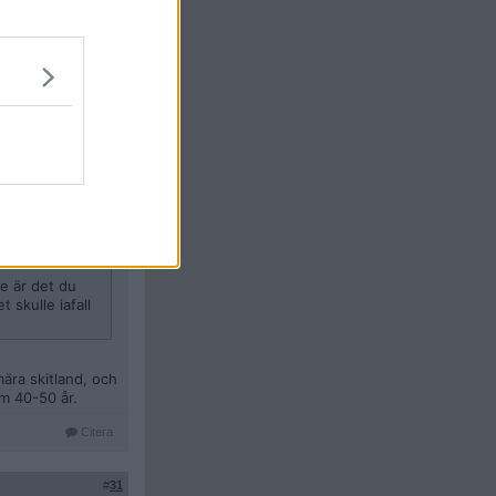
aturgas, Rumänien
tör har fått
e är det du
 skulle iafall
ära skitland, och
om 40-50 år.
Citera
#
31