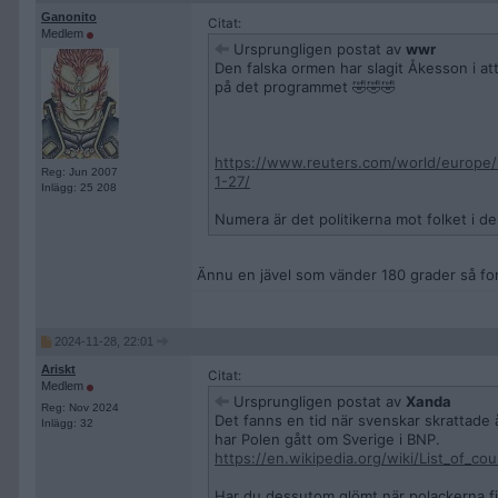
Ganonito
Citat:
Medlem
Ursprungligen postat av
wwr
Den falska ormen har slagit Åkesson i at
på det programmet 🤣🤣🤣
https://www.reuters.com/world/europe/
Reg: Jun 2007
1-27/
Inlägg: 25 208
Numera är det politikerna mot folket i de 
Ännu en jävel som vänder 180 grader så fo
2024-11-28, 22:01
Ariskt
Citat:
Medlem
Ursprungligen postat av
Xanda
Reg: Nov 2024
Det fanns en tid när svenskar skrattade 
Inlägg: 32
har Polen gått om Sverige i BNP.
https://en.wikipedia.org/wiki/List_of_co
Har du dessutom glömt när polackerna fi