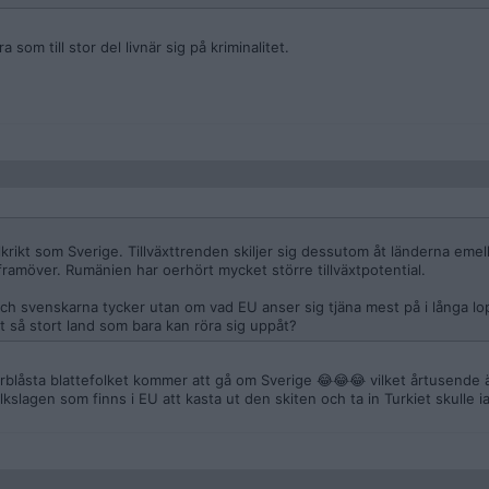
som till stor del livnär sig på kriminalitet.
krikt som Sverige. Tillväxttrenden skiljer sig dessutom åt länderna emel
framöver. Rumänien har oerhört mycket större tillväxtpotential.
ch svenskarna tycker utan om vad EU anser sig tjäna mest på i långa lop
t så stort land som bara kan röra sig uppåt?
rblåsta blattefolket kommer att gå om Sverige 😂😂😂 vilket årtusende ä
lagen som finns i EU att kasta ut den skiten och ta in Turkiet skulle ia