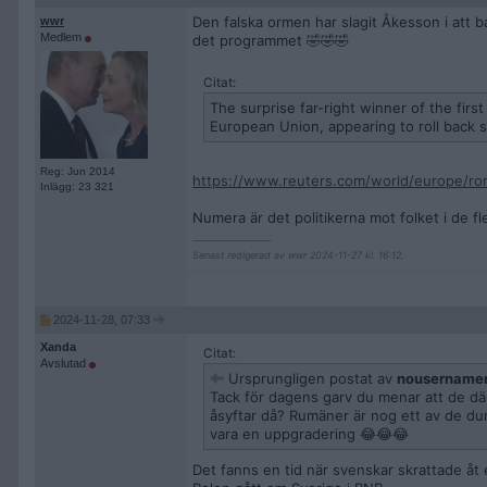
Den falska ormen har slagit Åkesson i att b
wwr
Medlem
det programmet 🤣🤣🤣
Citat:
The surprise far-right winner of the fir
European Union, appearing to roll back s
Reg: Jun 2014
https://www.reuters.com/world/europe/rom
Inlägg: 23 321
Numera är det politikerna mot folket i de fl
__________________
Senast redigerad av wwr 2024-11-27 kl. 16:12.
2024-11-28, 07:33
Xanda
Citat:
Avslutad
Ursprungligen postat av
nousername
Tack för dagens garv du menar att de dä
åsyftar då? Rumäner är nog ett av de dumm
vara en uppgradering 😂😂😂
Det fanns en tid när svenskar skrattade åt 