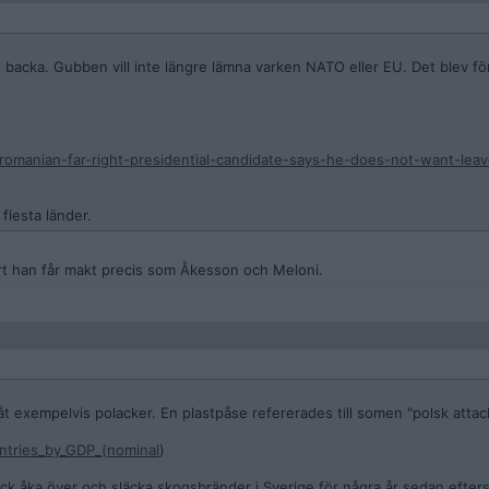
t backa. Gubben vill inte längre lämna varken NATO eller EU. Det blev f
romanian-far-right-presidential-candidate-says-he-does-not-want-lea
flesta länder.
rt han får makt precis som Åkesson och Meloni.
åt exempelvis polacker. En plastpåse refererades till somen "polsk attac
untries_by_GDP_(nominal
)
ck åka över och släcka skogsbränder i Sverige för några år sedan efter