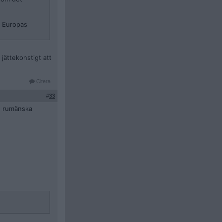
li Europas
jättekonstigt att
Citera
#
33
en rumänska