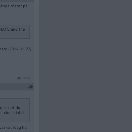
många röster på
e NATO and the
nato-2024-11-27/
Citera
#
29
e är det du
 skulle iafall
väska". Idag har