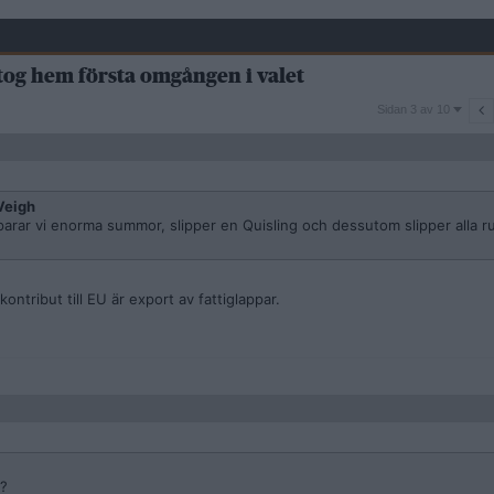
tog hem första omgången i valet
Sidan
Sidan 3 av 10
3
av
10
Veigh
arar vi enorma summor, slipper en Quisling och dessutom slipper alla 
kontribut till EU är export av fattiglappar.
k?