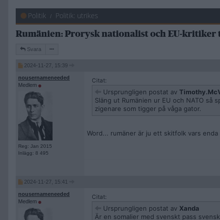
Politik
Politik: utrikes
Rumänien: Prorysk nationalist och EU-kritiker 
Svara
2024-11-27, 15:39
nousernameneeded
Citat:
Medlem
Ursprungligen postat av
Timothy.Mc
Släng ut Rumänien ur EU och NATO så sp
zigenare som tigger på våga gator.
Word... rumäner är ju ett skitfolk vars enda 
Reg: Jan 2015
Inlägg: 8 495
2024-11-27, 15:41
nousernameneeded
Citat:
Medlem
Ursprungligen postat av
Xanda
Är en somalier med svenskt pass svens