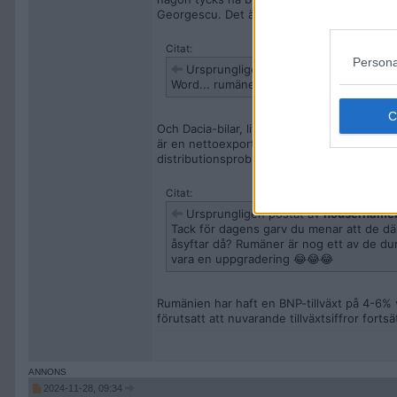
Georgescu. Det är ju inte valfusk per se, m
Citat:
Persona
Ursprungligen postat av
nousername
Word... rumäner är ju ett skitfolk vars end
Och Dacia-bilar, lite matematiker (rumäner
är en nettoexportör av naturgas, vilket är 
distributionsproblem.
Citat:
Ursprungligen postat av
nousername
Tack för dagens garv du menar att de dä
åsyftar då? Rumäner är nog ett av de dumm
vara en uppgradering 😂😂😂
Rumänien har haft en BNP-tillväxt på 4-6% 
förutsatt att nuvarande tillväxtsiffror for
2024-11-28, 09:34