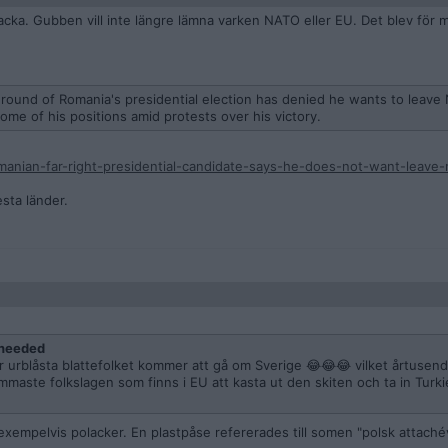
acka. Gubben vill inte längre lämna varken NATO eller EU. Det blev för 
st round of Romania's presidential election has denied he wants to leav
ome of his positions amid protests over his victory.
anian-far-right-presidential-candidate-says-he-does-not-want-leave-
esta länder.
needed
r urblåsta blattefolket kommer att gå om Sverige 😂😂😂 vilket årtusend
aste folkslagen som finns i EU att kasta ut den skiten och ta in Turkiet
exempelvis polacker. En plastpåse refererades till somen "polsk attaché