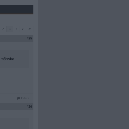
2
3
4
#
25
rumänska
Citera
#
26