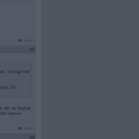
Citera
#
27
lan. Sverige har
pet. Ett
r det du åsyftar
fall vara en
Citera
#
28