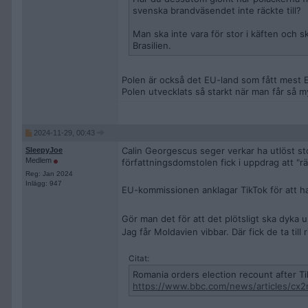
svenska brandväsendet inte räckte till?
Man ska inte vara för stor i käften och sk
Brasilien.
Polen är också det EU-land som fått mest EU
Polen utvecklats så starkt när man får så 
2024-11-29, 00:43
Calin Georgescus seger verkar ha utlöst st
SleepyJoe
Medlem
författningsdomstolen fick i uppdrag att "rätt
Reg: Jan 2024
Inlägg: 947
EU-kommissionen anklagar TikTok för att ha
Gör man det för att det plötsligt ska dyka
Jag får Moldavien vibbar. Där fick de ta till 
Citat:
Romania orders election recount after Ti
https://www.bbc.com/news/articles/cx2