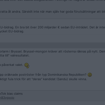
ratta åt andra. Särskilt inte när man själv har goda förutsättningar att b
-bidrag. En bra bit över 200 miljarder € sedan EU-inträdet. Det är inte 
mycket EU-bidrag.
orlarm i Bryssel. Bryssel-mongon kräver att rösterna räknas på nytt. D
a till" valresultatet.
 påverkat valet.
 upp oräknade poströster från typ Dominikanska Republiken?
riktigt fula trick för att "deras" kandidat (Sandu) skulle vinna.
kTok bias claims
n83vgxxjo