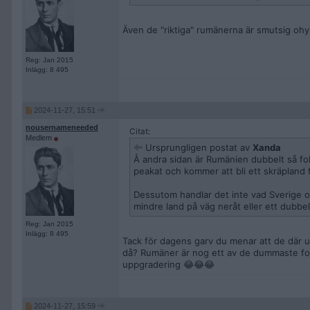
Även de "riktiga" rumänerna är smutsig ohyra 
Reg: Jan 2015
Inlägg: 8 495
2024-11-27, 15:51
nousernameneeded
Citat:
Medlem
Ursprungligen postat av
Xanda
Å andra sidan är Rumänien dubbelt så fol
peakat och kommer att bli ett skräpland 
Dessutom handlar det inte vad Sverige o
mindre land på väg neråt eller ett dubbel
Reg: Jan 2015
Inlägg: 8 495
Tack för dagens garv du menar att de där u
då? Rumäner är nog ett av de dummaste folks
uppgradering 😂😂😂
2024-11-27, 15:59