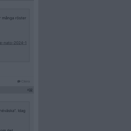
ör många röster
ve-nato-2024-1
Citera
#
32
héväska". Idag
som det