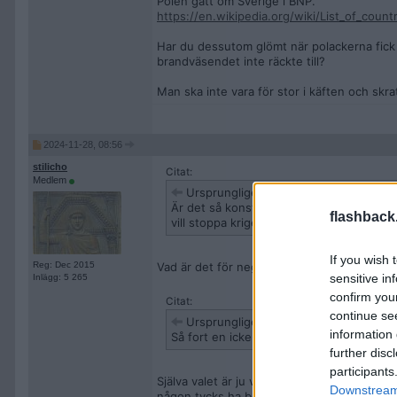
Polen gått om Sverige i BNP.
https://en.wikipedia.org/wiki/List_of_coun
Har du dessutom glömt när polackerna fick
brandväsendet inte räckte till?
Man ska inte vara för stor i käften och skrat
2024-11-28, 08:56
stilicho
Citat:
Medlem
Ursprungligen postat av
HipToBeSqu
Är det så konstigt? De angränsar till Ukr
flashback
vill stoppa kriget.
If you wish 
Reg: Dec 2015
Vad är det för negativa effekter Rumänien få
sensitive in
Inlägg: 5 265
confirm you
Citat:
continue se
Ursprungligen postat av
Ganonito
information 
Så fort en icke-globalist vinner så börjar 
further disc
participants
Själva valet är ju välövervakat så det är 
Downstream 
någon tycks ha bedrivit en stor kampanj på f