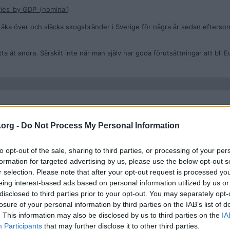
tries_by_GDP_(nominal
)
 åka över och släcka skogsbränder i Sverige för några år sedan efterso
ta åt andra. Särskilt inte när man själv har goda förutsättningar att bli E
are
aina och fått ta del av negativa effekter av kriget så folket röstar fram
.org -
Do Not Process My Personal Information
to opt-out of the sale, sharing to third parties, or processing of your per
tt av kriget i Ukraina?
formation for targeted advertising by us, please use the below opt-out s
r selection. Please note that after your opt-out request is processed y
eing interest-based ads based on personal information utilized by us or
disclosed to third parties prior to your opt-out. You may separately opt-
ni i vänstern jiddra om valfusk.
losure of your personal information by third parties on the IAB’s list of
. This information may also be disclosed by us to third parties on the
IA
knappast någon som mixtrat med det. Däremot är rumänsk media fylld med
Participants
that may further disclose it to other third parties.
ramförallt Tiktok där löst folk har fått pengar för att sprida och dela in