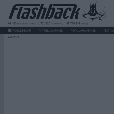
69 453
1 711 420
88 760 232
besökare
online
medlemmar
inlägg
AVDELNINGAR
AKTUELLA ÄMNEN
POPULÄRA ÄMNEN
NYA Ä