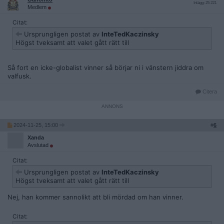
Inlägg: 25 221
Medlem
Citat:
Ursprungligen postat av
InteTedKaczinsky
Högst tveksamt att valet gått rätt till
Så fort en icke-globalist vinner så börjar ni i vänstern jiddra om
valfusk.
Citera
2024-11-25, 15:00
#
6
Xanda
Avslutad
Citat:
Ursprungligen postat av
InteTedKaczinsky
Högst tveksamt att valet gått rätt till
Nej, han kommer sannolikt att bli mördad om han vinner.
Citat: