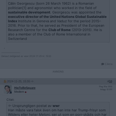
Călin Georgescu (born 26 March 1962) is a Romanian
politician[1] and agronomist who worked in the field of
sustainable development
. Georgescu was appointed the
executive director of the United Nations Global Sustainable
Index
Institute in Geneva and Vaduz for the period 2015–
2016. Prior to that, he served as President of the European
Research Centre for the
Club of Rome
(2013–2015). He is
also a member of the Club of Rome International in
Switzerland
.
__________________
Senast redigerad av wwr 2024-11-25 kl. 15:52.
Citera
2024-11-25, 15:55
#
10
Reg: Mar 2015
HipToBeSquare
Inlägg: 10 202
Medlem
Citat:
Ursprungligen postat av
wwr
Han måste vara falsk även om han inte har Trump-frisyr som
Wilders eller heter Meloni, ser ut som en porr-skådis och har