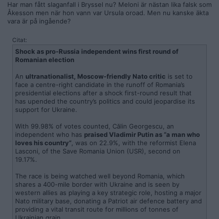
Har man fått slaganfall i Bryssel nu? Meloni är nästan lika falsk som
Åkesson men när hon vann var Ursula oroad. Men nu kanske äkta
vara är på ingående?
Citat:
Shock as pro-Russia independent wins first round of
Romanian election
An
ultranationalist, Moscow-friendly Nato critic
is set to
face a centre-right candidate in the runoff of Romania’s
presidential elections after a shock first-round result that
has upended the country’s politics and could jeopardise its
support for Ukraine.
With 99.98% of votes counted, Călin Georgescu, an
independent who has
praised Vladimir Putin as “a man who
loves his country”
, was on 22.9%, with the reformist Elena
Lasconi, of the Save Romania Union (USR), second on
19.17%.
The race is being watched well beyond Romania, which
shares a 400-mile border with Ukraine and is seen by
western allies as playing a key strategic role, hosting a major
Nato military base, donating a Patriot air defence battery and
providing a vital transit route for millions of tonnes of
Ukrainian grain.