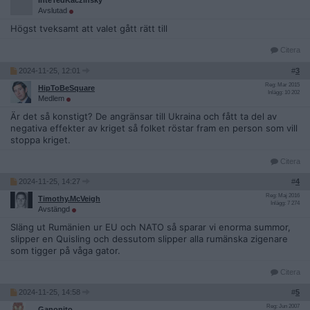
InteTedKaczinsky
Avslutad
Högst tveksamt att valet gått rätt till
Citera
2024-11-25, 12:01
#
3
Reg: Mar 2015
HipToBeSquare
Inlägg: 10 202
Medlem
Är det så konstigt? De angränsar till Ukraina och fått ta del av
negativa effekter av kriget så folket röstar fram en person som vill
stoppa kriget.
Citera
2024-11-25, 14:27
#
4
Reg: Maj 2016
Timothy.McVeigh
Inlägg: 7 274
Avstängd
Släng ut Rumänien ur EU och NATO så sparar vi enorma summor,
slipper en Quisling och dessutom slipper alla rumänska zigenare
som tigger på våga gator.
Citera
2024-11-25, 14:58
#
5
Reg: Jun 2007
Ganonito