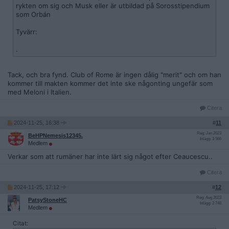
rykten om sig och Musk eller är utbildad på Sorosstipendium
som Orbán
Tyvärr:
.
Tack, och bra fynd. Club of Rome är ingen dålig "merit" och om han
kommer till makten kommer det inte ske någonting ungefär som
med Meloni i Italien.
Citera
2024-11-25, 16:38
#
11
Reg: Jan 2023
BeHPNemesis12345.
Inlägg: 3 566
Medlem
Verkar som att rumäner har inte lärt sig något efter Ceaucescu..
Citera
2024-11-25, 17:12
#
12
Reg: Aug 2023
PatsyStoneHC
Inlägg: 2 748
Medlem
Citat: