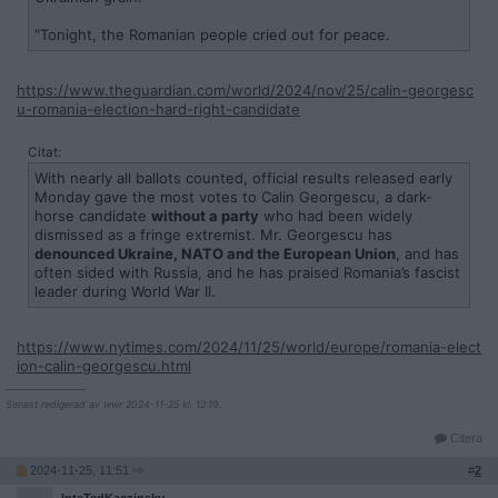
“Tonight, the Romanian people cried out for peace.
https://www.theguardian.com/world/2024/nov/25/calin-georgesc
u-romania-election-hard-right-candidate
Citat:
With nearly all ballots counted, official results released early
Monday gave the most votes to Calin Georgescu, a dark-
horse candidate
without a party
who had been widely
dismissed as a fringe extremist. Mr. Georgescu has
denounced Ukraine, NATO and the European Union
, and has
often sided with Russia, and he has praised Romania’s fascist
leader during World War II.
https://www.nytimes.com/2024/11/25/world/europe/romania-elect
ion-calin-georgescu.html
__________________
Senast redigerad av wwr 2024-11-25 kl. 12:19.
Citera
2024-11-25, 11:51
#
2