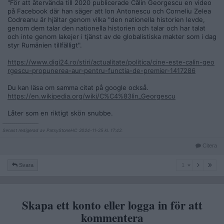
"För att återvända till 2020 publicerade Călin Georgescu en video
på Facebook där han säger att Ion Antonescu och Corneliu Zelea
Codreanu är hjältar genom vilka "den nationella historien levde,
genom dem talar den nationella historien och talar och har talat
och inte genom lakejer i tjänst av de globalistiska makter som i dag
styr Rumänien tillfälligt".
https://www.digi24.ro/stiri/actualitate/politica/cine-este-calin-geo
rgescu-propunerea-aur-pentru-functia-de-premier-1417286
Du kan läsa om samma citat på google också.
https://en.wikipedia.org/wiki/C%C4%83lin_Georgescu
Låter som en riktigt skön snubbe.
__________________
Senast redigerad av PatsyStoneHC 2024-11-25 kl. 17:42.
Citera
1
Svara
1
Skapa ett konto eller logga in för att
kommentera