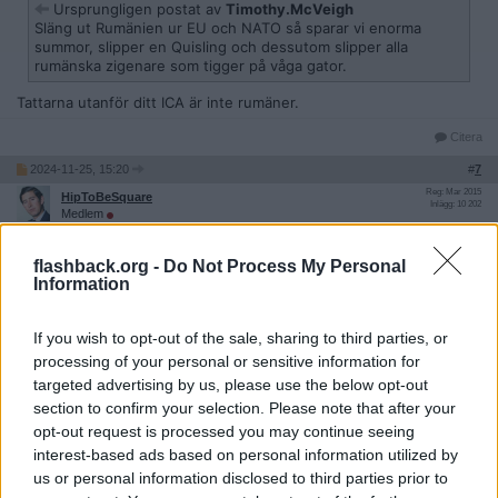
Ursprungligen postat av
Timothy.McVeigh
Släng ut Rumänien ur EU och NATO så sparar vi enorma
summor, slipper en Quisling och dessutom slipper alla
rumänska zigenare som tigger på våga gator.
Tattarna utanför ditt ICA är inte rumäner.
Citera
2024-11-25, 15:20
#
7
Reg: Mar 2015
HipToBeSquare
Inlägg: 10 202
Medlem
Citat:
flashback.org -
Do Not Process My Personal
Ursprungligen postat av
Xanda
Information
Tattarna utanför ditt ICA är inte rumäner.
If you wish to opt-out of the sale, sharing to third parties, or
Vad är de då? Många av zignenarna som tigger har rumänskt pass
processing of your personal or sensitive information for
och är anledningen till att de kan komma hit över huvud taget.
targeted advertising by us, please use the below opt-out
Citera
section to confirm your selection. Please note that after your
opt-out request is processed you may continue seeing
2024-11-25, 15:26
#
8
interest-based ads based on personal information utilized by
Xanda
us or personal information disclosed to third parties prior to
Avslutad