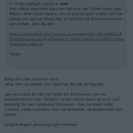
Ursprungligen postat av
wwr
Han måste vara falsk även om han inte har Trump-frisyr som
Wilders eller heter Meloni, ser ut som en porr-skådis och har
rykten om sig och Musk eller är utbildad på Sorosstipendium
som Orbán, eller Baudet
https://encrypted-tbn0.gstatic.com/images?q=tbn:ANd9GcR
DIUK3EmLo4esauj4hvjSNHa8o5-YbRwYNw8vLoUu5MZt43GH
Q6eURwLa4&s=10
Tyvärr:
.
Kring ditt citat som inte syns...
Jaha, han har jobbat som diplomat. Bra då vet jag det.
Jag vet också att han har hyllat Ion Antonescu som var
premiärminister och "diktator" under större delen av ww2 och
ansvarig för den rumänska förintelsen. Han har även hyllat
Corneliu Zelea Codreanu som var antisemit, ultranationalist och
fascist.
Original draget genom google translate: