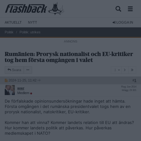
AKTUELLT
NYTT
LOGGA IN
Politik
Politik: utrikes
Rumänien: Prorysk nationalist och EU-kritiker
tog hem första omgången i valet
1
Svara
1
2024-11-25, 11:42
#
1
Reg: Jun 2014
wwr
Inlägg: 23 321
Medlem
De förfalskade opinionsundersökningar hade inget att hämta.
Första omgången i det rumänska presidentvalet togs hem av en
prorysk nationalist, natokritiker, EU-kritiker.
Kommer han att vinna? Kommer landets relation till EU att ändras?
Hur kommer landets politik att påverkas. Hur påverkas
medlemskapet i NATO?