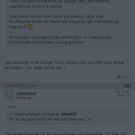
Finns så klart fortfarande på google men det kommer
uppdateras inom 2-8 veckor.
Upptäckte att om man söker på grannar så är man
fortfarande listan där bland alla trapphus går inte klicka på
mig dock
Ni som blev borttagna från mrkoll finns ni i trapphuset
fortfarande om ni söker på era grannar?
Jag skickade in till Google förra veckan,nån som fått sina länkar
borttagna .Hur långt tid tar det ?
Citera
2024-09-17, 01:46
#
506
Reg: Sep 2021
Lifegoeson1
Inlägg: 1 397
Medlem
Citat:
Ursprungligen postat av
Abm123
Nu är jag borta från Mr koll,tog som sagt 3 v.
Väntar fortfarande på att bli borttagen så irriterande.. trodde jag