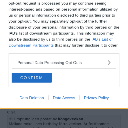
opt-out request is processed you may continue seeing
Citera
interest-based ads based on personal information utilized by
2024-09-17, 11:46
#
512
us or personal information disclosed to third parties prior to
Reg: Jan 2022
Toppsifroppsi
your opt-out. You may separately opt-out of the further
Inlägg: 46
Medlem
disclosure of your personal information by third parties on the
Jag fick ett intressant svar när jag frågade lexbase när jag frågade
IAB’s list of downstream participants. This information may
om vad för uppgifter dom hade om mej:
also be disclosed by us to third parties on the
IAB’s List of
Hej,
Downstream Participants
that may further disclose it to other
För att ta del av handlingar på Lexbase loggar man in och söker
third parties.
sedan efter den person/företag. Informationen presenteras sedan
direkt på skärmen.
Personal Data Processing Opt Outs
Med vänliga hälsningar
Lexbase Support
CONFIRM
Citera
2024-09-17, 11:47
#
513
Data Deletion
Data Access
Privacy Policy
Reg: Sep 2021
Lifegoeson1
Inlägg: 1 397
Medlem
Citat:
Ursprungligen postat av
Kongoveckan
Mailade mrkoll och birthday förra veckan. Är fortfarande