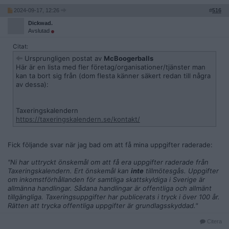
2024-09-17, 12:26
#
516
Dickwad.
Avslutad
Citat:
Ursprungligen postat av
McBoogerballs
Här är en lista med fler företag/organisationer/tjänster man
kan ta bort sig från (dom flesta känner säkert redan till några
av dessa):
Taxeringskalendern
https://taxeringskalendern.se/kontakt/
Fick följande svar när jag bad om att få mina uppgifter raderade:
"Ni har uttryckt önskemål om att få era uppgifter raderade från
Taxeringskalendern. Ert önskemål kan
inte
tillmötesgås. Uppgifter
om inkomstförhållanden för samtliga skattskyldiga i Sverige är
allmänna handlingar. Sådana handlingar är offentliga och allmänt
tillgängliga. Taxeringsuppgifter har publicerats i tryck i över 100 år.
Rätten att trycka offentliga uppgifter är grundlagsskyddad."
Citera