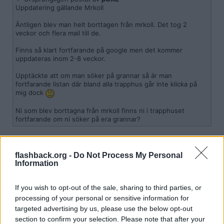
Uppdatering gällande Mrkoll
Äntligen blev man helt borttagen från mrkoll. Det tog 2
veckor och flera mail till de.
Finns så klart fortfarande på google men det kommer
uppdateras inom 2-8 veckor.
Upptäckte att om man söker på grannar så är man
fortfarande listan där bland alla trapphus går inte klicka på
mig dock
Ni som blev borttagna från mrkoll finns ni i trapphuset
fortfarande om ni söker på era grannar?
Blev borttagen från Birthday äntligen men inte mrkoll och
upplysningen varför ska det ta så förbaskat lång tid
flashback.org -
Do Not Process My Personal
Information
Citera
2024-09-17, 11:45
#
511
If you wish to opt-out of the sale, sharing to third parties, or
Reg: Sep 2021
Lifegoeson1
processing of your personal or sensitive information for
Inlägg: 1 397
Medlem
targeted advertising by us, please use the below opt-out
Har ni blivit borttagna från upplysning?
section to confirm your selection. Please note that after your