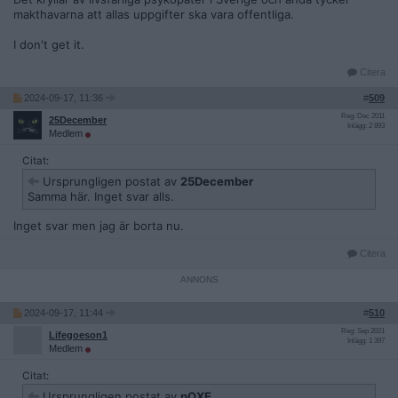
makthavarna att allas uppgifter ska vara offentliga.
I don't get it.
Citera
2024-09-17, 11:36
#
509
Reg: Dec 2011
25December
Inlägg: 2 893
Medlem
Citat:
Ursprungligen postat av
25December
Samma här. Inget svar alls.
Inget svar men jag är borta nu.
Citera
2024-09-17, 11:44
#
510
Reg: Sep 2021
Lifegoeson1
Inlägg: 1 397
Medlem
Citat:
Ursprungligen postat av
pOXE