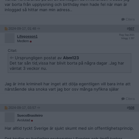
var borta från upplysning och birthday men hade fel när man är
inloggad så hittar man min adress..
Citera
2024-09-17, 01:48
#
507
Reg: Sep 2021
Lifegoeson1
Inlägg: 1 397
Medlem
Citat:
Ursprungligen postat av
Abm123
Det tar sån tid,vissa har blivit borta på några dagar .Jag har
väntat 3 veckor nu.
Jag är inte kriminell har inget att dölja egentligen vill bara inte att
närstående ska snoka vart jag bor osv många nyfikna själar
Citera
2024-09-17, 03:57
#
508
SuecoBrasileiro
Avslutad
Har alltid tyckt Sverige är sjukt skumt med sin offentlighetsprincip.
Det kryllar av livsfarliga psykopater i Sverige och ändå tycker