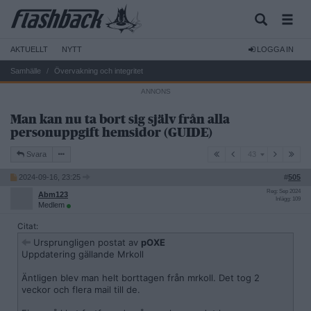
AKTUELLT
NYTT
LOGGA IN
Samhälle
Övervakning och integritet
Man kan nu ta bort sig själv från alla
personuppgift hemsidor (GUIDE)
43
Svara
43
2024-09-16, 23:25
#
505
Reg: Sep 2024
Abm123
Inlägg: 109
Medlem
Citat:
Ursprungligen postat av
pOXE
Uppdatering gällande Mrkoll
Äntligen blev man helt borttagen från mrkoll. Det tog 2
veckor och flera mail till de.