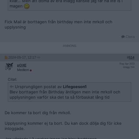
kvar… Men att döma av era inlägg kanske jag får ha lite is i
magen
Fick Mail är borttagen från birthday men inte mrkoll och
upplysning
Citera
2024-09-17, 12:17
#
514
Reg: Apr 2023
pOXE
Inlägg: 518
Medlem
Citat:
Ursprungligen postat av
Lifegoeson1
Blev borttagen från Birthday äntligen men inte mrkoll och
upplysningen varför ska det ta så förbaskat lång tid
De kommer ta bort dig från mrkoll.
Upplysning kommer ej ta bort. Du kan dock dölja dig för icke
inloggade.