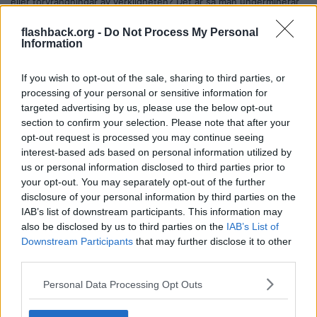
eller förvrängningar av verkligheten? Det är så man underminerar
demokratin. Genom att hitta på saker och påstå att det är sant.
Skapa en ensidig bild och så hat och splittring mellan människor.
flashback.org -
Do Not Process My Personal
Information
Citera
2024-05-22, 01:37
#
116
If you wish to opt-out of the sale, sharing to third parties, or
Reg: Apr 2024
Paleoketovor
processing of your personal or sensitive information for
Inlägg: 594
Medlem
targeted advertising by us, please use the below opt-out
Citat:
section to confirm your selection. Please note that after your
Ursprungligen postat av
EnCarte
opt-out request is processed you may continue seeing
Sverige blev rika på industrialiseringen inte kolonisering,
interest-based ads based on personal information utilized by
slaveri eller exploatering.
us or personal information disclosed to third parties prior to
your opt-out. You may separately opt-out of the further
Ja, vi red på vågen. Men det var alltså inte demokratin som gjorde
disclosure of your personal information by third parties on the
oss rika.
IAB’s list of downstream participants. This information may
also be disclosed by us to third parties on the
IAB’s List of
Citera
Downstream Participants
that may further disclose it to other
2024-05-22, 06:45
#
117
third parties.
Reg: Apr 2017
Worldwatcher
Inlägg: 3 675
Medlem
Personal Data Processing Opt Outs
Citat:
Ursprungligen postat av
EnCarte