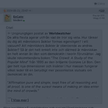
Citera
2024-05-21, 23:47
#
110
Reg: Apr 2022
EnCarte
Inlägg: 15 458
Medlem
Citat:
Ursprungligen postat av
Worldwatcher
De allra flesta agerar utifrån vad de
tror
sig veta. Hur tänker
du dig att människors åsikter formas egentligen? I ett
vacuum? Att människors åsikter är oberoende av andras
åsikter? Så är det helt enkelt inte och därmed är människan
en helt annan än den som demokratin i teorin förutsätter. Jag
skulle rekommendera boken ”
The Crowd: A Study of the
Popular Mind
” från 1895 av den briljante Gustave Le Bon. Den
ger helt nya dimensioner och insikter i hur massan fungerar
vilket leder till en betydligt mer pessimistisk slutsats om
demokrati än din.
”
Affirmation pure and simple, kept free of all reasoning and
all proof, is one of the surest means of making an idea enter
the mind of crowds.”
”The masses have never thirsted after truth. They turn aside
…
[ Visa mer ]
from evidence that is not to their taste, preferring to deify
error, if error seduce them. Whoever can supply them with