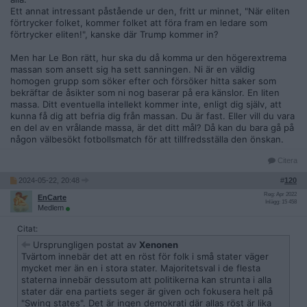
Ett annat intressant påstående ur den, fritt ur minnet, "När eliten
förtrycker folket, kommer folket att föra fram en ledare som
förtrycker eliten!", kanske där Trump kommer in?
Men har Le Bon rätt, hur ska du då komma ur den högerextrema
massan som ansett sig ha sett sanningen. Ni är en väldig
homogen grupp som söker efter och försöker hitta saker som
bekräftar de åsikter som ni nog baserar på era känslor. En liten
massa. Ditt eventuella intellekt kommer inte, enligt dig själv, att
kunna få dig att befria dig från massan. Du är fast. Eller vill du vara
en del av en vrålande massa, är det ditt mål? Då kan du bara gå på
någon välbesökt fotbollsmatch för att tillfredsställa den önskan.
Citera
2024-05-22, 20:48
#
120
Reg: Apr 2022
EnCarte
Inlägg: 15 458
Medlem
Citat:
Ursprungligen postat av
Xenonen
Tvärtom innebär det att en röst för folk i små stater väger
mycket mer än en i stora stater. Majoritetsval i de flesta
staterna innebär dessutom att politikerna kan strunta i alla
stater där ena partiets seger är given och fokusera helt på
"Swing states". Det är ingen demokrati där allas röst är lika