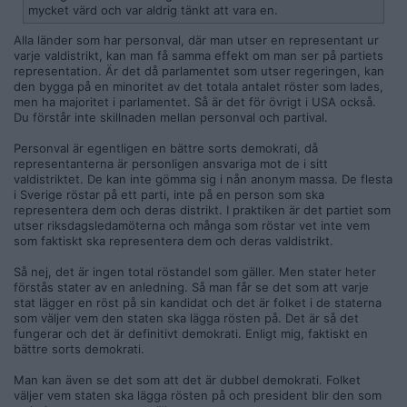
mycket värd och var aldrig tänkt att vara en.
Alla länder som har personval, där man utser en representant ur
varje valdistrikt, kan man få samma effekt om man ser på partiets
representation. Är det då parlamentet som utser regeringen, kan
den bygga på en minoritet av det totala antalet röster som lades,
men ha majoritet i parlamentet. Så är det för övrigt i USA också.
Du förstår inte skillnaden mellan personval och partival.
Personval är egentligen en bättre sorts demokrati, då
representanterna är personligen ansvariga mot de i sitt
valdistriktet. De kan inte gömma sig i nån anonym massa. De flesta
i Sverige röstar på ett parti, inte på en person som ska
representera dem och deras distrikt. I praktiken är det partiet som
utser riksdagsledamöterna och många som röstar vet inte vem
som faktiskt ska representera dem och deras valdistrikt.
Så nej, det är ingen total röstandel som gäller. Men stater heter
förstås stater av en anledning. Så man får se det som att varje
stat lägger en röst på sin kandidat och det är folket i de staterna
som väljer vem den staten ska lägga rösten på. Det är så det
fungerar och det är definitivt demokrati. Enligt mig, faktiskt en
bättre sorts demokrati.
Man kan även se det som att det är dubbel demokrati. Folket
väljer vem staten ska lägga rösten på och president blir den som