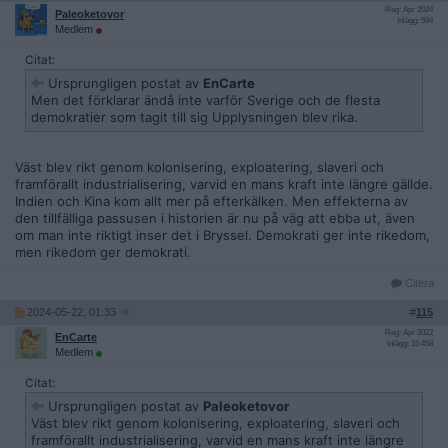
Reg: Apr 2024
Paleoketovor
Inlägg: 594
Medlem
Citat:
Ursprungligen postat av
EnCarte
Men det förklarar ändå inte varför Sverige och de flesta
demokratier som tagit till sig Upplysningen blev rika.
Väst blev rikt genom kolonisering, exploatering, slaveri och
framförallt industrialisering, varvid en mans kraft inte längre gällde.
Indien och Kina kom allt mer på efterkälken. Men effekterna av
den tillfälliga passusen i historien är nu på väg att ebba ut, även
om man inte riktigt inser det i Bryssel. Demokrati ger inte rikedom,
men rikedom ger demokrati.
Citera
2024-05-22, 01:33
#
115
Reg: Apr 2022
EnCarte
Inlägg: 15 458
Medlem
Citat:
Ursprungligen postat av
Paleoketovor
Väst blev rikt genom kolonisering, exploatering, slaveri och
framförallt industrialisering, varvid en mans kraft inte längre