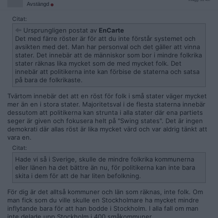
Avstängd
Citat:
Ursprungligen postat av
EnCarte
Det med färre röster är för att du inte förstår systemet och
avsikten med det. Man har personval och det gäller att vinna
stater. Det innebär att de människor som bor i mindre folkrika
stater räknas lika mycket som de med mycket folk. Det
innebär att politikerna inte kan förbise de staterna och satsa
på bara de folkrikaste.
Tvärtom innebär det att en röst för folk i små stater väger mycket
mer än en i stora stater. Majoritetsval i de flesta staterna innebär
dessutom att politikerna kan strunta i alla stater där ena partiets
seger är given och fokusera helt på "Swing states". Det är ingen
demokrati där allas röst är lika mycket värd och var aldrig tänkt att
vara en.
Citat:
Hade vi så i Sverige, skulle de mindre folkrika kommunerna
eller länen ha det bättre än nu, för politikerna kan inte bara
skita i dem för att de har liten befolkning.
För dig är det alltså kommuner och län som räknas, inte folk. Om
man fick som du ville skulle en Stockholmare ha mycket mindre
inflytande bara för att han bodde i Stockholm. I alla fall om man
inte delade upp Stockholm i 400 småkommuner.