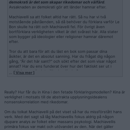
demokrati är det som skapar rikedomar och välfärd
.
Avsaknaden av demokrati gör att länder hamnar efter.
Machiavelli sa att folket alltid har rätt. Så nu har vi två
motstående påståenden, så då behöver du förklara varför Le
Bon skulle ha rätt och Machiavelli fel. För övrigt även
bortförklara verkligheten vilket är det svårast här. Alla stater
som bygger på ideologier eller religioner hamnar däremot
efter.
Tror du att bara för att du läst en bok som passar dina
åsikter, är det en absolut sanning. Har du frågat dig någon
gång, "Är det här sant?" och sökt efter det som visar något
annat? Har du ens funderat över hur det faktiskt ser ut i
verkligheten när det gäller bra länder?
…
[ Visa mer ]
Really? Hur får du in Kina i den fetade förklaringsmodellen? Kina är
verklighet i motsats till de abstrakta upplysningsidealens
nonsenskorrelation med rikedomar.
Om du tolkat Machiavelli på det viset så har du missförstått hans
verk. Med det sagt så låg Machiavellis fokus aldrig på någon
djupare analys av folket eller massans psykologi. Machiavellis
primära fokus var makt och utövandet av den. När det gäller