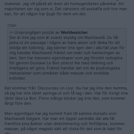
stammar. Jag vill påstå att även att homogeniteten påverkar. Att
majoriteten ser sig som vi, Det vänstern vill avskaffa och tror man
kan, för att någon har ljugit för dem om det.
Citat:
Ursprungligen postat av
Worldwatcher
Det är inte jag som är svaret skyldig om Machiavelli. Du får
peka ut en passage i någon av hans alster och länka för att
stödja din tolkning. Jag känner inte igen den i alla fall utan för
mig handlar Machiavelli främst om makt och hanteringen av
den. Sen har massans egenskaper som jag försökt redogöra
för genom Gustave Le Bon ytterst lite med bildning och
intelligens att göra. Främst handlar det om de psykologiska
mekanismer som utmärker både massan och enskilda
individer.
Det kommer från 'Discourses on Livy'. Nu har jag inte den hemma,
så jag har inte tänkt springa ut och få tag i den. Har för övrigt inte
tänkt läsa Le Bon. Finns många böcker jag inte läst, som kommer
långt före den.
Men egentligen har jag kommit fram till samma slutsats som
Machiavelli tidigare. Har man ett öppet samhälle där alla får
framföra sina åsikter utan diskriminering och förföljelse, kommer
massan, på något magiskt sätt att rösta för det som är bäst för
alla.