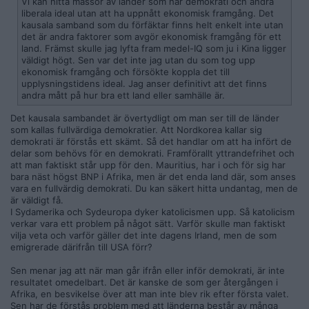
Vi kan hitta massor av länder som har demokrati och andra
liberala ideal utan att ha uppnått ekonomisk framgång. Det
kausala samband som du förfäktar finns helt enkelt inte utan
det är andra faktorer som avgör ekonomisk framgång för ett
land. Främst skulle jag lyfta fram medel-IQ som ju i Kina ligger
väldigt högt. Sen var det inte jag utan du som tog upp
ekonomisk framgång och försökte koppla det till
upplysningstidens ideal. Jag anser definitivt att det finns
andra mått på hur bra ett land eller samhälle är.
Det kausala sambandet är övertydligt om man ser till de länder
som kallas fullvärdiga demokratier. Att Nordkorea kallar sig
demokrati är förstås ett skämt. Så det handlar om att ha infört de
delar som behövs för en demokrati. Framförallt yttrandefrihet och
att man faktiskt står upp för den. Mauritius, har i och för sig har
bara näst högst BNP i Afrika, men är det enda land där, som anses
vara en fullvärdig demokrati. Du kan säkert hitta undantag, men de
är väldigt få.
I Sydamerika och Sydeuropa dyker katolicismen upp. Så katolicism
verkar vara ett problem på något sätt. Varför skulle man faktiskt
vilja veta och varför gäller det inte dagens Irland, men de som
emigrerade därifrån till USA förr?
Sen menar jag att när man går ifrån eller inför demokrati, är inte
resultatet omedelbart. Det är kanske de som ger återgången i
Afrika, en besvikelse över att man inte blev rik efter första valet.
Sen har de förstås problem med att länderna består av många