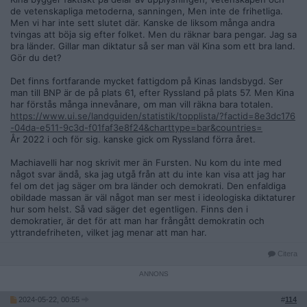
de vetenskapliga metoderna, sanningen, Men inte de frihetliga.
Men vi har inte sett slutet där. Kanske de liksom många andra
tvingas att böja sig efter folket. Men du räknar bara pengar. Jag sa
bra länder. Gillar man diktatur så ser man väl Kina som ett bra land.
Gör du det?
Det finns fortfarande mycket fattigdom på Kinas landsbygd. Ser
man till BNP är de på plats 61, efter Ryssland på plats 57. Men Kina
har förstås många innevånare, om man vill räkna bara totalen.
https://www.ui.se/landguiden/statistik/topplista/?factid=8e3dc176
-04da-e511-9c3d-f01faf3e8f24&charttype=bar&countries=
År 2022 i och för sig. kanske gick om Ryssland förra året.
Machiavelli har nog skrivit mer än Fursten. Nu kom du inte med
något svar ändå, ska jag utgå från att du inte kan visa att jag har
fel om det jag säger om bra länder och demokrati. Den enfaldiga
obildade massan är väl något man ser mest i ideologiska diktaturer
hur som helst. Så vad säger det egentligen. Finns den i
demokratier, är det för att man har frångått demokratin och
yttrandefriheten, vilket jag menar att man har.
Citera
2024-05-22, 00:55
#
114