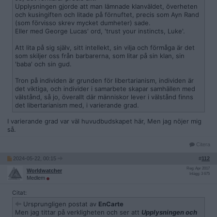
Upplysningen gjorde att man lämnade klanväldet, överheten
och kusingiften och litade på förnuftet, precis som Ayn Rand
(som förvisso skrev mycket dumheter) sade.
Eller med George Lucas' ord, 'trust your instincts, Luke'.
Att lita på sig själv, sitt intellekt, sin vilja och förmåga är det
som skiljer oss från barbarerna, som litar på sin klan, sin
'baba' och sin gud.
Tron på individen är grunden för libertarianism, individen är
det viktiga, och individer i samarbete skapar samhällen med
välstånd, så jo, överallt där människor lever i välstånd finns
det libertarianism med, i varierande grad.
I varierande grad var väl huvudbudskapet här, Men jag nöjer mig
så.
Citera
2024-05-22, 00:15
#
112
Reg: Apr 2017
Worldwatcher
Inlägg: 3 675
Medlem
Citat:
Ursprungligen postat av
EnCarte
Men jag tittar på verkligheten och ser att
Upplysningen och