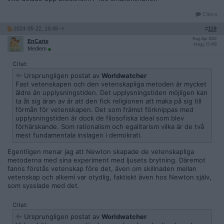
Citera
2024-05-22, 19:49
#
119
Reg: Apr 2022
EnCarte
Inlägg: 15 458
Medlem
Citat:
Ursprungligen postat av
Worldwatcher
Fast vetenskapen och den vetenskapliga metoden är mycket
äldre än upplysningstiden. Det upplysningstiden möjligen kan
ta åt sig äran av är att den fick religionen att maka på sig till
förmån för vetenskapen. Det som främst förknippas med
upplysningstiden är dock de filosofiska ideal som blev
förhärskande. Som rationalism och egalitarism vilka är de två
mest fundamentala inslagen i demokrati.
Egentligen menar jag att Newton skapade de vetenskapliga
metoderna med sina experiment med ljusets brytning. Däremot
fanns förstås vetenskap före det, även om skillnaden mellan
vetenskap och alkemi var otydlig, faktiskt även hos Newton själv,
som sysslade med det.
Citat:
Ursprungligen postat av
Worldwatcher