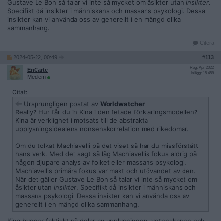
Gustave Le Bon så talar vi inte så mycket om åsikter utan
insikter
.
Specifikt då insikter i människans och massans psykologi. Dessa
insikter kan vi använda oss av generellt i en mängd olika
sammanhang.
Citera
2024-05-22, 00:49
#
113
Reg: Apr 2022
EnCarte
Inlägg: 15 458
Medlem
Citat:
Ursprungligen postat av
Worldwatcher
Really? Hur får du in Kina i den fetade förklaringsmodellen?
Kina är verklighet i motsats till de abstrakta
upplysningsidealens nonsenskorrelation med rikedomar.
Om du tolkat Machiavelli på det viset så har du missförstått
hans verk. Med det sagt så låg Machiavellis fokus aldrig på
någon djupare analys av folket eller massans psykologi.
Machiavellis primära fokus var makt och utövandet av den.
När det gäller Gustave Le Bon så talar vi inte så mycket om
åsikter utan
insikter
. Specifikt då insikter i människans och
massans psykologi. Dessa insikter kan vi använda oss av
generellt i en mängd olika sammanhang.
Kina bygger faktiskt på delar av upplysningen, vetenskapen och