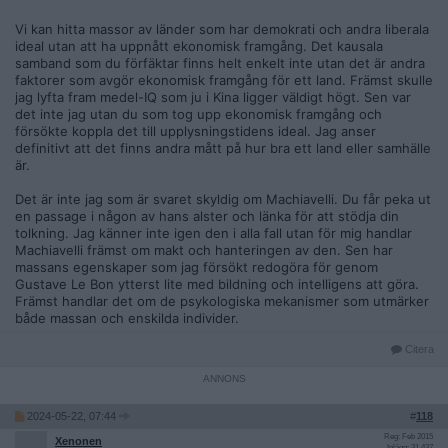
Vi kan hitta massor av länder som har demokrati och andra liberala
ideal utan att ha uppnått ekonomisk framgång. Det kausala
samband som du förfäktar finns helt enkelt inte utan det är andra
faktorer som avgör ekonomisk framgång för ett land. Främst skulle
jag lyfta fram medel-IQ som ju i Kina ligger väldigt högt. Sen var
det inte jag utan du som tog upp ekonomisk framgång och
försökte koppla det till upplysningstidens ideal. Jag anser
definitivt att det finns andra mått på hur bra ett land eller samhälle
är.
Det är inte jag som är svaret skyldig om Machiavelli. Du får peka ut
en passage i någon av hans alster och länka för att stödja din
tolkning. Jag känner inte igen den i alla fall utan för mig handlar
Machiavelli främst om makt och hanteringen av den. Sen har
massans egenskaper som jag försökt redogöra för genom
Gustave Le Bon ytterst lite med bildning och intelligens att göra.
Främst handlar det om de psykologiska mekanismer som utmärker
både massan och enskilda individer.
Citera
2024-05-22, 07:44
#
118
Reg: Feb 2015
Xenonen
Inlägg: 31 437