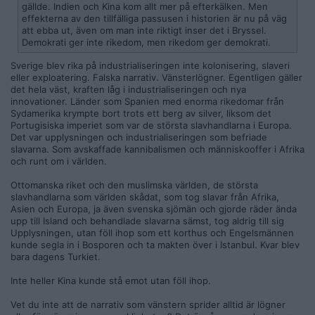
gällde. Indien och Kina kom allt mer på efterkälken. Men
effekterna av den tillfälliga passusen i historien är nu på väg
att ebba ut, även om man inte riktigt inser det i Bryssel.
Demokrati ger inte rikedom, men rikedom ger demokrati.
Sverige blev rika på industrialiseringen inte kolonisering, slaveri
eller exploatering. Falska narrativ. Vänsterlögner. Egentligen gäller
det hela väst, kraften låg i industrialiseringen och nya
innovationer. Länder som Spanien med enorma rikedomar från
Sydamerika krympte bort trots ett berg av silver, liksom det
Portugisiska imperiet som var de största slavhandlarna i Europa.
Det var upplysningen och industrialiseringen som befriade
slavarna. Som avskaffade kannibalismen och människooffer i Afrika
och runt om i världen.
Ottomanska riket och den muslimska världen, de största
slavhandlarna som världen skådat, som tog slavar från Afrika,
Asien och Europa, ja även svenska sjömän och gjorde räder ända
upp till Island och behandlade slavarna sämst, tog aldrig till sig
Upplysningen, utan föll ihop som ett korthus och Engelsmännen
kunde segla in i Bosporen och ta makten över i Istanbul. Kvar blev
bara dagens Turkiet.
Inte heller Kina kunde stå emot utan föll ihop.
Vet du inte att de narrativ som vänstern sprider alltid är lögner