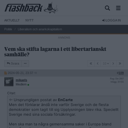
AKTUELLT
NYTT
LOGGA IN
Politik
Liberalism och anarkokapitalism
Vem ska stifta lagarna i ett libertarianskt
samhälle?
10
Svara
10
2024-05-21, 23:37
#
109
Reg: Okt 2007
mikaels
Inlägg: 15 031
Medlem
Citat:
Ursprungligen postat av
EnCarte
Men det förklarar ändå inte varför Sverige och de flesta
demokratier som tagit till sig Upplysningen blev rika. Speciellt
Sverige med sina sociala försäkringar.
Men ska man ta några gemensamma saker i Europa bland