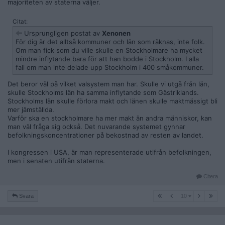
majoriteten av staterna väljer.
Citat:
Ursprungligen postat av
Xenonen
För dig är det alltså kommuner och län som räknas, inte folk.
Om man fick som du ville skulle en Stockholmare ha mycket
mindre inflytande bara för att han bodde i Stockholm. I alla
fall om man inte delade upp Stockholm i 400 småkommuner.
Det beror väl på vilket valsystem man har. Skulle vi utgå från län,
skulle Stockholms län ha samma inflytande som Gästriklands.
Stockholms län skulle förlora makt och länen skulle maktmässigt bli
mer jämställda.
Varför ska en stockholmare ha mer makt än andra människor, kan
man väl fråga sig också. Det nuvarande systemet gynnar
befolkningskoncentrationer på bekostnad av resten av landet.
I kongressen i USA, är man representerade utifrån befolkningen,
men i senaten utifrån staterna.
Citera
10
Svara
10