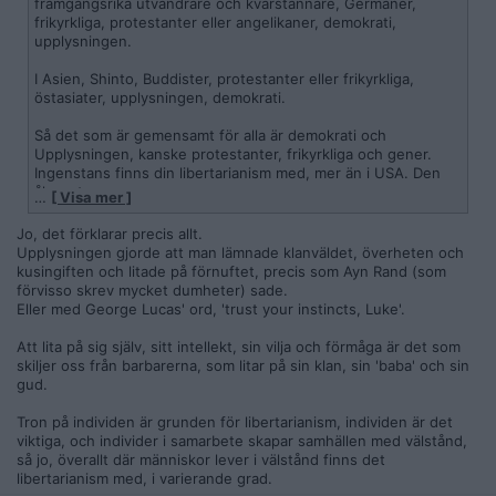
framgångsrika utvandrare och kvarstannare, Germaner,
frikyrkliga, protestanter eller angelikaner, demokrati,
upplysningen.
I Asien, Shinto, Buddister, protestanter eller frikyrkliga,
östasiater, upplysningen, demokrati.
Så det som är gemensamt för alla är demokrati och
Upplysningen, kanske protestanter, frikyrkliga och gener.
Ingenstans finns din libertarianism med, mer än i USA. Den
åker ut.
…
[ Visa mer ]
Katolicism som religion får ses som något negativt.
Jo, det förklarar precis allt.
Upplysningen gjorde att man lämnade klanväldet, överheten och
Har läst några SF böcker av Heinlein. Frågan är om han blivit
kusingiften och litade på förnuftet, precis som Ayn Rand (som
utgallrad idag
förvisso skrev mycket dumheter) sade.
Eller med George Lucas' ord, 'trust your instincts, Luke'.
Att lita på sig själv, sitt intellekt, sin vilja och förmåga är det som
skiljer oss från barbarerna, som litar på sin klan, sin 'baba' och sin
gud.
Tron på individen är grunden för libertarianism, individen är det
viktiga, och individer i samarbete skapar samhällen med välstånd,
så jo, överallt där människor lever i välstånd finns det
libertarianism med, i varierande grad.