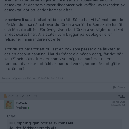
Men jag tittar på verkligheten och ser att Upplysningen och
illusions is easily their master; whoever attempts to destroy
demokrati är det som skapar rikedomar och välfärd. Avsaknaden av
their illusions is always their victim.”
demokrati gör att länder hamnar efter.
https://archive.org/details/the-crowd-gustave-le-bon-1895/
Machiavelli sa att folket alltid har rätt. Så nu har vi två motstående
mode/1up
påståenden, så då behöver du förklara varför Le Bon skulle ha rätt
och Machiavelli fel. För övrigt även bortförklara verkligheten vilket
Jag kan säkert säga att jag förkovrat mig i det här ämnet på
är det svårast här. Alla stater som bygger på ideologier eller
ett mer gediget sätt än du. Ditt ständiga svängande med
religioner hamnar däremot efter.
begreppet
totalitär
skvallrar om en naiv och omogen syn på
människans möjligheter och begränsningar.
Tror du att bara för att du läst en bok som passar dina åsikter, är
det en absolut sanning. Har du frågat dig någon gång, "Är det här
sant?" och sökt efter det som visar något annat? Har du ens
funderat över hur det faktiskt ser ut i verkligheten när det gäller
bra länder?
__________________
Senast redigerad av EnCarte 2024-05-21 kl. 23:49.
Citera
2024-05-22, 00:13
#
111
Reg: Apr 2022
EnCarte
Inlägg: 15 458
Medlem
Citat:
Ursprungligen postat av
mikaels
Jo, det förklarar precis allt.