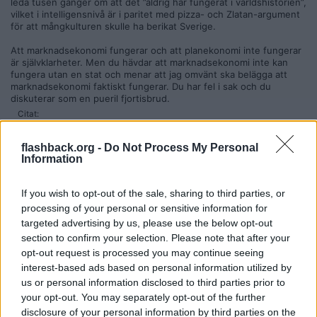
leda tusen gånger om att det ”aldrig har fungerat i världshistorien”,
vilket i intelligensnivå är i paritet med pizza- och Zlatan-argument
för att mångkulturen skulle ha berikat Sverige.
Att marknadsekonomi fungerar och att planekonomi inte fungerar
är självklarheter. Men du hävdar att marknadsekonomi inte kan
fungera utan en stat och menar att jag omvänt ska belägga att
marknadsekonomi faktiskt fungerar. Du har fel i sak och du
diskuterar som en pueril fjortisbrud.
Citat:
Ursprungligen postat av
Worldwatcher
Bevisligen gav USAs protektionism under andra hälften av
flashback.org -
Do Not Process My Personal
1800-talet ett kraftigt ökat välstånd som tillkom alla. Du lever
Information
i någon slags idealiserad fantasivärld och bortser ifrån t.ex
att inkomsteffekten för ett land kan vara mycket större än
priseffekten och att landet därför kan tjäna på att ha
If you wish to opt-out of the sale, sharing to third parties, or
tulltariffer. Det verkar du se som att ”staten skor sig” men det
processing of your personal or sensitive information for
är inte vad tulltariffer handlar om.
targeted advertising by us, please use the below opt-out
Tullar var den amerikanska statens största inkomstkälla innan
section to confirm your selection. Please note that after your
införandet av inkomstskatten.
opt-out request is processed you may continue seeing
Det uppstod enorm smugglingstrafik på grund av tullarna.
interest-based ads based on personal information utilized by
Tullar orsakar resursslöseri i den inhemska produktionen eftersom
us or personal information disclosed to third parties prior to
man är sämre på att producera en viss vara, därav importbehovet.
your opt-out. You may separately opt-out of the further
Konsumenter tvingas betala ett artificiellt högre pris.
Inkomsteffekten är alltså att köpkraften blir lägre. Tullar ökar
disclosure of your personal information by third parties on the