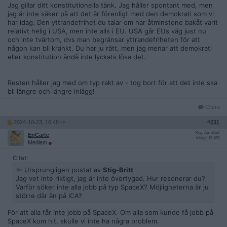
Jag gillar ditt konstitutionella tänk. Jag håller spontant med, men
jag är inte säker på att det är förenligt med den demokrati som vi
har idag. Den yttrandefrihet du talar om har åtminstone bakåt varit
relativt helig i USA, men inte alls i EU. USA går EUs väg just nu
och inte tvärtom, dvs man begränsar yttrandefriheten för att
någon kan bli kränkt. Du har ju rätt, men jag menar att demokrati
eller konstitution ändå inte lyckats lösa det.
Resten håller jag med om typ rakt av - tog bort för att det inte ska
bli längre och längre inlägg!
Citera
2024-10-23, 16:48
#
231
Reg: Apr 2022
EnCarte
Inlägg: 15 455
Medlem
Citat:
Ursprungligen postat av
Stig-Britt
Jag vet inte riktigt, jag är inte övertygad. Hur resonerar du?
Varför söker inte alla jobb på typ SpaceX? Möjligheterna är ju
större där än på ICA?
För att alla får inte jobb på SpaceX. Om alla som kunde få jobb på
SpaceX kom hit, skulle vi inte ha några problem.