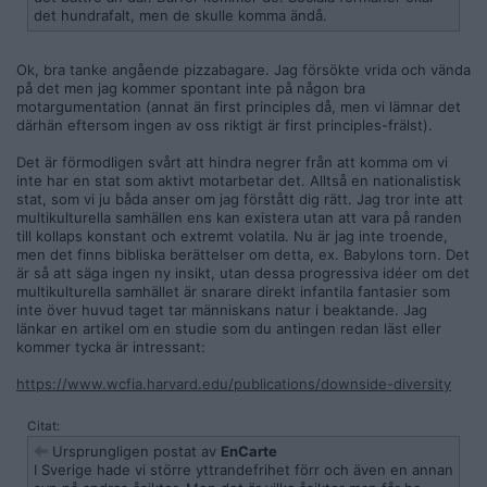
det hundrafalt, men de skulle komma ändå.
Ok, bra tanke angående pizzabagare. Jag försökte vrida och vända
på det men jag kommer spontant inte på någon bra
motargumentation (annat än first principles då, men vi lämnar det
därhän eftersom ingen av oss riktigt är first principles-frälst).
Det är förmodligen svårt att hindra negrer från att komma om vi
inte har en stat som aktivt motarbetar det. Alltså en nationalistisk
stat, som vi ju båda anser om jag förstått dig rätt. Jag tror inte att
multikulturella samhällen ens kan existera utan att vara på randen
till kollaps konstant och extremt volatila. Nu är jag inte troende,
men det finns bibliska berättelser om detta, ex. Babylons torn. Det
är så att säga ingen ny insikt, utan dessa progressiva idéer om det
multikulturella samhället är snarare direkt infantila fantasier som
inte över huvud taget tar människans natur i beaktande. Jag
länkar en artikel om en studie som du antingen redan läst eller
kommer tycka är intressant:
https://www.wcfia.harvard.edu/publications/downside-diversity
Citat:
Ursprungligen postat av
EnCarte
I Sverige hade vi större yttrandefrihet förr och även en annan