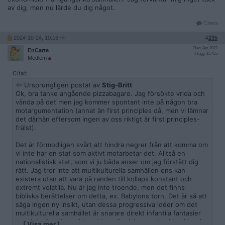
av dig, men nu lärde du dig något.
Citera
2024-10-24, 10:16
#
235
Reg: Apr 2022
EnCarte
Inlägg: 15 455
Medlem
Citat:
Ursprungligen postat av
Stig-Britt
Ok, bra tanke angående pizzabagare. Jag försökte vrida och
vända på det men jag kommer spontant inte på någon bra
motargumentation (annat än first principles då, men vi lämnar
det därhän eftersom ingen av oss riktigt är first principles-
frälst).
Det är förmodligen svårt att hindra negrer från att komma om
vi inte har en stat som aktivt motarbetar det. Alltså en
nationalistisk stat, som vi ju båda anser om jag förstått dig
rätt. Jag tror inte att multikulturella samhällen ens kan
existera utan att vara på randen till kollaps konstant och
extremt volatila. Nu är jag inte troende, men det finns
bibliska berättelser om detta, ex. Babylons torn. Det är så att
säga ingen ny insikt, utan dessa progressiva idéer om det
multikulturella samhället är snarare direkt infantila fantasier
som inte över huvud taget tar människans natur i beaktande.
…
[ Visa mer ]