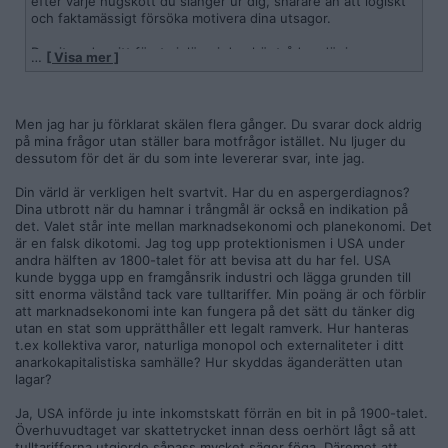
efter varje hugskott du slänger ur dig, snarare än att logiskt
och faktamässigt försöka motivera dina utsagor.
Du citerade mitt första inlägg i den här tråden där jag
…
[ Visa mer ]
redogjorde för vad som sker med välståndet när beskattning,
reglering, monopol osv. försvinner.
Du dundrar då in med dina jävla muh roads-argument man
hört till leda tusen gånger om att det ”aldrig har fungerat i
Men jag har ju förklarat skälen flera gånger. Du svarar dock aldrig
världshistorien”, vilket i intelligensnivå är i paritet med pizza-
på mina frågor utan ställer bara motfrågor istället. Nu ljuger du
och Zlatan-argument för att mångkulturen skulle ha berikat
dessutom för det är du som inte levererar svar, inte jag.
Sverige.
Din värld är verkligen helt svartvit. Har du en aspergerdiagnos?
Att marknadsekonomi fungerar och att planekonomi inte
Dina utbrott när du hamnar i trångmål är också en indikation på
fungerar är självklarheter. Men du hävdar att
det. Valet står inte mellan marknadsekonomi och planekonomi. Det
marknadsekonomi inte kan fungera utan en stat och menar
är en falsk dikotomi. Jag tog upp protektionismen i USA under
att jag omvänt ska belägga att marknadsekonomi faktiskt
andra hälften av 1800-talet för att bevisa att du har fel. USA
fungerar. Du har fel i sak och du diskuterar som en pueril
kunde bygga upp en framgånsrik industri och lägga grunden till
fjortisbrud.
sitt enorma välstånd tack vare tulltariffer. Min poäng är och förblir
Tullar var den amerikanska statens största inkomstkälla innan
att marknadsekonomi inte kan fungera på det sätt du tänker dig
införandet av inkomstskatten.
utan en stat som upprätthåller ett legalt ramverk. Hur hanteras
Det uppstod enorm smugglingstrafik på grund av tullarna.
t.ex kollektiva varor, naturliga monopol och externaliteter i ditt
Tullar orsakar resursslöseri i den inhemska produktionen
anarkokapitalistiska samhälle? Hur skyddas äganderätten utan
eftersom man är sämre på att producera en viss vara, därav
lagar?
importbehovet.
Konsumenter tvingas betala ett artificiellt högre pris.
Ja, USA införde ju inte inkomstskatt förrän en bit in på 1900-talet.
Inkomsteffekten är alltså att köpkraften blir lägre. Tullar ökar
Överhuvudtaget var skattetrycket innan dess oerhört lågt så att
således inte välståndet.
tulltarifferna utgjorde såpass mycket säger föga. Däremot att