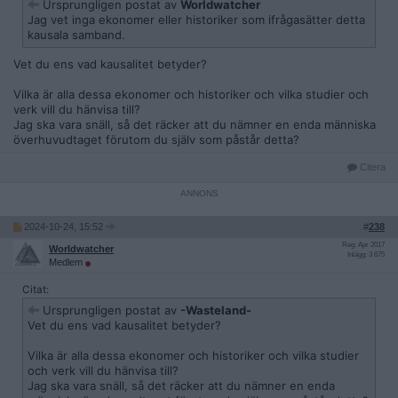
Ursprungligen postat av
Worldwatcher
Jag vet inga ekonomer eller historiker som ifrågasätter detta
kausala samband.
Vet du ens vad kausalitet betyder?
Vilka är alla dessa ekonomer och historiker och vilka studier och
verk vill du hänvisa till?
Jag ska vara snäll, så det räcker att du nämner en enda människa
överhuvudtaget förutom du själv som påstår detta?
Citera
2024-10-24, 15:52
#
238
Reg: Apr 2017
Worldwatcher
Inlägg: 3 675
Medlem
Citat:
Ursprungligen postat av
-Wasteland-
Vet du ens vad kausalitet betyder?
Vilka är alla dessa ekonomer och historiker och vilka studier
och verk vill du hänvisa till?
Jag ska vara snäll, så det räcker att du nämner en enda