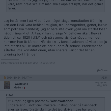
vara, rent praktiskt. Om man ska skapa ett nytt, när det gamla
faller.
Jag instämmer i att vi behöver något slags konstitution (för mig
kan den likväl vara befäst i religion, tro, homogenitet, gener, kultur
som politiska manifest), jag är bara inte övertygad om att det löser
något långsiktigt. Alltså, vi kan ju säga "vi behöver åka tillbaka i
tiden till ca. 1820 i USA" och på samma vis lösa något, men det
kommer inte åt kärnan. När de skrev konstitutionen så visste de ju
inte att det skulle urarta ett par hundra år senare. Problemet är
således inte konstitutionen, utan snarare varför det blir en
glidning bort från den.
__________________
Senast redigerad av Stig-Britt 2024-10-23 kl. 18:13.
Citera
2024-10-24, 09:47
#
234
Reg: Apr 2007
-Wasteland-
Inlägg: 4 858
Medlem
Citat:
Ursprungligen postat av
Worldwatcher
Endera är du inofficiell mästare i halmgubbar på flashback
eller så läser/förstår du inte det jag skriver. Jag har aldrig