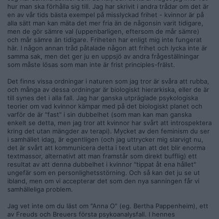
hur man ska förhålla sig till. Jag har skrivit i andra trådar om det är
en av vår tids bästa exempel på misslyckad frihet - kvinnor är på
alla sätt man kan mäta det mer fria än de någonsin varit tidigare,
men de gör sämre val (uppenbarligen, eftersom de mår sämre)
och mår sämre än tidigare. Friheten har enligt mig inte fungerat
här. I någon annan tråd påtalade någon att frihet och lycka inte är
samma sak, men det ger ju en uppsjö av andra frågeställningar
som måste lösas som man inte är frist principles-frälst.
Det finns vissa ordningar i naturen som jag tror är svåra att rubba,
och många av dessa ordningar är biologiskt hierarkiska, eller de är
till synes det i alla fall. Jag har ganska utpräglade psykologiska
teorier om vad kvinnor kämpar med på det biologiskt planet och
varför de är "fast" i sin dubbelhet (som man kan man ganska
enkelt se detta, men jag tror att kvinnor har svårt att introspektera
kring det utan mängder av terapi). Mycket av den feminism du ser
i samhället idag, är egentligen (och jag uttrycker mig slarvigt nu,
det är svårt att kommunicera detta i text utan att det blir enorma
textmassor, alternativt att man framstår som direkt bufflig) ett
resultat av att denna dubbelhet i kvinnor "tippat åt ena hållet"
ungefär som en personlighetsstörning. Och så kan det ju se ut
ibland, men om vi accepterar det som den nya sanningen får vi
samhälleliga problem.
Jag vet inte om du läst om "Anna O" (eg. Bertha Pappenheim), ett
av Freuds och Breuers första psykoanalysfall. I hennes