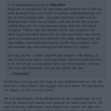
Ursprungligen postat av
Stig-Britt
Nog kan vi teoretisera att det hade varit bättre om vi haft en
smal åsiktskorridor som krävt en annan världsåskådning, och
det är förmodligen sant. Jag gillar bara inte tanken på en
åsiktskorridor över huvud taget, och det är lite det som blir
svårigheten här om man ska vara ärlig med hur människor
fungerar. Tillåter man alla åsikter så får man problem. Nu
råkar jag ju betrakta detta från en viss synvinkel, men det är
samma resonemang som vänstern för idag, nämligen att om
man tillåter nationalistiska åsikter så får man problem. Och
här kommer den absoluta yttrandefriheten in i bilden.
Som jag skriver i tråden jag länkade tidigare i vår dialog, så
har ironiskt nog större meningsutbyte, kommunikationsfrihet
m.m. lett till att vi accepterar färre och färre åsikter och blir
mer och mer likriktade, och på det sättet har den
libertarianska friheten på något vis förgjort sig själv. Nä, jag
…
[ Visa mer ]
tycker det är svårt att resonera kring detta. Spontant vill jag
säga att vi behöver sortera ut idioter, men då gör jag ju mig
Problemet som jag ser det idag, är just åsiktskorridoren. Att det
själv till den diktator jag i andra fall argumenterar emot.
inte finns olika åsikter. Den bygger på vissa saker. Ett påstående
om något, ett hot och ett epitet.
Tar vi invandringen, så är påståendet är att invandringen är bra,
hotet är rasism och nazism och epiteten är rasist och nazist. Så
man skrämmer människor med nazism och rasism och alla som