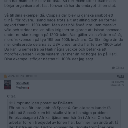
sen när människor blev bofasta. Så fort människor tillsammans
https://mises.org/mises-daily/not-so-wild-wild-west
börjar organisera ett fast försvar så har du embryot till en stat.
https://en.m.wikipedia.org/wiki/Republic_of_Cospaia
Så till dina exempel då. Cospaia där blev ju ganska snabbt ett
tillhåll för rövare. Island hade trots allt ett allting och en formell
https://mises.org/mises-wire/acadian-community-anarcho-ca
lagkod fram till 1200-talet. Men det höll ändå inte utan massivt
pitalist-success-story
våld och strider mellan olika krigsherrar gjorde att Island hamnade
under norske kungen på 1200-talet. Vad gäller vilda västern så låg
Lex mercatoria:
mordfrekvensen på typ 165 per 100k invånare. Ca 15x högre än de
mer civiliserade delarna av USA under andra hälften av 1800-talet.
Du kan ju semestra på Haiti några veckor och betänka att
mordfrekvensen i vilda västern var mer än 4x högre än på Haiti.
Dina exempel stödjer nästan till 100% det jag sagt.
Citera
2024-10-23, 18:10
#
233
Reg: Sep 2006
Stig-Britt
Inlägg: 10 776
Medlem
Citat:
Ursprungligen postat av
EnCarte
För att alla får inte jobb på SpaceX. Om alla som kunde få
jobb på SpaceX kom hit, skulle vi inte ha några problem.
En pizzabagare i Afrika, tjänar mer här än i Afrika. Om han
arbetar för en tredjedel av lönen här, kommer han ändå att få
det bättre än där. Därför kommer de. Sociala förmåner ökar