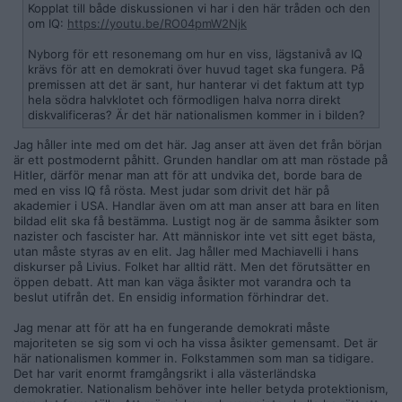
Kopplat till både diskussionen vi har i den här tråden och den
om IQ:
https://youtu.be/RO04pmW2Njk
Nyborg för ett resonemang om hur en viss, lägstanivå av IQ
krävs för att en demokrati över huvud taget ska fungera. På
premissen att det är sant, hur hanterar vi det faktum att typ
hela södra halvklotet och förmodligen halva norra direkt
diskvalificeras? Är det här nationalismen kommer in i bilden?
Jag håller inte med om det här. Jag anser att även det från början
är ett postmodernt påhitt. Grunden handlar om att man röstade på
Hitler, därför menar man att för att undvika det, borde bara de
med en viss IQ få rösta. Mest judar som drivit det här på
akademier i USA. Handlar även om att man anser att bara en liten
bildad elit ska få bestämma. Lustigt nog är de samma åsikter som
nazister och fascister har. Att människor inte vet sitt eget bästa,
utan måste styras av en elit. Jag håller med Machiavelli i hans
diskurser på Livius. Folket har alltid rätt. Men det förutsätter en
öppen debatt. Att man kan väga åsikter mot varandra och ta
beslut utifrån det. En ensidig information förhindrar det.
Jag menar att för att ha en fungerande demokrati måste
majoriteten se sig som vi och ha vissa åsikter gemensamt. Det är
här nationalismen kommer in. Folkstammen som man sa tidigare.
Det har varit enormt framgångsrikt i alla västerländska
demokratier. Nationalism behöver inte heller betyda protektionism,