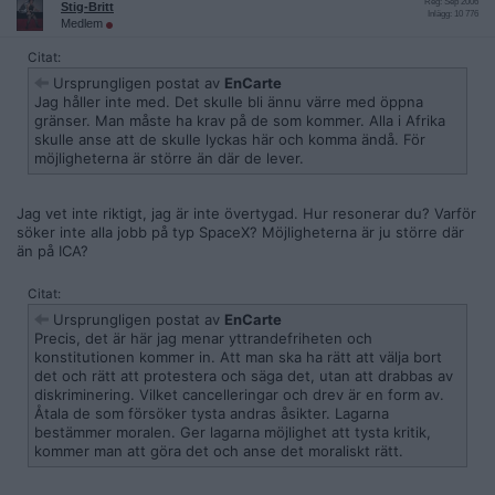
Reg: Sep 2006
Stig-Britt
Inlägg: 10 776
Medlem
Citat:
Ursprungligen postat av
EnCarte
Jag håller inte med. Det skulle bli ännu värre med öppna
gränser. Man måste ha krav på de som kommer. Alla i Afrika
skulle anse att de skulle lyckas här och komma ändå. För
möjligheterna är större än där de lever.
Jag vet inte riktigt, jag är inte övertygad. Hur resonerar du? Varför
söker inte alla jobb på typ SpaceX? Möjligheterna är ju större där
än på ICA?
Citat:
Ursprungligen postat av
EnCarte
Precis, det är här jag menar yttrandefriheten och
konstitutionen kommer in. Att man ska ha rätt att välja bort
det och rätt att protestera och säga det, utan att drabbas av
diskriminering. Vilket cancelleringar och drev är en form av.
Åtala de som försöker tysta andras åsikter. Lagarna
bestämmer moralen. Ger lagarna möjlighet att tysta kritik,
kommer man att göra det och anse det moraliskt rätt.