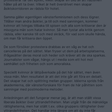
protesterar får det epitet, vilket skapar en bild av att nazismen
håller på att ta över. Vilket är helt överdrivet men skapar
åsiktskorridoren av rädsla för hotet.
Samma gäller egentligen vänsterfeminismen och dess lögner.
Tillåter man andra åsikter, ja till och med sanningen, kommer
kvinnor att tvingas tillbaka till spisen och alla som kritiserar den är
misogyna män som hatar kvinnor. Så man tystar alla kritik genom
rädsla, eller kanske till och med skräck, för vad som skulle hända,
om man får kritisera den öppet.
De som försöker protestera drabbas av en våg av hat och
cancelleras på det sättet. Man fryser ut dem på arbetsplatserna,
ifrågasätter deras moral och heder och kräver att de ska sparkas.
Journalister som vågar, hängs ut i media som ett hot mot
samhället och friheten och som amoraliska.
Speciellt kvinnor är lättpåverkade på det här sättet, men även
vissa män. Men resultatet är att det inte går att föra en debatt.
Det skapar hat och splittring mellan grupper. Idéerna sprids från
akademierna, där vänsterforskare för fram de här påhitten som
sanningar med postmoderna metoder.
Anledningen att det fungerar menar jag, är att man ställt vissa
liberala åsikter över yttrandefriheten. Man utgår från de mänskliga
rättigheterna, men har ställt t.ex. olika gruppers rättigheter över
yttrandefriheten. Det handlar inte längre om att du inte får