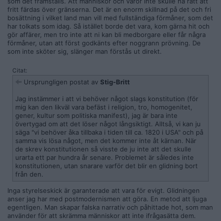
som det framställs. Att människor och varor inte skulle ha rätt att
fritt färdas över gränserna. Det är en enorm skillnad på det och fri
bosättning i vilket land man vill med fullständiga förmåner, som det
har tolkats som idag. Så istället borde det vara, kom gärna hit och
gör affärer, men tro inte att ni kan bli medborgare eller får några
förmåner, utan att först godkänts efter noggrann prövning. De
som inte sköter sig, slänger man förstås ut direkt.
Citat:
Ursprungligen postat av
Stig-Britt
Jag instämmer i att vi behöver något slags konstitution (för
mig kan den likväl vara befäst i religion, tro, homogenitet,
gener, kultur som politiska manifest), jag är bara inte
övertygad om att det löser något långsiktigt. Alltså, vi kan ju
säga "vi behöver åka tillbaka i tiden till ca. 1820 i USA" och på
samma vis lösa något, men det kommer inte åt kärnan. När
de skrev konstitutionen så visste de ju inte att det skulle
urarta ett par hundra år senare. Problemet är således inte
konstitutionen, utan snarare varför det blir en glidning bort
från den.
Inga styrelseskick är garanterade att vara för evigt. Glidningen
anser jag har med postmodernismen att göra. En metod att ljuga
egentligen. Man skapar falska narrativ och påhittade hot, som man
använder för att skrämma människor att inte ifrågasätta dem.