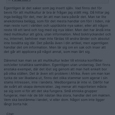
Jag länkar en artikel om en studie som du antingen redan läst
eller kommer tycka är intressant:
Egentligen är det saker som jag insett själv. Vad finns det för
bevis för att multikultur är bra är frågan jag ställt mig. Då hittar jag
https://www.wcfia.harvard.edu/publications/downside-divers
inga belägg för det, mer än att man bara påstår det. Man tar lite
ity
anekdotiska belägg, som för det mesta handlar om förr i tiden, när
man reste runt i världen och upptäckte nya saker, eller att någon
reste till ett land och tog med sig nya idéer. Men det har ändå inte
med multikultur att göra, utan information. Med boktryckandet och
nu, internet, behöver man inte färdas till andra länder och absolut
inte bosätta sig där. Det påstås även i din artikel, men egentligen
handlar det om information. Men lär sig om en sak och inser att
det går att applicera på något annat, som man lärt sig.
Däremot kan man se att multikultur leder till etniska konflikter
och/eller totalitära samhällen. Egentligen utan undantag. Det finns
enstaka exempel, där det löst sig genom att man helt enkelt bor
på olika ställen. Det är även ett problem i Afrika. Även om man kan
tycka de ser likadana ut, finns det olika stammar som agerar i sin
stams intressen, inte i landets. Medborgarna är inte vi. Därför har
de svårt att skapa demokratier. Jag menar att majoriteten måste
se sig som vi för att det ska fungera. Små etniska grupper
fungerar, men när de blir nästan lika stora, handlar det om makten.
Vem ska bestämma i landet, vi eller dom. Något som inte ligger
långt borta här.
Citat: