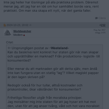
Inte jag heller har lösningar på alla praktiska problem. Däremot
menar jag, att jag har en idé om hur samhället borde vara, rent
praktiskt. Om man ska skapa ett nytt, när det gamla faller.
Citera
2024-10-23, 18:02
#
232
Reg: Apr 2017
Worldwatcher
Inlägg: 3 675
Medlem
Citat:
Ursprungligen postat av
-Wasteland-
Kan du beskriva rent konkret hur staten gör när man skapar
och upprätthåller en marknad? Från produktions- logistik- till
konsumentled?
Eller menar du att marknaden gör allt detta själv, men ändå
inte kan fungera utan en statlig ”lag”? Vilket magiskt papper
är den lagen skriven på?
Redogör också för hur tullar, alltså kostnader och
priskontroller, ökar välståndet för konsumenter?
Frihetliga filosofier utgår från moraliska principer.
Jag motsätter mig inte staten för att jag hyser ett hat mot
den, utan för att jag anser tvång, våld och hot vara moraliskt