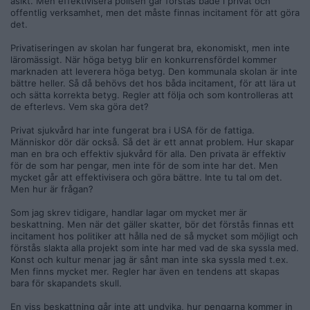
åsikt. Men effektivisera polisen går förstås både i privat och
Först och främst är det ju en av huvudpoängerna med ett
offentlig verksamhet, men det måste finnas incitament för att göra
frihetligt samhälle, det vill säga att det inte finns någon
det.
centralmakt som centralplanerar tjänster eller varor i ett
planekonomiskt system.
Privatiseringen av skolan har fungerat bra, ekonomiskt, men inte
läromässigt. När höga betyg blir en konkurrensfördel kommer
Sedan kan man givetvis anta eller till och med utgå från att
marknaden att leverera höga betyg. Den kommunala skolan är inte
det i ett fritt samhälle kommer finnas behov av trygghets-
bättre heller. Så då behövs det hos båda incitament, för att lära ut
och säkerhetstjänster.
och sätta korrekta betyg. Regler att följa och som kontrolleras att
de efterlevs. Vem ska göra det?
Och det finns ju redan idag privata företag med väktare osv.
Anledningen till att det inte finns Polis AB är för att staten
Privat sjukvård har inte fungerat bra i USA för de fattiga.
har monopol på delar av den branschen. Och det är ju
Människor dör där också. Så det är ett annat problem. Hur skapar
uppenbart att staten inte klarar att hantera den uppgiften
man en bra och effektiv sjukvård för alla. Den privata är effektiv
eftersom man inte hinner utreda alla brott, det uppstår brist,
för de som har pengar, men inte för de som inte har det. Men
som det alltid gör i alla statliga verksamheter.
mycket går att effektivisera och göra bättre. Inte tu tal om det.
Men hur är frågan?
Så jag tycker argumenten mot ett fritt samhälle blir märkliga.
Man menar att det inte skulle fungera. Men det gör det ju
Som jag skrev tidigare, handlar lagar om mycket mer är
inte idag…
beskattning. Men när det gäller skatter, bör det förstås finnas ett
incitament hos politiker att hålla ned de så mycket som möjligt och
Om jag är upprörd över något så är det att människor dör i
förstås slakta alla projekt som inte har med vad de ska syssla med.
vårdköer för att det är brist på vård. Hur dåligt ska ett system
Konst och kultur menar jag är sånt man inte ska syssla med t.ex.
behöva bli innan man inser att det inte fungerar?
Men finns mycket mer. Regler har även en tendens att skapas
bara för skapandets skull.
Hade vård, skola och omsorg fungerat bättre på fria
marknader i konkurrens? Ja, om invånarna inte blev
En viss beskattning går inte att undvika, hur pengarna kommer in