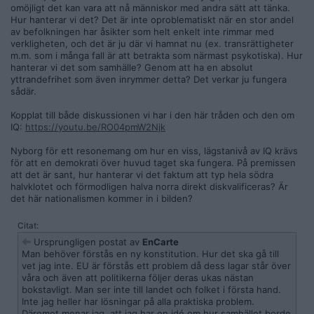
omöjligt det kan vara att nå människor med andra sätt att tänka.
Hur hanterar vi det? Det är inte oproblematiskt när en stor andel
av befolkningen har åsikter som helt enkelt inte rimmar med
verkligheten, och det är ju där vi hamnat nu (ex. transrättigheter
m.m. som i många fall är att betrakta som närmast psykotiska). Hur
hanterar vi det som samhälle? Genom att ha en absolut
yttrandefrihet som även inrymmer detta? Det verkar ju fungera
sådär.
Kopplat till både diskussionen vi har i den här tråden och den om
IQ:
https://youtu.be/RO04pmW2Njk
Nyborg för ett resonemang om hur en viss, lägstanivå av IQ krävs
för att en demokrati över huvud taget ska fungera. På premissen
att det är sant, hur hanterar vi det faktum att typ hela södra
halvklotet och förmodligen halva norra direkt diskvalificeras? Är
det här nationalismen kommer in i bilden?
Citat:
Ursprungligen postat av
EnCarte
Man behöver förstås en ny konstitution. Hur det ska gå till
vet jag inte. EU är förstås ett problem då dess lagar står över
våra och även att politikerna följer deras ukas nästan
bokstavligt. Man ser inte till landet och folket i första hand.
Inte jag heller har lösningar på alla praktiska problem.
Däremot menar jag, att jag har en idé om hur samhället borde