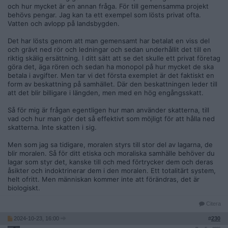
beskattade på majoriteten av sina inkomster och hade råd att
och hur mycket är en annan fråga. För till gemensamma projekt
ta hand om sig själva så är det ju uppenbart att det hade
behövs pengar. Jag kan ta ett exempel som lösts privat ofta.
blivit bättre.
Vatten och avlopp på landsbygden.
Hade ett fritt samhälle urartat i ett blodbad av ändlösa
Det har lösts genom att man gemensamt har betalat en viss del
gängkrig? Den mänskliga historien ger definitivt stöd för den
och grävt ned rör och ledningar och sedan underhållit det till en
uppfattningen.
riktig skälig ersättning. I ditt sätt att se det skulle ett privat företag
göra det, äga rören och sedan ha monopol på hur mycket de ska
Men jag menar att människors världsbild idag skiljer sig så
betala i avgifter. Men tar vi det första exemplet är det faktiskt en
astronomiskt mycket från vad som var verkligheten för
form av beskattning på samhället. Där den beskattningen leder till
exempelvis medeltidsmänniskans. Bara dom senaste hundra
att det blir billigare i längden, men med en hög engångsskatt.
åren har människor upplevt vad industrialisering och
teknologiska framsteg kan innebära för möjligheten att höja
Så för mig är frågan egentligen hur man använder skatterna, till
sin levnadsstandard. Man måste helt enkelt inte åka till
vad och hur man gör det så effektivt som möjligt för att hålla ned
grannbyn idag och döda alla där för att få tag i mjölk och kött.
skatterna. Inte skatten i sig.
Sedan finns det måhända en naiv önskan hos mig om att vi
människor ska fortsätta utvecklas etiskt och moraliskt.
Men som jag sa tidigare, moralen styrs till stor del av lagarna, de
blir moralen. Så för ditt etiska och moraliska samhälle behöver du
lagar som styr det, kanske till och med förtrycker dem och deras
åsikter och indoktrinerar dem i den moralen. Ett totalitärt system,
helt ofritt. Men människan kommer inte att förändras, det är
biologiskt.
Citera
2024-10-23, 16:00
#
230