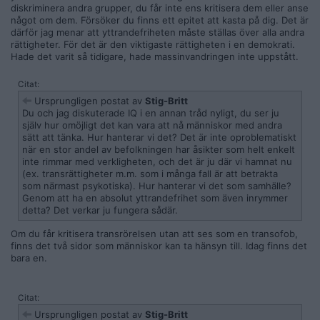
diskriminera andra grupper, du får inte ens kritisera dem eller anse
något om dem. Försöker du finns ett epitet att kasta på dig. Det är
därför jag menar att yttrandefriheten måste ställas över alla andra
rättigheter. För det är den viktigaste rättigheten i en demokrati.
Hade det varit så tidigare, hade massinvandringen inte uppstått.
Citat:
Ursprungligen postat av
Stig-Britt
Du och jag diskuterade IQ i en annan tråd nyligt, du ser ju
själv hur omöjligt det kan vara att nå människor med andra
sätt att tänka. Hur hanterar vi det? Det är inte oproblematiskt
när en stor andel av befolkningen har åsikter som helt enkelt
inte rimmar med verkligheten, och det är ju där vi hamnat nu
(ex. transrättigheter m.m. som i många fall är att betrakta
som närmast psykotiska). Hur hanterar vi det som samhälle?
Genom att ha en absolut yttrandefrihet som även inrymmer
detta? Det verkar ju fungera sådär.
Om du får kritisera transrörelsen utan att ses som en transofob,
finns det två sidor som människor kan ta hänsyn till. Idag finns det
bara en.
Citat:
Ursprungligen postat av
Stig-Britt