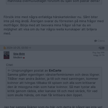
människa överhuvudtaget förutom du själv som påstår detta?
Försök inte med några enfaldiga härskartekniker nu. Sånt biter
inte på mig ändå. Återigen svarar du förresten på mina frågor med
motfrågor. Börja med att besvara mina frågor så har du en
möjlighet att visa om du har några reella kunskaper att briljera
med.
Citera
2024-10-25, 03:50
#
239
Reg: Sep 2006
Stig-Britt
Inlägg: 10 776
Medlem
Citat:
Ursprungligen postat av
EnCarte
Samma gäller egentligen vänsterfeminismen och dess lögner.
Tillåter man andra åsikter, ja till och med sanningen, kommer
kvinnor att tvingas tillbaka till spisen och alla som kritiserar
den är misogyna män som hatar kvinnor. Så man tystar alla
kritik genom rädsla, eller kanske till och med skräck, för vad
som skulle hända, om man får kritisera den öppet.
Jag har samma åsikter som du här, och detta är något jag inte vet