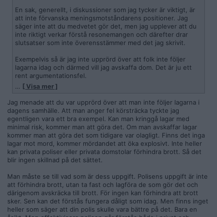
En sak, generellt, i diskussioner som jag tycker är viktigt, är
att inte förvanska meningsmotståndarens positioner. Jag
säger inte att du medvetet gör det, men jag upplever att du
inte riktigt verkar förstå resonemangen och därefter drar
slutsatser som inte överensstämmer med det jag skrivit.
Exempelvis så är jag inte upprörd över att folk inte följer
lagarna idag och därmed vill jag avskaffa dom. Det är ju ett
rent argumentationsfel.
…
[ Visa mer ]
Jag vill egentligen inte gå i vidare polemik om detta, men du
påstod först att staten är en garant för att lagar efterlevs.
Jag menade att du var upprörd över att man inte följer lagarna i
Sedan ändrade du dig till att staten lagför brottslingar. Nu
dagens samhälle. Att man anger fel körsträcka tyckte jag
kanske det var det du menade i det första läget, men bara
egentligen vara ett bra exempel. Kan man kringgå lagar med
formulerade det illa.
minimal risk, kommer man att göra det. Om man avskaffar lagar
Det jag försökte göra var att påvisa hur liten betydelse lagar
kommer man att göra det som tidigare var olagligt. Finns det inga
faktiskt har för det syfte man har inrättat dom. Om vi med det
lagar mot mord, kommer mördandet att öka explosivt. Inte heller
menar att lagar ska göra samhället tryggare, pålitligare eller
kan privata poliser eller privata domstolar förhindra brott. Så det
bättre helt enkelt.
blir ingen skillnad på det sättet.
I andra avseenden fungerar lagarna säkert alldeles utmärkt
och som avsett, när det gäller beskattning och andra statligt-
Man måste se till vad som är dess uppgift. Polisens uppgift är inte
repressiva ingrepp i människors liv.
att förhindra brott, utan ta fast och lagföra de som gör det och
därigenom avskräcka till brott. För ingen kan förhindra att brott
Men då kommer vi till nästa ”slutsats”, att förespråkare av ett
sker. Sen kan det förstås fungera dåligt som idag. Men finns inget
frihetligt samhälle inte erbjuder några praktiska lösningar.
heller som säger att din polis skulle vara bättre på det. Bara en