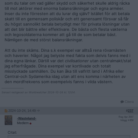
kommer tillåta det.
som du talar om vad gäller skydd och säkerhet skulle aldrig räcka
till mot aktörer med enorma balansräkningar och egna arméer.
Eller vad är din etatistiska plan för att lösa samtidens högst
Inser du inte förresten att du lurar dig själv? Istället för att betala
verkliga problem? Sitter du och filar på ett legalt ramverk?
skatt till en gemensam poliskår och ett genensamt försvar så får
Nu idiotförklarar du bara dig själv fullständigt. Du bad om
du högst sannolikt betala betydligt mer för privata lösningar utan
exempel och fick exempel.
att det blir bättre eller effektivare. De bästa och flesta vakterna
och legosoldaterna kommer att gå till de som betalar bäst.
Att sitta som en obstinat och grälsjuk mupp och försöka dra
Nämligen de med störst balansräkningar.
substanslösa invändningar ur röven visar bara vilken
undermålig person du är. Din trovärdighet i sakfrågorna är
Att du inte skäms. Dina s.k exempel var alltså rena rövarnästen
obefintlig. Men som blivande civilisationsminister är du
och haverier. Något jag belyste med fakta som delvis fanns med i
givetvis ett utmärkt ämne som floskelsprutande politiker.
dina egna länkar. Därtill var det
civilisationer
utan centralmakt/stat
jag efterfrågade. Dina exempel var kortlivade och totalt
Du var enligt egen utsago okunnig om historiska statslösa
misslyckade samhällen. Du kan åka till valfritt land i Afrika eller
och ekonomiskt framgångsrika samhällen. Jag förväntar mig
Central-och Sydamerika idag utan att ens komma i närheten av
inget tack av dig, men nu lärde du dig något.
den mordfrekvens som exempelvis fanns i vilda västern.
__________________
Senast redigerad av Worldwatcher 2024-10-24 kl. 12:04.
Citera
2024-10-24, 14:49
#
237
Reg: Apr 2007
-Wasteland-
Inlägg: 4 858
Medlem
Citat: