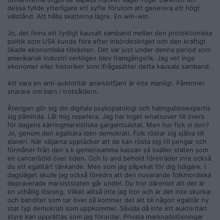
dessa fyllde ytterligare ett syfte förutom att generera ett högt
Att USA hade en hög välståndsökning är inte kausalt bundet
välstånd. Att hålla skatterna lägre. En win-win.
till tullar. Den amerikanska ekonomin blomstrade redan innan
tullarna infördes. Den amerikanska staten gjorde vad politiker
Jo, det finns ett tydligt kausalt samband mellan den protektioniska
alltid gör när ett samhälle producerar välstånd: man börjar
politik som USA kunde föra efter inbördeskriget och den kraftigt
med beskattning.
ökade ekonomiska tillväxten. Det var just under denna period som
Det här har jag besvarat ett antal gånger nu. Det finns redan
amerikansk industri verkligen blev framgångsrik. Jag vet inga
idag marknadslösningar för allt från skolvakter till
ekonomer eller historiker som ifrågasätter detta kausala samband.
legosoldater.
Vad är ett ”massivt våldskapital”? Är det flertalet försök från
Att vara en anti-auktoritär anarkistfjant är inte manligt. Påminner
både Ryssland och USA att nedkämpa några utfattiga,
snarare om barn i trotsåldern.
skäggiga, afghanska grottmänniskor? USA:s nederlag i
Vietnam mot risodlare och bönder? Etc.
Återigen gör sig din digitala psykopatologi och halmgubbeexpertis
sig påminda. Låt mig repetera. Jag har inget whatsover till övers
Att du har en så omanlig och räddhågsen självtillit är
för dagens kärringmarxistiska gargantuastat. Men hur fick vi den?
patetiskt, men det förklarar väl varför det ser ut som det gör
Jo, genom den egalitära idén demokrati. Folk röstar sig själva till
idag. Ditt paranoida, panikslagna och hysteriska ylande i den
slaveri. När väljarna upptäcker att de kan rösta sig till pengar och
här helt hypotetiska och spekulativa frågan om ”skurkar och
förmåner från den s.k gemensamma kassan så sväller staten som
banditer” är totalt ointressant i relation till det reella faktum
en cancerböld över tiden. Och lo and behold företräder inte också
att staten idag etniskt rensar svenskar.
du ett egalitärt tänkande. Men som jag påpekat för dig tidigare. I
dagsläget skulle jag också föredra att den nuvarande folkmordiska
Det enda sätt svenskar kommer överleva på är om vi som vill
depraverade marxiststaten går under. Du tror däremot att det är
överleva går samman och gör motstånd mot staten. Det
en uthållig lösning. Vilket alltså inte jag tror och är det inte skurkar
kommer alltså krävas frivilliga och anarkistiska ansträngningar
och banditer som tar över så kommer det att bli någon egalitär ny
för att inte gå under. Men du tillhör väl oduglingarna som tror
stat typ demokrati som uppkommer. Såvida då inte ett auktoritärt
att det går att rösta sig ur den här situationen och att staten
styre kan upprättas som jag förordar. Privata marknadslösningar