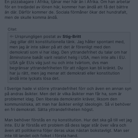
En pizzabagare i Afrika, tjänar mer här än i Afrika. Om han arbetar
för en tredjedel av lönen här, kommer han ändå att få det bättre
än där. Därför kommer de. Sociala förmåner ökar det hundrafalt,
men de skulle komma ändå.
Citat:
Ursprungligen postat av
Stig-Britt
Jag gillar ditt konstitutionella tänk. Jag håller spontant med,
men jag är inte säker på att det är förenligt med den
demokrati som vi har idag. Den yttrandefrihet du talar om har
åtminstone bakåt varit relativt helig i USA, men inte alls i EU.
USA går EUs väg just nu och inte tvärtom, dvs man
begränsar yttrandefriheten för att någon kan bli kränkt. Du
har ju rätt, men jag menar att demokrati eller konstitution
ändå inte lyckats lösa det.
I Sverige hade vi större yttrandefrihet förr och även en annan syn
på andras åsikter. Men det är vilka åsikter man får ha, som är
problemet idag. Den liberala demokratin kräver, liksom den
kommunistiska, att man har åsikter enligt ideologin. Så vi behöver
en fri demokrati. Sätta yttrandefriheten högst.
Man behöver förstås en ny konstitution. Hur det ska gå till vet jag
inte. EU är förstås ett problem då dess lagar står över våra och
även att politikerna följer deras ukas nästan bokstavligt. Man ser
inte till landet och folket i första hand.