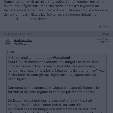
Demokrati har blivit att inte ifrågasätta, för då kommer det att bli
diktatur av någon sort. Man ska rädda demokratin genom att
faktiskt avskaffa den. Men det är konstitutionen som ska försvara
demokratin och tillåta allas åsikter och en öppen debatt, för
annars är det inte en demokrati.
Citera
2024-10-24, 11:11
#
236
Reg: Apr 2017
Worldwatcher
Inlägg: 3 675
Medlem
Citat:
Ursprungligen postat av
-Wasteland-
VARFÖR kan marknadsekonomi inte fungera utan en stat?
Förklara skälen till varför människor inte kan producera,
konsumera, uppfinna, arbeta, köpa och sälja utan en lag? Vad
är det konkret som gör att ingen kan leva, agera och utföra
handlingar?
Den enda som systematiskt vägrar att svara på frågor eller
formulera hållbara argument för sina påståenden är du.
Du lägger också ned oerhört mycket onödig tid på att
metagnälla på diskussionen och sitter som nån
bekräftelsesjuk barnunge och deklarerar att du har ”rätt”