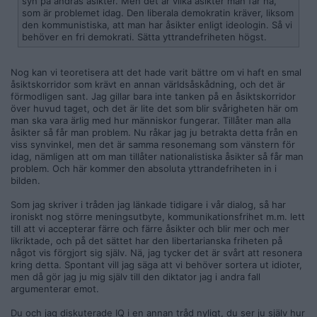
syn på andras åsikter. Men det är vilka åsikter man får ha,
som är problemet idag. Den liberala demokratin kräver, liksom
den kommunistiska, att man har åsikter enligt ideologin. Så vi
behöver en fri demokrati. Sätta yttrandefriheten högst.
Nog kan vi teoretisera att det hade varit bättre om vi haft en smal
åsiktskorridor som krävt en annan världsåskådning, och det är
förmodligen sant. Jag gillar bara inte tanken på en åsiktskorridor
över huvud taget, och det är lite det som blir svårigheten här om
man ska vara ärlig med hur människor fungerar. Tillåter man alla
åsikter så får man problem. Nu råkar jag ju betrakta detta från en
viss synvinkel, men det är samma resonemang som vänstern för
idag, nämligen att om man tillåter nationalistiska åsikter så får man
problem. Och här kommer den absoluta yttrandefriheten in i
bilden.
Som jag skriver i tråden jag länkade tidigare i vår dialog, så har
ironiskt nog större meningsutbyte, kommunikationsfrihet m.m. lett
till att vi accepterar färre och färre åsikter och blir mer och mer
likriktade, och på det sättet har den libertarianska friheten på
något vis förgjort sig själv. Nä, jag tycker det är svårt att resonera
kring detta. Spontant vill jag säga att vi behöver sortera ut idioter,
men då gör jag ju mig själv till den diktator jag i andra fall
argumenterar emot.
Du och jag diskuterade IQ i en annan tråd nyligt, du ser ju själv hur