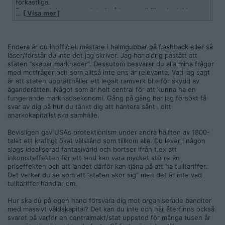
förkastliga.
Det spelar i det avseendet alltså ingen roll för min del hur
…
[ Visa mer ]
effektiv eller liberal en stat är, hur välfungerande den är, det
är ingen funktionsvariabel det handlar om.
Jag förespråkar självbestämmande och frihet, i motsats till
livegenskap.
Endera är du inofficiell mästare i halmgubbar på flashback eller så
läser/förstår du inte det jag skriver. Jag har aldrig påstått att
När det gäller dina farhågor om skurkar och banditer så är
staten ”skapar marknader”. Dessutom besvarar du alla mina frågor
det förmodligen en risk i alla mänskliga samhällen, men
med motfrågor och som alltså inte ens är relevanta. Vad jag sagt
knappast ”fritt fram”. Och jag är som sagt inte emot
är att staten upprätthåller ett legalt ramverk bl.a för skydd av
självförsvar, i den utsträckning som krävs.
äganderätten. Något som är helt central för att kunna ha en
fungerande marknadsekonomi. Gång på gång har jag försökt få
Och det finns omfattande praxeologiska argument för att
svar av dig på hur du tänkt dig att hantera sånt i ditt
majoriteten människor utanför staten (och påtvingad statlig
anarkokapitalistiska samhälle.
krigföring) väljer fredliga handlingar för att höja sin
levnadsstandard framför våldsamma, eftersom våld alltid blir
Bevisligen gav USAs protektionism under andra hälften av 1800-
riskabelt, kortsiktigt och kostsamt.
talet ett kraftigt ökat välstånd som tillkom alla. Du lever i någon
slags idealiserad fantasivärld och bortser ifrån t.ex att
När det gäller din fråga om det funnits frihetliga samhällen så
inkomsteffekten för ett land kan vara mycket större än
har det ingen relevans för sakfrågan. Slaveri är moraliskt
priseffekten och att landet därför kan tjäna på att ha tulltariffer.
förkastligt oavsett hur länge det har funnits.
Det verkar du se som att ”staten skor sig” men det är inte vad
tulltariffer handlar om.
Det har dock existerat samhällen och lagar utan
centralmakter:
Hur ska du på egen hand försvara dig mot organiserade banditer
med massivt våldskapital? Det kan du inte och här återfinns också
https://en.m.wikipedia.org/wiki/Icelandic_Commonwealth
svaret på varför en centralmakt/stat uppstod för många tusen år