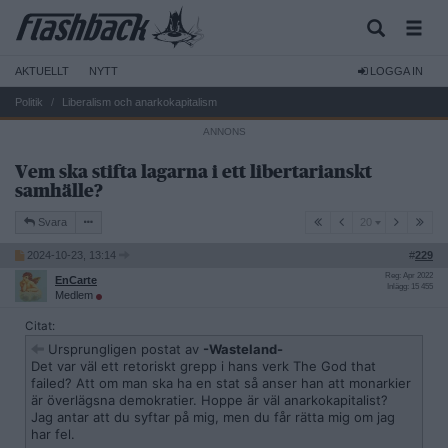
AKTUELLT
NYTT
LOGGA IN
Politik
Liberalism och anarkokapitalism
Vem ska stifta lagarna i ett libertarianskt
samhälle?
20
Svara
20
2024-10-23, 13:14
#
229
Reg: Apr 2022
EnCarte
Inlägg: 15 455
Medlem
Citat:
Ursprungligen postat av
-Wasteland-
Det var väl ett retoriskt grepp i hans verk The God that
failed? Att om man ska ha en stat så anser han att monarkier
är överlägsna demokratier. Hoppe är väl anarkokapitalist?
Jag antar att du syftar på mig, men du får rätta mig om jag
har fel.