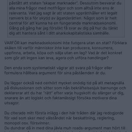
påstått att staten ”skapar marknader”. Dessutom besvarar du
alla mina frågor med motfrågor och som alltså inte ens är
relevanta. Vad jag sagt är att staten upprätthåller ett legalt
ramverk bl.a för skydd av äganderätten. Något som är helt
central för att kunna ha en fungerande marknadsekonomi.
Gång på gång har jag försökt få svar av dig på hur du tänkt
dig att hantera sånt i ditt anarkokapitalistiska samhälle.
VARFÖR kan marknadsekonomi inte fungera utan en stat? Förklara
skälen till varför människor inte kan producera, konsumera,
uppfinna, arbeta, köpa och sälja utan en lag? Vad är det konkret
som gör att ingen kan leva, agera och utföra handlingar?
Den enda som systematiskt vägrar att svara på frågor eller
formulera hållbara argument för sina påståenden är du.
Du lägger också ned oerhört mycket onödig tid på att metagnälla
på diskussionen och sitter som nån bekräftelsesjuk barnunge och
deklarerar att du har ”rätt” efter varje hugskott du slänger ur dig,
snarare än att logiskt och faktamässigt försöka motivera dina
utsagor.
Du citerade mitt första inlägg i den här tråden där jag redogjorde
för vad som sker med välståndet när beskattning, reglering,
monopol osv. försvinner.
Du dundrar då in med dina jävla muh roads-argument man hört till