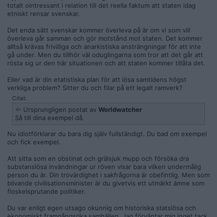
totalt ointressant i relation till det reella faktum att staten idag
etniskt rensar svenskar.
Det enda sätt svenskar kommer överleva på är om vi som vill
överleva går samman och gör motstånd mot staten. Det kommer
alltså krävas frivilliga och anarkistiska ansträngningar för att inte
gå under. Men du tillhör väl oduglingarna som tror att det går att
rösta sig ur den här situationen och att staten kommer tillåta det.
Eller vad är din etatistiska plan för att lösa samtidens högst
verkliga problem? Sitter du och filar på ett legalt ramverk?
Citat:
Ursprungligen postat av
Worldwatcher
Så till dina exempel då.
Nu idiotförklarar du bara dig själv fullständigt. Du bad om exempel
och fick exempel.
Att sitta som en obstinat och grälsjuk mupp och försöka dra
substanslösa invändningar ur röven visar bara vilken undermålig
person du är. Din trovärdighet i sakfrågorna är obefintlig. Men som
blivande civilisationsminister är du givetvis ett utmärkt ämne som
floskelsprutande politiker.
Du var enligt egen utsago okunnig om historiska statslösa och
ekonomiskt framgångsrika samhällen. Jag förväntar mig inget tack