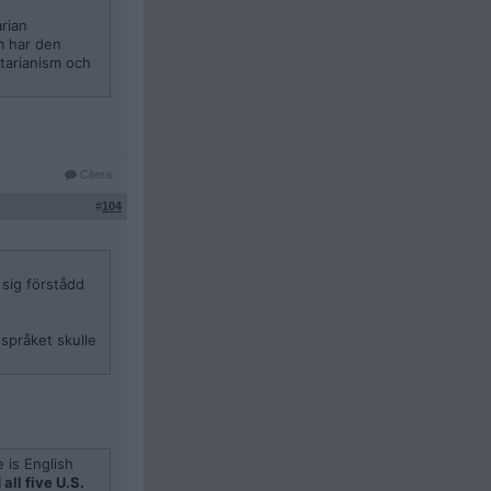
arian
m har den
rtarianism och
Citera
#
104
 sig förstådd
 språket skulle
 is English
all five U.S.