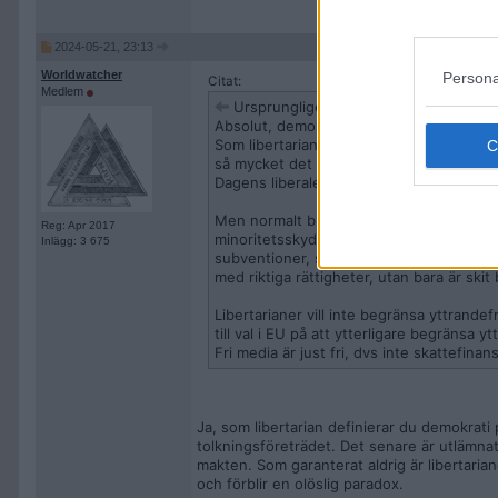
2024-05-21, 23:13
Worldwatcher
Persona
Citat:
Medlem
Ursprungligen postat av
mikaels
Absolut, demokrati i sitt ursprung bety
Som libertarian (NB, inte liberal) säger ja
så mycket det går över sina egna liv.
Dagens liberaler har kidnappat ordet och 
Men normalt brukar en modern demokrati d
Reg: Apr 2017
minoritetsskydd, men dagens 'liberaler' 
Inlägg: 3 675
subventioner, statlig media och annan vä
med riktiga rättigheter, utan bara är skit
Libertarianer vill inte begränsa yttrandefrihe
till val i EU på att ytterligare begränsa y
Fri media är just fri, dvs inte skattefinan
Ja, som libertarian definierar du demokrati 
tolkningsföreträdet. Det senare är utlämna
makten. Som garanterat aldrig är libertarian
och förblir en olöslig paradox.