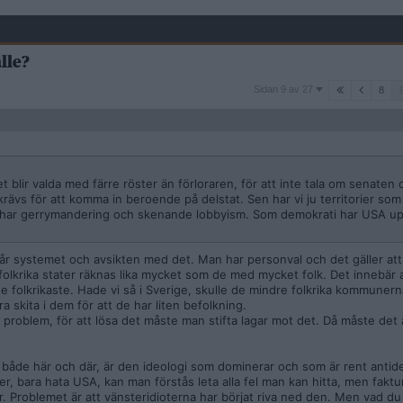
lle?
Sidan
Sidan 9 av 27
8
9
av
27
blir valda med färre röster än förloraren, för att inte tala om senaten d
krävs för att komma in beroende på delstat. Sen har vi ju territorier som
 Du har gerrymandering och skenande lobbyism. Som demokrati har USA u
står systemet och avsikten med det. Man har personval och det gäller att
olkrika stater räknas lika mycket som de med mycket folk. Det innebär at
e folkrikaste. Hade vi så i Sverige, skulle de mindre folkrika kommunern
ra skita i dem för att de har liten befolkning.
 problem, för att lösa det måste man stifta lagar mot det. Då måste det
 både här och där, är den ideologi som dominerar och som är rent anti
er, bara hata USA, kan man förstås leta alla fel man kan hitta, men faktu
. Problemet är att vänsteridioterna har börjat riva ned den. Men vad du 