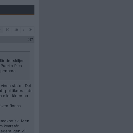
9
10
19
#
97
är det skiljer
 Puerto Rico
ppenbara
 vinna stater. Det
t politikerna inte
a eller länen ha
 även finnas
demokratisk. Men
m kvarstår.
egentligen vill