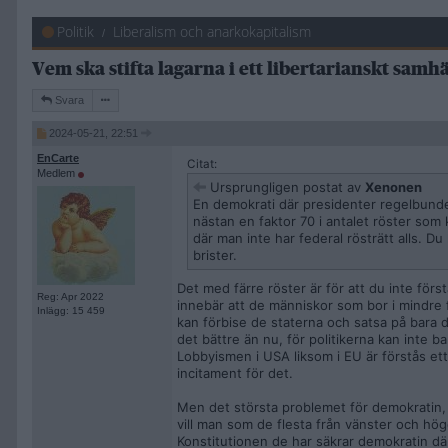
Politik
Liberalism och anarkokapitalism
Vem ska stifta lagarna i ett libertarianskt samhä
Svara
2024-05-21, 22:51
EnCarte
Citat:
Medlem
Ursprungligen postat av
Xenonen
En demokrati där presidenter regelbundet 
nästan en faktor 70 i antalet röster som 
där man inte har federal rösträtt alls.
brister.
Det med färre röster är för att du inte för
Reg: Apr 2022
innebär att de människor som bor i mindre f
Inlägg: 15 459
kan förbise de staterna och satsa på bara d
det bättre än nu, för politikerna kan inte ba
Lobbyismen i USA liksom i EU är förstås ett
incitament för det.
Men det största problemet för demokratin,
vill man som de flesta från vänster och hög
Konstitutionen de har säkrar demokratin där