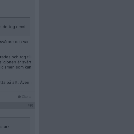
re de tog emot
t svårare och var
ades och tog till
ligionen är svårt
olicismen som kan
a på allt. Även i
Citera
#
98
 stark