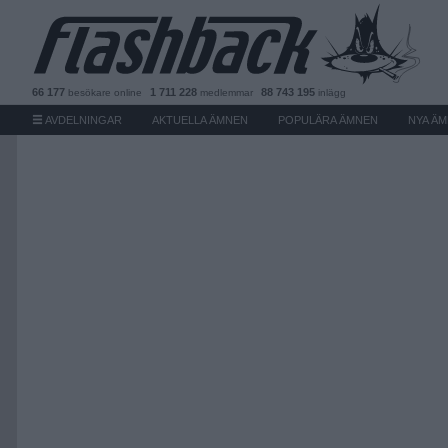
66 177
1 711 228
88 743 195
besökare
online
medlemmar
inlägg
AVDELNINGAR
AKTUELLA ÄMNEN
POPULÄRA ÄMNEN
NYA Ä