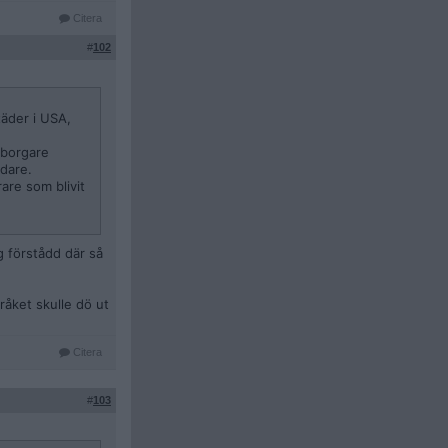
Citera
#
102
städer i USA,
edborgare
ndare.
are som blivit
g förstådd där så
råket skulle dö ut
Citera
#
103