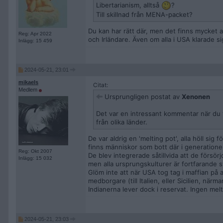
Libertarianism, alltså
?
Till skillnad från MENA-packet?
Du kan har rätt där, men det finns mycket a
Reg: Apr 2022
och Irländare. Även om alla i USA klarade si
Inlägg: 15 459
2024-05-21, 23:01
mikaels
Citat:
Medlem
Ursprungligen postat av
Xenonen
Det var en intressant kommentar när du 
från olika länder.
De var aldrig en 'melting pot', alla höll sig 
finns människor som bott där i generationer
Reg: Okt 2007
De blev integrerade såtillvida att de försör
Inlägg: 15 032
men alla ursprungskulturer är fortfarande s
Glöm inte att när USA tog tag i maffian på 
medborgare (till Italien, eller Sicilien, närma
Indianerna lever dock i reservat. Ingen melt
2024-05-21, 23:03