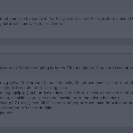
nnat som kan ha spelat in. Varför gick det sämre för katolikerna, även i 
g bättre än i andra katolska länder.
talar om USA som en gång kallades "The melting pot" pga alla invandra
för sig själva, fortfarande finns Little Italy, Chinatown mm i alla större st
 och fortfarande inte talar engelska.
jde sig (hjälpligt) och undvek kriminalitet (för det mesta) och blev medb
tarka, särskilt asiater och medelhavskulturer, men även irländare.
allvar på 70-talet, med RICO-lagarna, så deporterade man flera invandrar
re bestämt) efter att de fällts.
ing där.