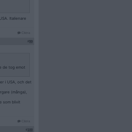
USA. Italienare
Citera
#
99
re de tog emot
äder i USA, och det
orgare (många),
e som blivit
Citera
#
100