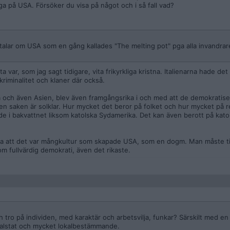
ga på USA. Försöker du visa på något och i så fall vad?
talar om USA som en gång kallades "The melting pot" pga alla invandra
ta var, som jag sagt tidigare, vita frikyrkliga kristna. Italienarna hade de
kriminalitet och klaner där också.
 och även Asien, blev även framgångsrika i och med att de demokratiser
en saken är solklar. Hur mycket det beror på folket och hur mycket på re
e i bakvattnet liksom katolska Sydamerika. Det kan även berott på kat
ga att det var mångkultur som skapade USA, som en dogm. Man måste titt
om fullvärdig demokrati, även det rikaste.
 tro på individen, med karaktär och arbetsvilja, funkar? Särskilt med en
tralstat och mycket lokalbestämmande.