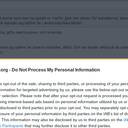
t annat som kan ha spelat in. Varför gick det sämre för katolikerna, äve
SA klarade sig bättre än i andra katolska länder.
ysta, gifta med kusiner, och troende.
ara sig sämre än smarta individer, alltid. Och de skyller alltid på de sma
).
n Rand), nu kommer en ännu värre:
.org -
Do Not Process My Personal Information
rmal condition of man. Advances which permit this norm to be exceeded
n extremely small minority, frequently despised, often condemned, an
to opt-out of the sale, sharing to third parties, or processing of your per
enever this tiny minority is kept from creating, or (as sometimes happen
ck into abject poverty.
formation for targeted advertising by us, please use the below opt-out s
r selection. Please note that after your opt-out request is processed y
eing interest-based ads based on personal information utilized by us or
disclosed to third parties prior to your opt-out. You may separately opt-
cis som tanten.
losure of your personal information by third parties on the IAB’s list of
. This information may also be disclosed by us to third parties on the
IA
Participants
that may further disclose it to other third parties.