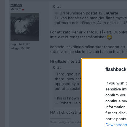
mikaels
Citat:
Medlem
Ursprungligen postat av
EnCarte
Du kan har rätt där, men det finns mycke
Italienare och Irländare. Även om alla i U
För att katoliker är klanfolk, såklart. Ouppl
Inte direkt renässansmänniskor
Reg: Okt 2007
Korkade inskränkta människor tenderar att kl
Inlägg: 15 032
(utan vilka de skulle leva på bark och vatten
Ni gillade inte att jag nämnde 'tanten' (Ay
Citat:
flashback
“Throughout history, poverty is the no
there, now and then — are the work of a
If you wish 
opposed by all right-thinking people. Wh
out of a society, the people then slip ba
sensitive in
confirm you
This is known as "bad luck.”
continue se
― Robert Heinlein
information 
HAn fick också rätt i mycket han skrev, pre
further disc
__________________
participants
Senast redigerad av mikaels 2024-05-21 kl. 23:05.
Downstream 