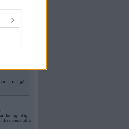
Citera
#
101
ider ska styra
 HMF,
t har att göra
liberalerna') gå
an
har den egentliga
ch din demokrati är