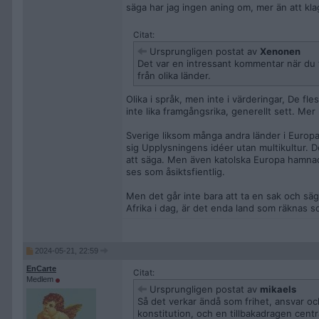
säga har jag ingen aning om, mer än att kla
Citat:
Ursprungligen postat av
Xenonen
Det var en intressant kommentar när du 
från olika länder.
Olika i språk, men inte i värderingar, De fles
inte lika framgångsrika, generellt sett. Mer 
Sverige liksom många andra länder i Europa
sig Upplysningens idéer utan multikultur. D
att säga. Men även katolska Europa hamnad
ses som åsiktsfientlig.
Men det går inte bara att ta en sak och sä
Afrika i dag, är det enda land som räknas s
2024-05-21, 22:59
EnCarte
Citat:
Medlem
Ursprungligen postat av
mikaels
Så det verkar ändå som frihet, ansvar och
konstitution, och en tillbakadragen cen