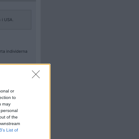
n i USA.
rta individerna
 — here and
d almost always
sonal or
s) is driven
ection to
ou may
 personal
out of the
 downstream
B’s List of