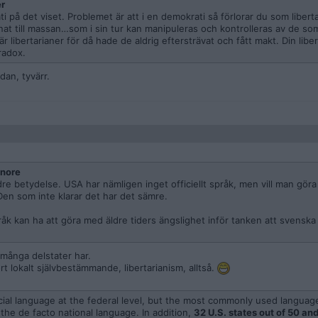
r
i på det viset. Problemet är att i en demokrati så förlorar du som libert
nat till massan…som i sin tur kan manipuleras och kontrolleras av de so
r libertarianer för då hade de aldrig eftersträvat och fått makt. Din libe
radox.
an, tyvärr.
gnore
ndre betydelse. USA har nämligen inget officiellt språk, men vill man göra
Den som inte klarar det har det sämre.
råk kan ha att göra med äldre tiders ängslighet inför tanken att svenska
många delstater har.
t lokalt självbestämmande, libertarianism, alltså.
ial language at the federal level, but the most commonly used language
 the de facto national language. In addition,
32 U.S. states out of 50 and 