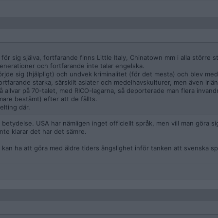
g för sig själva, fortfarande finns Little Italy, Chinatown mm i alla större 
enerationer och fortfarande inte talar engelska.
sörjde sig (hjälpligt) och undvek kriminalitet (för det mesta) och blev m
ortfarande starka, särskilt asiater och medelhavskulturer, men även irlä
å allvar på 70-talet, med RICO-lagarna, så deporterade man flera invandr
rmare bestämt) efter att de fällts.
elting där.
e betydelse. USA har nämligen inget officiellt språk, men vill man göra si
te klarar det har det sämre.
k kan ha att göra med äldre tiders ängslighet inför tanken att svenska sp