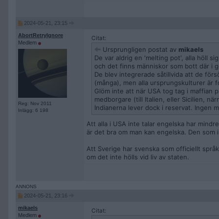
2024-05-21, 23:15
AbortRetryIgnore
Citat:
Medlem
Ursprungligen postat av
mikaels
De var aldrig en 'melting pot', alla höll si
och det finns människor som bott där i g
De blev integrerade såtillvida att de för
(många), men alla ursprungskulturer är f
Glöm inte att när USA tog tag i maffian p
medborgare (till Italien, eller Sicilien, nä
Reg: Nov 2011
Indianerna lever dock i reservat. Ingen m
Inlägg: 6 198
Att alla i USA inte talar engelska har mindr
är det bra om man kan engelska. Den som in
Att Sverige har svenska som officiellt språ
om det inte hölls vid liv av staten.
2024-05-21, 23:16
mikaels
Citat:
Medlem