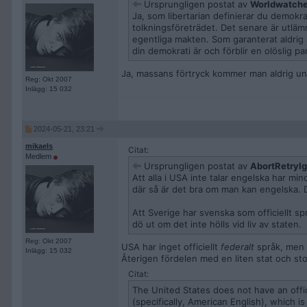
Ursprungligen postat av
Worldwatche
Ja, som libertarian definierar du demokrat
tolkningsföreträdet. Det senare är utläm
egentliga makten. Som garanterat aldrig ä
din demokrati är och förblir en olöslig pa
Ja, massans förtryck kommer man aldrig und
Reg: Okt 2007
Inlägg: 15 032
2024-05-21, 23:21
mikaels
Citat:
Medlem
Ursprungligen postat av
AbortRetryI
Att alla i USA inte talar engelska har mi
där så är det bra om man kan engelska. 
Att Sverige har svenska som officiellt sp
dö ut om det inte hölls vid liv av staten.
Reg: Okt 2007
USA har inget officiellt
federalt
språk, men 
Inlägg: 15 032
Återigen fördelen med en liten stat och stor
Citat:
The United States does not have an offic
(specifically, American English), which is