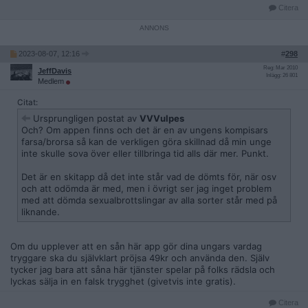
Citera
2023-08-07, 12:16
#
298
Reg: Mar 2010
JeffDavis
Inlägg: 26 801
Medlem
Citat:
Ursprungligen postat av
VVVulpes
Och? Om appen finns och det är en av ungens kompisars
farsa/brorsa så kan de verkligen göra skillnad då min unge
inte skulle sova över eller tillbringa tid alls där mer. Punkt.
Det är en skitapp då det inte står vad de dömts för, när osv
och att odömda är med, men i övrigt ser jag inget problem
med att dömda sexualbrottslingar av alla sorter står med på
liknande.
Om du upplever att en sån här app gör dina ungars vardag
tryggare ska du självklart pröjsa 49kr och använda den. Själv
tycker jag bara att såna här tjänster spelar på folks rädsla och
lyckas sälja in en falsk trygghet (givetvis inte gratis).
Citera