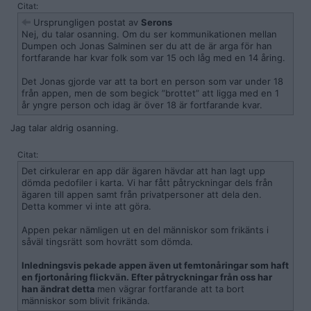
Citat:
Ursprungligen postat av
Serons
Nej, du talar osanning. Om du ser kommunikationen mellan
Dumpen och Jonas Salminen ser du att de är arga för han
fortfarande har kvar folk som var 15 och låg med en 14 åring.
Det Jonas gjorde var att ta bort en person som var under 18
från appen, men de som begick ”brottet” att ligga med en 1
år yngre person och idag är över 18 är fortfarande kvar.
Jag talar aldrig osanning.
Citat:
Det cirkulerar en app där ägaren hävdar att han lagt upp
dömda pedofiler i karta. Vi har fått påtryckningar dels från
ägaren till appen samt från privatpersoner att dela den.
Detta kommer vi inte att göra.
Appen pekar nämligen ut en del människor som frikänts i
såväl tingsrätt som hovrätt som dömda.
Inledningsvis pekade appen även ut femtonåringar som haft
en fjortonåring flickvän. Efter påtryckningar från oss har
han ändrat detta
men vägrar fortfarande att ta bort
människor som blivit frikända.