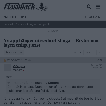
AKTUELLT
NYTT
LOGGA IN
Samhälle
Övervakning och integritet
Ny app hänger ut sexbrottslingar – Bryter mot
lagen enligt jurist
25
Svara
25
2023-08-07, 11:58
#
289
Reg: Nov 2022
VVVulpes
Inlägg: 3 852
Medlem
Citat:
Ursprungligen postat av
Serons
Detta är inte sant. Dumpen har gått ut med att denna app
publicerar just sådana fall du beskriver.
för att vara korrekt, Dumpen gick också ut med att de tog bort just
de fallen från appen efter att Dumpen varit på dem.