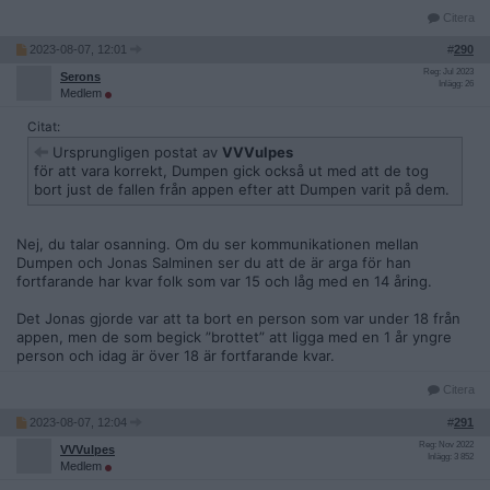
Citera
2023-08-07, 12:01
#
290
Reg: Jul 2023
Serons
Inlägg: 26
Medlem
Citat:
Ursprungligen postat av
VVVulpes
för att vara korrekt, Dumpen gick också ut med att de tog
bort just de fallen från appen efter att Dumpen varit på dem.
Nej, du talar osanning. Om du ser kommunikationen mellan
Dumpen och Jonas Salminen ser du att de är arga för han
fortfarande har kvar folk som var 15 och låg med en 14 åring.
Det Jonas gjorde var att ta bort en person som var under 18 från
appen, men de som begick ”brottet” att ligga med en 1 år yngre
person och idag är över 18 är fortfarande kvar.
Citera
2023-08-07, 12:04
#
291
Reg: Nov 2022
VVVulpes
Inlägg: 3 852
Medlem