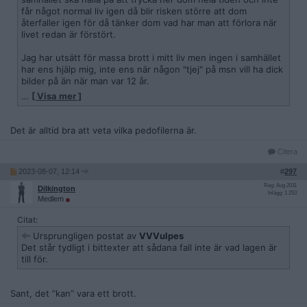
får något normal liv igen då blir risken större att dom
återfaller igen för då tänker dom vad har man att förlora när
livet redan är förstört.
Jag har utsätt för massa brott i mitt liv men ingen i samhället
har ens hjälp mig, inte ens när någon "tjej" på msn vill ha dick
bilder på än när man var 12 år.
…
[ Visa mer ]
Och jag mår inte dåligt över att skickat disk bild till någon
person när jag var 12 år inte tog jag skada av det, men att
försöka förstöra personen liv som vill ha bild från mig och
Det är alltid bra att veta vilka pedofilerna är.
göra så att personen tar sitt liv eller blir skadad ser jag ingen
som lösningen för.
Citera
2023-08-07, 12:14
#
297
Ofta blir brottslingar blir skada än offert, då syfta jag på
lättare brott.
Reg: Aug 2011
Dilkington
Inlägg: 1 253
Medlem
Citat:
Ursprungligen postat av
VVVulpes
Det står tydligt i bittexter att sådana fall inte är vad lagen är
till för.
Sant, det ”kan” vara ett brott.