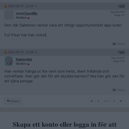
2023-08-07, 12:34
#
299
Reg: Maj 2023
yyyyy7uuy88u
Inlägg: 157
Medlem
Den där Salminen verkar vara ett riktigt opportunistiskt app-luder
Ful frisyr har han också
Citera
2023-08-07, 12:38
#
300
Reg: Jul 2017
Raktinyllet
Inlägg: 2 611
Medlem
Han verkar hänga ut lite vem som helst, även frikända och
ostraffade. Han gör det för att skydda barnen? Nej han gör det för
att tjäna pengar.
Citera
25
Svara
25
Skapa ett konto eller logga in för att