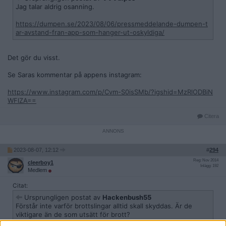
Jag talar aldrig osanning.
https://dumpen.se/2023/08/06/pressmeddelande-dumpen-t
ar-avstand-fran-app-som-hanger-ut-oskyldiga/
Det gör du visst.
Se Saras kommentar på appens instagram:
https://www.instagram.com/p/Cvm-S0isSMb/?igshid=MzRlODBiN
WFlZA==
Citera
2023-08-07, 12:12
#
294
Reg: Nov 2014
cleerboy1
Inlägg: 192
Medlem
Citat:
Ursprungligen postat av
Hackenbush55
Förstår inte varför brottslingar alltid skall skyddas. Är de
viktigare än de som utsätt för brott?