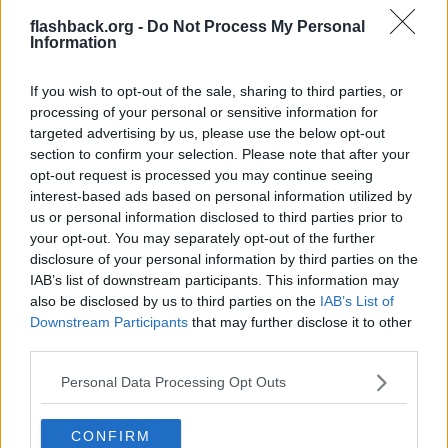
flashback.org -
Do Not Process My Personal
Fast om personen har avtjänat sitt straff så ser jag ingen poäng
Information
att hänga ut personer, det är väl en liten risk att dom återfaller så
varför ska man straffa igen.
If you wish to opt-out of the sale, sharing to third parties, or
Du kanske inte tänkt på att dom som döms för brott kanske vill ha
processing of your personal or sensitive information for
ett normalt liv efter straffet, och kanske ångra sig det dom har
gjort och vill börja på nytt liv men om hela tiden samhället ska hålla
targeted advertising by us, please use the below opt-out
på att trycka ner dom hela tiden och inte får något normal liv igen
section to confirm your selection. Please note that after your
då blir risken större att dom återfaller igen för då tänker dom vad
opt-out request is processed you may continue seeing
har man att förlora när livet redan är förstört.
interest-based ads based on personal information utilized by
Jag har utsätt för massa brott i mitt liv men ingen i samhället har
us or personal information disclosed to third parties prior to
ens hjälp mig, inte ens när någon "tjej" på msn vill ha dick bilder på
your opt-out. You may separately opt-out of the further
än när man var 12 år.
disclosure of your personal information by third parties on the
IAB’s list of downstream participants. This information may
Och jag mår inte dåligt över att skickat disk bild till någon person
när jag var 12 år inte tog jag skada av det, men att försöka förstöra
also be disclosed by us to third parties on the
IAB’s List of
personen liv som vill ha bild från mig och göra så att personen tar
Downstream Participants
that may further disclose it to other
sitt liv eller blir skadad ser jag ingen som lösningen för.
third parties.
Ofta blir brottslingar blir skada än offert, då syfta jag på lättare
Personal Data Processing Opt Outs
brott.
Citera
CONFIRM
2023-08-07, 12:12
#
295