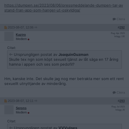
https://dumpen.se/2023/08/06/pressmeddelande-dumpen-tar-av
stand-fran-app-som-hanger-ut-oskyldiga/
Citera
2023-08-07, 12:06
#
292
Reg: Apr 2023
Kaztro
Inlägg: 130
Medlem
Citat:
Ursprungligen postat av
JoaquinGuzman
Skulle tex ngn som köpt sexuell tjänst av låt säga en 17 åring
hamna i appen och ses som pedofil?
Hm, kanske inte. Det skulle jag nog mer betrakta mer som ett rent
sexuellt utnyttjande av minderårig.
Citera
2023-08-07, 12:11
#
293
Reg: Jul 2023
Serons
Inlägg: 26
Medlem
Citat:
Ursprungligen postat av
VVVulpes