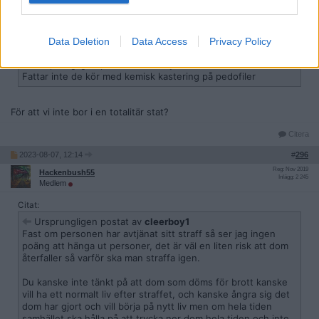
Reg: Maj 2018
Myror-Elefanter
Inlägg: 4 619
Medlem
Data Deletion
Data Access
Privacy Policy
Citat:
Ursprungligen postat av
svempa55
Fattar inte de kör med kemisk kastering på pedofiler
För att vi inte bor i en totalitär stat?
Citera
2023-08-07, 12:14
#
296
Reg: Nov 2019
Hackenbush55
Inlägg: 2 245
Medlem
Citat:
Ursprungligen postat av
cleerboy1
Fast om personen har avtjänat sitt straff så ser jag ingen
poäng att hänga ut personer, det är väl en liten risk att dom
återfaller så varför ska man straffa igen.
Du kanske inte tänkt på att dom som döms för brott kanske
vill ha ett normalt liv efter straffet, och kanske ångra sig det
dom har gjort och vill börja på nytt liv men om hela tiden
samhället ska hålla på att trycka ner dom hela tiden och inte