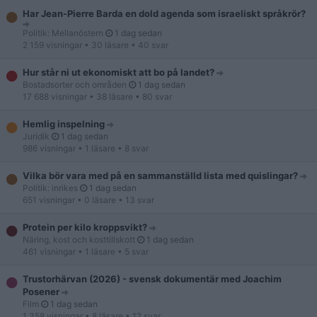
Har Jean-Pierre Barda en dold agenda som israeliskt språkrör?
Politik: Mellanöstern
1 dag sedan
2 159 visningar
• 30 läsare
• 40 svar
Hur står ni ut ekonomiskt att bo på landet?
Bostadsorter och områden
1 dag sedan
17 688 visningar
• 38 läsare
• 80 svar
Hemlig inspelning
Juridik
1 dag sedan
986 visningar
• 1 läsare
• 8 svar
Vilka bör vara med på en sammanställd lista med quislingar?
Politik: inrikes
1 dag sedan
651 visningar
• 0 läsare
• 13 svar
Protein per kilo kroppsvikt?
Näring, kost och kosttillskott
1 dag sedan
461 visningar
• 1 läsare
• 5 svar
Trustorhärvan (2026) - svensk dokumentär med Joachim
Posener
Film
1 dag sedan
1 358 visningar
• 8 läsare
• 12 svar