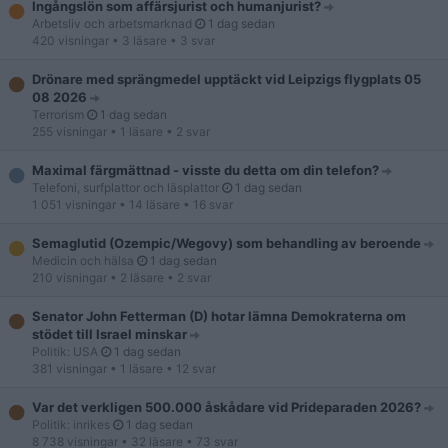
Ingångslön som affärsjurist och humanjurist?
Arbetsliv och arbetsmarknad
1 dag sedan
420 visningar
• 3 läsare
• 3 svar
Drönare med sprängmedel upptäckt vid Leipzigs flygplats 05
08 2026
Terrorism
1 dag sedan
255 visningar
• 1 läsare
• 2 svar
Maximal färgmättnad - visste du detta om din telefon?
Telefoni, surfplattor och läsplattor
1 dag sedan
1 051 visningar
• 14 läsare
• 16 svar
Semaglutid (Ozempic/Wegovy) som behandling av beroende
Medicin och hälsa
1 dag sedan
210 visningar
• 2 läsare
• 2 svar
Senator John Fetterman (D) hotar lämna Demokraterna om
stödet till Israel minskar
Politik: USA
1 dag sedan
381 visningar
• 1 läsare
• 12 svar
Var det verkligen 500.000 åskådare vid Prideparaden 2026?
Politik: inrikes
1 dag sedan
8 738 visningar
• 32 läsare
• 73 svar