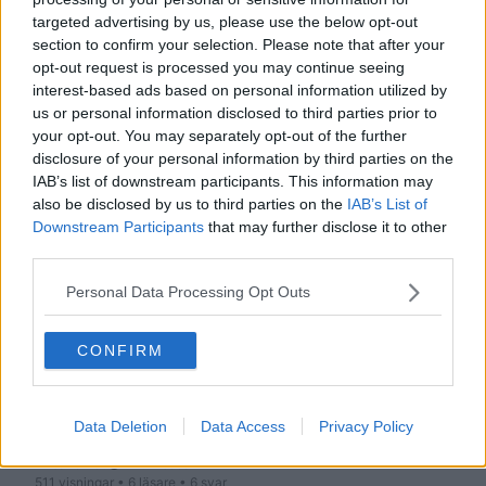
Politik: USA
16 tim sedan
targeted advertising by us, please use the below opt-out
1 146 visningar
• 6 läsare
• 21 svar
section to confirm your selection. Please note that after your
opt-out request is processed you may continue seeing
Skvaller om Stuart Ward
Kändisskvaller
16 tim sedan
interest-based ads based on personal information utilized by
299 visningar
• 0 läsare
• 4 svar
us or personal information disclosed to third parties prior to
your opt-out. You may separately opt-out of the further
Jag förstår inte krigsförbrytelser och hur det kan finnas regler i
disclosure of your personal information by third parties on the
krig!
IAB’s list of downstream participants. This information may
Politik: utrikes
16 tim sedan
also be disclosed by us to third parties on the
IAB’s List of
4 762 visningar
• 12 läsare
• 52 svar
Downstream Participants
that may further disclose it to other
Varför gömmer sig folk bakom döda tänkare i stället för att
third parties.
tänka själva?
Filosofi
17 tim sedan
Personal Data Processing Opt Outs
3 176 visningar
• 14 läsare
• 85 svar
30-årig man häktad efter misstänkt våldtäkt i Ljungbyhed
CONFIRM
(2026-08-06)
Aktuella brott och kriminalfall
17 tim sedan
429 visningar
• 1 läsare
• 5 svar
Data Deletion
Data Access
Privacy Policy
Ryde utsatt för dataintrång – alla kunder drabbade
IT-säkerhet
17 tim sedan
511 visningar
• 6 läsare
• 6 svar