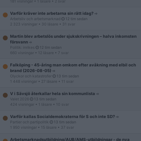
181 visningar
• 1 läsare
• 2 svar
Varför kräver inte arbetarna sin rätt idag?
Arbetsliv och arbetsmarknad
12 tim sedan
2 323 visningar
• 30 läsare
• 31 svar
Martin blev arbetslös under sjukskrivningen – halva inkomsten
försvann
Politik: inrikes
12 tim sedan
660 visningar
• 12 läsare
• 7 svar
Falköping - 45-åring man omkom efter avåkning med elbil och
brand (2026-08-05)
Olyckor och katastrofer
13 tim sedan
1 448 visningar
• 27 läsare
• 11 svar
V i Sävsjö återkallar hela sin kommunlista
Valet 2026
13 tim sedan
424 visningar
• 1 läsare
• 10 svar
Varför kallas Socialdemokraterna för S och inte SD?
Partier och partipolitik
13 tim sedan
1 950 visningar
• 15 läsare
• 37 svar
Arbetsmarknadsutbildning/AUB/AMS-utbildningar - de nya