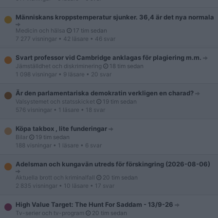
Människans kroppstemperatur sjunker. 36,4 är det nya normala
Medicin och hälsa
17 tim sedan
7 277 visningar
• 42 läsare
• 46 svar
Svart professor vid Cambridge anklagas för plagiering m.m.
Jämställdhet och diskriminering
18 tim sedan
1 098 visningar
• 9 läsare
• 20 svar
Är den parlamentariska demokratin verkligen en charad?
Valsystemet och statsskicket
19 tim sedan
576 visningar
• 1 läsare
• 18 svar
Köpa takbox , lite funderingar
Bilar
19 tim sedan
188 visningar
• 1 läsare
• 6 svar
Adelsman och kungavän utreds för förskingring (2026-08-06)
Aktuella brott och kriminalfall
20 tim sedan
2 835 visningar
• 10 läsare
• 17 svar
High Value Target: The Hunt For Saddam - 13/9-26
Tv-serier och tv-program
20 tim sedan