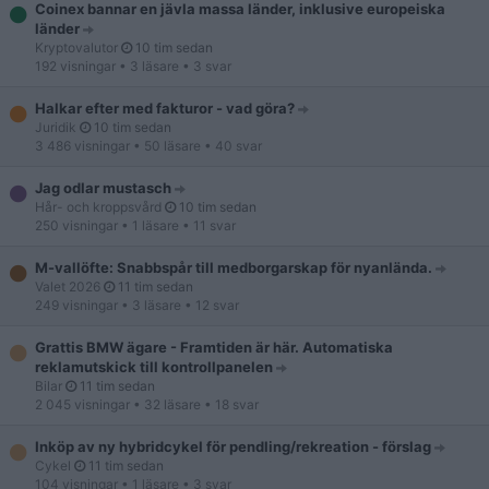
Coinex bannar en jävla massa länder, inklusive europeiska
länder
Kryptovalutor
10 tim sedan
192 visningar
• 3 läsare
• 3 svar
Halkar efter med fakturor - vad göra?
Juridik
10 tim sedan
3 486 visningar
• 50 läsare
• 40 svar
Jag odlar mustasch
Hår- och kroppsvård
10 tim sedan
250 visningar
• 1 läsare
• 11 svar
M-vallöfte: Snabbspår till medborgarskap för nyanlända.
Valet 2026
11 tim sedan
249 visningar
• 3 läsare
• 12 svar
Grattis BMW ägare - Framtiden är här. Automatiska
reklamutskick till kontrollpanelen
Bilar
11 tim sedan
2 045 visningar
• 32 läsare
• 18 svar
Inköp av ny hybridcykel för pendling/rekreation - förslag
Cykel
11 tim sedan
104 visningar
• 1 läsare
• 3 svar