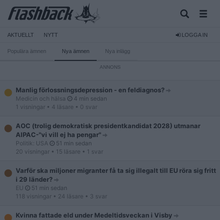
AKTUELLT
NYTT
LOGGA IN
Populära ämnen
Nya ämnen
Nya inlägg
Manlig förlossningsdepression - en feldiagnos?
Medicin och hälsa
4 min sedan
1 visningar
• 4 läsare
• 0 svar
AOC (trolig demokratisk presidentkandidat 2028) utmanar
AIPAC-"vi vill ej ha pengar"
Politik: USA
51 min sedan
20 visningar
• 15 läsare
• 1 svar
Varför ska miljoner migranter få ta sig illegalt till EU röra sig fritt
i 29 länder?
EU
51 min sedan
118 visningar
• 24 läsare
• 3 svar
Kvinna fattade eld under Medeltidsveckan i Visby