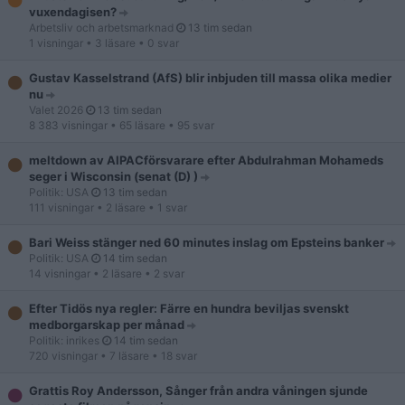
vuxendagisen?
Arbetsliv och arbetsmarknad
13 tim sedan
1 visningar
• 3 läsare
• 0 svar
Gustav Kasselstrand (AfS) blir inbjuden till massa olika medier
nu
Valet 2026
13 tim sedan
8 383 visningar
• 65 läsare
• 95 svar
meltdown av AIPACförsvarare efter Abdulrahman Mohameds
seger i Wisconsin (senat (D) )
Politik: USA
13 tim sedan
111 visningar
• 2 läsare
• 1 svar
Bari Weiss stänger ned 60 minutes inslag om Epsteins banker
Politik: USA
14 tim sedan
14 visningar
• 2 läsare
• 2 svar
Efter Tidös nya regler: Färre en hundra beviljas svenskt
medborgarskap per månad
Politik: inrikes
14 tim sedan
720 visningar
• 7 läsare
• 18 svar
Grattis Roy Andersson, Sånger från andra våningen sjunde