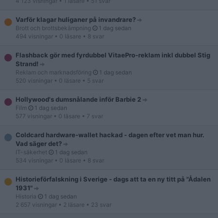
4 123 visningar
• 1 läsare
• 51 svar
Varför klagar huliganer på invandrare?
Brott och brottsbekämpning
1 dag sedan
494 visningar
• 0 läsare
• 8 svar
Flashback gör med fyrdubbel VitaePro-reklam inkl dubbel Stig
Strand!
Reklam och marknadsföring
1 dag sedan
520 visningar
• 0 läsare
• 5 svar
Hollywood's dumsnålande inför Barbie 2
Film
1 dag sedan
577 visningar
• 0 läsare
• 7 svar
Coldcard hardware-wallet hackad - dagen efter vet man hur.
Vad säger det?
IT-säkerhet
1 dag sedan
534 visningar
• 0 läsare
• 8 svar
Historieförfalskning i Sverige - dags att ta en ny titt på "Ådalen
1931"
Historia
1 dag sedan
2 657 visningar
• 2 läsare
• 23 svar