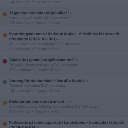
146 visningar
• 0 läsare
• 3 svar
Tågmekaniker eller tågtekniker?
Utbildning och studier
20 tim sedan
279 visningar
• 2 läsare
• 6 svar
Kvarnbergsmannen i Karlstad åtalas – misstänks för sexuellt
ofredande (2026-08-06)
Aktuella brott och kriminalfall
21 tim sedan
462 visningar
• 9 läsare
• 2 svar
Väcka liv i gamla jordgubbsplantor?
Trädgård, växter och odling
21 tim sedan
383 visningar
• 1 läsare
• 8 svar
Varning för Nestor Mobil - Nordfin Kapital
Telefoni: operatörer
21 tim sedan
195 visningar
• 1 läsare
• 3 svar
Diskuterade romer med en bot...
Socialantropologi, etnologi och sociologi
21 tim sedan
426 visningar
• 1 läsare
• 5 svar
Parkerade på handikappruta i Landskrona – hamnade i storbråk
(2026-08-05)