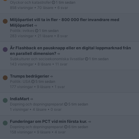
Olyckor och katastrofer
1 tim sedan
858 visningar
• 70 läsare
• 6 svar
Miljöpartiet vill ta in fler - 800 000 fler invandrare med
Miljöpartiet
Politik: inrikes
1 tim sedan
283 visningar
• 21 läsare
• 8 svar
Är Flashback en pausknapp eller en digital loppmarknad från
en parallell dimension?
Subkulturer och socioekonomiska livsstilar
1 tim sedan
143 visningar
• 8 läsare
• 11 svar
Trumps bedrägerier
Politik: USA
5 tim sedan
177 visningar
• 9 läsare
• 1 svar
IndiaMart
Dopning och dopningspreparat
5 tim sedan
1 visningar
• 4 läsare
• 0 svar
Funderingar om PCT vid min första kur.
Dopning och dopningspreparat
6 tim sedan
158 visningar
• 9 läsare
• 4 svar