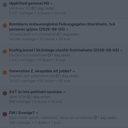
Upphittad gammal HD
Hårdvara: PC
1 dag sedan
5 227 visningar
• 4 läsare
• 34 svar
Bomblarm restauranglokal Folkungagatan Stockholm, två
personer gripna (2026-08-05)
Aktuella brott och kriminalfall
1 dag sedan
48 060 visningar
• 53 läsare
• 39 svar
Kraftig brand i Sköldinge utanför Katrineholm (2026-08-05)
Olyckor och katastrofer
1 dag sedan
1 442 visningar
• 10 läsare
• 6 svar
Generation Z, okapabla att jobba?
Arbetsliv och arbetsmarknad
1 dag sedan
29 223 visningar
• 55 läsare
• 181 svar
SVT är inte politiskt neutrala
Valet 2026
1 dag sedan
998 visningar
• 0 läsare
• 19 svar
DW i Sverige?
Egen musik: teknik, instrument, inköp och produktion
1 dag sedan
253 visningar
• 0 läsare
• 1 svar