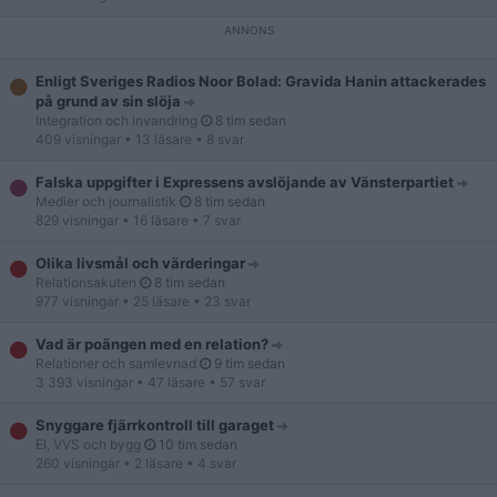
Enligt Sveriges Radios Noor Bolad: Gravida Hanin attackerades
på grund av sin slöja
Integration och invandring
8 tim sedan
409 visningar
• 13 läsare
• 8 svar
Falska uppgifter i Expressens avslöjande av Vänsterpartiet
Medier och journalistik
8 tim sedan
829 visningar
• 16 läsare
• 7 svar
Olika livsmål och värderingar
Relationsakuten
8 tim sedan
977 visningar
• 25 läsare
• 23 svar
Vad är poängen med en relation?
Relationer och samlevnad
9 tim sedan
3 393 visningar
• 47 läsare
• 57 svar
Snyggare fjärrkontroll till garaget
El, VVS och bygg
10 tim sedan
260 visningar
• 2 läsare
• 4 svar