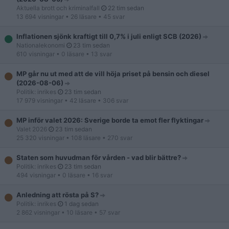
Aktuella brott och kriminalfall
22 tim sedan
13 694 visningar
• 26 läsare
• 45 svar
Inflationen sjönk kraftigt till 0,7% i juli enligt SCB (2026)
Nationalekonomi
23 tim sedan
610 visningar
• 0 läsare
• 13 svar
MP går nu ut med att de vill höja priset på bensin och diesel
(2026-08-06)
Politik: inrikes
23 tim sedan
17 979 visningar
• 42 läsare
• 306 svar
MP inför valet 2026: Sverige borde ta emot fler flyktingar
Valet 2026
23 tim sedan
25 320 visningar
• 108 läsare
• 270 svar
Staten som huvudman för vården - vad blir bättre?
Politik: inrikes
23 tim sedan
494 visningar
• 0 läsare
• 16 svar
Anledning att rösta på S?
Politik: inrikes
1 dag sedan
2 862 visningar
• 10 läsare
• 57 svar