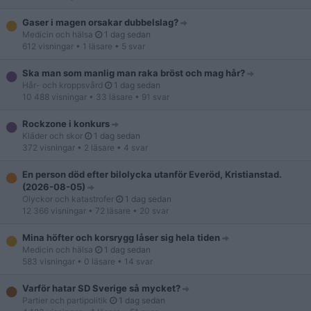
Gaser i magen orsakar dubbelslag?
Medicin och hälsa
1 dag sedan
612 visningar
• 1 läsare
• 5 svar
Ska man som manlig man raka bröst och mag hår?
Hår- och kroppsvård
1 dag sedan
10 488 visningar
• 33 läsare
• 91 svar
Rockzone i konkurs
Kläder och skor
1 dag sedan
372 visningar
• 2 läsare
• 4 svar
En person död efter bilolycka utanför Everöd, Kristianstad.
(2026-08-05)
Olyckor och katastrofer
1 dag sedan
12 366 visningar
• 72 läsare
• 20 svar
Mina höfter och korsrygg låser sig hela tiden
Medicin och hälsa
1 dag sedan
583 visningar
• 0 läsare
• 14 svar
Varför hatar SD Sverige så mycket?
Partier och partipolitik
1 dag sedan