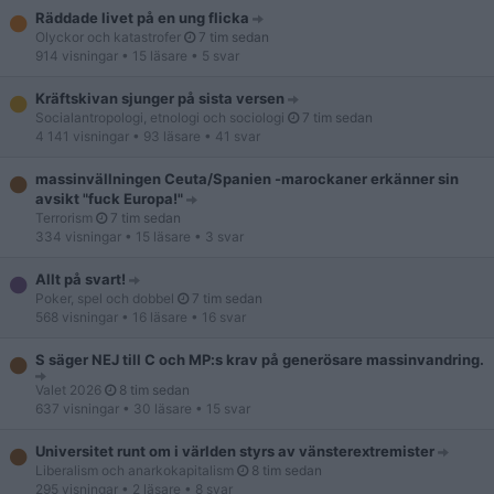
Räddade livet på en ung flicka
Olyckor och katastrofer
7 tim sedan
914 visningar
• 15 läsare
• 5 svar
Kräftskivan sjunger på sista versen
Socialantropologi, etnologi och sociologi
7 tim sedan
4 141 visningar
• 93 läsare
• 41 svar
massinvällningen Ceuta/Spanien -marockaner erkänner sin
avsikt "fuck Europa!"
Terrorism
7 tim sedan
334 visningar
• 15 läsare
• 3 svar
Allt på svart!
Poker, spel och dobbel
7 tim sedan
568 visningar
• 16 läsare
• 16 svar
S säger NEJ till C och MP:s krav på generösare massinvandring.
Valet 2026
8 tim sedan
637 visningar
• 30 läsare
• 15 svar
Universitet runt om i världen styrs av vänsterextremister
Liberalism och anarkokapitalism
8 tim sedan
295 visningar
• 2 läsare
• 8 svar