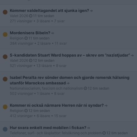
Kommer valdeltagandet att sjunka igen?
Valet 2026
11 tim sedan
271 visningar
• 3 läsare
• 7 svar
Mordenisera Bibeln?
Religion
11 tim sedan
384 visningar
• 2 läsare
• 11 svar
S-kandidaten Stuart Ward hoppas av – skrev om ”nazistjudar”
Valet 2026
12 tim sedan
521 visningar
• 13 läsare
• 9 svar
Isabel Peralta rev sönder domen och gjorde romersk hälsning
utanför Marockos ambassad
Nationalsocialism, fascism och nationalism
12 tim sedan
502 visningar
• 1 läsare
• 8 svar
Kommer ni också närmare Herren när ni syndar?
Religion
12 tim sedan
412 visningar
• 6 läsare
• 15 svar
Hur svara enkelt med mobilen i fickan?
Telefoner, surf- och läsplattor: felsökning och problem
12 tim sedan