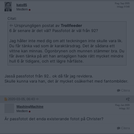
Reg: Sep 2005
kato85
Inlägg: 9 548
Medlem
Citat:
Ursprungligen postat av
Trollfeeder
6 år senare är det väl? Passfotot är väl från 92?
Jag håller inte med dig om att teckningen inte skulle vara lik.
Du får tänka vad som är karaktärsdrag. Det är sådana ett
vittne kan minnas. Ögonbrynen och munnen stämmer bra. Du
får även tänka på att han antagligen hade rätt mycket mindre
hull 6 år tidigare, och ett lägre hårfäste.
Jasså passfotot från 92.. ok då får jag revidera.
Skulle kunna vara han, det är mycket osäkerhet med fantombilder.
Citera
2020-03-05, 06:43
#
7
Reg: Jan 2009
WashingMachine
Inlägg: 112
Medlem
Är passfotot det enda existerande fotot på Christer?
Citera