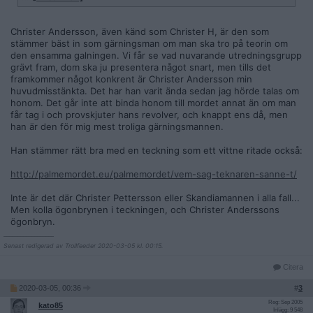
*
Hade före mordet köpt in samma typ av ovanliga kulor som
använts vid mordet (dock ej samma isotoptyp)
Christer Andersson, även känd som Christer H, är den som
stämmer bäst in som gärningsman om man ska tro på teorin om
*
Stämmer in på vittnenas beskrivning av gärningsmannen.
den ensamma galningen. Vi får se vad nuvarande utredningsgrupp
grävt fram, dom ska ju presentera något snart, men tills det
*
Stämmer överens på 15 punkter i GMP.
framkommer något konkrent är Christer Andersson min
huvudmisstänkta. Det har han varit ända sedan jag hörde talas om
*
Den enda misstänkta på långa vägar som experten på GMP
honom. Det går inte att binda honom till mordet annat än om man
Ulf Åsgård tror är GM.
får tag i och provskjuter hans revolver, och knappt ens då, men
han är den för mig mest troliga gärningsmannen.
*
Förlorade mycket pengar dagen före mordet när regeringen
Palme höjde skatten på aktievinster, vilket fick börsen att
Han stämmer rätt bra med en teckning som ett vittne ritade också:
rasa.
http://palmemordet.eu/palmemordet/vem-sag-teknaren-sanne-t/
*
Hade inget alibi för hela morddagen. Hade inget jobb. Sa
han var sjuk denna dag (medans hans anhöriga sa han var
Inte är det där Christer Pettersson eller Skandiamannen i alla fall...
frisk)
Men kolla ögonbrynen i teckningen, och Christer Anderssons
ögonbryn.
*
Bodde i Vasastan norr om biografen grand. 15 min. att
__________________
springa dit från mordplatsen.
Senast redigerad av Trollfeeder 2020-03-05 kl. 00:15.
*
Sågs vid konditori snett över mordplatsen vid varje årsdag
Citera
för mordet. Besökte konditoriet tusentals gånger efter
2020-03-05, 00:36
#
3
mordet enligt personal. De var rädd för hans "stirrande blick"
Reg: Sep 2005
kato85
Inlägg: 9 548