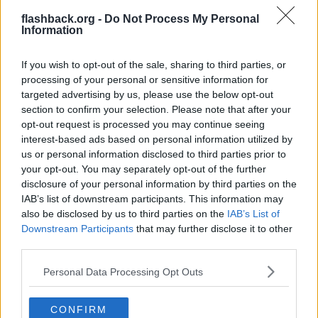
bara tittar på henne och sedan springer vidare genom
flashback.org -
Do Not Process My Personal
Snickarbacken.
Information
Han kommer så till Birger Jarlsgatan där han tar vänster.
Här möter han två vittnen och skyler ansiktet för dem när han
passerar.
If you wish to opt-out of the sale, sharing to third parties, or
Han forstätter vidare norrut till Odengatan och tar sedan vänster
processing of your personal or sensitive information for
vidare Odengatan till Hälsingegatan
(alternativt tar vänster vid någon av sidogatorna och sicksackar sig
targeted advertising by us, please use the below opt-out
fram till Hälsingegatan)
section to confirm your selection. Please note that after your
opt-out request is processed you may continue seeing
23:30-23:45
interest-based ads based on personal information utilized by
CA ankommer lägenheten i Vasastan.
us or personal information disclosed to third parties prior to
__________________
Senast redigerad av kato85 2020-03-05 kl. 00:54.
your opt-out. You may separately opt-out of the further
disclosure of your personal information by third parties on the
Citera
IAB’s list of downstream participants. This information may
2020-03-05, 00:43
#
4
also be disclosed by us to third parties on the
IAB’s List of
Reg: Sep 2005
kato85
Downstream Participants
that may further disclose it to other
Inlägg: 9 548
Medlem
third parties.
Citat:
Personal Data Processing Opt Outs
Ursprungligen postat av
Trollfeeder
Christer Andersson, även känd som Christer H, är den som
stämmer bäst in som gärningsman om man ska tro på teorin
CONFIRM
om den ensamma galningen. Vi får se vad nuvarande