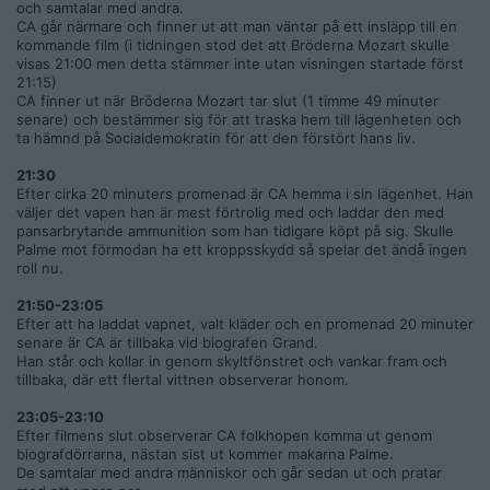
och samtalar med andra.
CA går närmare och finner ut att man väntar på ett insläpp till en
kommande film (i tidningen stod det att Bröderna Mozart skulle
visas 21:00 men detta stämmer inte utan visningen startade först
21:15)
CA finner ut när Bröderna Mozart tar slut (1 timme 49 minuter
senare) och bestämmer sig för att traska hem till lägenheten och
ta hämnd på Socialdemokratin för att den förstört hans liv.
21:30
Efter cirka 20 minuters promenad är CA hemma i sin lägenhet. Han
väljer det vapen han är mest förtrolig med och laddar den med
pansarbrytande ammunition som han tidigare köpt på sig. Skulle
Palme mot förmodan ha ett kroppsskydd så spelar det ändå ingen
roll nu.
21:50-23:05
Efter att ha laddat vapnet, valt kläder och en promenad 20 minuter
senare är CA är tillbaka vid biografen Grand.
Han står och kollar in genom skyltfönstret och vankar fram och
tillbaka, där ett flertal vittnen observerar honom.
23:05-23:10
Efter filmens slut observerar CA folkhopen komma ut genom
biografdörrarna, nästan sist ut kommer makarna Palme.
De samtalar med andra människor och går sedan ut och pratar