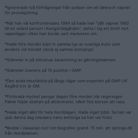
*
Ignorerade två förfrågningar från polisen om att lämna in vapnet
för provskjutning.
*
När han väl konfronterades 1994 så hade han "sålt vapnet 1992
till en okänd person i Kungsträdgården", detta i sig ett brott mot
vapenlagen vilket han borde varit medveten om.
*
Hade före mordet köpt in samma typ av ovanliga kulor som
använts vid mordet (dock ej samma isotoptyp)
*
Stämmer in på vittnenas beskrivning av gärningsmannen.
*
Stämmer överens på 15 punkter i GMP.
*
Den enda misstänkta på långa vägar som experten på GMP Ulf
Åsgård tror är GM.
*
Förlorade mycket pengar dagen före mordet när regeringen
Palme höjde skatten på aktievinster, vilket fick börsen att rasa.
*
Hade inget alibi för hela morddagen. Hade inget jobb. Sa han var
sjuk denna dag (medans hans anhöriga sa han var frisk)
*
Bodde i Vasastan norr om biografen grand. 15 min. att springa dit
från mordplatsen.