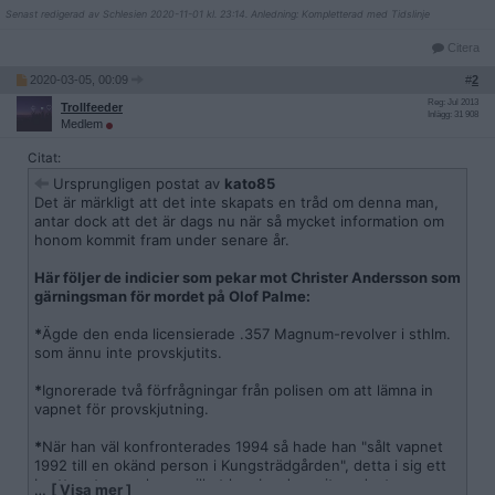
Senast redigerad av Schlesien 2020-11-01 kl. 23:14. Anledning: Kompletterad med Tidslinje
Citera
2020-03-05, 00:09
#
2
Reg: Jul 2013
Trollfeeder
Inlägg: 31 908
Medlem
Citat:
Ursprungligen postat av
kato85
Det är märkligt att det inte skapats en tråd om denna man,
antar dock att det är dags nu när så mycket information om
honom kommit fram under senare år.
Här följer de indicier som pekar mot Christer Andersson som
gärningsman för mordet på Olof Palme:
*
Ägde den enda licensierade .357 Magnum-revolver i sthlm.
som ännu inte provskjutits.
*
Ignorerade två förfrågningar från polisen om att lämna in
vapnet för provskjutning.
*
När han väl konfronterades 1994 så hade han "sålt vapnet
1992 till en okänd person i Kungsträdgården", detta i sig ett
brott mot vapenlagen vilket han borde varit medveten om.
…
[ Visa mer ]