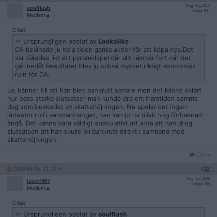
Reg: Aug 2010
soulflash
Inlägg: 631
Medlem
Citat:
Ursprungligen postat av
Lookalike
CA belånade ju hela tiden gamla aktier för att köpa nya.Det
var således likt ett pyramidspel där allt rämnar fort när det
går nedåt.Resultatet blev ju också mycket riktigt ekonomisk
ruin för CA.
Ja, känner till att han blev bankrutt senare men det känns oklart
hur pass starka slutsatser man kunde dra om framtiden samma
dag som beskedet av skattehöjningen. Nu spelar det ingen
jättestor roll i sammanhanget, han kan ju ha blivit nog förbannad
ändå. Det känns bara väldigt spekulativt att anta att han drog
slutsatsen att han skulle bli bankrutt direkt i samband med
skattehöjningen.
Citera
2020-03-05, 11:10
#
12
Reg: Jan 2009
taster987
Inlägg: 264
Medlem
Citat:
Ursprungligen postat av
soulflash