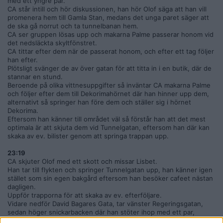
med ett yngre par.
CA står intill och hör diskussionen, han hör Olof säga att han vill
promenera hem till Gamla Stan, medans det unga paret säger att
de ska gå norrut och ta tunnelbanan hem.
CA ser gruppen lösas upp och makarna Palme passerar honom vid
det nedsläckta skyltfönstret.
CA tittar efter dem när de passerat honom, och efter ett tag följer
han efter.
Plötsligt svänger de av över gatan för att titta in i en butik, där de
stannar en stund.
Beroende på olika vittnesuppgifter så inväntar CA makarna Palme
och följer efter dem till Dekorimahörnet där han hinner upp dem,
alternativt så springer han före dem och ställer sig i hörnet
Dekorima.
Eftersom han känner till området väl så förstår han att det mest
optimala är att skjuta dem vid Tunnelgatan, eftersom han där kan
skaka av ev. bilister genom att springa trappan upp.
23:19
CA skjuter Olof med ett skott och missar Lisbet.
Han tar till flykten och springer Tunnelgatan upp, han känner igen
stället som sin egen bakgård eftersom han besöker cafeet nästan
dagligen.
Uppför trapporna för att skaka av ev. efterföljare.
Vidare nedför David Bagares Gata, tar vänster Regeringsgatan,
sedan höger snickarbacken där han stöter ihop med ett par,
kvinnan i paret knuffas mot marken och hon skäller på CA som