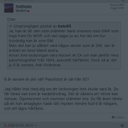
Reg: Jul 2013
Trollfeeder
Inlägg: 31 908
Medlem
Citat:
Ursprungligen postat av
kato85
Ja, han är iaf. den som stämmer mest överens med GMP som
togs fram för MOP, och det säger ju en hel del om hur
trovärdig han är som GM.
Men det kan ju såklart vara någon annan som är GM, det är
enbart en teori bland andra.
Anser inte teckningen vara mycket lik CA om man jämför med
passfotografiet från 1994, speciellt hårfästet. Dock så är det
ju 8 år senare, folk förändras.
6 år senare är det väl? Passfotot är väl från 92?
Jag håller inte med dig om att teckningen inte skulle vara lik. Du
får tänka vad som är karaktärsdrag. Det är sådana ett vittne kan
minnas. Ögonbrynen och munnen stämmer bra. Du får även tänka
på att han antagligen hade rätt mycket mindre hull 6 år tidigare,
och ett lägre hårfäste.
Citera
2020-03-05, 00:52
#
6