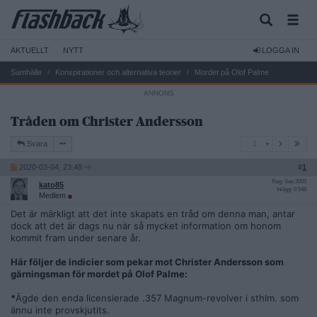
AKTUELLT
NYTT
LOGGA IN
Samhälle
Konspirationer och alternativa teorier
Mordet på Olof Palme
Tråden om Christer Andersson
1
Svara
1
2020-03-04, 23:48
#
1
Reg: Sep 2005
kato85
Inlägg: 9 548
Medlem
Det är märkligt att det inte skapats en tråd om denna man, antar
dock att det är dags nu när så mycket information om honom
kommit fram under senare år.
Här följer de indicier som pekar mot Christer Andersson som
gärningsman för mordet på Olof Palme:
*
Ägde den enda licensierade .357 Magnum-revolver i sthlm. som
ännu inte provskjutits.