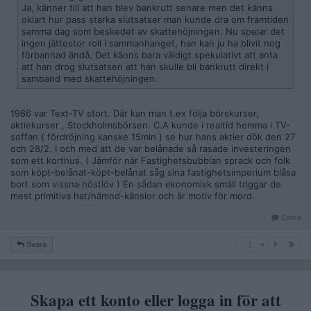
Ja, känner till att han blev bankrutt senare men det känns
oklart hur pass starka slutsatser man kunde dra om framtiden
samma dag som beskedet av skattehöjningen. Nu spelar det
ingen jättestor roll i sammanhanget, han kan ju ha blivit nog
förbannad ändå. Det känns bara väldigt spekulativt att anta
att han drog slutsatsen att han skulle bli bankrutt direkt i
samband med skattehöjningen.
1986 var Text-TV stort. Där kan man t.ex följa börskurser,
aktiekurser , Stockholmsbörsen. C.A kunde i realtid hemma i TV-
soffan ( fördröjning kanske 15min ) se hur hans aktier dök den 27
och 28/2. I och med att de var belånade så rasade investeringen
som ett korthus. ( Jämför när Fastighetsbubblan sprack och folk
som köpt-belånat-köpt-belånat såg sina fastighetsimperium blåsa
bort som vissna höstlöv ) En sådan ekonomisk smäll triggar de
mest primitiva hat/hämnd-känslor och är motiv för mord.
Citera
1
Svara
1
Skapa ett konto eller logga in för att