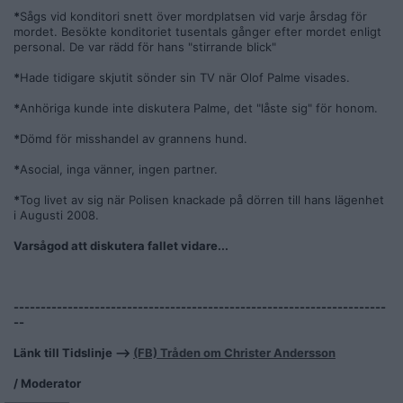
*
Sågs vid konditori snett över mordplatsen vid varje årsdag för
mordet. Besökte konditoriet tusentals gånger efter mordet enligt
personal. De var rädd för hans "stirrande blick"
*
Hade tidigare skjutit sönder sin TV när Olof Palme visades.
*
Anhöriga kunde inte diskutera Palme, det "låste sig" för honom.
*
Dömd för misshandel av grannens hund.
*
Asocial, inga vänner, ingen partner.
*
Tog livet av sig när Polisen knackade på dörren till hans lägenhet
i Augusti 2008.
Varsågod att diskutera fallet vidare...
---------------------------------------------------------------------
--
Länk till Tidslinje -->
(FB) Tråden om Christer Andersson
/ Moderator
__________________