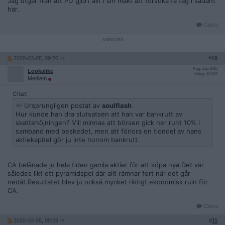
Jag utgår från att PU gjort allt i sin makt att försöka få tag i sådant
här.
Citera
2020-03-05, 09:26
#
10
Reg: Sep 2010
Lookalike
Inlägg: 16 007
Medlem
Citat:
Ursprungligen postat av
soulflash
Hur kunde han dra slutsatsen att han var bankrutt av
skattehöjningen? Vill minnas att börsen gick ner runt 10% i
samband med beskedet, men att förlora en tiondel av hans
aktiekapitel gör ju inte honom bankrutt.
CA belånade ju hela tiden gamla aktier för att köpa nya.Det var
således likt ett pyramidspel där allt rämnar fort när det går
nedåt.Resultatet blev ju också mycket riktigt ekonomisk ruin för
CA.
Citera
2020-03-05, 09:59
#
11