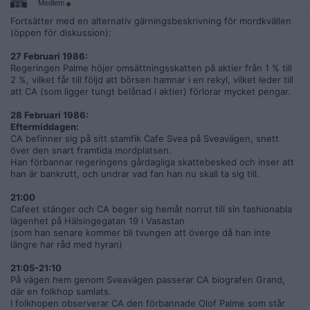
*
Hade tidigare skjutit sönder sin TV när Olof Palme visades.
Medlem
Fortsätter med en alternativ gärningsbeskrivning för mordkvällen
*
Anhöriga kunde inte diskutera Palme, det "låste sig" för
(öppen för diskussion):
honom.
27 Februari 1986:
*
Dömd för misshandel av grannens hund.
Regeringen Palme höjer omsättningsskatten på aktier från 1 % till
2 %, vilket får till följd att börsen hamnar i en rekyl, vilket leder till
*
Asocial, inga vänner, ingen partner.
att CA (som ligger tungt belånad i aktier) förlorar mycket pengar.
*
Tog livet av sig när Polisen knackade på dörren till hans
28 Februari 1986:
lägenhet i Augusti 2008.
Eftermiddagen:
CA befinner sig på sitt stamfik Cafe Svea på Sveavägen, snett
Varsågod att diskutera fallet vidare...
över den snart framtida mordplatsen.
Han förbannar regeringens gårdagliga skattebesked och inser att
han är bankrutt, och undrar vad fan han nu skall ta sig till.
21:00
Cafeet stänger och CA beger sig hemåt norrut till sin fashionabla
lägenhet på Hälsingegatan 19 i Vasastan
(som han senare kommer bli tvungen att överge då han inte
längre har råd med hyran)
21:05-21:10
På vägen hem genom Sveavägen passerar CA biografen Grand,
där en folkhop samlats.
I folkhopen observerar CA den förbannade Olof Palme som står