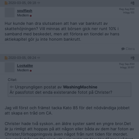
2020-03-05, 09:18
#
8
Reg: Aug 2010
soulflash
Inlägg: 631
Medlem
Hur kunde han dra slutsatsen att han var bankrutt av
skattehöjningen? Vill minnas att börsen gick ner runt 10% i
samband med beskedet, men att förlora en tiondel av hans
aktiekapitel gör ju inte honom bankrutt.
Citera
2020-03-05, 09:24
#
9
Reg: Sep 2010
Lookalike
Inlägg: 16 007
Medlem
Citat:
Ursprungligen postat av
WashingMachine
Är passfotot det enda existerande fotot på Christer?
Jag vill först och främst tacka Kato 85 för det nödvändiga jobbet
att skapa en tråd om CA.
Christer hade två syskon..en äldre syster samt en yngre bror.Det
är ju rimligt att hoppas på att någon eller båda av dem har foton av
Christer,förhoppningsvis även något från runt tiden för mordet.