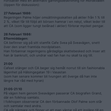
Fortsätter med en alternativ gärningsbeskrivning för mordkvällen
*
Anhöriga kunde inte diskutera Palme, det "låste sig" för
(öppen för diskussion):
honom.
27 Februari 1986:
*
Dömd för misshandel av grannens hund.
Regeringen Palme höjer omsättningsskatten på aktier från 1 % till
2 %, vilket får till följd att börsen hamnar i en rekyl, vilket leder till
*
Asocial, inga vänner, ingen partner.
att CA (som ligger tungt belånad i aktier) förlorar mycket pengar.
*
Tog livet av sig när Polisen knackade på dörren till hans
28 Februari 1986:
lägenhet i Augusti 2008.
Eftermiddagen:
CA befinner sig på sitt stamfik Cafe Svea på Sveavägen, snett
Varsågod att diskutera fallet vidare...
över den snart framtida mordplatsen.
Han förbannar regeringens gårdagliga skattebesked och inser att
han är bankrutt, och undrar vad fan han nu skall ta sig till.
21:00
Cafeet stänger och CA beger sig hemåt norrut till sin fashionabla
lägenhet på Hälsingegatan 19 i Vasastan
(som han senare kommer bli tvungen att överge då han inte
längre har råd med hyran)
21:05-21:10
På vägen hem genom Sveavägen passerar CA biografen Grand,
där en folkhop samlats.
I folkhopen observerar CA den förbannade Olof Palme som står
och samtalar med andra.
CA går närmare och finner ut att man väntar på ett insläpp till en