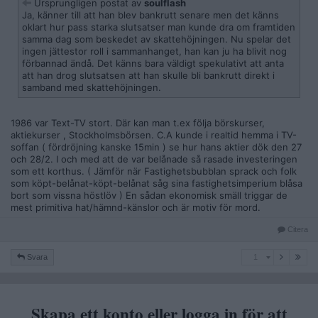
Ursprungligen postat av
soulflash
Ja, känner till att han blev bankrutt senare men det känns
oklart hur pass starka slutsatser man kunde dra om framtiden
samma dag som beskedet av skattehöjningen. Nu spelar det
ingen jättestor roll i sammanhanget, han kan ju ha blivit nog
förbannad ändå. Det känns bara väldigt spekulativt att anta
att han drog slutsatsen att han skulle bli bankrutt direkt i
samband med skattehöjningen.
1986 var Text-TV stort. Där kan man t.ex följa börskurser,
aktiekurser , Stockholmsbörsen. C.A kunde i realtid hemma i TV-
soffan ( fördröjning kanske 15min ) se hur hans aktier dök den 27
och 28/2. I och med att de var belånade så rasade investeringen
som ett korthus. ( Jämför när Fastighetsbubblan sprack och folk
som köpt-belånat-köpt-belånat såg sina fastighetsimperium blåsa
bort som vissna höstlöv ) En sådan ekonomisk smäll triggar de
mest primitiva hat/hämnd-känslor och är motiv för mord.
Citera
1
Svara
1
Skapa ett konto eller logga in för att