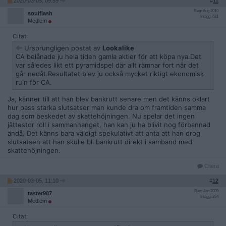
2020-03-05, 09:59
#
11
Reg: Aug 2010
soulflash
Inlägg: 631
Medlem
Citat:
Ursprungligen postat av
Lookalike
CA belånade ju hela tiden gamla aktier för att köpa nya.Det
var således likt ett pyramidspel där allt rämnar fort när det
går nedåt.Resultatet blev ju också mycket riktigt ekonomisk
ruin för CA.
Ja, känner till att han blev bankrutt senare men det känns oklart
hur pass starka slutsatser man kunde dra om framtiden samma
dag som beskedet av skattehöjningen. Nu spelar det ingen
jättestor roll i sammanhanget, han kan ju ha blivit nog förbannad
ändå. Det känns bara väldigt spekulativt att anta att han drog
slutsatsen att han skulle bli bankrutt direkt i samband med
skattehöjningen.
Citera
2020-03-05, 11:10
#
12
Reg: Jan 2009
taster987
Inlägg: 264
Medlem
Citat: