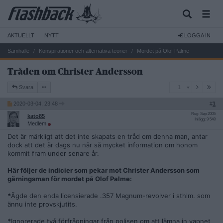
AKTUELLT
NYTT
LOGGA IN
Samhälle
Konspirationer och alternativa teorier
Mordet på Olof Palme
Tråden om Christer Andersson
1
Svara
1
2020-03-04, 23:48
#
1
Reg: Sep 2005
kato85
Inlägg: 9 548
Medlem
Det är märkligt att det inte skapats en tråd om denna man, antar
dock att det är dags nu när så mycket information om honom
kommit fram under senare år.
Här följer de indicier som pekar mot Christer Andersson som
gärningsman för mordet på Olof Palme:
*
Ägde den enda licensierade .357 Magnum-revolver i sthlm. som
ännu inte provskjutits.
*
Ignorerade två förfrågningar från polisen om att lämna in vapnet