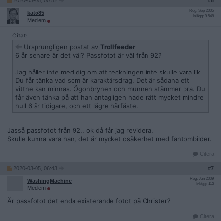
2020-03-05, 00:52
#
6
Reg: Sep 2005
kato85
Inlägg: 9 548
Medlem
Citat:
Ursprungligen postat av
Trollfeeder
6 år senare är det väl? Passfotot är väl från 92?
Jag håller inte med dig om att teckningen inte skulle vara lik.
Du får tänka vad som är karaktärsdrag. Det är sådana ett
vittne kan minnas. Ögonbrynen och munnen stämmer bra. Du
får även tänka på att han antagligen hade rätt mycket mindre
hull 6 år tidigare, och ett lägre hårfäste.
Jasså passfotot från 92.. ok då får jag revidera.
Skulle kunna vara han, det är mycket osäkerhet med fantombilder.
Citera
2020-03-05, 06:43
#
7
Reg: Jan 2009
WashingMachine
Inlägg: 112
Medlem
Är passfotot det enda existerande fotot på Christer?
Citera