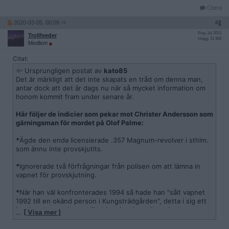
Citera
2020-03-05, 00:09
#
2
Reg: Jul 2013
Trollfeeder
Inlägg: 31 908
Medlem
Citat:
Ursprungligen postat av
kato85
Det är märkligt att det inte skapats en tråd om denna man,
antar dock att det är dags nu när så mycket information om
honom kommit fram under senare år.
Här följer de indicier som pekar mot Christer Andersson som
gärningsman för mordet på Olof Palme:
*
Ägde den enda licensierade .357 Magnum-revolver i sthlm.
som ännu inte provskjutits.
*
Ignorerade två förfrågningar från polisen om att lämna in
vapnet för provskjutning.
*
När han väl konfronterades 1994 så hade han "sålt vapnet
1992 till en okänd person i Kungsträdgården", detta i sig ett
brott mot vapenlagen vilket han borde varit medveten om.
…
[ Visa mer ]
*
Hade före mordet köpt in samma typ av ovanliga kulor som