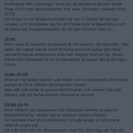
kommande film (i tidningen stod det att Bröderna Mozart skulle
visas 21:00 men detta stämmer inte utan visningen startade först
21:15)
CA finner ut när Bröderna Mozart tar slut (1 timme 49 minuter
senare) och bestämmer sig för att traska hem till lägenheten och
ta hämnd på Socialdemokratin för att den förstört hans liv.
21:30
Efter cirka 20 minuters promenad är CA hemma i sin lägenhet. Han
väljer det vapen han är mest förtrolig med och laddar den med
pansarbrytande ammunition som han tidigare köpt på sig. Skulle
Palme mot förmodan ha ett kroppsskydd så spelar det ändå ingen
roll nu.
21:50-23:05
Efter att ha laddat vapnet, valt kläder och en promenad 20 minuter
senare är CA är tillbaka vid biografen Grand.
Han står och kollar in genom skyltfönstret och vankar fram och
tillbaka, där ett flertal vittnen observerar honom.
23:05-23:10
Efter filmens slut observerar CA folkhopen komma ut genom
biografdörrarna, nästan sist ut kommer makarna Palme.
De samtalar med andra människor och går sedan ut och pratar
med ett yngre par.
CA står intill och hör diskussionen, han hör Olof säga att han vill