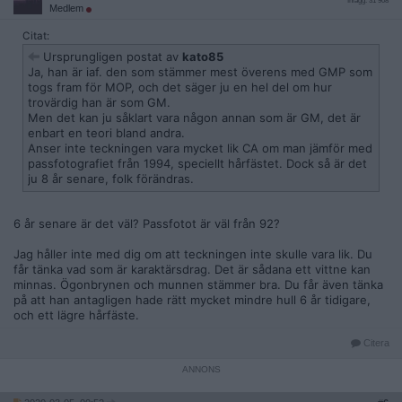
Inlägg: 31 908
Medlem
Citat:
Ursprungligen postat av
kato85
Ja, han är iaf. den som stämmer mest överens med GMP som
togs fram för MOP, och det säger ju en hel del om hur
trovärdig han är som GM.
Men det kan ju såklart vara någon annan som är GM, det är
enbart en teori bland andra.
Anser inte teckningen vara mycket lik CA om man jämför med
passfotografiet från 1994, speciellt hårfästet. Dock så är det
ju 8 år senare, folk förändras.
6 år senare är det väl? Passfotot är väl från 92?
Jag håller inte med dig om att teckningen inte skulle vara lik. Du
får tänka vad som är karaktärsdrag. Det är sådana ett vittne kan
minnas. Ögonbrynen och munnen stämmer bra. Du får även tänka
på att han antagligen hade rätt mycket mindre hull 6 år tidigare,
och ett lägre hårfäste.
Citera