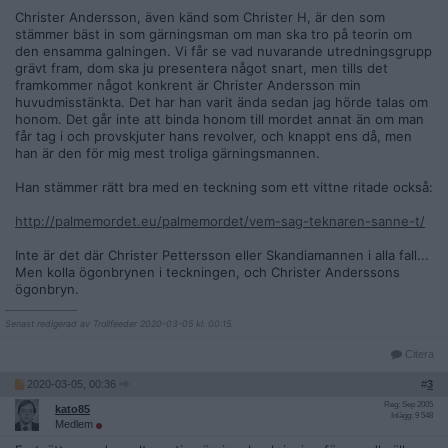
använts vid mordet (dock ej samma isotoptyp)
Christer Andersson, även känd som Christer H, är den som
stämmer bäst in som gärningsman om man ska tro på teorin om
*
Stämmer in på vittnenas beskrivning av gärningsmannen.
den ensamma galningen. Vi får se vad nuvarande utredningsgrupp
grävt fram, dom ska ju presentera något snart, men tills det
*
Stämmer överens på 15 punkter i GMP.
framkommer något konkrent är Christer Andersson min
huvudmisstänkta. Det har han varit ända sedan jag hörde talas om
*
Den enda misstänkta på långa vägar som experten på GMP
honom. Det går inte att binda honom till mordet annat än om man
Ulf Åsgård tror är GM.
får tag i och provskjuter hans revolver, och knappt ens då, men
han är den för mig mest troliga gärningsmannen.
*
Förlorade mycket pengar dagen före mordet när regeringen
Palme höjde skatten på aktievinster, vilket fick börsen att
Han stämmer rätt bra med en teckning som ett vittne ritade också:
rasa.
http://palmemordet.eu/palmemordet/vem-sag-teknaren-sanne-t/
*
Hade inget alibi för hela morddagen. Hade inget jobb. Sa
han var sjuk denna dag (medans hans anhöriga sa han var
Inte är det där Christer Pettersson eller Skandiamannen i alla fall...
frisk)
Men kolla ögonbrynen i teckningen, och Christer Anderssons
ögonbryn.
*
Bodde i Vasastan norr om biografen grand. 15 min. att
__________________
springa dit från mordplatsen.
Senast redigerad av Trollfeeder 2020-03-05 kl. 00:15.
*
Sågs vid konditori snett över mordplatsen vid varje årsdag
Citera
för mordet. Besökte konditoriet tusentals gånger efter
2020-03-05, 00:36
#
3
mordet enligt personal. De var rädd för hans "stirrande blick"
Reg: Sep 2005
kato85
Inlägg: 9 548
*
Hade tidigare skjutit sönder sin TV när Olof Palme visades.
Medlem