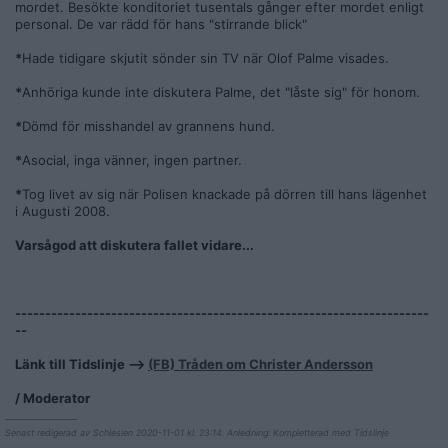
mordet. Besökte konditoriet tusentals gånger efter mordet enligt
personal. De var rädd för hans "stirrande blick"
*
Hade tidigare skjutit sönder sin TV när Olof Palme visades.
*
Anhöriga kunde inte diskutera Palme, det "låste sig" för honom.
*
Dömd för misshandel av grannens hund.
*
Asocial, inga vänner, ingen partner.
*
Tog livet av sig när Polisen knackade på dörren till hans lägenhet
i Augusti 2008.
Varsågod att diskutera fallet vidare...
---------------------------------------------------------------------
--
Länk till Tidslinje -->
(FB) Tråden om Christer Andersson
/ Moderator
__________________
Senast redigerad av Schlesien 2020-11-01 kl. 23:14. Anledning: Kompletterad med Tidslinje