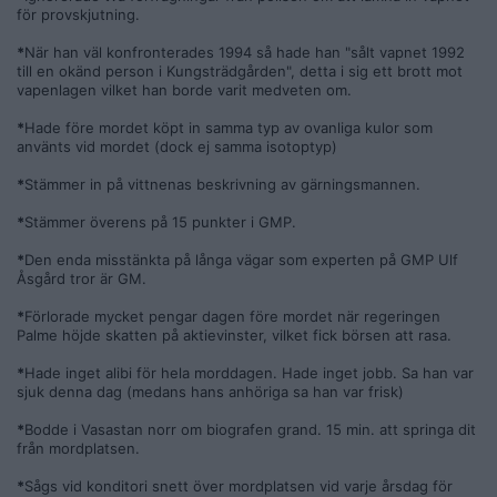
för provskjutning.
*
När han väl konfronterades 1994 så hade han "sålt vapnet 1992
till en okänd person i Kungsträdgården", detta i sig ett brott mot
vapenlagen vilket han borde varit medveten om.
*
Hade före mordet köpt in samma typ av ovanliga kulor som
använts vid mordet (dock ej samma isotoptyp)
*
Stämmer in på vittnenas beskrivning av gärningsmannen.
*
Stämmer överens på 15 punkter i GMP.
*
Den enda misstänkta på långa vägar som experten på GMP Ulf
Åsgård tror är GM.
*
Förlorade mycket pengar dagen före mordet när regeringen
Palme höjde skatten på aktievinster, vilket fick börsen att rasa.
*
Hade inget alibi för hela morddagen. Hade inget jobb. Sa han var
sjuk denna dag (medans hans anhöriga sa han var frisk)
*
Bodde i Vasastan norr om biografen grand. 15 min. att springa dit
från mordplatsen.
*
Sågs vid konditori snett över mordplatsen vid varje årsdag för