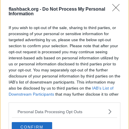
Snickarbacken.
Han kommer så till Birger Jarlsgatan där han tar vänster.
flashback.org -
Do Not Process My Personal
Här möter han två vittnen och skyler ansiktet för dem när han
Information
passerar.
Han forstätter vidare norrut till Odengatan och tar sedan vänster
vidare Odengatan till Hälsingegatan
If you wish to opt-out of the sale, sharing to third parties, or
(alternativt tar vänster vid någon av sidogatorna och sicksackar sig
processing of your personal or sensitive information for
fram till Hälsingegatan)
targeted advertising by us, please use the below opt-out
23:30-23:45
section to confirm your selection. Please note that after your
CA ankommer lägenheten i Vasastan.
opt-out request is processed you may continue seeing
__________________
interest-based ads based on personal information utilized by
Senast redigerad av kato85 2020-03-05 kl. 00:54.
us or personal information disclosed to third parties prior to
Citera
your opt-out. You may separately opt-out of the further
disclosure of your personal information by third parties on the
2020-03-05, 00:43
#
4
IAB’s list of downstream participants. This information may
Reg: Sep 2005
kato85
Inlägg: 9 548
also be disclosed by us to third parties on the
IAB’s List of
Medlem
Downstream Participants
that may further disclose it to other
Citat:
third parties.
Ursprungligen postat av
Trollfeeder
Christer Andersson, även känd som Christer H, är den som
Personal Data Processing Opt Outs
stämmer bäst in som gärningsman om man ska tro på teorin
om den ensamma galningen. Vi får se vad nuvarande
utredningsgrupp grävt fram, dom ska ju presentera något
CONFIRM
snart, men tills det framkommer något konkrent är Christer