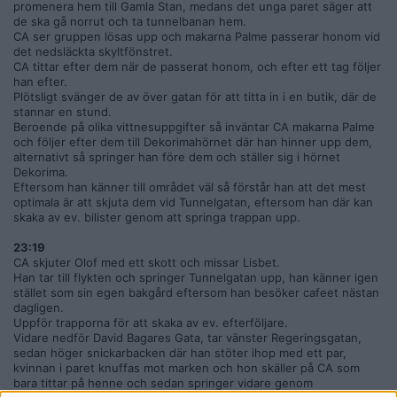
promenera hem till Gamla Stan, medans det unga paret säger att
de ska gå norrut och ta tunnelbanan hem.
CA ser gruppen lösas upp och makarna Palme passerar honom vid
det nedsläckta skyltfönstret.
CA tittar efter dem när de passerat honom, och efter ett tag följer
han efter.
Plötsligt svänger de av över gatan för att titta in i en butik, där de
stannar en stund.
Beroende på olika vittnesuppgifter så inväntar CA makarna Palme
och följer efter dem till Dekorimahörnet där han hinner upp dem,
alternativt så springer han före dem och ställer sig i hörnet
Dekorima.
Eftersom han känner till området väl så förstår han att det mest
optimala är att skjuta dem vid Tunnelgatan, eftersom han där kan
skaka av ev. bilister genom att springa trappan upp.
23:19
CA skjuter Olof med ett skott och missar Lisbet.
Han tar till flykten och springer Tunnelgatan upp, han känner igen
stället som sin egen bakgård eftersom han besöker cafeet nästan
dagligen.
Uppför trapporna för att skaka av ev. efterföljare.
Vidare nedför David Bagares Gata, tar vänster Regeringsgatan,
sedan höger snickarbacken där han stöter ihop med ett par,
kvinnan i paret knuffas mot marken och hon skäller på CA som
bara tittar på henne och sedan springer vidare genom