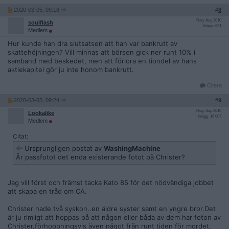
2020-03-05, 09:18
#
8
Reg: Aug 2010
soulflash
Inlägg: 631
Medlem
Hur kunde han dra slutsatsen att han var bankrutt av
skattehöjningen? Vill minnas att börsen gick ner runt 10% i
samband med beskedet, men att förlora en tiondel av hans
aktiekapitel gör ju inte honom bankrutt.
Citera
2020-03-05, 09:24
#
9
Reg: Sep 2010
Lookalike
Inlägg: 16 007
Medlem
Citat:
Ursprungligen postat av
WashingMachine
Är passfotot det enda existerande fotot på Christer?
Jag vill först och främst tacka Kato 85 för det nödvändiga jobbet
att skapa en tråd om CA.
Christer hade två syskon..en äldre syster samt en yngre bror.Det
är ju rimligt att hoppas på att någon eller båda av dem har foton av
Christer,förhoppningsvis även något från runt tiden för mordet.