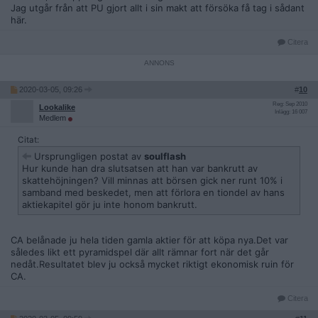
Jag utgår från att PU gjort allt i sin makt att försöka få tag i sådant
här.
Citera
2020-03-05, 09:26
#
10
Reg: Sep 2010
Lookalike
Inlägg: 16 007
Medlem
Citat:
Ursprungligen postat av
soulflash
Hur kunde han dra slutsatsen att han var bankrutt av
skattehöjningen? Vill minnas att börsen gick ner runt 10% i
samband med beskedet, men att förlora en tiondel av hans
aktiekapitel gör ju inte honom bankrutt.
CA belånade ju hela tiden gamla aktier för att köpa nya.Det var
således likt ett pyramidspel där allt rämnar fort när det går
nedåt.Resultatet blev ju också mycket riktigt ekonomisk ruin för
CA.
Citera