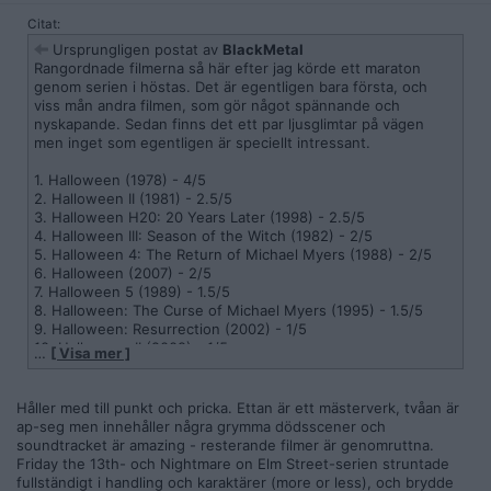
Citat:
Ursprungligen postat av
BlackMetal
Rangordnade filmerna så här efter jag körde ett maraton
genom serien i höstas. Det är egentligen bara första, och
viss mån andra filmen, som gör något spännande och
nyskapande. Sedan finns det ett par ljusglimtar på vägen
men inget som egentligen är speciellt intressant.
1. Halloween (1978) - 4/5
2. Halloween II (1981) - 2.5/5
3. Halloween H20: 20 Years Later (1998) - 2.5/5
4. Halloween III: Season of the Witch (1982) - 2/5
5. Halloween 4: The Return of Michael Myers (1988) - 2/5
6. Halloween (2007) - 2/5
7. Halloween 5 (1989) - 1.5/5
8. Halloween: The Curse of Michael Myers (1995) - 1.5/5
9. Halloween: Resurrection (2002) - 1/5
10. Halloween II (2009) - 1/5
…
[ Visa mer ]
Håller med till punkt och pricka. Ettan är ett mästerverk, tvåan är
ap-seg men innehåller några grymma dödsscener och
soundtracket är amazing - resterande filmer är genomruttna.
Friday the 13th- och Nightmare on Elm Street-serien struntade
fullständigt i handling och karaktärer (more or less), och brydde