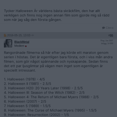
Tycker Halloween Är världens bästa skräckfilm, den har allt
verkligen och finns nog ingen annan film som gjorde mig så rädd
som när jag såg den första gången.
Citera
2016-05-15, 13:03
#
86
Reg: Jan 2007
BlackMetal
Inlägg: 14 650
Medlem
Rangordnade filmerna så här efter jag körde ett maraton genom
serien i höstas. Det är egentligen bara första, och i viss mån andra
filmen, som gör något spännande och nyskapande. Sedan finns
det ett par ljusglimtar på vägen men inget som egentligen är
speciellt intressant.
1. Halloween (1978) - 4/5
2. Halloween II (1981) - 2.5/5
3. Halloween H20: 20 Years Later (1998) - 2.5/5
4. Halloween III: Season of the Witch (1982) - 2/5
5. Halloween 4: The Return of Michael Myers (1988) - 2/5
6. Halloween (2007) - 2/5
7. Halloween 5 (1989) - 1.5/5
8. Halloween: The Curse of Michael Myers (1995) - 1.5/5
9. Halloween: Resurrection (2002) - 1/5