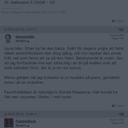
10. Halloween II (2009) - 1/5
__________________
Senast redigerad av BlackMetal 2016-05-15 kl. 13:55.
Citera
2016-05-15, 13:27
#
87
Reg: Aug 2009
lemonzhello
Inlägg: 2 981
Medlem
Ljuva tider. Ettan by far den bästa. Svårt för dagens yngre att fatta
vilken skräckfilmslavin den drog igång, och hur mycket den avvek
från vad som fanns att se på den tiden. Banbrytande är ordet. Sen
att jag fortfarande inte kan sätta mig i en bil på kvällen utan att
kolla baksätet först, det är ju en ren bonus.
Minns glädjen när jag lyckades ta ut musiken på piano, genialiskt
tema i all sin enkelhet.
Favoritskådisen är naturligtvis Donald Pleasance. Han kunde ha
fått mer utrymme i filmen, i mitt tycke.
Citera
2016-05-15, 13:46
#
88
Reg: Nov 2015
FugitiveDuck
Inlägg: 2 078
Medlem