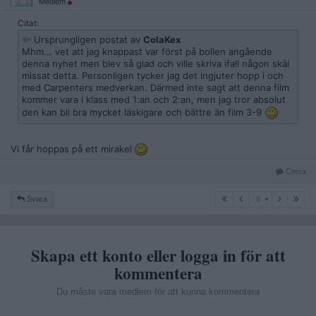
Medlem
Citat:
Ursprungligen postat av
ColaKex
Mhm... vet att jag knappast var först på bollen angående
denna nyhet men blev så glad och ville skriva ifall någon skäl
missat detta. Personligen tycker jag det ingjuter hopp i och
med Carpenters medverkan. Därmed inte sagt att denna film
kommer vara i klass med 1:an och 2:an, men jag tror absolut
den kan bli bra mycket läskigare och bättre än film 3-9
Vi får hoppas på ett mirakel
Citera
8
Svara
8
Skapa ett konto eller logga in för att
kommentera
Du måste vara medlem för att kunna kommentera