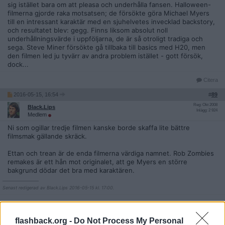
sig istället bara om att pleasa och underhålla fansen. Halloween-
filmerna gjorde raka motsatsen; de försökte göra Michael Myers
till en intressant karaktär med en sjuhelvetes invecklad backstory,
och resultatet blev: gegg. Finns liksom absolut noll
underhållningsvärde i uppföljarna, de är så otroligt tradiga och
sega. Steve Miner försökte gå tillbaka till basics med H20, men
den filmen led ju tyvärr av andra problem istället - gott försök,
dock...
Citera
2016-05-15, 16:54
#
89
Reg: Okt 2008
Black.Lips
Inlägg: 2 924
Medlem
Ni som ogillar tredje filmen kanske borde skaffa lite bättre
filmsmak gällande skräck.
Ettan och trean är de enda filmerna värdiga namnet. Rob Zombies
remakes är ett hån mot originalet, att ge Myers en större
bakgrund dödar det bra med karaktären.
__________________
Senast redigerad av Black.Lips 2016-05-15 kl. 17:00.
Citera
flashback.org -
Do Not Process My Personal