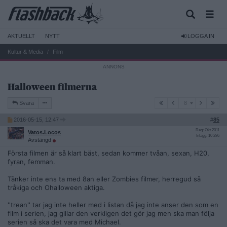
AKTUELLT
NYTT
LOGGA IN
Kultur & Media
Film
Halloween filmerna
8
Svara
8
2016-05-15, 12:47
#
85
Reg: Okt 2011
Vatos.Locos
Inlägg: 10 286
Avstängd
Första filmen är så klart bäst, sedan kommer tvåan, sexan, H20,
fyran, femman.
Tänker inte ens ta med 8an eller Zombies filmer, herregud så
tråkiga och Ohalloween aktiga.
''trean'' tar jag inte heller med i listan då jag inte anser den som en
film i serien, jag gillar den verkligen det gör jag men ska man följa
serien så ska det vara med Michael.