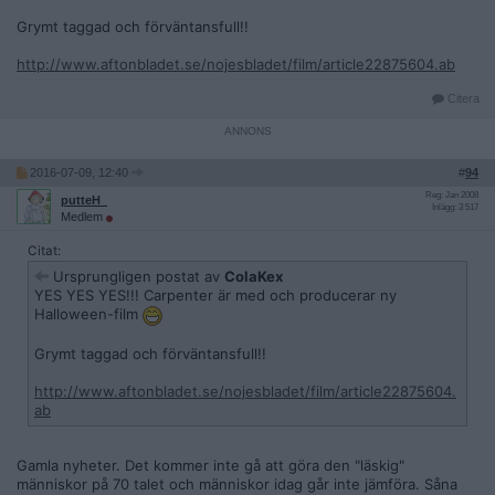
Grymt taggad och förväntansfull!!
http://www.aftonbladet.se/nojesbladet/film/article22875604.ab
Citera
2016-07-09, 12:40
#
94
Reg: Jan 2008
putteH_
Inlägg: 3 517
Medlem
Citat:
Ursprungligen postat av
ColaKex
YES YES YES!!! Carpenter är med och producerar ny
Halloween-film
Grymt taggad och förväntansfull!!
http://www.aftonbladet.se/nojesbladet/film/article22875604.
ab
Gamla nyheter. Det kommer inte gå att göra den "läskig"
människor på 70 talet och människor idag går inte jämföra. Såna