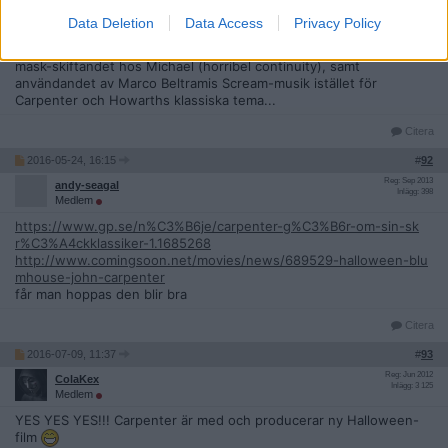
tempo är också riktigt hackigt, och istället för slöa snack-scener så
Data Deletion
Data Access
Privacy Policy
hade de kunnat slänga in mer spänning och skräck. Sen, på ett
ytligt plan, så stör jag mig någon överdjävulskt på det konstanta
mask-skiftandet hos Michael (horribel continuity), samt
användandet av Marco Beltramis Scream-musik istället för
Carpenter och Howarths klassiska tema...
Citera
2016-05-24, 16:15
#
92
Reg: Sep 2013
andy-seagal
Inlägg: 398
Medlem
https://www.gp.se/n%C3%B6je/carpenter-g%C3%B6r-om-sin-sk
r%C3%A4ckklassiker-1.1685268
http://www.comingsoon.net/movies/news/689529-halloween-blu
mhouse-john-carpenter
får man hoppas den blir bra
Citera
2016-07-09, 11:37
#
93
Reg: Jun 2012
ColaKex
Inlägg: 3 125
Medlem
YES YES YES!!! Carpenter är med och producerar ny Halloween-
film