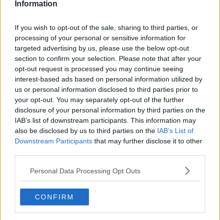
Information
2016-05-16, 02:45
#
90
Reg: Dec 2005
cern
If you wish to opt-out of the sale, sharing to third parties, or
Inlägg: 9 904
Medlem
processing of your personal or sensitive information for
Minns H20, den var bra men mer av en Thriller än skräck tycker
targeted advertising by us, please use the below opt-out
jag. Jamie Lee Curtis är ju en fantastisk kvinna och skådespelerska
section to confirm your selection. Please note that after your
också.
opt-out request is processed you may continue seeing
Citera
interest-based ads based on personal information utilized by
us or personal information disclosed to third parties prior to
2016-05-16, 14:06
#
91
your opt-out. You may separately opt-out of the further
Reg: Nov 2015
FugitiveDuck
Inlägg: 2 078
disclosure of your personal information by third parties on the
Medlem
IAB’s list of downstream participants. This information may
Citat:
also be disclosed by us to third parties on the
IAB’s List of
Ursprungligen postat av
cern
Downstream Participants
that may further disclose it to other
Minns H20, den var bra men mer av en Thriller än skräck
third parties.
tycker jag. Jamie Lee Curtis är ju en fantastisk kvinna och
skådespelerska också.
Personal Data Processing Opt Outs
Jamie Lee Curtis är helt klart det bästa med H20. Annars är
öppningsscenen ganska bra, men sen blir den bara sämre och
CONFIRM
sämre. Smått intressant handling med Laurie som lider av PTSD,
men det som hindrar filmen från att vara bra, i mitt tycke, är alla de
andra karaktärerna som är såååå tråkiga och ointressanta. Filmens