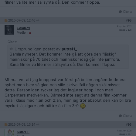
filmer va lite mer sällsynta då. Den kommer floppa.
Citera
2016-07-09, 12:46
#
95
Reg: Jun 2012
ColaKex
Inlägg: 3 125
Medlem
Citat:
Ursprungligen postat av
putteH_
Gamla nyheter. Det kommer inte gå att göra den "läskig"
människor på 70 talet och människor idag går inte jämföra.
Såna filmer va lite mer sällsynta då. Den kommer floppa.
Mhm... vet att jag knappast var först på bollen angående denna
nyhet men blev så glad och ville skriva ifall någon skäl missat
detta. Personligen tycker jag det ingjuter hopp i och med
Carpenters medverkan. Därmed inte sagt att denna film kommer
vara i klass med 1:an och 2:an, men jag tror absolut den kan bli bra
mycket läskigare och bättre än film 3-9
Citera
2016-07-09, 13:14
#
96
Reg: Jan 2008
putteH_
Inlägg: 3 517