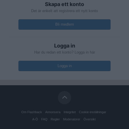
Skapa ett konto
Det är enkelt att registrera ett nytt konto
Bli medlem
Logga in
Har du redan ett konto? Logga in här
Logga in
Om Flashback
Annonsera
Integritet
Cookie-inställningar
A-Ö
FAQ
Regler
Moderatorer
Översikt