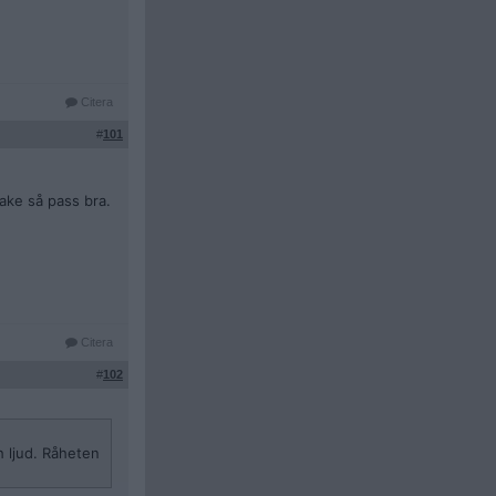
Citera
#
101
ake så pass bra.
Citera
#
102
h ljud. Råheten