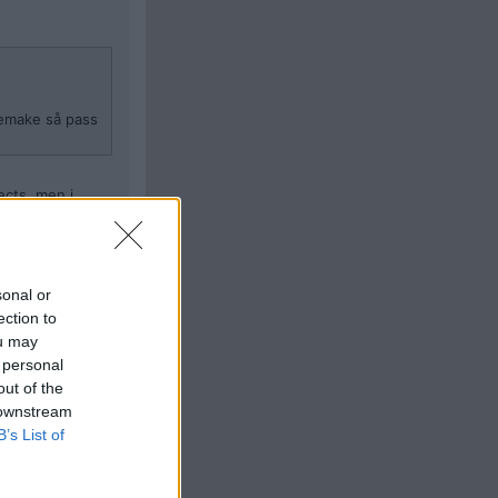
remake så pass
ects, men i
sonal or
ection to
ou may
Citera
 personal
out of the
#
103
 downstream
B’s List of
ejects, men i