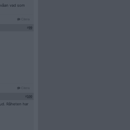
 tvåan vad som
Citera
#
99
Citera
#
100
jud. Råheten har