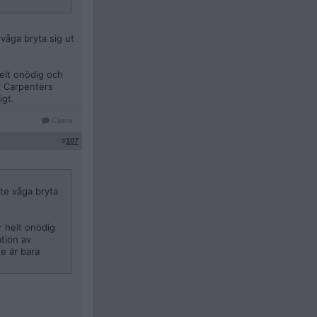
våga bryta sig ut
helt onödig och
av Carpenters
igt.
Citera
#
107
nte våga bryta
r helt onödig
ation av
te är bara