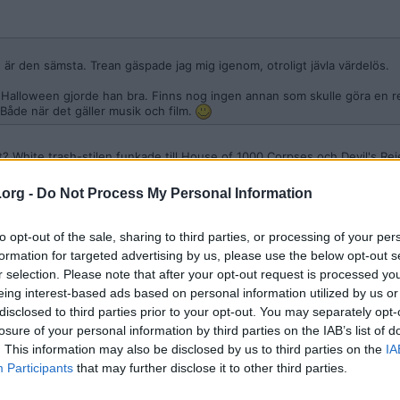
 är den sämsta. Trean gäspade jag mig igenom, otroligt jävla värdelös.
ch Halloween gjorde han bra. Finns nog ingen annan som skulle göra en 
 Både när det gäller musik och film.
? White trash-stilen funkade till House of 1000 Corpses och Devil's Rej
alplacerat.
.org -
Do Not Process My Personal Information
jdEReI
to opt-out of the sale, sharing to third parties, or processing of your per
åter lite värdighet till denna stackars filmserie..!
formation for targeted advertising by us, please use the below opt-out s
r selection. Please note that after your opt-out request is processed y
eing interest-based ads based on personal information utilized by us or
disclosed to third parties prior to your opt-out. You may separately opt-
losure of your personal information by third parties on the IAB’s list of
. This information may also be disclosed by us to third parties on the
IA
ball
Participants
that may further disclose it to other third parties.
et? White trash-stilen funkade till House of 1000 Corpses och Devil's R
 malplacerat.