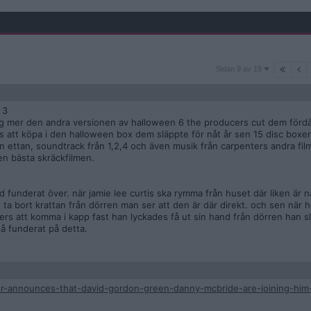
Sidan
Sidan 9 av 19
9
av
19
 3
lar jag mer den andra versionen av halloween 6 the producers cut dem fö
 att köpa i den halloween box dem släppte för nåt år sen 15 disc boxen.
 ettan, soundtrack från 1,2,4 och även musik från carpenters andra fi
en bästa skräckfilmen.
tid funderat över. när jamie lee curtis ska rymma från huset där liken är 
ta bort krattan från dörren man ser att den är där direkt. och sen när 
myers att komma i kapp fast han lyckades få ut sin hand från dörren han 
å funderat på detta.
er-announces-that-david-gordon-green-danny-mcbride-are-joining-hi