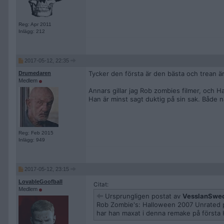
Reg: Apr 2011
Inlägg: 212
2017-05-12, 22:35
Tycker den första är den bästa och trean är
Drumedaren
Medlem
Annars gillar jag Rob zombies filmer, och 
Han är minst sagt duktig på sin sak. Både n
Reg: Feb 2015
Inlägg: 949
2017-05-12, 23:15
LovableGoofball
Citat:
Medlem
Ursprungligen postat av
VesslanSwe
Rob Zombie's: Halloween 2007 Unrated på 
har han maxat i denna remake på första 