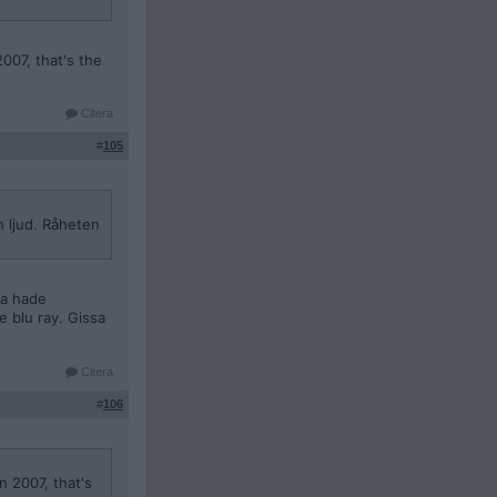
007, that's the
Citera
#
105
h ljud. Råheten
era hade
e blu ray. Gissa
Citera
#
106
n 2007, that's