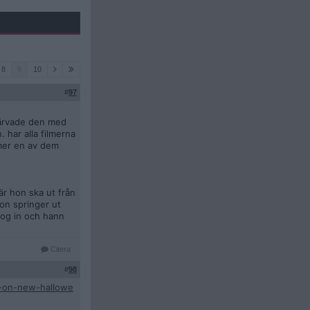
8
9
10
#
97
rdärvade den med
 har alla filmerna
lmer en av dem
när hon ska ut från
hon springer ut
slog in och hann
Citera
#
98
m-on-new-hallowe