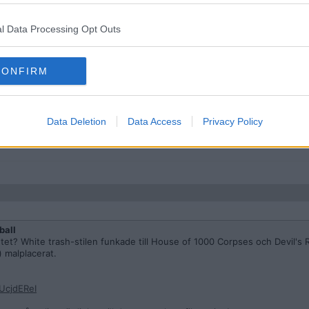
l Data Processing Opt Outs
UcjdEReI
er åter lite värdighet till denna stackars filmserie..!
CONFIRM
gar det! Långt ifrån alla som gör. Men jag är en av få som faktiskt kan 
ett stort fan av allt den gubben släppt, och är ett stort fan av halloween
Data Deletion
Data Access
Privacy Policy
 en remake så blev jag helt uppöveröronen glad. Men förstår dig! Och ju
ball
et? White trash-stilen funkade till House of 1000 Corpses och Devil's R
 malplacerat.
UcjdEReI