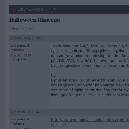
Kultur & Media
Film
Halloween filmerna
Svara
2016-10-31, 16:43
1an är bäst sen 2,4,5, H20, resurrection, 6,
andy-seagal
Medlem
tycker trean är bra för sig själv. sen gil
den andra versionen dem släppte. den finns
Reg: Sep 2013
Inlägg: 398
på VHS, DVD, BLU RAY. har även poster från
bästa regissörer som finns. halloween är d
PS
Där är en scen i slutet av ettan som jag all
köksingången att varför hon väntar med att 
och ropar på hjälp så tar det lång tid för 
även gå efter jamie lee curtis nån som ocks
2017-02-21, 15:46
http://halloweenmovies.com/john-carpent
andy-seagal
Medlem
en-film /