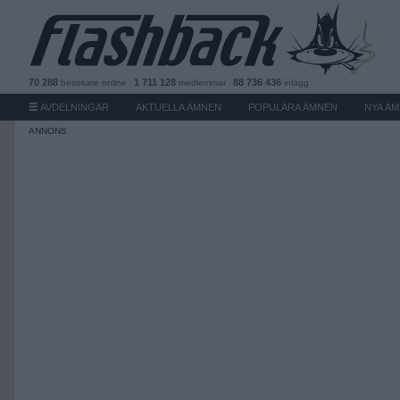
70 288
1 711 128
88 736 436
besökare
online
medlemmar
inlägg
AVDELNINGAR
AKTUELLA ÄMNEN
POPULÄRA ÄMNEN
NYA Ä