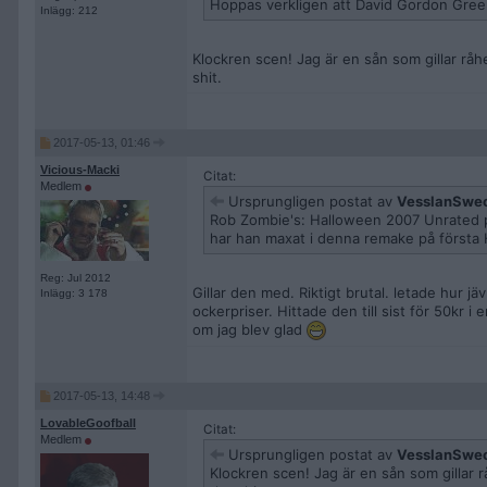
Hoppas verkligen att David Gordon Green g
Inlägg: 212
Klockren scen! Jag är en sån som gillar rå
shit.
2017-05-13, 01:46
Vicious-Macki
Citat:
Medlem
Ursprungligen postat av
VesslanSwe
Rob Zombie's: Halloween 2007 Unrated på 
har han maxat i denna remake på första 
Reg: Jul 2012
Gillar den med. Riktigt brutal. letade hur jä
Inlägg: 3 178
ockerpriser. Hittade den till sist för 50kr
om jag blev glad
2017-05-13, 14:48
LovableGoofball
Citat:
Medlem
Ursprungligen postat av
VesslanSwe
Klockren scen! Jag är en sån som gillar 