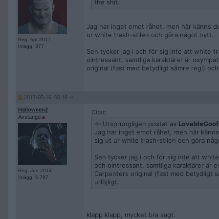
the shit.
Jag har inget emot råhet, men här känns det
ur white trash-stilen och göra något nytt.
Reg: Apr 2017
Inlägg: 377
Sen tycker jag i och för sig inte att white
ointressant, samtliga karaktärer är osympat
original (fast med betydligt sämre regi) och
2017-05-16, 00:10
Halloween2
Citat:
Avstängd
Ursprungligen postat av
LovableGoof
Jag har inget emot råhet, men här känns 
sig ut ur white trash-stilen och göra någ
Sen tycker jag i och för sig inte att whi
och ointressant, samtliga karaktärer är o
Reg: Jun 2014
Carpenters original (fast med betydligt 
Inlägg: 5 787
urlöjligt.
klapp klapp, mycket bra sagt.