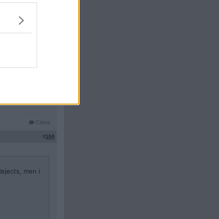
uppskatta det. Rob
 filmerna.
st den scenen
Citera
#
104
ejects, men i