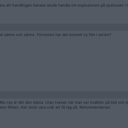
ans att handlingen kanske skulle handla om explosionen på sjukhuset i
li sämre och sämre. Förresten har det kommit ny film i serien?
u-ray är lätt den bästa. Utan tvekan när man ser kvalitén på bild och l
een filmen. Kan dock vara svår att få tag på. Rekommenderas!