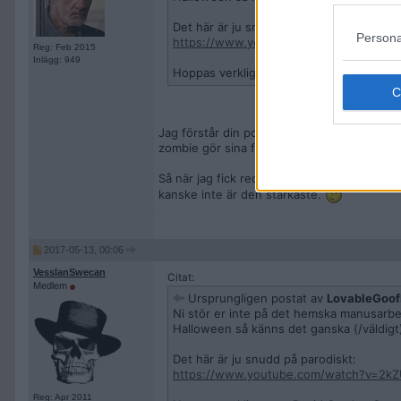
Det här är ju snudd på parodiskt:
Persona
https://www.youtube.com/watch?v=2kZ
Reg: Feb 2015
Inlägg: 949
Hoppas verkligen att David Gordon Green g
Jag förstår din poäng till 100%. Men jag dig
zombie gör sina filmer ganska speciella. Är 
Så när jag fick reda på att han skulle göra
kanske inte är den starkaste.
2017-05-13, 00:06
VesslanSwecan
Citat:
Medlem
Ursprungligen postat av
LovableGoof
Ni stör er inte på det hemska manusarbet
Halloween så känns det ganska (/väldigt)
Det här är ju snudd på parodiskt:
https://www.youtube.com/watch?v=2kZ
Reg: Apr 2011