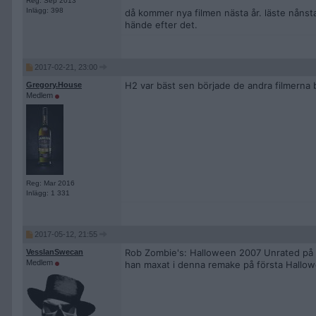
Reg: Sep 2013
Inlägg: 398
då kommer nya filmen nästa år. läste nånst
hände efter det.
2017-02-21, 23:00
H2 var bäst sen började de andra filmerna b
Gregory.House
Medlem
Reg: Mar 2016
Inlägg: 1 331
2017-05-12, 21:55
Rob Zombie's: Halloween 2007 Unrated på Bl
VesslanSwecan
Medlem
han maxat i denna remake på första Hallow