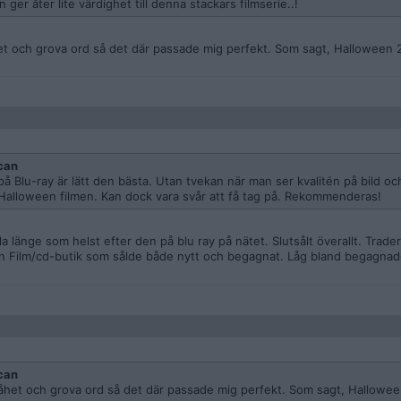
er åter lite värdighet till denna stackars filmserie..!
het och grova ord så det där passade mig perfekt. Som sagt, Halloween 2
can
Blu-ray är lätt den bästa. Utan tvekan när man ser kvalitén på bild oc
Halloween filmen. Kan dock vara svår att få tag på. Rekommenderas!
vla länge som helst efter den på blu ray på nätet. Slutsålt överallt. Trad
 i en Film/cd-butik som sålde både nytt och begagnat. Låg bland begagnad
can
råhet och grova ord så det där passade mig perfekt. Som sagt, Hallowee