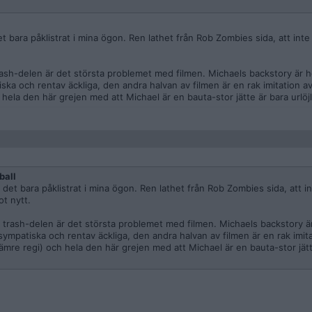
 bara påklistrat i mina ögon. Ren lathet från Rob Zombies sida, att inte 
 trash-delen är det största problemet med filmen. Michaels backstory är 
iska och rentav äckliga, den andra halvan av filmen är en rak imitation 
 hela den här grejen med att Michael är en bauta-stor jätte är bara urlöjl
ball
det bara påklistrat i mina ögon. Ren lathet från Rob Zombies sida, att i
ot nytt.
te trash-delen är det största problemet med filmen. Michaels backstory ä
sympatiska och rentav äckliga, den andra halvan av filmen är en rak imit
sämre regi) och hela den här grejen med att Michael är en bauta-stor jät