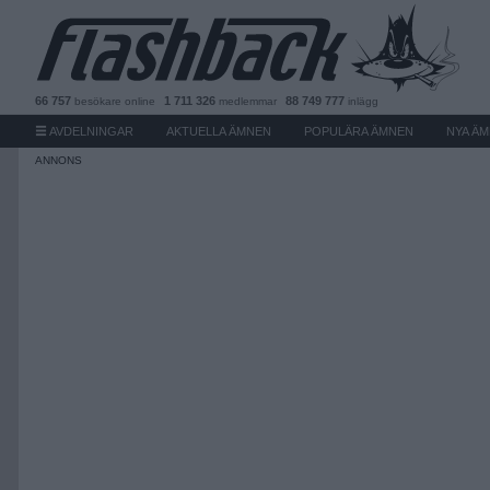
66 757
1 711 326
88 749 777
besökare
online
medlemmar
inlägg
AVDELNINGAR
AKTUELLA ÄMNEN
POPULÄRA ÄMNEN
NYA Ä