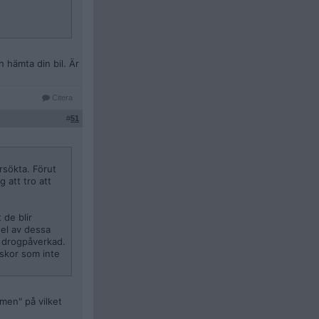
h hämta din bil. Är
Citera
#
51
rsökta. Förut
 att tro att
 de blir
del av dessa
r drogpåverkad.
skor som inte
"men" på vilket