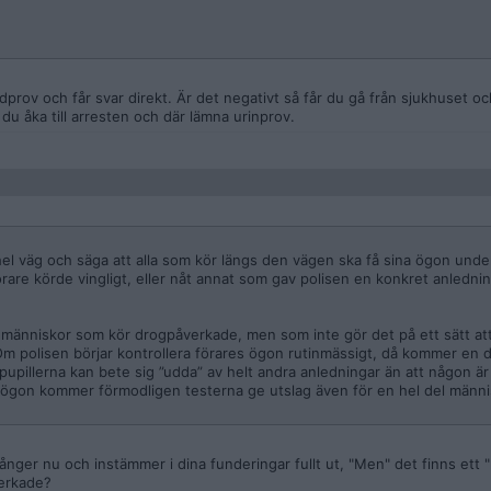
odprov och får svar direkt. Är det negativt så får du gå från sjukhuset oc
 du åka till arresten och där lämna urinprov.
 hel väg och säga att alla som kör längs den vägen ska få sina ögon unde
rare körde vingligt, eller nåt annat som gav polisen en konkret anledning
el människor som kör drogpåverkade, men som inte gör det på ett sätt att
Om polisen börjar kontrollera förares ögon rutinmässigt, då kommer en 
upillerna kan bete sig ”udda” av helt andra anledningar än att någon ä
 ögon kommer förmodligen testerna ge utslag även för en hel del männi
ånger nu och instämmer i dina funderingar fullt ut, "Men" det finns ett 
verkade?