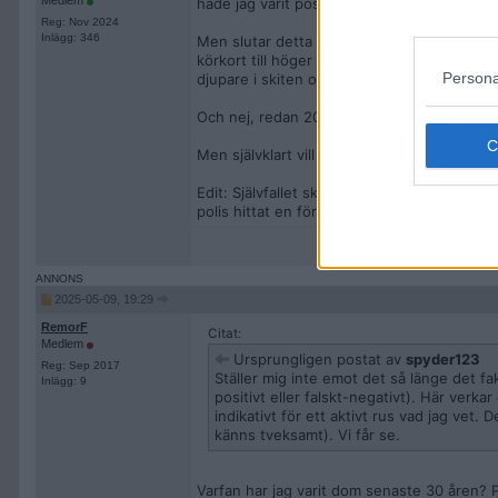
Medlem
hade jag varit positiv till detta.
Reg: Nov 2024
Inlägg: 346
Men slutar detta med att massa stackars 20 
körkort till höger och vänster för att dem 
Persona
djupare i skiten och frysa ut människor för
Och nej, redan 2014 fastslogs det att det är
Men självklart vill jag att samtliga förare i 
Edit: Självfallet skall aldrig urinprov vara 
polis hittat en förare man misstänker är på
2025-05-09, 19:29
RemorF
Citat:
Medlem
Ursprungligen postat av
spyder123
Reg: Sep 2017
Ställer mig inte emot det så länge det fa
Inlägg: 9
positivt eller falskt-negativt). Här verkar
indikativt för ett aktivt rus vad jag vet.
känns tveksamt). Vi får se.
Varfan har jag varit dom senaste 30 åren? P