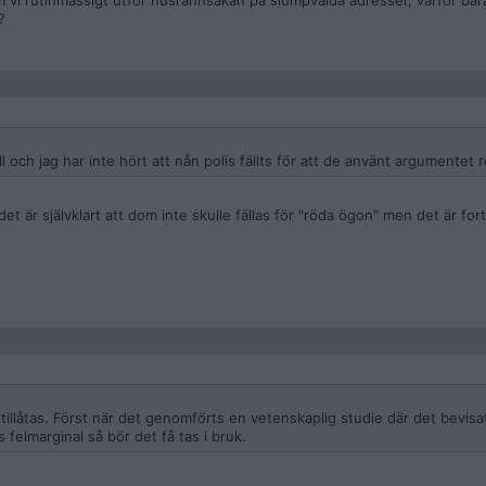
m vi rutinmässigt utför husrannsakan på slumpvalda adresser, varför bara
?
fall och jag har inte hört att nån polis fällts för att de använt argumentet
 det är självklart att dom inte skulle fällas för "röda ögon" men det är for
e tillåtas. Först när det genomförts en vetenskaplig studie där det bevis
s felmarginal så bör det få tas i bruk.