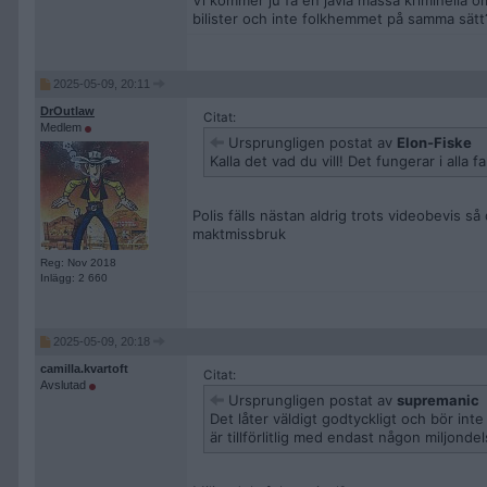
Vi kommer ju få en jävla massa kriminella o
bilister och inte folkhemmet på samma sätt
2025-05-09, 20:11
DrOutlaw
Citat:
Medlem
Ursprungligen postat av
Elon-Fiske
Kalla det vad du vill! Det fungerar i alla 
Polis fälls nästan aldrig trots videobevis så
maktmissbruk
Reg: Nov 2018
Inlägg: 2 660
2025-05-09, 20:18
camilla.kvartoft
Citat:
Avslutad
Ursprungligen postat av
supremanic
Det låter väldigt godtyckligt och bör int
är tillförlitlig med endast någon miljondel