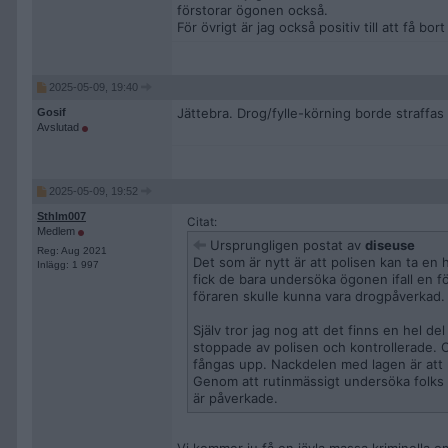
förstorar ögonen också.
För övrigt är jag också positiv till att få bo
2025-05-09, 19:40
Jättebra. Drog/fylle-körning borde straffas 
Gosif
Avslutad
2025-05-09, 19:52
Sthlm007
Citat:
Medlem
Ursprungligen postat av
diseuse
Reg: Aug 2021
Det som är nytt är att polisen kan ta en
Inlägg: 1 997
fick de bara undersöka ögonen ifall en fö
föraren skulle kunna vara drogpåverkad.
Själv tror jag nog att det finns en hel d
stoppade av polisen och kontrollerade. 
fångas upp. Nackdelen med lagen är att p
Genom att rutinmässigt undersöka folks
är påverkade.