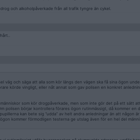
rt drog och alkoholpåverkade från all trafik tyngre än cykel.
hårt..
 hel väg och säga att alla som kör längs den vägen ska få sina ögon unde
rare körde vingligt, eller nåt annat som gav polisen en konkret anledning
el människor som kör drogpåverkade, men som inte gör det på ett sätt att
Om polisen börjar kontrollera förares ögon rutinmässigt, då kommer en 
upillerna kan bete sig ”udda” av helt andra anledningar än att någon ä
 ögon kommer förmodligen testerna ge utslag även för en hel del männi