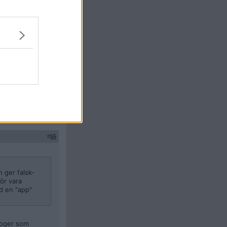
t och börjar rycka
ner landet ännu
lls.
edning om man som
Citera
#
55
n ger falsk-
bör vara
ed en "app"
droger som