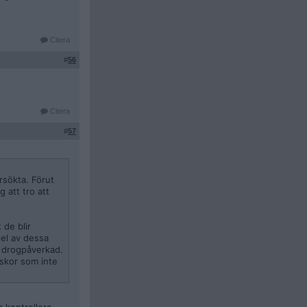
Citera
#
56
Citera
#
57
rsökta. Förut
 att tro att
 de blir
del av dessa
r drogpåverkad.
skor som inte