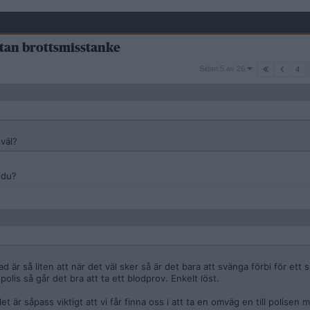
utan brottsmisstanke
Sidan
Sidan 5 av 26
4
5
av
26
väl?
 du?
ad är så liten att när det väl sker så är det bara att svänga förbi för ett 
polis så går det bra att ta ett blodprov. Enkelt löst.
t är såpass viktigt att vi får finna oss i att ta en omväg en till polisen