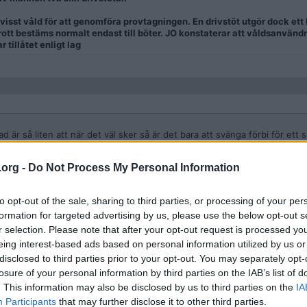
 visst våld för att genomföra provtagningen. En drivstöt utgör dock et
rott bestäms normalt endast till böter. JO konstaterar att våldsanvänd
 tillåtet enligt lag
ad är så liten att när det väl sker så är det bara att svänga förbi för ett 
polis så går det bra att ta ett blodprov. Enkelt löst.
.org -
Do Not Process My Personal Information
t är såpass viktigt att vi får finna oss i att ta en omväg en till polisen
to opt-out of the sale, sharing to third parties, or processing of your per
formation for targeted advertising by us, please use the below opt-out s
r selection. Please note that after your opt-out request is processed y
olisen behöver inte lyssna på dina önskningar, vilket sällan till närmre a
eing interest-based ads based on personal information utilized by us or
disclosed to third parties prior to your opt-out. You may separately opt-
losure of your personal information by third parties on the IAB’s list of
. This information may also be disclosed by us to third parties on the
IA
 gränser på hur mycket narkotika i kroppen som skall anses som ett rattfyl
Participants
that may further disclose it to other third parties.