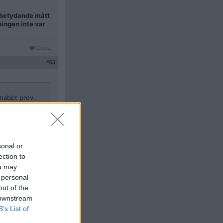
t betydande mått
ningen inte var
Citera
#
53
snabbt prov.
 max en gång
sonal or
ection to
ou may
ldrig sker.
 personal
out of the
Citera
 downstream
#
54
B’s List of
leri eller inte