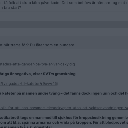
st få folk att sluta köra påverkade. Det som behövs är hårdare tag mot ra
n bra start?
ånt här trams för? Du låter som en pundare.
stades-atta-ganger-pa-tva-ar-var-oskyldig
åriga är negativa, visar SVT:s granskning.
/tvingades-till-kateter/r9evw45j
tta kateter på mannen under tvång – det fanns dock ingen urin och det 
polis-for-att-han-anvande-elchockvapen-utan-att-valdsanvandningen-var
otikabrott togs en man med till sjukhus för kroppsbesiktning genom 
 att bl.a. spänna armarna och vrida på kroppen. För att blodprovet 
v mannen två s.k. drivstötar.