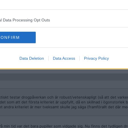
åringar blir av med körkortet för att man lyckas spåra narkotika i blode
rökt cannabis 2-3 dagar innan så ser jag detta bara som ett sätt att dra 
l Data Processing Opt Outs
 den godtyckliga sakens skull.
 så pass inviduellt hur ögon beter sig att detta inte är rättsäker metod a
CONFIRM
trafiken sovit av sig sina rus innan dem sitter bakom ratten.
av intresse alls i detta utan enbart blodprov borde tillåtas för vidare utr
verkad.
Data Deletion
Data Access
Privacy Policy
ktiskt testar drogpåverkan och är robust/vetenskapligt (så att det varke
 det som att det första kriteriet är uppfyllt, då en skillnad i ögonstorlek 
 Det andra kriteriet är mer tveksamt skulle jag säga (framförallt det där m
å min tid var det bara pupiller som vidgade sig. Nu finns det tydligen 