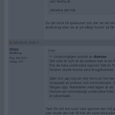
vart femte år.
Jättebra det här.
Du blir körd till sjukhuset och där tar de bl
ändå dryg eller de är på dåligt humör så får
2025-05-09, 19:08
QFens
Citat:
Medlem
Ursprungligen postat av
diseuse
Reg: Maj 2025
Det som är nytt är att polisen kan ta en
Inlägg: 104
fick de bara undersöka ögonen ifall en fö
föraren skulle kunna vara drogpåverkad.
Själv tror jag nog att det finns en hel d
stoppade av polisen och kontrollerade. 
fångas upp. Nackdelen med lagen är att p
Genom att rutinmässigt undersöka folks
är påverkade.
Tack för ett bra svar! Läst igenom det två g
sätt skulle det här få folk att sluta köra på