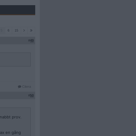
5
6
15
#
49
Citera
#
50
snabbt prov.
 max en gång