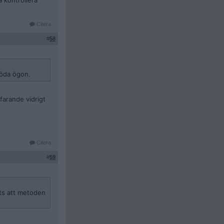
 kontrollera
Citera
#
58
 röda ögon.
tfarande vidrigt
Citera
#
59
ats att metoden