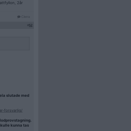
ttfyllon, 2år
Citera
#
52
hela slutade med
-forsvarlig/
blodprovstagning.
skulle kunna tas