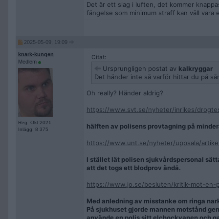
Det är ett slag i luften, det kommer knappa
fängelse som minimum straff kan väll vara e
2025-05-09, 19:09
knark-kungen
Citat:
Medlem
Ursprungligen postat av
kalkryggar
Det händer inte så varför hittar du på s
Oh really? Händer aldrig?
https://www.svt.se/nyheter/inrikes/drogte
Reg: Okt 2021
hälften av polisens provtagning på minder
Inlägg: 8 375
https://www.unt.se/nyheter/uppsala/artikel
I stället lät polisen sjukvårdspersonal sä
att det togs ett blodprov ändå.
https://www.jo.se/besluten/kritik-mot-en-
Med anledning av misstanke om ringa nark
På sjukhuset gjorde mannen motstånd genom
använde en polis sitt elchockvapen och ga