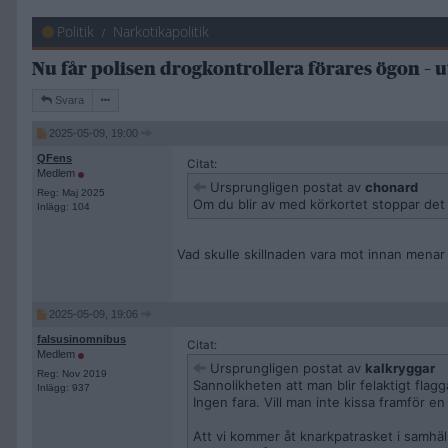
Politik
Narkotikapolitik
Nu får polisen drogkontrollera förares ögon – 
Svara
2025-05-09, 19:00
QFens
Citat:
Medlem
Ursprungligen postat av
chonard
Reg: Maj 2025
Om du blir av med körkortet stoppar det 
Inlägg: 104
Vad skulle skillnaden vara mot innan menar
2025-05-09, 19:06
falsusinomnibus
Citat:
Medlem
Ursprungligen postat av
kalkryggar
Reg: Nov 2019
Sannolikheten att man blir felaktigt flagg
Inlägg: 937
Ingen fara. Vill man inte kissa framför en 
Att vi kommer åt knarkpatrasket i samhälle