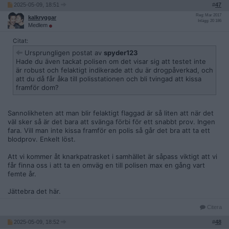
2025-05-09, 18:51
#
47
Reg: Mar 2017
kalkryggar
Inlägg: 20 186
Medlem
Citat:
Ursprungligen postat av
spyder123
Hade du även tackat polisen om det visar sig att testet inte
är robust och felaktigt indikerade att du är drogpåverkad, och
att du då får åka till polisstationen och bli tvingad att kissa
framför dom?
Sannolikheten att man blir felaktigt flaggad är så liten att när det
väl sker så är det bara att svänga förbi för ett snabbt prov. Ingen
fara. Vill man inte kissa framför en polis så går det bra att ta ett
blodprov. Enkelt löst.
Att vi kommer åt knarkpatrasket i samhället är såpass viktigt att vi
får finna oss i att ta en omväg en till polisen max en gång vart
femte år.
Jättebra det här.
Citera
2025-05-09, 18:52
#
48