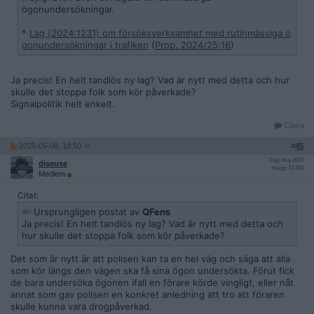
ögonundersökningar.
*
Lag (2024:1231) om försöksverksamhet med rutinmässiga ö
gonundersökningar i trafiken
(
Prop. 2024/25:16
)
Ja precis! En helt tandlös ny lag? Vad är nytt med detta och hur
skulle det stoppa folk som kör påverkade?
Signalpolitik helt enkelt.
Citera
2025-05-09, 18:50
#
45
Reg: Maj 2020
diseuse
Inlägg: 13 304
Medlem
Citat:
Ursprungligen postat av
QFens
Ja precis! En helt tandlös ny lag? Vad är nytt med detta och
hur skulle det stoppa folk som kör påverkade?
Det som är nytt är att polisen kan ta en hel väg och säga att alla
som kör längs den vägen ska få sina ögon undersökta. Förut fick
de bara undersöka ögonen ifall en förare körde vingligt, eller nåt
annat som gav polisen en konkret anledning att tro att föraren
skulle kunna vara drogpåverkad.