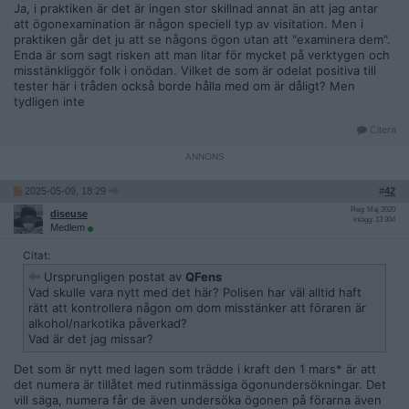
Ja, i praktiken är det är ingen stor skillnad annat än att jag antar
att ögonexamination är någon speciell typ av visitation. Men i
praktiken går det ju att se någons ögon utan att "examinera dem".
Enda är som sagt risken att man litar för mycket på verktygen och
misstänkliggör folk i onödan. Vilket de som är odelat positiva till
tester här i tråden också borde hålla med om är dåligt? Men
tydligen inte
Citera
2025-05-09, 18:29
#
42
Reg: Maj 2020
diseuse
Inlägg: 13 304
Medlem
Citat:
Ursprungligen postat av
QFens
Vad skulle vara nytt med det här? Polisen har väl alltid haft
rätt att kontrollera någon om dom misstänker att föraren är
alkohol/narkotika påverkad?
Vad är det jag missar?
Det som är nytt med lagen som trädde i kraft den 1 mars* är att
det numera är tillåtet med rutinmässiga ögonundersökningar. Det
vill säga, numera får de även undersöka ögonen på förarna även