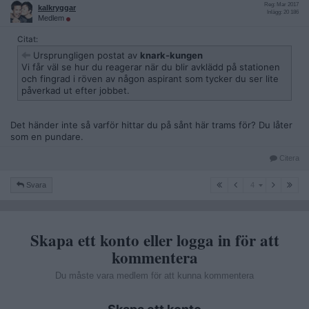
Reg: Mar 2017
kalkryggar
Inlägg: 20 186
Medlem
Citat:
Ursprungligen postat av
knark-kungen
Vi får väl se hur du reagerar när du blir avklädd på stationen
och fingrad i röven av någon aspirant som tycker du ser lite
påverkad ut efter jobbet.
Det händer inte så varför hittar du på sånt här trams för? Du låter
som en pundare.
Citera
4
Svara
4
Skapa ett konto eller logga in för att
kommentera
Du måste vara medlem för att kunna kommentera