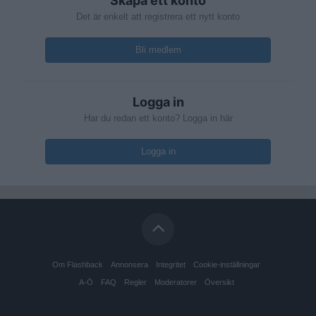
Skapa ett konto
Det är enkelt att registrera ett nytt konto
Bli medlem
Logga in
Har du redan ett konto? Logga in här
Logga in
Om Flashback
Annonsera
Integritet
Cookie-inställningar
A-Ö
FAQ
Regler
Moderatorer
Översikt