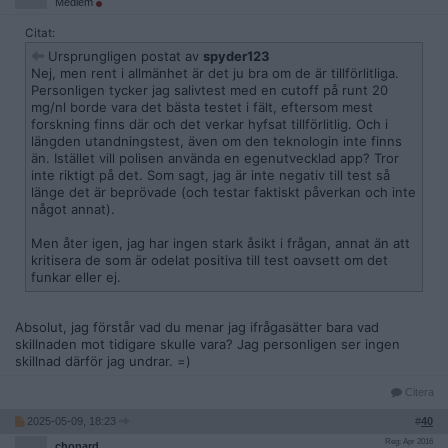
Medlem
Citat:
Ursprungligen postat av
spyder123
Nej, men rent i allmänhet är det ju bra om de är tillförlitliga.
Personligen tycker jag salivtest med en cutoff på runt 20
mg/nl borde vara det bästa testet i fält, eftersom mest
forskning finns där och det verkar hyfsat tillförlitlig. Och i
längden utandningstest, även om den teknologin inte finns
än. Istället vill polisen använda en egenutvecklad app? Tror
inte riktigt på det. Som sagt, jag är inte negativ till test så
länge det är beprövade (och testar faktiskt påverkan och inte
något annat).
Men åter igen, jag har ingen stark åsikt i frågan, annat än att
kritisera de som är odelat positiva till test oavsett om det
funkar eller ej.
Absolut, jag förstår vad du menar jag ifrågasätter bara vad
skillnaden mot tidigare skulle vara? Jag personligen ser ingen
skillnad därför jag undrar. =)
Citera
2025-05-09, 18:23
#
40
Reg: Apr 2016
chonard