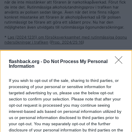
när de inte misstänker att föraren är narkotikapåverkad. Förut fick
de inte det. Rutinmässiga
alkoholutandningsprov
i trafiken har
använts av polisen sedan länge. Även när det inte finns någon
konkret misstanke att föraren är alkoholpåverkad så får polisen
rutinmässigt be förare att göra ett sådant prov. Nu har den
möjligheten även utvidgats till rutinmässiga ögonundersökningar.
*
Lag (2024:1231) om försöksverksamhet med rutinmässiga ögonu
ndersökningar i trafiken
(
Prop. 2024/25:16
)
Citera
2025-05-09, 18:33
#
43
flashback.org -
Do Not Process My Personal
Information
Reg: Sep 2019
Loekskal
Inlägg: 212
Medlem
If you wish to opt-out of the sale, sharing to third parties, or
Citat:
processing of your personal or sensitive information for
Ursprungligen postat av
chonard
Cannabis är väl spårbart 14 dar i kroppen.
targeted advertising by us, please use the below opt-out
section to confirm your selection. Please note that after your
Ja, men var personen då påverkad under bilfärden eller rökte han
opt-out request is processed you may continue seeing
för tre dagar sedan.
interest-based ads based on personal information utilized by
För övrigt har väl redan polisen fått göra detta men det har nu
us or personal information disclosed to third parties prior to
utökats även till trafikpoliser, typ?
your opt-out. You may separately opt-out of the further
Så är väl ingen skillnad egentligen förutom att det kommer ge
disclosure of your personal information by third parties on the