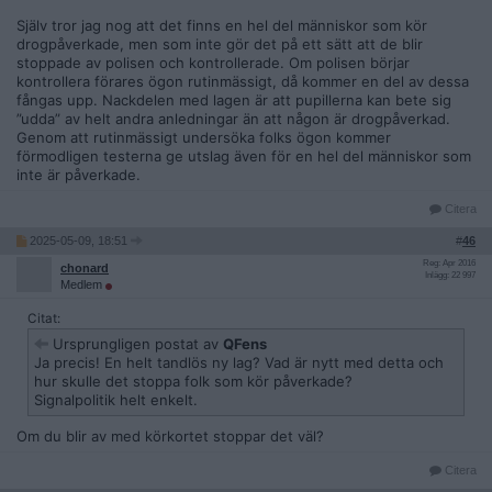
Själv tror jag nog att det finns en hel del människor som kör
drogpåverkade, men som inte gör det på ett sätt att de blir
stoppade av polisen och kontrollerade. Om polisen börjar
kontrollera förares ögon rutinmässigt, då kommer en del av dessa
fångas upp. Nackdelen med lagen är att pupillerna kan bete sig
”udda” av helt andra anledningar än att någon är drogpåverkad.
Genom att rutinmässigt undersöka folks ögon kommer
förmodligen testerna ge utslag även för en hel del människor som
inte är påverkade.
Citera
2025-05-09, 18:51
#
46
Reg: Apr 2016
chonard
Inlägg: 22 997
Medlem
Citat:
Ursprungligen postat av
QFens
Ja precis! En helt tandlös ny lag? Vad är nytt med detta och
hur skulle det stoppa folk som kör påverkade?
Signalpolitik helt enkelt.
Om du blir av med körkortet stoppar det väl?
Citera