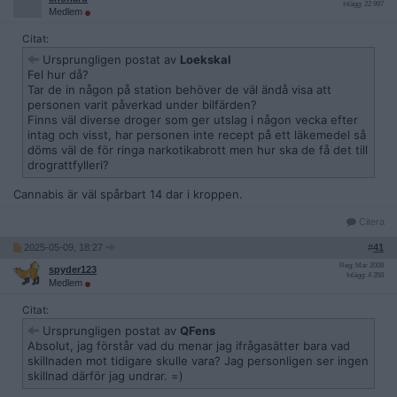
Inlägg: 22 997
Medlem
Citat:
Ursprungligen postat av
Loekskal
Fel hur då?
Tar de in någon på station behöver de väl ändå visa att
personen varit påverkad under bilfärden?
Finns väl diverse droger som ger utslag i någon vecka efter
intag och visst, har personen inte recept på ett läkemedel så
döms väl de för ringa narkotikabrott men hur ska de få det till
drograttfylleri?
Cannabis är väl spårbart 14 dar i kroppen.
Citera
2025-05-09, 18:27
#
41
Reg: Mar 2008
spyder123
Inlägg: 4 358
Medlem
Citat:
Ursprungligen postat av
QFens
Absolut, jag förstår vad du menar jag ifrågasätter bara vad
skillnaden mot tidigare skulle vara? Jag personligen ser ingen
skillnad därför jag undrar. =)