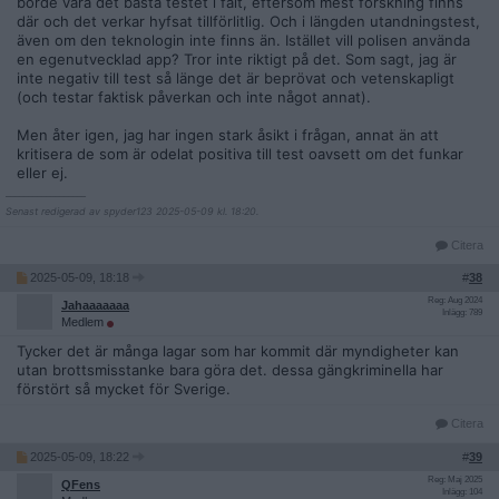
borde vara det bästa testet i fält, eftersom mest forskning finns
där och det verkar hyfsat tillförlitlig. Och i längden utandningstest,
även om den teknologin inte finns än. Istället vill polisen använda
en egenutvecklad app? Tror inte riktigt på det. Som sagt, jag är
inte negativ till test så länge det är beprövat och vetenskapligt
(och testar faktisk påverkan och inte något annat).
Men åter igen, jag har ingen stark åsikt i frågan, annat än att
kritisera de som är odelat positiva till test oavsett om det funkar
eller ej.
__________________
Senast redigerad av spyder123 2025-05-09 kl. 18:20.
Citera
2025-05-09, 18:18
#
38
Reg: Aug 2024
Jahaaaaaaa
Inlägg: 789
Medlem
Tycker det är många lagar som har kommit där myndigheter kan
utan brottsmisstanke bara göra det. dessa gängkriminella har
förstört så mycket för Sverige.
Citera
2025-05-09, 18:22
#
39
Reg: Maj 2025
QFens
Inlägg: 104