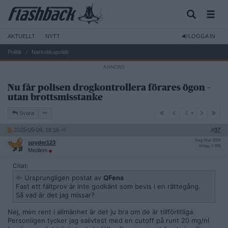
AKTUELLT
NYTT
LOGGA IN
Politik
Narkotikapolitik
Nu får polisen drogkontrollera förares ögon –
utan brottsmisstanke
4
Svara
4
2025-05-09, 18:16
#
37
Reg: Mar 2008
spyder123
Inlägg: 4 358
Medlem
Citat:
Ursprungligen postat av
QFens
Fast ett fältprov är inte godkänt som bevis i en rättegång.
Så vad är det jag missar?
Nej, men rent i allmänhet är det ju bra om de är tillförlitliga.
Personligen tycker jag salivtest med en cutoff på runt 20 mg/nl