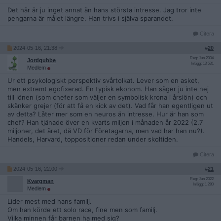
Det här är ju inget annat än hans största intresse. Jag tror inte
pengarna är målet längre. Han trivs i själva sparandet.
Citera
2024-05-16, 21:38
#
20
Reg: Jun 2004
Jordgubbe
Inlägg: 13 531
Medlem
Ur ett psykologiskt perspektiv svårtolkat. Lever som en asket,
men extremt egofixerad. En typisk ekonom. Han säger ju inte nej
till lönen (som chefer som väljer en symbolisk krona i årslön) och
skänker grejer (för att få en kick av det). Vad får han egentligen ut
av detta? Låter mer som en neuros än intresse. Hur är han som
chef? Han tjänade över en kvarts miljon i månaden år 2022 (2.7
miljoner, det året, då VD för Företagarna, men vad har han nu?).
Handels, Harvard, toppositioner redan under skoltiden.
Citera
2024-05-16, 22:00
#
21
Reg: Jun 2022
Kvargman
Inlägg: 1 280
Medlem
Lider mest med hans familj.
Om han körde ett solo race, fine men som familj.
Vilka minnen får barnen ha med sig?