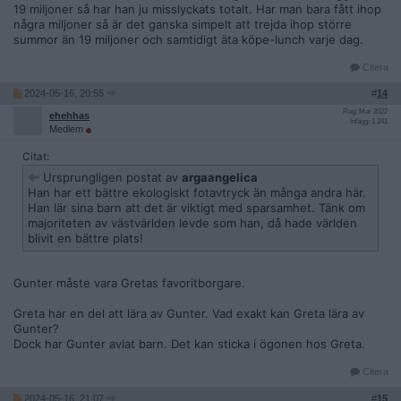
19 miljoner så har han ju misslyckats totalt. Har man bara fått ihop
några miljoner så är det ganska simpelt att trejda ihop större
summor än 19 miljoner och samtidigt äta köpe-lunch varje dag.
Citera
2024-05-16, 20:55
#
14
Reg: Mar 2022
ehehhas
Inlägg: 1 241
Medlem
Citat:
Ursprungligen postat av
argaangelica
Han har ett bättre ekologiskt fotavtryck än många andra här.
Han lär sina barn att det är viktigt med sparsamhet. Tänk om
majoriteten av västvärlden levde som han, då hade världen
blivit en bättre plats!
Gunter måste vara Gretas favoritborgare.
Greta har en del att lära av Gunter. Vad exakt kan Greta lära av
Gunter?
Dock har Gunter avlat barn. Det kan sticka i ögonen hos Greta.
Citera
2024-05-16, 21:07
#
15