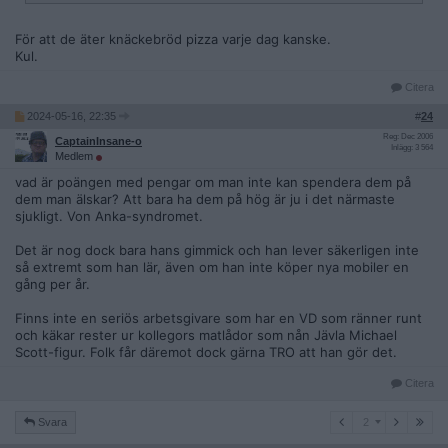
För att de äter knäckebröd pizza varje dag kanske.
Kul.
Citera
2024-05-16, 22:35
#
24
Reg: Dec 2006
CaptainInsane-o
Inlägg: 3 564
Medlem
vad är poängen med pengar om man inte kan spendera dem på
dem man älskar? Att bara ha dem på hög är ju i det närmaste
sjukligt. Von Anka-syndromet.
Det är nog dock bara hans gimmick och han lever säkerligen inte
så extremt som han lär, även om han inte köper nya mobiler en
gång per år.
Finns inte en seriös arbetsgivare som har en VD som ränner runt
och käkar rester ur kollegors matlådor som nån Jävla Michael
Scott-figur. Folk får däremot dock gärna TRO att han gör det.
Citera
2
Svara
2