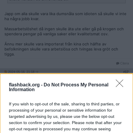
Japp om alla skulle vara lika dumsnåla som idioten så skulle vi inte
ha några jobb kvar.
Massarbetslöshet då ingen skulle äta ute eller gå på krogen och
spendera pengar på vanliga saker eller kvalitetsmat osv.
Ännu mer skulle vara importerat från kina och hälfte av
befolkningen skulle vara arbetslösa och tvingas leva gröt och
tigga.
Citera
2024-05-16, 21:18
#
17
Reg: Okt 2014
Ducadream
Inlägg: 6 015
Medlem
flashback.org -
Do Not Process My Personal
Information
Han måste vara psykiskt sjuk.
Citera
If you wish to opt-out of the sale, sharing to third parties, or
processing of your personal or sensitive information for
targeted advertising by us, please use the below opt-out
2024-05-16, 21:20
#
18
section to confirm your selection. Please note that after your
Reg: Mar 2022
ehehhas
opt-out request is processed you may continue seeing
Inlägg: 1 241
Medlem