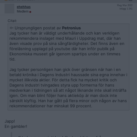
Reg: Mar 2022
ehehhas
Inlägg: 1 241
Medlem
Citat:
Ursprungligen postat av
Petronius
Jag tycker han är väldigt underhållande och kan verkligen
rekommendera inslaget med Mauri i Uppdrag mat, där han
även visade prov på sina sångfärdigheter. Det finns även en
föreläsning upplagd på youtube där han inför publik på
Ekonomiska museet går igenom spartips under en timmes
tid.
Jag tycker personligen han gick över gränsen när han i en
betald krönika i Dagens Industri haussade sina egna innehav i
mycket illikvida aktier. För detta fick ha mycket kritik och
Dagens industri tvingades styra upp formerna för hans
medverkan i tidningen så att något liknande inte skall inträffa
igen. Om man blint följer hans aktieköp är man dock inte
särskilt klyftig. Han har gått på flera minor och någon av hans
rekommendationer har minskat 99 procent.
Japp!
En gambler!