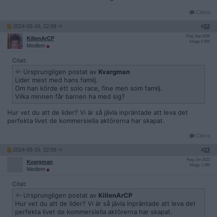
Citera
2024-05-16, 22:08
#
22
Reg: Sep 2008
KillenArCP
Inlägg: 5 826
Medlem
Citat:
Ursprungligen postat av
Kvargman
Lider mest med hans familj.
Om han körde ett solo race, fine men som familj.
Vilka minnen får barnen ha med sig?
Hur vet du att de lider? Vi är så jävla inpräntade att leva det
perfekta livet de kommersiella aktörerna har skapat.
Citera
2024-05-16, 22:09
#
23
Reg: Jun 2022
Kvargman
Inlägg: 1 280
Medlem
Citat:
Ursprungligen postat av
KillenArCP
Hur vet du att de lider? Vi är så jävla inpräntade att leva det
perfekta livet de kommersiella aktörerna har skapat.