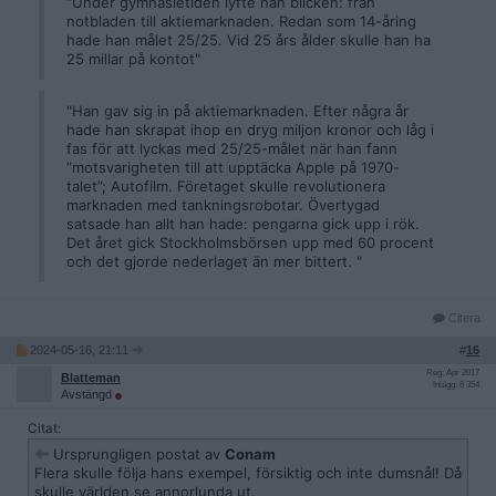
"Under gymnasietiden lyfte han blicken: från
notbladen till aktiemarknaden. Redan som 14-åring
hade han målet 25/25. Vid 25 års ålder skulle han ha
25 millar på kontot"
"Han gav sig in på aktiemarknaden. Efter några år
hade han skrapat ihop en dryg miljon kronor och låg i
fas för att lyckas med 25/25-målet när han fann
”motsvarigheten till att upptäcka Apple på 1970-
talet”; Autofilm. Företaget skulle revolutionera
marknaden med tankningsrobotar. Övertygad
satsade han allt han hade: pengarna gick upp i rök.
Det året gick Stockholmsbörsen upp med 60 procent
och det gjorde nederlaget än mer bittert. "
Citera
2024-05-16, 21:11
#
16
Reg: Apr 2017
Blatteman
Inlägg: 6 354
Avstängd
Citat:
Ursprungligen postat av
Conam
Flera skulle följa hans exempel, försiktig och inte dumsnål! Då
skulle världen se annorlunda ut.