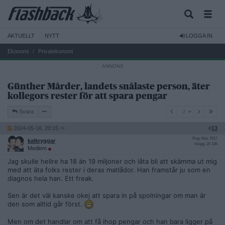
AKTUELLT
NYTT
LOGGA IN
Ekonomi
Privatekonomi
Günther Mårder, landets snålaste person, äter
kollegors rester för att spara pengar
2
Svara
2
2024-05-16, 20:15
#
13
Reg: Mar 2017
kalkryggar
Inlägg: 20 186
Medlem
Jag skulle hellre ha 18 än 19 miljoner och låta bli att skämma ut mig
med att äta folks rester i deras matlådor. Han framstår ju som en
diagnos hela han. Ett freak.
Sen är det väl kanske okej att spara in på spolningar om man är
den som alltid går först.
Men om det handlar om att få ihop pengar och han bara ligger på