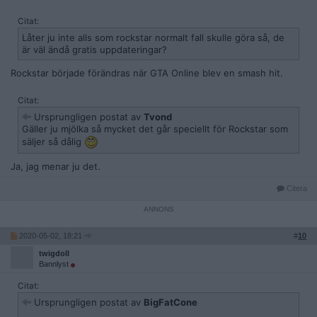
Citat:
Låter ju inte alls som rockstar normalt fall skulle göra så, de
är väl ändå gratis uppdateringar?
Rockstar började förändras när GTA Online blev en smash hit.
Citat:
Ursprungligen postat av
Tvond
Gäller ju mjölka så mycket det går speciellt för Rockstar som
säljer så dålig
Ja, jag menar ju det.
Citera
2020-05-02, 18:21
#
10
twigdoll
Bannlyst
Citat:
Ursprungligen postat av
BigFatCone