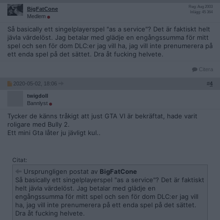
Reg: Aug 2003
BigFatCone
Inlägg: 45 364
Medlem
Så basically ett singelplayerspel "as a service"? Det är faktiskt helt
jävla värdelöst. Jag betalar med glädje en engångssumma för mitt
spel och sen för dom DLC:er jag vill ha, jag vill inte prenumerera på
ett enda spel på det sättet. Dra åt fucking helvete.
Citera
2020-05-02, 18:06
#
4
twigdoll
Bannlyst
Tycker de känns tråkigt att just GTA VI är bekräftat, hade varit
roligare med Bully 2.
Ett mini Gta låter ju jävligt kul..
Citat:
Ursprungligen postat av
BigFatCone
Så basically ett singelplayerspel "as a service"? Det är faktiskt
helt jävla värdelöst. Jag betalar med glädje en
engångssumma för mitt spel och sen för dom DLC:er jag vill
ha, jag vill inte prenumerera på ett enda spel på det sättet.
Dra åt fucking helvete.