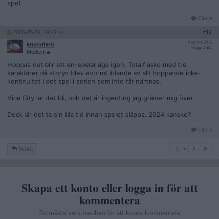
spel.
Citera
2020-05-02, 19:42
#
12
Reg: Maj 2015
kristofferG
Inlägg: 2 561
Medlem
Hoppas det blir ett en-spelarläge igen. Totalfiasko med tre
karaktärer då storyn blev enormt lidande av allt hoppande icke-
kontinuitet i det spel i serien som inte får nämnas.
Vice City lär det bli, och det är ingenting jag grämer mig över.
Dock lär det ta sin lilla tid innan spelet släpps. 2024 kanske?
Citera
1
Svara
1
Skapa ett konto eller logga in för att
kommentera
Du måste vara medlem för att kunna kommentera