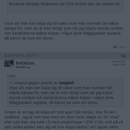
Rockstar började förändras när GTA Online blev en smash hit.
Visst att man kan köpa sig till saker som man normalt fall måste
kämpa för, men de är inte riktigt som när jag köpte mortal combat
och karaktärerna måste köpas i något jävla tilläggspaket separat,
då känns de som ett demo.
Citera
2020-05-02, 18:27
#
11
Reg: Aug 2003
BigFatCone
Inlägg: 45 364
Medlem
Citat:
Ursprungligen postat av
twigdoll
Visst att man kan köpa sig till saker som man normalt fall
måste kämpa för, men de är inte riktigt som när jag köpte
mortal combat och karaktärerna måste köpas i något jävla
tilläggspaket separat, då känns de som ett demo.
Grejen är att jag vill köpa ett helt spel från början, inte få det i
småbitar. Jag är helt okej med om dom hade släppt en till "stad"
eller vad man ska kalla LS med omgivningar i GTA V för, och på så
sätt utöka spelet men jag vill inte köpa kapitel i ett öppet värld-