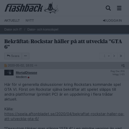
AKTUELLT
NYTT
LOGGA IN
Dator och IT
Dator- och konsolspel
Bekräftat: Rockstar håller på att utveckla ”GTA
6”
1
Svara
1
2020-05-02, 18:01
#
1
Reg: Dec 2011
MortalDisease
Inlägg: 1 421
Medlem
Här för vi generella diskussioner kring Rockstars kommande spel
GTA VI. Först om Rockstar själva bekräftar att spelet släpps till
andra plattformar (primärt PC) är en uppdelning i flera trådar
aktuell.
Källa:
https://spela.aftonbladet.se/2020/04/bekraftat-rockstar-haller-pa-
att-utveckla-gta-6/
"
Dessutom tänker man släppa ”GTA 6” i en mindre version än vad