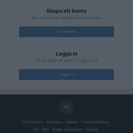
Skapa ett konto
Det är enkelt att registrera ett nytt konto
Bli medlem
Logga in
Har du redan ett konto? Logga in här
Logga in
Om Flashback
Annonsera
Integritet
Cookie-inställningar
A-Ö
FAQ
Regler
Moderatorer
Översikt