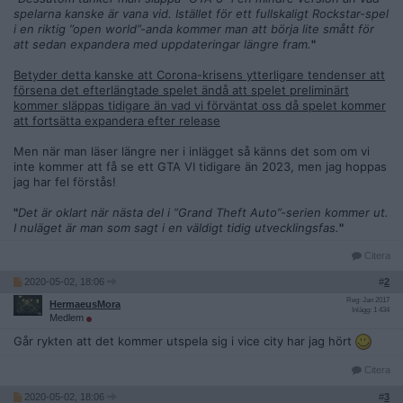
spelarna kanske är vana vid. Istället för ett fullskaligt Rockstar-spel
i en riktig ”open world”-anda kommer man att börja lite smått för
att sedan expandera med uppdateringar längre fram.
"
Betyder detta kanske att Corona-krisens ytterligare tendenser att
försena det efterlängtade spelet ändå att spelet preliminärt
kommer släppas tidigare än vad vi förväntat oss då spelet kommer
att fortsätta expandera efter release
Men när man läser längre ner i inlägget så känns det som om vi
inte kommer att få se ett GTA VI tidigare än 2023, men jag hoppas
jag har fel förstås!
"
Det är oklart när nästa del i ”Grand Theft Auto”-serien kommer ut.
I nuläget är man som sagt i en väldigt tidig utvecklingsfas.
"
Citera
2020-05-02, 18:06
#
2
Reg: Jan 2017
HermaeusMora
Inlägg: 1 434
Medlem
Går rykten att det kommer utspela sig i vice city har jag hört
Citera
2020-05-02, 18:06
#
3