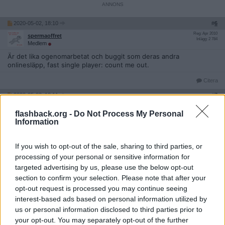
2020-05-02, 18:10
#
6
Reg: Apr 2010
spermaoffret
Inlägg: 2 784
Medlem
Är det lika ogenomarbetat och buggit som deras andra
onlinesläpp, fast single player: count me out.
Citera
2020-05-02, 18:11
#
7
Reg: Jul 2013
Trollfeeder
Inlägg: 31 908
flashback.org -
Do Not Process My Personal
Medlem
Information
GTA VI under utveckling? Ungefär lika oväntat som ett mord i
Järva-området.
If you wish to opt-out of the sale, sharing to third parties, or
Citera
processing of your personal or sensitive information for
targeted advertising by us, please use the below opt-out
2020-05-02, 18:11
#
8
section to confirm your selection. Please note that after your
Reg: Jan 2017
HermaeusMora
Inlägg: 1 434
Medlem
opt-out request is processed you may continue seeing
interest-based ads based on personal information utilized by
Citat:
us or personal information disclosed to third parties prior to
Ursprungligen postat av
twigdoll
your opt-out. You may separately opt-out of the further
Tycker de känns tråkigt att just GTA VI är bekräftat, hade