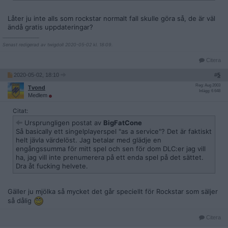
Låter ju inte alls som rockstar normalt fall skulle göra så, de är väl
ändå gratis uppdateringar?
__________________
Senast redigerad av twigdoll 2020-05-02 kl. 18:09.
Citera
2020-05-02, 18:10
#
5
Reg: Aug 2003
Tvond
Inlägg: 6 648
Medlem
Citat:
Ursprungligen postat av
BigFatCone
Så basically ett singelplayerspel "as a service"? Det är faktiskt
helt jävla värdelöst. Jag betalar med glädje en
engångssumma för mitt spel och sen för dom DLC:er jag vill
ha, jag vill inte prenumerera på ett enda spel på det sättet.
Dra åt fucking helvete.
Gäller ju mjölka så mycket det går speciellt för Rockstar som säljer
så dålig
Citera