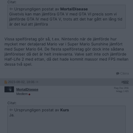
Citat:
Ursprungligen postat av
MortalDisease
Givetvis kan man jämföra GTA V med GTA VI precis som vi
jämförde GTA IV med GTA V, trots att det har gått en lång tid
är det kul att jämföra
Vissa spelföretag gör så, t.ex. Nintendo när de jämförde hur
mycket mer detaljerad Mario var i Super Mario Sunshine jämfört
med Super Mario 64. De flesta spelföretag gör dock inte sådana
jämförelser då det är helt irrelevanta. Valve satt inte och jämförde
Half-Life 2 med ettan, då det hade kommit massor med FPS mellan
dessa två spel.
Citera
2023-08-02, 18:06
#
602
Reg: Dec 2011
MortalDisease
Inlägg: 1 421
Medlem
Citat:
Ursprungligen postat av
Kurs
Ja.