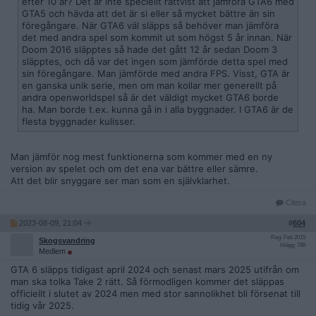
efter 10 år? Det är inte speciellt rättvist att jämföra GTA6 med
GTA5 och hävda att det är si eller så mycket bättre än sin
föregångare. När GTA6 väl släpps så behöver man jämföra
det med andra spel som kommit ut som högst 5 år innan. När
Doom 2016 släpptes så hade det gått 12 år sedan Doom 3
släpptes, och då var det ingen som jämförde detta spel med
sin föregångare. Man jämförde med andra FPS. Visst, GTA är
en ganska unik serie, men om man kollar mer generellt på
andra openworldspel så är det väldigt mycket GTA6 borde
ha. Man borde t.ex. kunna gå in i alla byggnader. I GTA6 är de
flesta byggnader kulisser.
Man jämför nog mest funktionerna som kommer med en ny
version av spelet och om det ena var bättre eller sämre.
Att det blir snyggare ser man som en självklarhet.
Citera
2023-08-09, 21:04
#
604
Reg: Feb 2015
Skogsvandring
Inlägg: 788
Medlem
GTA 6 släpps tidigast april 2024 och senast mars 2025 utifrån om
man ska tolka Take 2 rätt. Så förmodligen kommer det släppas
officiellt i slutet av 2024 men med stor sannolikhet bli försenat till
tidig vår 2025.