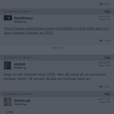
Citera
2023-08-11, 00:14
#
605
Reg: Dec 2011
MortalDisease
Inlägg: 1 421
Medlem
https://www.sweclockers.com/nyhet/36954-grand-theft-auto-6-s
lapps-senast-i-borjan-av-2025
Citera
2023-08-11, 09:19
#
606
Reg: Aug 2004
swebarb
Inlägg: 21 244
Medlem
Segt om det kommer först 2025, tänk då också att pc versionen
kommer minst 1 år senare då alla vet rockstar hatar pc..
Citera
2023-08-11, 10:45
#
607
Reg: Mar 2014
Mogaku-san
Inlägg: 2 656
Medlem
Citat: