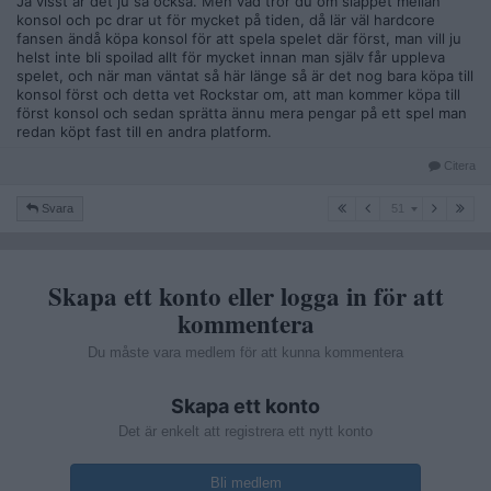
Ja visst är det ju så också. Men vad tror du om släppet mellan
konsol och pc drar ut för mycket på tiden, då lär väl hardcore
fansen ändå köpa konsol för att spela spelet där först, man vill ju
helst inte bli spoilad allt för mycket innan man själv får uppleva
spelet, och när man väntat så här länge så är det nog bara köpa till
konsol först och detta vet Rockstar om, att man kommer köpa till
först konsol och sedan sprätta ännu mera pengar på ett spel man
redan köpt fast till en andra platform.
Citera
51
Svara
51
Skapa ett konto eller logga in för att
kommentera
Du måste vara medlem för att kunna kommentera
Skapa ett konto
Det är enkelt att registrera ett nytt konto
Bli medlem