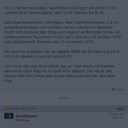
Om vi räknar med släpp i september 2024 igen då så kan vi PC-
spelare först komma igång i april 2026. Nästan tre år till.
Red Dead Redemption 2Redigera. Red Dead Redemption 2 är ett
actionäventyrsspel med western-tema utvecklat av Rockstar
North och Rockstar San Diego och utgivet av Rockstar Games till
spelkonsolerna Playstation 4 Och Xbox One den 26 oktober 2018.
Och på Microsoft Windows den 5 november 2019.
Det gick lite snabbare när de släppte RDR2 då det bara tog ett år
och två månader innan det kom till PC.
Just nu är det nog ända spelet jag ser fram emot och kommer
dessutom sätta ihop en ny burk inför släppet. Får väl se vad
specen blir först innan man börjar skissa på vad man ska sätta
ihop.
Citera
2023-08-12, 21:12
#
610
Reg: Dec 2011
MortalDisease
Inlägg: 1 421
Medlem