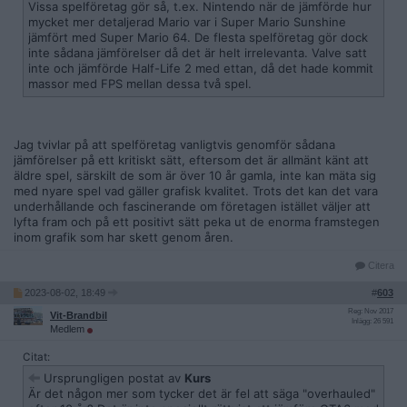
Vissa spelföretag gör så, t.ex. Nintendo när de jämförde hur
mycket mer detaljerad Mario var i Super Mario Sunshine
jämfört med Super Mario 64. De flesta spelföretag gör dock
inte sådana jämförelser då det är helt irrelevanta. Valve satt
inte och jämförde Half-Life 2 med ettan, då det hade kommit
massor med FPS mellan dessa två spel.
Jag tvivlar på att spelföretag vanligtvis genomför sådana
jämförelser på ett kritiskt sätt, eftersom det är allmänt känt att
äldre spel, särskilt de som är över 10 år gamla, inte kan mäta sig
med nyare spel vad gäller grafisk kvalitet. Trots det kan det vara
underhållande och fascinerande om företagen istället väljer att
lyfta fram och på ett positivt sätt peka ut de enorma framstegen
inom grafik som har skett genom åren.
Citera
2023-08-02, 18:49
#
603
Reg: Nov 2017
Vit-Brandbil
Inlägg: 26 591
Medlem
Citat:
Ursprungligen postat av
Kurs
Är det någon mer som tycker det är fel att säga "overhauled"