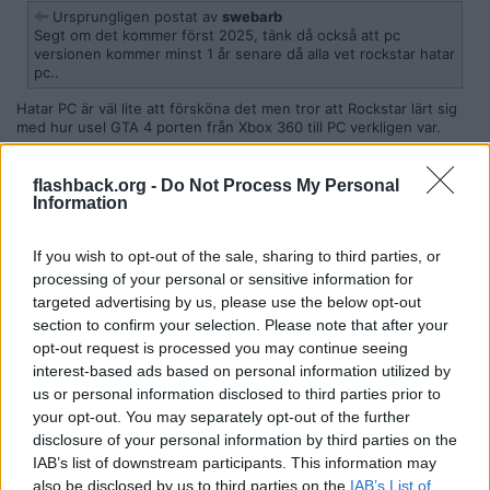
Ursprungligen postat av
swebarb
Segt om det kommer först 2025, tänk då också att pc
versionen kommer minst 1 år senare då alla vet rockstar hatar
pc..
Hatar PC är väl lite att försköna det men tror att Rockstar lärt sig
med hur usel GTA 4 porten från Xbox 360 till PC verkligen var.
Det var en bild på en handkontroll och dessutom bloatware i form
av Games for Windows Live som grädde på moset. Porten kom i
flashback.org -
Do Not Process My Personal
december 2008 och det dröjde ända till 2020 tills Rockstar släppte
Information
om GTA 4 till PC.
If you wish to opt-out of the sale, sharing to third parties, or
Denna nya utgåva av GTA 4 använder bara Social Club och Steam.
Är en bra mycket bättre utgåva än den som kom först till PC för
processing of your personal or sensitive information for
snart 15 år sedan.
targeted advertising by us, please use the below opt-out
section to confirm your selection. Please note that after your
GTA 5 PC versionen utvecklades parallellt med Xbox 360 och PS3
opt-out request is processed you may continue seeing
utgåvan. Att det släpptes först 2015 är för att Rockstar inte ville
upprepa fiaskot med GTA 4 PC porten.
interest-based ads based on personal information utilized by
us or personal information disclosed to third parties prior to
Citera
your opt-out. You may separately opt-out of the further
2023-08-11, 22:39
#
608
disclosure of your personal information by third parties on the
Reg: Dec 2011
IAB’s list of downstream participants. This information may
MortalDisease
Inlägg: 1 421
Medlem
also be disclosed by us to third parties on the
IAB’s List of