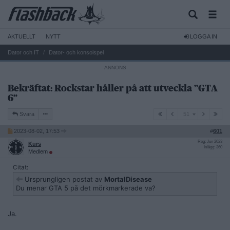
AKTUELLT
NYTT
LOGGA IN
Dator och IT
Dator- och konsolspel
Bekräftat: Rockstar håller på att utveckla ”GTA
6”
51
Svara
51
2023-08-02, 17:53
#
601
Reg: Jun 2023
Kurs
Inlägg: 360
Medlem
Citat:
Ursprungligen postat av
MortalDisease
Du menar GTA 5 på det mörkmarkerade va?
Ja.