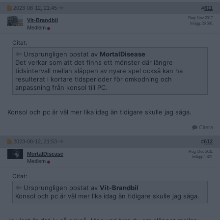
2023-08-12, 21:45
#
611
Reg: Nov 2017
Vit-Brandbil
Inlägg: 26 591
Medlem
Citat:
Ursprungligen postat av
MortalDisease
Det verkar som att det finns ett mönster där längre
tidsintervall mellan släppen av nyare spel också kan ha
resulterat i kortare tidsperioder för omkodning och
anpassning från konsol till PC.
Konsol och pc är väl mer lika idag än tidigare skulle jag säga.
Citera
2023-08-12, 21:53
#
612
Reg: Dec 2011
MortalDisease
Inlägg: 1 421
Medlem
Citat:
Ursprungligen postat av
Vit-Brandbil
Konsol och pc är väl mer lika idag än tidigare skulle jag säga.