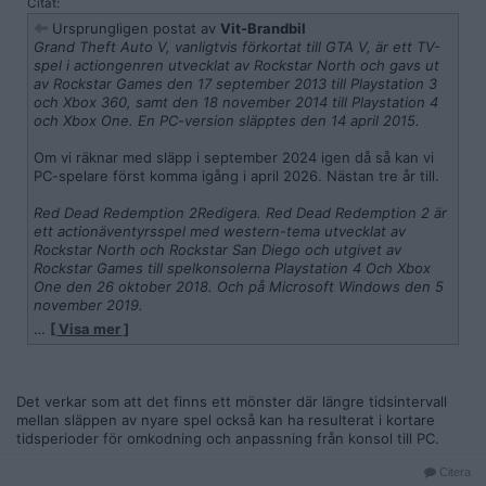
Citat:
Ursprungligen postat av
Vit-Brandbil
Grand Theft Auto V, vanligtvis förkortat till GTA V, är ett TV-
spel i actiongenren utvecklat av Rockstar North och gavs ut
av Rockstar Games den 17 september 2013 till Playstation 3
och Xbox 360, samt den 18 november 2014 till Playstation 4
och Xbox One. En PC-version släpptes den 14 april 2015.
Om vi räknar med släpp i september 2024 igen då så kan vi
PC-spelare först komma igång i april 2026. Nästan tre år till.
Red Dead Redemption 2Redigera. Red Dead Redemption 2 är
ett actionäventyrsspel med western-tema utvecklat av
Rockstar North och Rockstar San Diego och utgivet av
Rockstar Games till spelkonsolerna Playstation 4 Och Xbox
One den 26 oktober 2018. Och på Microsoft Windows den 5
november 2019.
…
[ Visa mer ]
Det gick lite snabbare när de släppte RDR2 då det bara tog
ett år och två månader innan det kom till PC.
Just nu är det nog ända spelet jag ser fram emot och
Det verkar som att det finns ett mönster där längre tidsintervall
kommer dessutom sätta ihop en ny burk inför släppet. Får väl
mellan släppen av nyare spel också kan ha resulterat i kortare
se vad specen blir först innan man börjar skissa på vad man
tidsperioder för omkodning och anpassning från konsol till PC.
ska sätta ihop.
Citera