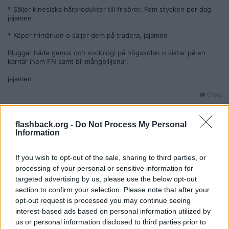
* Säljer kinesiska hårprodukter till frisörer. Fem stycken per dag
jajamen
* Köper frimärken o säljer dem på tradera, jajamen
Pluggar både genus och sociologi på högskolan o siktar på en
karriär inom FN samt bli mångbilljonär.
jajamen
Citera
2016-02-06, 20:33
#
1015
Reg: Nov 2008
Fosterdiagnos
flashback.org -
Do Not Process My Personal
Inlägg: 460
Medlem
Information
Olofs nya projekt, Adenheim.
If you wish to opt-out of the sale, sharing to third parties, or
http://adenheim.com/adenheim-partners-knighted/
processing of your personal or sensitive information for
"Sir Olof K. Gustafsson and Sir Daniel D. Reitberg were knighted
targeted advertising by us, please use the below opt-out
by a Holy Roman Catholic Order on Saturday, June 13, 2015 in
section to confirm your selection. Please note that after your
California, USA. Other knights of the order include the worldwide
opt-out request is processed you may continue seeing
acclaimed and well-known artist and long-time friend of popstar
interest-based ads based on personal information utilized by
Michael Jackson, Sir Brett-Livingstone Strong whom was
nominated by Michael Jackson’s ex-wife Debbie Rowe."
us or personal information disclosed to third parties prior to