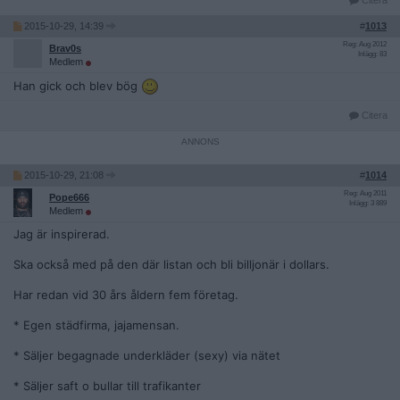
2015-10-29, 14:39
#
1013
Reg: Aug 2012
Brav0s
Inlägg: 83
Medlem
Han gick och blev bög
Citera
2015-10-29, 21:08
#
1014
Reg: Aug 2011
Pope666
Inlägg: 3 889
Medlem
Jag är inspirerad.
Ska också med på den där listan och bli billjonär i dollars.
Har redan vid 30 års åldern fem företag.
* Egen städfirma, jajamensan.
* Säljer begagnade underkläder (sexy) via nätet
* Säljer saft o bullar till trafikanter