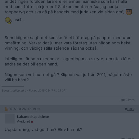
är det ingen förälder, lärare eller annan människa som kan hålla
ned hans fötter på jorden? Slutkommentaren "aa jag har ju
toppbetyg och ska gå på handels med juridiken vid sidan om",
usch.
Som tidigare sagt, det kanske är ett företag på pappret men utan
omsättning. Verkar det ju mer vara företag utan någon som helst
vinning, och väldigt stilla stående sådana också.
Intelligens är som rikedomar -ingenting man skryter om utan låter
andra se det på egen hand.
Någon som vet hur det går? Klippen var ju från 2011, något måste
väll ha hänt?
__________________
Senast redigerad av Foxies 2015-05-17 kl. 23:07.
Citera
2015-10-26, 13:19
#
1012
Labanochapelsinen
Avslutad
Uppdatering, vad gör han? Blev han rik?
Citera