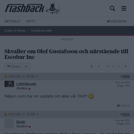
AKTUELLT
NYTT
LOGGA IN
Kultur & Media
Kändisskvaller
Skvaller om Olof Gustafsson och närstående till
Escobar Inc
85
Svara
85
2015-05-17, 01:56
#
1009
Reg: Jun 2014
LilithSkovde
Inlägg: 1 621
Medlem
Någon som har en update om allas vår Olof?
Citera
2015-05-17, 21:58
#
1010
Reg: Apr 2015
Deski
Inlägg: 3 400
Medlem