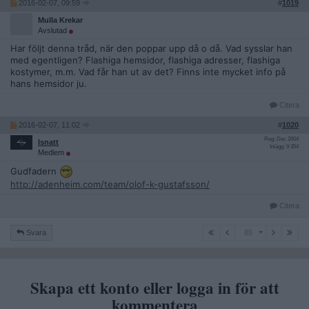
2016-02-07, 09:59
#
1019
Mulla Krekar
Avslutad
Har följt denna tråd, när den poppar upp då o då. Vad sysslar han
med egentligen? Flashiga hemsidor, flashiga adresser, flashiga
kostymer, m.m. Vad får han ut av det? Finns inte mycket info på
hans hemsidor ju.
Citera
2016-02-07, 11:02
#
1020
Reg: Dec 2004
Isnatt
Inlägg: 9 354
Medlem
Gudfadern
http://adenheim.com/team/olof-k-gustafsson/
Citera
85
Svara
85
Skapa ett konto eller logga in för att
kommentera