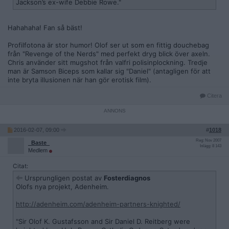
Jackson’s ex-wife Debbie Rowe."
Hahahaha! Fan så bäst!
Profilfotona är stor humor! Olof ser ut som en fittig douchebag
från "Revenge of the Nerds" med perfekt dryg blick över axeln.
Chris använder sitt mugshot från valfri polisinplockning. Tredje
man är Samson Biceps som kallar sig "Daniel" (antagligen för att
inte bryta illusionen när han gör erotisk film).
Citera
2016-02-07, 09:00
#
1018
Reg: Nov 2007
_Baste_
Inlägg: 8 143
Medlem
Citat:
Ursprungligen postat av
Fosterdiagnos
Olofs nya projekt, Adenheim.
http://adenheim.com/adenheim-partners-knighted/
"Sir Olof K. Gustafsson and Sir Daniel D. Reitberg were