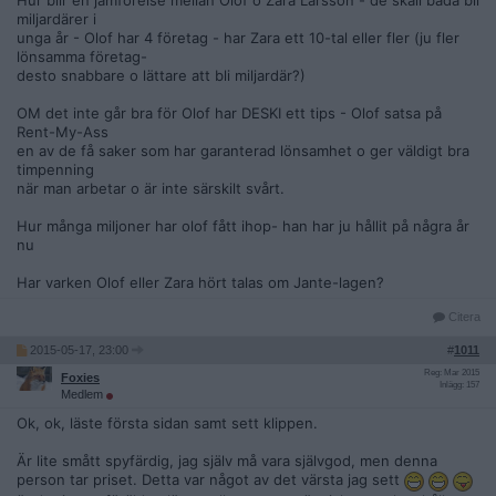
Hur blir en jämförelse mellan Olof o Zara Larsson - de skall båda bli
miljardärer i
unga år - Olof har 4 företag - har Zara ett 10-tal eller fler (ju fler
lönsamma företag-
desto snabbare o lättare att bli miljardär?)
OM det inte går bra för Olof har DESKI ett tips - Olof satsa på
Rent-My-Ass
en av de få saker som har garanterad lönsamhet o ger väldigt bra
timpenning
när man arbetar o är inte särskilt svårt.
Hur många miljoner har olof fått ihop- han har ju hållit på några år
nu
Har varken Olof eller Zara hört talas om Jante-lagen?
Citera
2015-05-17, 23:00
#
1011
Reg: Mar 2015
Foxies
Inlägg: 157
Medlem
Ok, ok, läste första sidan samt sett klippen.
Är lite smått spyfärdig, jag själv må vara självgod, men denna
person tar priset. Detta var något av det värsta jag sett