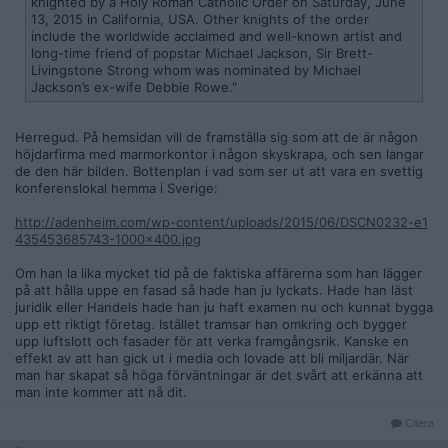
knighted by a Holy Roman Catholic Order on Saturday, June
13, 2015 in California, USA. Other knights of the order
include the worldwide acclaimed and well-known artist and
long-time friend of popstar Michael Jackson, Sir Brett-
Livingstone Strong whom was nominated by Michael
Jackson’s ex-wife Debbie Rowe."
Herregud. På hemsidan vill de framställa sig som att de är någon
höjdarfirma med marmorkontor i någon skyskrapa, och sen langar
de den här bilden. Bottenplan i vad som ser ut att vara en svettig
konferenslokal hemma i Sverige:
http://adenheim.com/wp-content/uploads/2015/06/DSCN0232-e1
435453685743-1000x400.jpg
Om han la lika mycket tid på de faktiska affärerna som han lägger
på att hålla uppe en fasad så hade han ju lyckats. Hade han läst
juridik eller Handels hade han ju haft examen nu och kunnat bygga
upp ett riktigt företag. Istället tramsar han omkring och bygger
upp luftslott och fasader för att verka framgångsrik. Kanske en
effekt av att han gick ut i media och lovade att bli miljardär. När
man har skapat så höga förväntningar är det svårt att erkänna att
man inte kommer att nå dit.
Citera