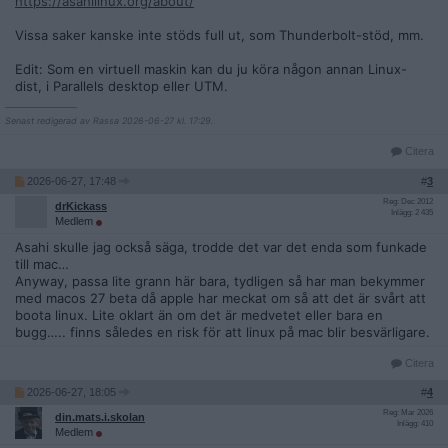
https://asahilinux.org/about/
Vissa saker kanske inte stöds full ut, som Thunderbolt-stöd, mm.
Edit: Som en virtuell maskin kan du ju köra någon annan Linux-
dist, i Parallels desktop eller UTM.
__________________
Senast redigerad av Rassa 2026-06-27 kl. 17:29.
Citera
2026-06-27, 17:48
#
3
Reg: Dec 2012
drKickass
Inlägg: 2 435
Medlem
Asahi skulle jag också säga, trodde det var det enda som funkade
till mac…
Anyway, passa lite grann här bara, tydligen så har man bekymmer
med macos 27 beta då apple har meckat om så att det är svårt att
boota linux. Lite oklart än om det är medvetet eller bara en
bugg….. finns således en risk för att linux på mac blir besvärligare.
Citera
2026-06-27, 18:05
#
4
Reg: Mar 2026
din.mats.i.skolan
Inlägg: 410
Medlem