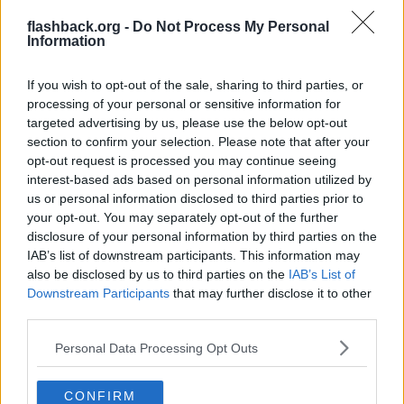
byta ut OS? Blir datorn snabbare, ny funktionalitet eller
flashback.org -
Do Not Process My Personal
varför? Eller är det bara för att man kan, att det är tekniskt
Information
kul att labba?
Man vill byta OS för man inte känner sig unik längre, och vill sitta
If you wish to opt-out of the sale, sharing to third parties, or
och fippla 3 h med nånting som går på 2 minuter på ett
användarvänligt operativsystem.
processing of your personal or sensitive information for
Jag förstår om man går från Windows till Linux, för Windows är
targeted advertising by us, please use the below opt-out
djävulen själv. Det som diskuteras här i tråden är däremot helt
section to confirm your selection. Please note that after your
smaklöst.
opt-out request is processed you may continue seeing
Citera
interest-based ads based on personal information utilized by
us or personal information disclosed to third parties prior to
2026-06-27, 20:03
#
7
your opt-out. You may separately opt-out of the further
Reg: Aug 2024
Kronbefallningsman
Inlägg: 269
disclosure of your personal information by third parties on the
Medlem
IAB’s list of downstream participants. This information may
Citat:
also be disclosed by us to third parties on the
IAB’s List of
Ursprungligen postat av
Specialmodell
Downstream Participants
that may further disclose it to other
Datorn är lagom gammal M1 2020, bra hårdvara men
third parties.
mjukvaran som är full av integrerat skräp suger.
Personal Data Processing Opt Outs
Stäng av SIP och använd launchctl för att stänga av precis allt det
du inte vill ha?
CONFIRM