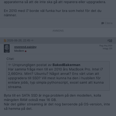
apparaterna så att de inte ska gå att reparera eller uppgradera.
En 2010 med i7 borde väl funka hur bra som helst för det du
nämner.
Citera
2026-06-28, 22:45
#
10
Reg: Maj 2020
reverend.paisley
Inlägg: 220
Medlem
Citat:
Ursprungligen postat av
BakedBakerman
Har samma fråga men till en 2010 års MacBook Pro. Intel i7
2,66GHz. Mint? Ubuntu? Något annat? Ens värt utan att
uppgradera till SSD? Vill mest kunna ha den i husbilen för
enklare jobb, typ simpla pythonscript, excel samt att kunna
streama.
Byta till en SATA SSD är inga problem på den modellen, kolla
mängden RAM också max 16 GB.
När det gäller streaming är det nog beroende på OS-version, inte
så hemma på det.