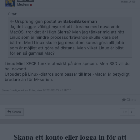
Inlägg: 17 439
Medlem
Citat:
Ursprungligen postat av
BakedBakerman
Ja, det laggar väldigt mycket att streama med nuvarande
MacOS, tror det är High Sierra? Men jag tänker mig att rätt
Linux som är mindre processorkrävande skulle klara det
bättre. Med Linux skulle jag dessutom kunna göra allt jobb
som är möjligt att göra på distans. Men vilket Linux är bäst
för en så gammal Mac?
Linux Mint XFCE funkar utmärkt på den specen. Men SSD vill du
ha, oavsett.
Utbudet på Linux-distros som passar till Intel-Macar är betydligt
bredare än för M-serien.
__________________
Senast redigerad av Enterprise 2026-06-29 kl. 07:11.
Citera
1
Svara
1
Skapa ett konto eller logga in för att