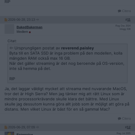
RIP
Citera
2026-06-28, 23:13
#
11
Reg: Dec 2024
BakedBakerman
Inlägg: 638
Medlem
Citat:
Ursprungligen postat av
reverend.paisley
Byta till en SATA SSD är inga problem på den modellen, kolla
mängden RAM också max 16 GB.
När det gäller streaming är det nog beroende på OS-version,
inte så hemma på det.
RIP
Ja, det laggar väldigt mycket att streama med nuvarande MacOS,
tror det är High Sierra? Men jag tänker mig att rätt Linux som är
mindre processorkrävande skulle klara det bättre. Med Linux
skulle jag dessutom kunna göra allt jobb som är möjligt att göra på
distans. Men vilket Linux är bäst för en så gammal Mac?
Citera
2026-06-29, 07:09
#
12
Reg: Jul 2005
Enterprise