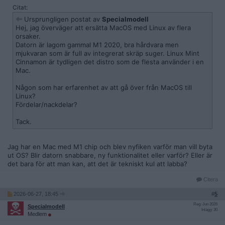
Citat:
Ursprungligen postat av
Specialmodell
Hej, jag överväger att ersätta MacOS med Linux av flera
orsaker.
Datorn är lagom gammal M1 2020, bra hårdvara men
mjukvaran som är full av integrerat skräp suger. Linux Mint
Cinnamon är tydligen det distro som de flesta använder i en
Mac.
Någon som har erfarenhet av att gå över från MacOS till
Linux?
Fördelar/nackdelar?
Tack.
Jag har en Mac med M1 chip och blev nyfiken varför man vill byta
ut OS? Blir datorn snabbare, ny funktionalitet eller varför? Eller är
det bara för att man kan, att det är tekniskt kul att labba?
Citera
2026-06-27, 18:45
#
5
Reg: Jun 2026
Specialmodell
Inlägg: 30
Medlem