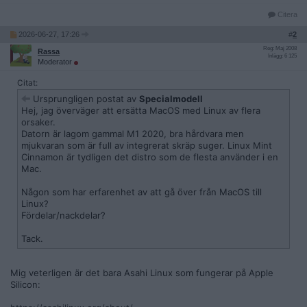
Citera
2026-06-27, 17:26
#
2
Reg: Maj 2008
Rassa
Inlägg: 6 125
Moderator
Citat:
Ursprungligen postat av
Specialmodell
Hej, jag överväger att ersätta MacOS med Linux av flera
orsaker.
Datorn är lagom gammal M1 2020, bra hårdvara men
mjukvaran som är full av integrerat skräp suger. Linux Mint
Cinnamon är tydligen det distro som de flesta använder i en
Mac.
Någon som har erfarenhet av att gå över från MacOS till
Linux?
Fördelar/nackdelar?
Tack.
Mig veterligen är det bara Asahi Linux som fungerar på Apple
Silicon: