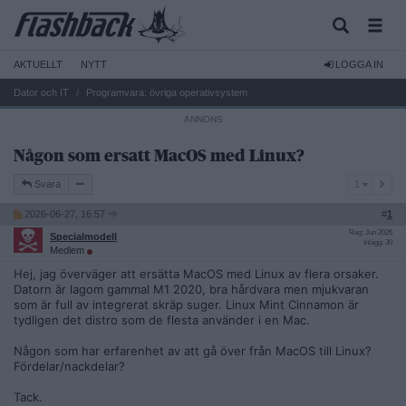
AKTUELLT
NYTT
LOGGA IN
Dator och IT
Programvara: övriga operativsystem
Någon som ersatt MacOS med Linux?
1
Svara
1
2026-06-27, 16:57
#
1
Reg: Jun 2026
Specialmodell
Inlägg: 30
Medlem
Hej, jag överväger att ersätta MacOS med Linux av flera orsaker.
Datorn är lagom gammal M1 2020, bra hårdvara men mjukvaran
som är full av integrerat skräp suger. Linux Mint Cinnamon är
tydligen det distro som de flesta använder i en Mac.
Någon som har erfarenhet av att gå över från MacOS till Linux?
Fördelar/nackdelar?
Tack.