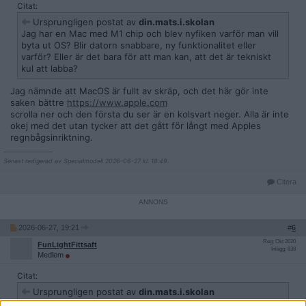
Citat:
Ursprungligen postat av
din.mats.i.skolan
Jag har en Mac med M1 chip och blev nyfiken varför man vill
byta ut OS? Blir datorn snabbare, ny funktionalitet eller
varför? Eller är det bara för att man kan, att det är tekniskt
kul att labba?
Jag nämnde att MacOS är fullt av skräp, och det här gör inte
saken bättre
https://www.apple.com
scrolla ner och den första du ser är en kolsvart neger. Alla är inte
okej med det utan tycker att det gått för långt med Apples
regnbågsinriktning.
__________________
Senast redigerad av Specialmodell 2026-06-27 kl. 18:49.
Citera
2026-06-27, 19:21
#
6
Reg: Okt 2020
FunLightFittsaft
Inlägg: 838
Medlem
Citat:
Ursprungligen postat av
din.mats.i.skolan
Jag har en Mac med M1 chip och blev nyfiken varför man vill