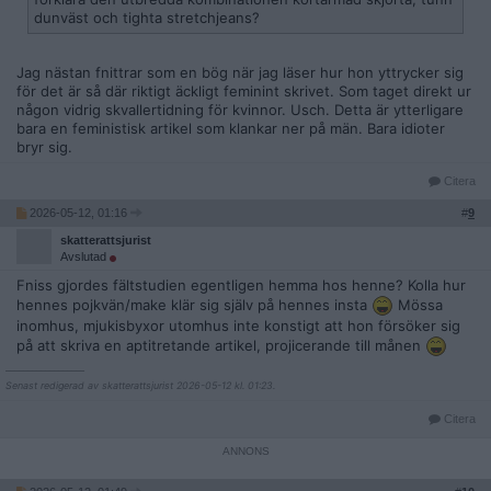
dunväst och tighta stretchjeans?
Jag nästan fnittrar som en bög när jag läser hur hon yttrycker sig
för det är så där riktigt äckligt feminint skrivet. Som taget direkt ur
någon vidrig skvallertidning för kvinnor. Usch. Detta är ytterligare
bara en feministisk artikel som klankar ner på män. Bara idioter
bryr sig.
Citera
2026-05-12, 01:16
#
9
skatterattsjurist
Avslutad
Fniss gjordes fältstudien egentligen hemma hos henne? Kolla hur
hennes pojkvän/make klär sig själv på hennes insta
Mössa
inomhus, mjukisbyxor utomhus inte konstigt att hon försöker sig
på att skriva en aptitretande artikel, projicerande till månen
__________________
Senast redigerad av skatterattsjurist 2026-05-12 kl. 01:23.
Citera