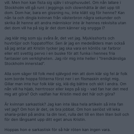
vill. Men hon kan fista sig själv i struphuvudet. Om nån lallare i
Stockholm vill gå runt i jeggings och clownhätta är det upp till
dom. Dom har, bara en gissning nu, inte klätt sig för henne? Kan
nån ta och dingla kvinnan från västerbron några sekunder och
skrika åt henne att andra människor inte är hennes rekvisita utan
det dom vill ha på sig är det dom känner sig snygga i?
Jag klär mig som sju svåra år, det vet jag. Mjukisshorts och
huvtröjor och foppatofflor. Sen är jag en medelålders man också
så jag antar att Kristin tycker jag ska vara en könlös rar farbror
eller ett svettig pervo i en buske för att funka i hennes fria
fantasier om verkligheten. Jag rör mig inte heller i "trendkänsliga
Stockholm innerstad".
Alla som säger till folk med självgod min att dom klär sig fel är folk
som borde hoppa fötterna först ner i en flismaskin enligt mig.
Gillar man inte hur folk klär sig, klä dig bättre och skit i andra. Om
nån vill ha hijab, herrtrosor eller keps på sig - vad fan har det med
mig att göra? Och vadfan har Kristin med det här och göra?
Är kvinnan sarkastisk? Jag kan inte läsa hela artikeln så inte fan
vet jag? Om hon är det, ok bra jobbat. Om hon seriöst vill leka
sharia-präst på andra: ta din text, rulla det till en liten liten boll och
för den långsamt upp ditt eget anus Kristin.
Hoppas hon e sarkastisk för så här röten kan ingen vara.