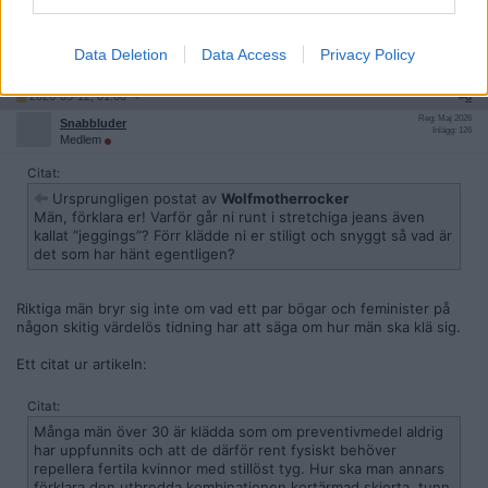
Håller med östeuropa klär sig bättre, ska vara adidas för fan.
http
s://www.youtube.com/watch?v=VLW1ieY4Izw
Data Deletion
Data Access
Privacy Policy
Citera
2026-05-12, 01:00
#
8
Reg: Maj 2026
Snabbluder
Inlägg: 126
Medlem
Citat:
Ursprungligen postat av
Wolfmotherrocker
Män, förklara er! Varför går ni runt i stretchiga jeans även
kallat ”jeggings”? Förr klädde ni er stiligt och snyggt så vad är
det som har hänt egentligen?
Riktiga män bryr sig inte om vad ett par bögar och feminister på
någon skitig värdelös tidning har att säga om hur män ska klä sig.
Ett citat ur artikeln:
Citat:
Många män över 30 är klädda som om preventivmedel aldrig
har uppfunnits och att de därför rent fysiskt behöver
repellera fertila kvinnor med stillöst tyg. Hur ska man annars
förklara den utbredda kombinationen kortärmad skjorta, tunn