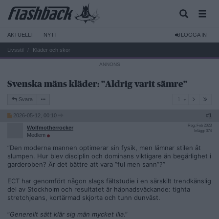
AKTUELLT
NYTT
LOGGA IN
Livsstil
Kläder och skor
Svenska mäns kläder: ”Aldrig varit sämre”
1
Svara
1
2026-05-12, 00:10
#
1
Reg: Feb 2023
Wolfmotherrocker
Inlägg: 374
Medlem
”Den moderna mannen optimerar sin fysik, men lämnar stilen åt
slumpen. Hur blev disciplin och dominans viktigare än begärlighet i
garderoben? Är det bättre att vara ”ful men sann”?”
ECT har genomfört någon slags fältstudie i en särskilt trendkänslig
del av Stockholm och resultatet är häpnadsväckande: tighta
stretchjeans, kortärmad skjorta och tunn dunväst.
”
Generellt sätt klär sig män mycket illa
.”