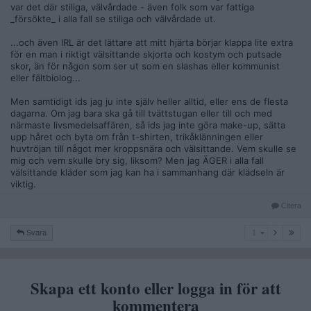
var det där stiliga, välvårdade - även folk som var fattiga
_försökte_ i alla fall se stiliga och välvårdade ut.
...och även IRL är det lättare att mitt hjärta börjar klappa lite extra
för en man i riktigt välsittande skjorta och kostym och putsade
skor, än för någon som ser ut som en slashas eller kommunist
eller fältbiolog...
Men samtidigt ids jag ju inte själv heller alltid, eller ens de flesta
dagarna. Om jag bara ska gå till tvättstugan eller till och med
närmaste livsmedelsaffären, så ids jag inte göra make-up, sätta
upp håret och byta om från t-shirten, trikåklänningen eller
huvtröjan till något mer kroppsnära och välsittande. Vem skulle se
mig och vem skulle bry sig, liksom? Men jag ÄGER i alla fall
välsittande kläder som jag kan ha i sammanhang där klädseln är
viktig.
Citera
1
Svara
1
Skapa ett konto eller logga in för att
kommentera