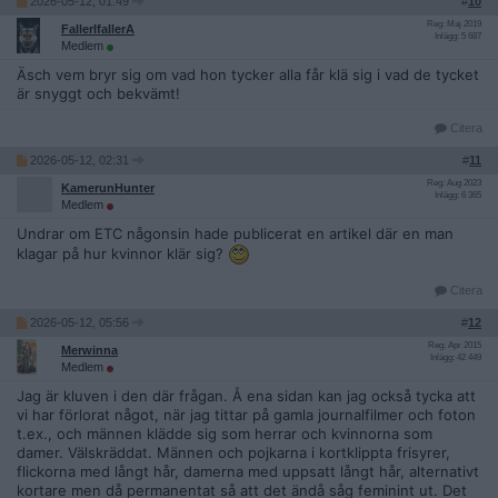
2026-05-12, 01:49
#
10
Reg: Maj 2019
FallerIfallerA
Inlägg: 5 687
Medlem
Äsch vem bryr sig om vad hon tycker alla får klä sig i vad de tycket
är snyggt och bekvämt!
Citera
2026-05-12, 02:31
#
11
Reg: Aug 2023
KamerunHunter
Inlägg: 6 365
Medlem
Undrar om ETC någonsin hade publicerat en artikel där en man
klagar på hur kvinnor klär sig?
Citera
2026-05-12, 05:56
#
12
Reg: Apr 2015
Merwinna
Inlägg: 42 449
Medlem
Jag är kluven i den där frågan. Å ena sidan kan jag också tycka att
vi har förlorat något, när jag tittar på gamla journalfilmer och foton
t.ex., och männen klädde sig som herrar och kvinnorna som
damer. Välskräddat. Männen och pojkarna i kortklippta frisyrer,
flickorna med långt hår, damerna med uppsatt långt hår, alternativt
kortare men då permanentat så att det ändå såg feminint ut. Det