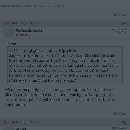
__________________
Senast redigerad av triptyken 2026-05-12 kl. 00:30.
Citera
2026-05-12, 00:38
#
3
Reg: Feb 2023
Wolfmotherrocker
Inlägg: 374
Medlem
Citat:
Ursprungligen postat av
triptyken
Jag klär mig som sju svåra år, det vet jag.
Mjukisshorts och
huvtröjor och foppatofflor.
Sen är jag en medelålders man
också så jag antar att Kristin tycker jag ska vara en könlös rar
farbror eller ett svettig pervo i en buske för att funka i
hennes fria fantasier om verkligheten. Jag rör mig inte heller
i "trendkänsliga Stockholm innerstad".
Måste du ha på dig mjukisshorts och foppatofflor bland folk?
Chinosshorts eller jeansshorts med vanliga tofflor ger ju ett
mycket trevligare intryck och du kommer säkert få ett bättre
bemötande.
Citera
2026-05-12, 00:47
#
4
Reg: Jul 2025
def321