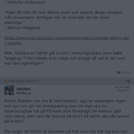
- Kristofer Andersson
”
Inget får sitta för bra. Skinny jeans och skjorta. Beige cardigan
från Dressmann. Antingen lite för små eller lite för stora
pikétröjor.”
- Marcus Hägglund
https://www.etc.se/kultur-noje/svenska-maens-klaeder-aldrig-vari
t-saemre
Män, förklara er! Varför går ni runt i stretchiga jeans även kallat
”jeggings”? Förr klädde ni er stiligt och snyggt så vad är det som
har hänt egentligen?
Citera
2026-05-12, 00:27
#
2
Reg: Maj 2020
triptyken
Inlägg: 6 677
Medlem
Kristin McKillen kan dra åt hela helvete. Jag har visserligen ingen
koll vart hon gör sin trendspaning men om man ska tro
heterosnubbar här på FB hade dom föredragit om kvinnor gått
runt nakna, men vem fan lyssnar på dom? Så varför ska nån lyssna
på Kristin?
Det suger att Kristin är besviken på folk som inte klär sig som hon