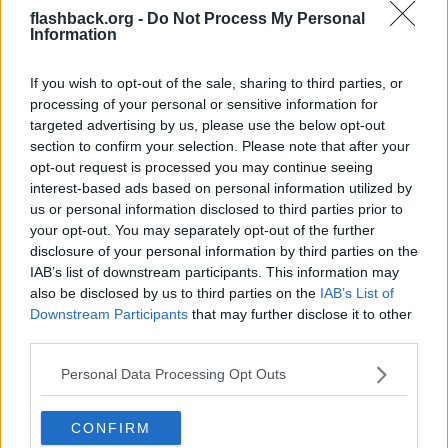
2026-05-12, 00:51
#
5
kallat ”jeggings”? Förr klädde ni er stiligt och snyggt så vad är
flashback.org -
Do Not Process My Personal
det som har hänt egentligen?
Reg: Mar 2019
Helge.Palmcrantz
Information
Inlägg: 24 124
Medlem
Spännande. Själv har jag aldrig sett unga kvinnor vara så otroligt
If you wish to opt-out of the sale, sharing to third parties, or
dåligt klädda. De kan ha jeansjackor som tält och byxor som hör
processing of your personal or sensitive information for
hemma på 80-talet. Skor som ser ut att de bodde i ett getto.
targeted advertising by us, please use the below opt-out
Citera
section to confirm your selection. Please note that after your
opt-out request is processed you may continue seeing
2026-05-12, 00:55
#
6
interest-based ads based on personal information utilized by
jcocker
Avslutad
us or personal information disclosed to third parties prior to
your opt-out. You may separately opt-out of the further
Man blir ju förbannad. Känns som ett övergrepp.
disclosure of your personal information by third parties on the
Jag skulle aldrig våga drömma om att säga till en okänd vuxen man
IAB’s list of downstream participants. This information may
på stan hur han ska klä sig, men kan jag gå hem och skriva en
also be disclosed by us to third parties on the
IAB’s List of
artikel om det någonstans?
Downstream Participants
that may further disclose it to other
Jag behöver upprättelse.
third parties.
Citera
Personal Data Processing Opt Outs
2026-05-12, 00:55
#
7
Reg: Maj 2011
Christopher.
CONFIRM
Inlägg: 11 238
Medlem