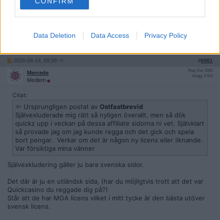
CONFIRM
sida!!!"
De få positiva recensionerna verkar vara fakepersoner.
Data Deletion
Data Access
Privacy Policy
Citera
2026-04-14, 09:58
#
6981
Reg: Dec 2020
Mercede
Inlägg: 3 624
Medlem
Citat:
Ursprungligen postat av
Ostfastbrevid
Självexluderade mig rätt så nyligen överallt, men så dök
quickz upp i veckan på dessa affiliate sidorna ni vet. Självklart
så provade jag om jag kunde regga och det gick och spela
bort pengar.. Verkar om det är någon ny licens eller liknande.
Var försiktiga mina vänner
Självexkludering gäller ju bara svenska sidor.
Det där är ju en utländsk sida, (har du möjligtvis trott att det var
Quickcasino du reggade dig på?)
Står att de har MGA licens vilket i mitt tycke är den bästa utöver
svensk licens.