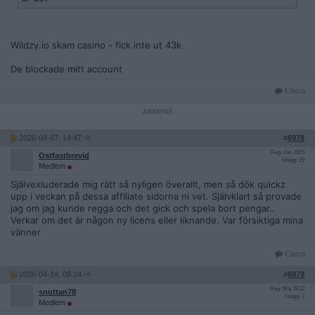
Wildzy.io skam casino - fick inte ut 43k
De blockade mitt account
Citera
2026-04-07, 14:47
#
6978
Reg: Jan 2025
Ostfastbrevid
Inlägg: 29
Medlem
Självexluderade mig rätt så nyligen överallt, men så dök quickz
upp i veckan på dessa affiliate sidorna ni vet. Självklart så provade
jag om jag kunde regga och det gick och spela bort pengar..
Verkar om det är någon ny licens eller liknande. Var försiktiga mina
vänner
Citera
2026-04-14, 08:24
#
6979
Reg: Maj 2012
snuttan78
Inlägg: 3
Medlem