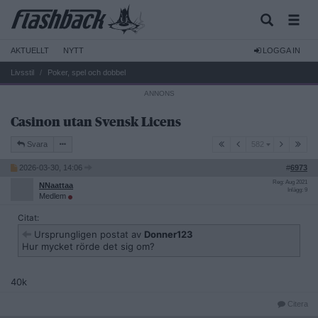
AKTUELLT
NYTT
LOGGA IN
Livsstil
Poker, spel och dobbel
Casinon utan Svensk Licens
582
Svara
582
2026-03-30, 14:06
#
6973
Reg: Aug 2021
NNaattaa
Inlägg: 9
Medlem
Citat:
Ursprungligen postat av
Donner123
Hur mycket rörde det sig om?
40k
Citera