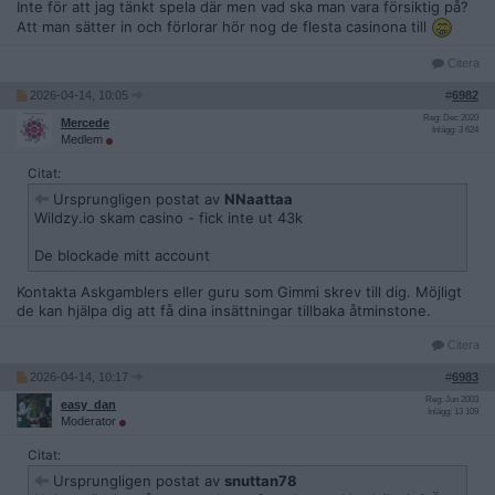
Inte för att jag tänkt spela där men vad ska man vara försiktig på?
Att man sätter in och förlorar hör nog de flesta casinona till
Citera
2026-04-14, 10:05
#
6982
Reg: Dec 2020
Mercede
Inlägg: 3 624
Medlem
Citat:
Ursprungligen postat av
NNaattaa
Wildzy.io skam casino - fick inte ut 43k
De blockade mitt account
Kontakta Askgamblers eller guru som Gimmi skrev till dig. Möjligt
de kan hjälpa dig att få dina insättningar tillbaka åtminstone.
Citera
2026-04-14, 10:17
#
6983
Reg: Jun 2003
easy_dan
Inlägg: 13 109
Moderator
Citat:
Ursprungligen postat av
snuttan78