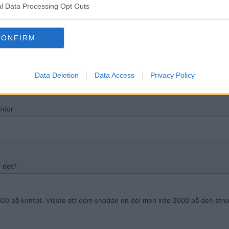
l Data Processing Opt Outs
idor
CONFIRM
et?
Data Deletion
Data Access
Privacy Policy
idor
u det?
800 på kontot. Visste att dom snodde en del men inte 2000 på den str