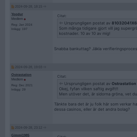
2024-09-28, 18:15
Yoodur
Citat:
Medlem
Ursprungligen postat av
81032041X6
Reg: Jan 2024
Som många tidigare gjort vill jag supergr
Inlägg: 197
kostnader. 10 av 10 av mig!
Snabba bankuttag? Jäkla verifieringsproce
2024-09-28, 19:03
Ostrastation
Citat:
Medlem
Ursprungligen postat av
Ostrastation
Reg: Dec 2021
Okej, fyfan vilken saftig avgift!!
Inlägg: 29
Men utöver det, är sidorna gröna, vet d
Tänkte bara det är ju folk här som verkar ha
dessa casinos, eller är det andra bolag?
2024-09-28, 23:12
Gimmi1985