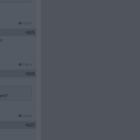
Citera
#
6375
m?
Citera
#
6376
lem?
Citera
#
6377