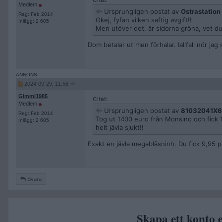
Citat:
Medlem
Ursprungligen postat av
Ostrastation
Reg: Feb 2014
Okej, fyfan vilken saftig avgift!!
Inlägg: 2 605
Men utöver det, är sidorna gröna, vet d
Dom betalar ut men förhalar. Iallfall nör ja
2024-09-29, 11:56
Gimmi1985
Citat:
Medlem
Ursprungligen postat av
81032041X6
Reg: Feb 2014
Tog ut 1400 euro från Monsino och fick
Inlägg: 2 605
helt jävla sjukt!!
Exakt en jävla megablåsninh. Du fick 9,95 
Svara
Skapa ett konto e