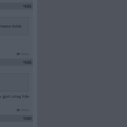
#
6381
n massa dolda
Citera
#
6382
 gjort uttag från
Citera
#
6383