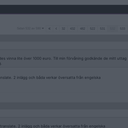
Sidan
Sidan 532 av 590
32
432
482
522
531
532
533
532
av
590
es vinna lite över 1000 euro. Till min förvåning godkände de mitt uttag
g.
ranslate. 2 inlägg och båda verkar översatta från engelska
e translate. 2 inlägg och båda verkar översatta från engelska