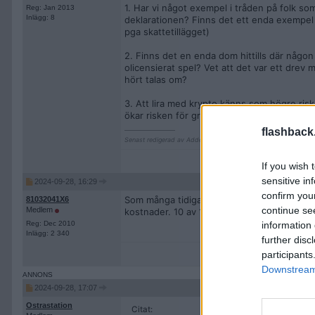
1. Har vi något exempel i tråden på folk so
Reg: Jan 2013
Inlägg: 8
deklarationen? Finns det ett enda exempel 
pga skattetillägget)
2. Finns det en enda dom hittills där någon b
olicensierat spel? Vet att det var ett drev 
hört talas om?
3. Att lira med krypto känns som högre ris
ökar risken för granskning, är det er känsl
__________________
flashback
Senast redigerad av AddeRunner 2024-09-28 kl. 12:14.
If you wish 
sensitive in
2024-09-28, 16:29
confirm you
Som många tidigare gjort vill jag supergröna
81032041X6
continue se
Medlem
kostnader. 10 av 10 av mig!
information 
Reg: Dec 2010
Inlägg: 2 340
further disc
participants
Downstream 
2024-09-28, 17:07
Ostrastation
Citat: