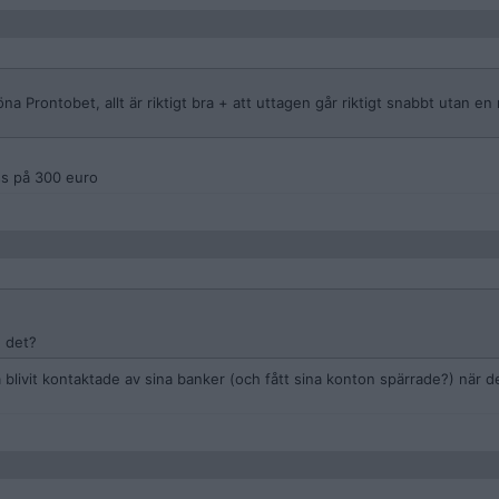
öna Prontobet, allt är riktigt bra + att uttagen går riktigt snabbt utan e
ss på 300 euro
u det?
 blivit kontaktade av sina banker (och fått sina konton spärrade?) när de