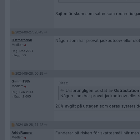
Sajten är skum som satan som redan tidigar
2024-09-27, 20:45
Någon som har provat jackpotcow eller slot
Ostrastation
Medlem
Reg: Dec 2021
Inlägg: 29
2024-09-28, 00:15
Gimmi1985
Citat:
Medlem
Ursprungligen postat av
Ostrastation
Reg: Feb 2014
Någon som har provat jackpotcow eller s
Inlägg: 2 605
20% avgift på uttagen som deras systersid
2024-09-28, 11:42
Funderar på risken för skattesmäll när man l
AddeRunner
Medlem