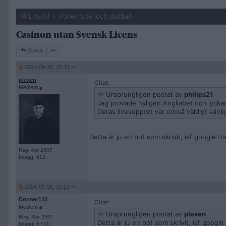
Livsstil
Poker, spel och dobbel
Casinon utan Svensk Licens
Svara
2024-09-26, 15:11
plexen
Citat:
Medlem
Ursprungligen postat av
philips21
Jag provade nyligen Angliabet och lyckad
Deras livesupport var också väldigt vänli
Detta är ju en bot som skrivit, iaf google t
Reg: Apr 2007
Inlägg: 613
2024-09-26, 15:23
Donner123
Citat:
Medlem
Ursprungligen postat av
plexen
Reg: Mar 2007
Detta är ju en bot som skrivit, iaf googl
Inlägg: 6 520