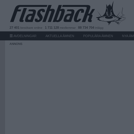
27 401
1 711 128
88 734 704
besökare
online
medlemmar
inlägg
AVDELNINGAR
AKTUELLA ÄMNEN
POPULÄRA ÄMNEN
NYA Ä