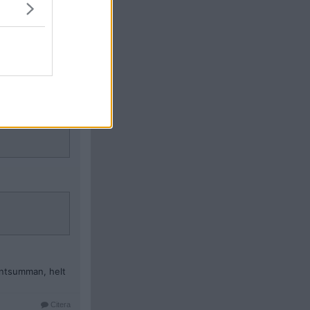
Citera
#
6380
untsumman, helt
Citera