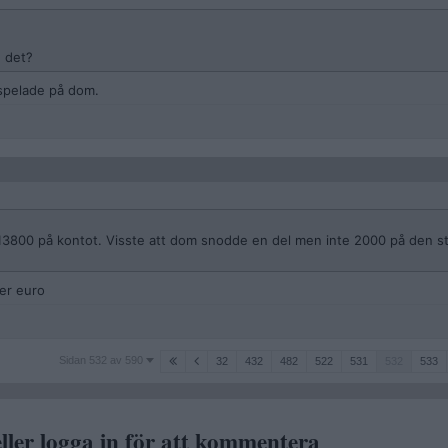
u det?
g spelade på dom.
 13800 på kontot. Visste att dom snodde en del men inte 2000 på den 
per euro
Sidan
Sidan 532 av 590
32
432
482
522
531
532
533
532
av
590
ller logga in för att kommentera