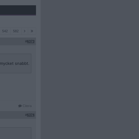
542
582
#
6373
 mycket snabbt.
Citera
#
6374