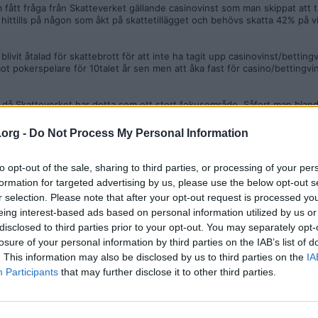
m fått fråga från Skatteverket gällande casinovinst som man skippat att t
hittills på någon som åkt på skattetillägget och behövs skatta 42% på 
livit åtalad för skattebrott för att inte ha tagit upp casinovinst/betting
mot pokerspelare för 10talet år sen men att åka fast för casino/bettingvin
k då Skatteverket har detta som ett stort fokusområde. Såfort man bland
a också?
.org -
Do Not Process My Personal Information
to opt-out of the sale, sharing to third parties, or processing of your per
formation for targeted advertising by us, please use the below opt-out s
r selection. Please note that after your opt-out request is processed y
 Prontobet, allt är riktigt bra + att uttagen går riktigt snabbt utan en m
eing interest-based ads based on personal information utilized by us or
disclosed to third parties prior to your opt-out. You may separately opt-
losure of your personal information by third parties on the IAB’s list of
. This information may also be disclosed by us to third parties on the
IA
Participants
that may further disclose it to other third parties.