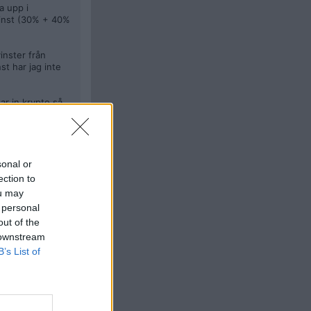
a upp i
vinst (30% + 40%
vinster från
st har jag inte
ar in krypto så
Citera
sonal or
ection to
#
6378
ou may
assa dolda
 personal
out of the
 downstream
B’s List of
Citera
#
6379