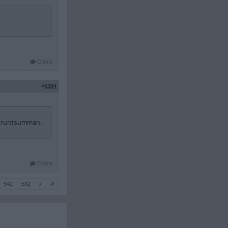
Citera
#
6384
struntsumman,
Citera
542
582