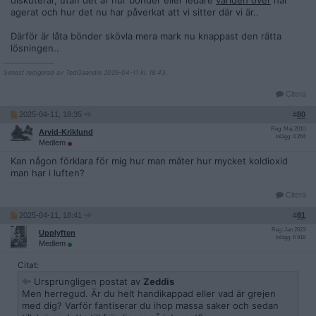
diskuterar, utan det är hur bönder eller ledare
världen över
har
agerat och hur det nu har påverkat att vi sitter där vi är..
Därför är låta bönder skövla mera mark nu knappast den rätta
lösningen..
__________________
Senast redigerad av TedGaandie 2025-04-11 kl. 18:43.
Citera
2025-04-11, 18:35
#
80
Reg: Maj 2010
Arvid-Kriklund
Inlägg: 4 264
Medlem
Kan någon förklara för mig hur man mäter hur mycket koldioxid
man har i luften?
Citera
2025-04-11, 18:41
#
81
Reg: Jan 2023
Upplyften
Inlägg: 6 918
Medlem
Citat:
Ursprungligen postat av
Zeddis
Men herregud. Är du helt handikappad eller vad är grejen
med dig? Varför fantiserar du ihop massa saker och sedan