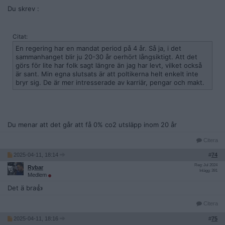
Du skrev :
Citat:
En regering har en mandat period på 4 år. Så ja, i det
sammanhanget blir ju 20-30 år oerhört långsiktigt. Att det
görs för lite har folk sagt längre än jag har levt, vilket också
är sant. Min egna slutsats är att poltikerna helt enkelt inte
bryr sig. De är mer intresserade av karriär, pengar och makt.
Du menar att det går att få 0% co2 utsläpp inom 20 år
Citera
2025-04-11, 18:14
#
74
Reg: Jul 2024
Rybar
Inlägg: 391
Medlem
Det ä bra👍
Citera
2025-04-11, 18:16
#
75