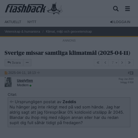
AKTUELLT
NYTT
LOGGA IN
Vetenskap & humaniora
Klimat, miljö och geovetenskap
Sverige missar samtliga klimatmål (2025-04-11)
7
Svara
7
2025-04-11, 18:13
#
73
Reg: Jan 2023
Upplyften
Inlägg: 6 918
Medlem
Citat:
Ursprungligen postat av
Zeddis
Nu hänger jag inte riktigt med på vad som hände. Jag har
aldrig sagt att jag förespråkar 0% koldioxid utsläpp år 2045.
Blandar du ihop mig med någon annan eller har du redan
supit dig full såhär tidigt på fredagen?