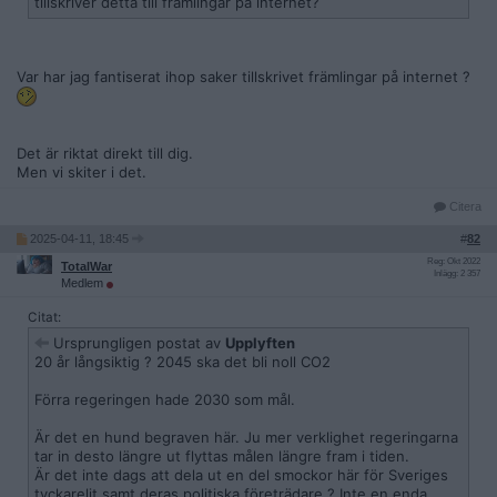
tillskriver detta till främlingar på internet?
Var har jag fantiserat ihop saker tillskrivet främlingar på internet ?
Det är riktat direkt till dig.
Men vi skiter i det.
Citera
2025-04-11, 18:45
#
82
Reg: Okt 2022
TotalWar
Inlägg: 2 357
Medlem
Citat:
Ursprungligen postat av
Upplyften
20 år långsiktig ? 2045 ska det bli noll CO2
Förra regeringen hade 2030 som mål.
Är det en hund begraven här. Ju mer verklighet regeringarna
tar in desto längre ut flyttas målen längre fram i tiden.
Är det inte dags att dela ut en del smockor här för Sveriges
tyckarelit samt deras politiska företrädare ? Inte en enda