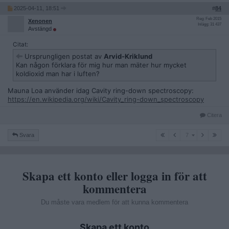
2025-04-11, 18:51
#
84
Reg: Feb 2015
Xenonen
Inlägg: 31 437
Avstängd
Citat:
Ursprungligen postat av
Arvid-Kriklund
Kan någon förklara för mig hur man mäter hur mycket
koldioxid man har i luften?
Mauna Loa använder idag Cavity ring-down spectroscopy:
https://en.wikipedia.org/wiki/Cavity_ring-down_spectroscopy
Citera
7
Svara
7
Skapa ett konto eller logga in för att
kommentera
Du måste vara medlem för att kunna kommentera
Skapa ett konto