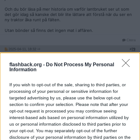
Och du bör läsa på mer historia om varför lantbruket ser ut som
det gör idag så kanske det blir lite lättare att förstå när du ser en
ny traktor åka runt på fälten.
Utan bönder så finns det ingen mat i affären.
Citera
2025-04-11, 18:32
#
79
Reg: Apr 2025
TedGaandie
Inlägg: 1 323
Medlem
flashback.org -
Do Not Process My Personal
Information
Citat:
Ursprungligen postat av
falsusinomnibus
Vad tror du att det kostar i tid och pengar att dra runt ett
If you wish to opt-out of the sale, sharing to third parties, or
lantbruk? Och du kan inte riktigt jämföra amerikanska industri
processing of your personal or sensitive information for
jordbruk med svenska.
targeted advertising by us, please use the below opt-out
section to confirm your selection. Please note that after your
Och du bör läsa på mer historia om varför lantbruket ser ut
som det gör idag så kanske det blir lite lättare att förstå när
opt-out request is processed you may continue seeing
du ser en ny traktor åka runt på fälten.
interest-based ads based on personal information utilized by
us or personal information disclosed to third parties prior to
Utan bönder så finns det ingen mat i affären.
your opt-out. You may separately opt-out of the further
disclosure of your personal information by third parties on the