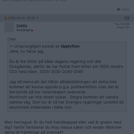
Senast redigerad av Upplyften 2025-04-11 kl. 18:29.
Citera
2025-04-11, 18:28
#
77
Reg: Feb 2008
Zeddis
Inlägg: 3 614
Avstängd
Citat:
Ursprungligen postat av
Upplyften
Jaha, nu fattar jag.
Du är lite bitter på både dagens regering och alla
föregående, därför de har flyttat fram löftet om 100% mindre
CO2 hela tiden. 2025-2030-2040-2045
Jag vill mena att det tillhör allmänbildningen att detta inte
kommer att kunna uppnås p.g.a. politikerlöften utan det är
beroende på hur vetenskapen avancerar.
Northvolt var inte direkt lyckat , Stegra kommer att vandra
samma väg. Som tur är så har Sveriges regeringar undvikit bli
ekonomisk inblandade i både och.
Men herregud. Är du helt handikappad eller vad är grejen med
dig? Varför fantiserar du ihop massa saker och sedan tillskriver
detta till främlingar på internet?