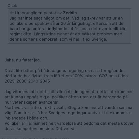
Citat:
Ursprungligen postat av
Zeddis
Jag har inte sagt något om det. Vad jag skrev var att ur en
politikers perspektiv så är 20 år långsiktigt eftersom att de
bara har garanterat inflytande i 4 år innan det eventuellt blir
regimskifte. Långsiktiga planer är ett välkänt problem med
denna sortens demokrati som vi har i t ex Sverige.
Jaha, nu fattar jag.
Du är lite bitter på både dagens regering och alla föregående,
därför de har flyttat fram löftet om 100% mindre CO2 hela tiden.
2025-2030-2040-2045
Jag vill mena att det tillhör allmänbildningen att detta inte kommer
att kunna uppnås p.g.a. politikerlöften utan det är beroende på
hur vetenskapen avancerar.
Northvolt var inte direkt lyckat , Stegra kommer att vandra samma
väg. Som tur är så har Sveriges regeringar undvikit bli ekonomisk
inblandade i både och.
Politiker är i allmänhet helt värdelösa att bedöma det mesta utöver
deras kompetensområde. Det vet vi .
__________________