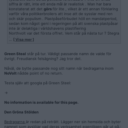
siffra är rätt, inte ett enda mål är realistisk . Man har bara
konstaterat att det
görs
för lite , vilket är ett annan förklaring
varför våra politikerbroilers att inse att de sysslar med ren
och skär populism . Plastpåseförbudet höll en mandatperiod,
sedan kom något geni i regeringen på att svenska plastpåsar
inte är delaktiga i världshavens plastifiering
Northvolt var det första offret. Vem står på nästa tur ? Stegra
kanske.
…
[ Visa mer ]
Det hela är så jäkla illa skött det är slapface hela vägen.
Sveriges regering består av f.d, kommunalpolitiker som
tänker smått och när de tänker stort så blir det fel varenda
Green Steal
står på tur. Väldigt passande namn de valde för
jävla gång
övrigt. Freudiansk felsägning? Jag tror det.
Nåväl, de bytte passande nog sitt namn när bedragarna inom
NoVolt
nådde point of no return.
Testa själv att googla på Green Steel:
->
No information is available for this page.
Den Gröna Stölden
Bedragarna
är redan på reträtt. Lägger ner sin hemsida och byter
namnet som avslöjar vad deras verksamhet egentligen går ut på.;