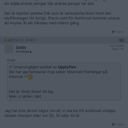
att stjäla andras pengar tills andras pengar tar slut.
Det är mycket samma folk som är verksamma även inom det
blufföretaget för övrigt. Precis som för Northvolt kommer snaran
att knytas åt allt hårdare med tidens gång.
Citera
2025-04-11, 18:46
#
83
Reg: Feb 2008
Zeddis
Inlägg: 3 614
Avstängd
Citat:
Ursprungligen postat av
Upplyften
Var har jag fantiserat ihop saker tillskrivet främlingar på
internet ?
Det är riktat direkt till dig.
Men vi skiter i det.
Jag har inte skrivit något om att vi ska ha 0% koldioxid utsläpp.
Varken imorgon eller om 20, 30 eller 40 år.
Citera