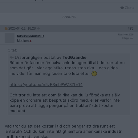
Citera
2025-04-11, 18:28
#
78
Reg: Nov 2019
falsusinomnibus
Inlägg: 937
Medlem
Citat:
Ursprungligen postat av
TedGaandie
Bönder är fan mer än halva anledningen till att det ser ut nu
som det gör.. Mer egoistika, redan sten rika... och giriga
individer får man nog fasen ta o leta efter
https://youtu.be/n5zESmbPWZ8?t=14
Och tror du inte att dom är rika kan du ju försöka att själv
köpa en drönare att bespruta skörd med, eller varför inte
bara pröva att lägga pengar på en traktor? (det kostar
multum)
Vad tror du att det kostar i tid och pengar att dra runt ett
lantbruk? Och du kan inte riktigt jämföra amerikanska industri
jordbruk med svenska.