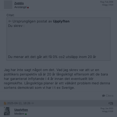
Reg: Feb 2008
Zeddis
Inlägg: 3 614
Avstängd
Citat:
Ursprungligen postat av
Upplyften
Du skrev :
Du menar att det går att få 0% co2 utsläpp inom 20 år
Jag har inte sagt något om det. Vad jag skrev var att ur en
politikers perspektiv så är 20 år långsiktigt eftersom att de bara
har garanterat inflytande i 4 år innan det eventuellt blir
regimskifte. Långsiktiga planer är ett välkänt problem med denna
sortens demokrati som vi har i t ex Sverige.
Citera
2025-04-11, 18:26
#
76
Reg: Jan 2023
Upplyften
Inlägg: 6 918
Medlem