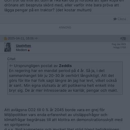
Och tror du inte att dom är rika kan du ju försöka att själv köpa en
drönare att bespruta skörd med, eller varför inte bara pröva att
lägga pengar på en traktor? (det kostar multum)
Citera
2025-04-11, 18:06
#
70
Reg: Jan 2023
Upplyften
Inlägg: 6 918
Medlem
Citat:
Ursprungligen postat av
Zeddis
En regering har en mandat period på 4 år. Så ja, i det
sammanhanget blir ju 20-30 år oerhört långsiktigt. Att det
görs för lite har folk sagt längre än jag har levt, vilket också
är sant. Min egna slutsats är att poltikerna helt enkelt inte
bryr sig. De är mer intresserade av karriär, pengar och makt.
Att avlägsna CO2 till 0 % år 2045 borde vara en grej för
Miljöpolitiker vars enda erfarenhet av utsläppsfrågor och
klimatfrågar begränsas till att klottra en demonstrationsskylt med
en spritpenna
d.v.s. Noll kompetens och mycket litet stöd bland befolkningen.