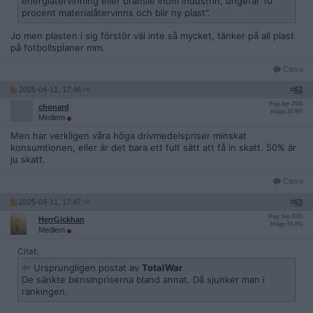
energiåtervinning eller bränsle inom industrin, ungefär 10
procent materialåtervinns och blir ny plast".
Jo men plasten i sig förstör väl inte så mycket, tänker på all plast
på fotbollsplaner mm.
Citera
2025-04-11, 17:46
#
62
Reg: Apr 2016
chonard
Inlägg: 22 997
Medlem
Men har verkligen våra höga drivmedelspriser minskat
konsumtionen, eller är det bara ett fult sätt att få in skatt. 50% är
ju skatt.
Citera
2025-04-11, 17:47
#
63
Reg: Sep 2010
HerrGickhan
Inlägg: 53 451
Medlem
Citat:
Ursprungligen postat av
TotalWar
De sänkte bensinpriserna bland annat. Då sjunker man i
rankingen.