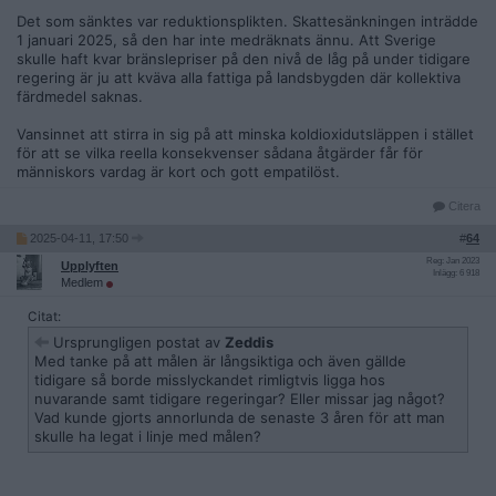
Det som sänktes var reduktionsplikten. Skattesänkningen inträdde
1 januari 2025, så den har inte medräknats ännu. Att Sverige
skulle haft kvar bränslepriser på den nivå de låg på under tidigare
regering är ju att kväva alla fattiga på landsbygden där kollektiva
färdmedel saknas.
Vansinnet att stirra in sig på att minska koldioxidutsläppen i stället
för att se vilka reella konsekvenser sådana åtgärder får för
människors vardag är kort och gott empatilöst.
Citera
2025-04-11, 17:50
#
64
Reg: Jan 2023
Upplyften
Inlägg: 6 918
Medlem
Citat:
Ursprungligen postat av
Zeddis
Med tanke på att målen är långsiktiga och även gällde
tidigare så borde misslyckandet rimligtvis ligga hos
nuvarande samt tidigare regeringar? Eller missar jag något?
Vad kunde gjorts annorlunda de senaste 3 åren för att man
skulle ha legat i linje med målen?