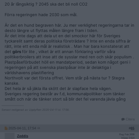
20 år långsiktig ? 2045 ska det bli noll CO2
Förra regeringen hade 2030 som mål.
Är det en hund begraven här. Ju mer verklighet regeringarna tar in
desto längre ut flyttas målen längre fram i tiden.
Är det inte dags att dela ut en del smockor här för Sveriges
tyckarelit samt deras politiska företrädare ? Inte en enda siffra är
rätt, inte ett enda mål är realistisk . Man har bara konstaterat att
det
görs
för lite , vilket är ett annan förklaring varför våra
politikerbroilers att inse att de sysslar med ren och skär populism .
Plastpåseförbudet höll en mandatperiod, sedan kom något geni i
regeringen på att svenska plastpåsar inte är delaktiga i
världshavens plastifiering
Northvolt var det första offret. Vem står på nästa tur ? Stegra
kanske.
Det hela är så jäkla illa skött det är slapface hela vägen.
Sveriges regering består av f.d, kommunalpolitiker som tänker
smått och när de tänker stort så blir det fel varenda jävla gång
__________________
Senast redigerad av Upplyften 2025-04-11 kl. 17:56.
Citera
2025-04-11, 17:54
#
65
Reg: Feb 2008
Zeddis
Inlägg: 3 614