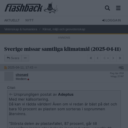
AKTUELLT
NYTT
LOGGA IN
Vetenskap & humaniora
Klimat, miljö och geovetenskap
Sverige missar samtliga klimatmål (2025-04-11)
6
Svara
6
2025-04-11, 17:43
#
61
Reg: Apr 2016
chonard
Inlägg: 22 997
Medlem
Citat:
Ursprungligen postat av
Adeptus
Med mer källsortering.
Då kan vi rädda världen! Även om vi redan är bäst på det och
bara 10 procent av plasten som sorteras i soprummen
återvinns.
"Största delen av plastavfallet, 87 procent, går till