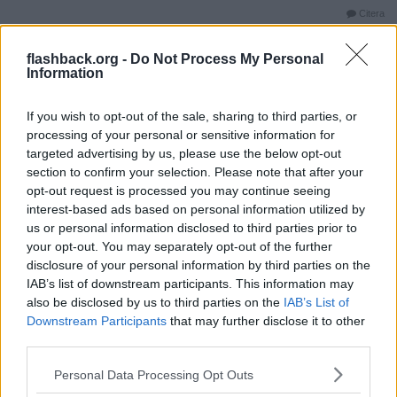
Citera
flashback.org -
Do Not Process My Personal
Information
2025-04-11, 17:55
#
66
Reg: Maj 2012
Flashbackatme
Inlägg: 1 185
Medlem
If you wish to opt-out of the sale, sharing to third parties, or
Vem fan bryr sig.
processing of your personal or sensitive information for
Kan inte bara alla gamla och unga idioter som tror på detta dö ut?
targeted advertising by us, please use the below opt-out
section to confirm your selection. Please note that after your
Citera
opt-out request is processed you may continue seeing
2025-04-11, 17:58
#
67
interest-based ads based on personal information utilized by
Reg: Apr 2023
Belowmepls
us or personal information disclosed to third parties prior to
Inlägg: 1 116
Medlem
your opt-out. You may separately opt-out of the further
Det är helt ofattbart för mig att folk gaggar om detta fortfarande.
disclosure of your personal information by third parties on the
När nästa "gröna industri" går under och hundratals miljarder till
IAB’s list of downstream participants. This information may
har gått upp i rök så kanske polletten trillar ned? Vi kan inte bli
also be disclosed by us to third parties on the
IAB’s List of
"fossilfria" och dessa klimatmål gör varken till eller från. Ska vi gå
under ekonomiskt för något som ändå inte spelar någon jävla roll?
Downstream Participants
that may further disclose it to other
Well, det verkar som det just nu.
third parties.
Citera
Personal Data Processing Opt Outs
2025-04-11, 17:58
#
68