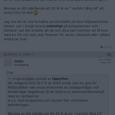
Bevisas av ditt påstående att 20 år är en " oerhört lång tid" att
kvitta CO2 till Noll
Jag tror att du ska fortsätta servera kaffe på dina miljöpartistiska
möten, och i övrigt lyssna
ordentligt
på kompetensen som
förklarar vad det innebär att du och dina barn kommer att få leva
med en 0% co2 stat utan finanser för skolor, bibliotek eller välfärd.
Andra tar över.
Citera
2025-04-11, 18:08
#
71
Reg: Feb 2008
Zeddis
Inlägg: 3 614
Avstängd
Citat:
Ursprungligen postat av
Upplyften
Att avlägsna CO2 till 0 % år 2045 borde vara en grej för
Miljöpolitiker vars enda erfarenhet av utsläppsfrågor och
klimatfrågar begränsas till att klottra en demonstrationsskylt
med en spritpenna
d.v.s. Noll kompetens och mycket litet stöd bland
befolkningen.
Bevisas av ditt påstående att 20 år är en " oerhört lång tid"