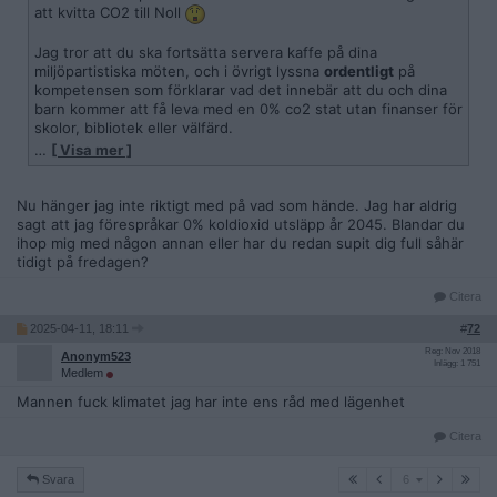
att kvitta CO2 till Noll
Jag tror att du ska fortsätta servera kaffe på dina
miljöpartistiska möten, och i övrigt lyssna
ordentligt
på
kompetensen som förklarar vad det innebär att du och dina
barn kommer att få leva med en 0% co2 stat utan finanser för
skolor, bibliotek eller välfärd.
Andra tar över.
…
[ Visa mer ]
Nu hänger jag inte riktigt med på vad som hände. Jag har aldrig
sagt att jag förespråkar 0% koldioxid utsläpp år 2045. Blandar du
ihop mig med någon annan eller har du redan supit dig full såhär
tidigt på fredagen?
Citera
2025-04-11, 18:11
#
72
Reg: Nov 2018
Anonym523
Inlägg: 1 751
Medlem
Mannen fuck klimatet jag har inte ens råd med lägenhet
Citera
6
Svara
6