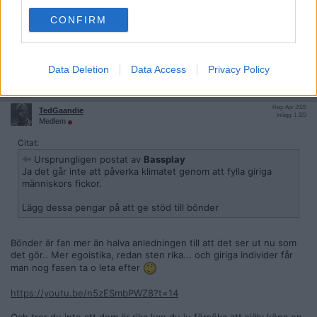
Reg: Jul 2024
luohan
Inlägg: 1 165
CONFIRM
Medlem
Är det inte konstaterat redan att klimatbluffen är ett faktum?
Finns inga mål att uppnå.
Data Deletion
Data Access
Privacy Policy
Citera
2025-04-11, 18:02
#
69
Reg: Apr 2025
TedGaandie
Inlägg: 1 323
Medlem
Citat:
Ursprungligen postat av
Bassplay
Ja det går inte att påverka klimatet genom att fylla giriga
människors fickor.
Lägg dessa pengar på att ge stöd till bönder
Bönder är fan mer än halva anledningen till att det ser ut nu som
det gör.. Mer egoistika, redan sten rika... och giriga individer får
man nog fasen ta o leta efter
https://youtu.be/n5zESmbPWZ8?t=14