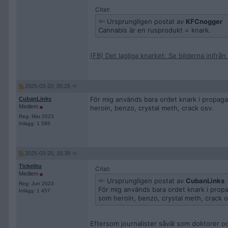
Citat:
Ursprungligen postat av
KFCnogger
Cannabis är en rusprodukt = knark.
(FB) Det lagliga knarket: Se bilderna inifrå
2025-03-20, 05:26
För mig används bara ordet knark i propaga
CubanLinks
Medlem
heroin, benzo, crystal meth, crack osv.
Reg: Mar 2023
Inlägg: 1 585
2025-03-20, 16:38
Tickelitu
Citat:
Medlem
Ursprungligen postat av
CubanLinks
Reg: Jun 2023
För mig används bara ordet knark i prop
Inlägg: 1 457
som heroin, benzo, crystal meth, crack o
Eftersom journalister såväl som doktorer o