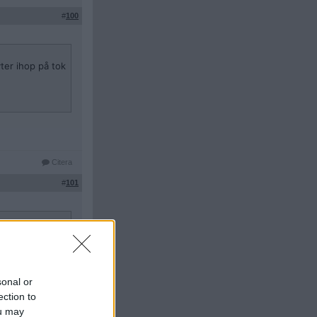
#
100
ter ihop på tok
Citera
#
101
Citera
sonal or
ection to
#
102
ou may