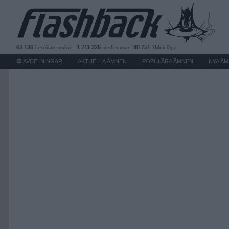
63 136
1 711 326
88 751 755
besökare
online
medlemmar
inlägg
AVDELNINGAR
AKTUELLA ÄMNEN
POPULÄRA ÄMNEN
NYA Ä