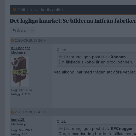
Politik
Narkotikapolitik
Det lagliga knarket: Se bilderna inifrån fabrik
Svara
2025-03-18, 17:24
KFCnogger
Citat:
Medlem
Ursprungligen postat av
Xacoon
Din älskade alkohol är en drog, vännen.
Vad alkohol har med tråden att göra vet jag
Reg: Okt 2014
Inlägg: 2 110
2025-03-18, 17:41
kutis123
Citat:
Medlem
Ursprungligen postat av
KFCnogger
Reg: Nov 2024
Drogromantisering borde likställas med up
Inlägg: 346