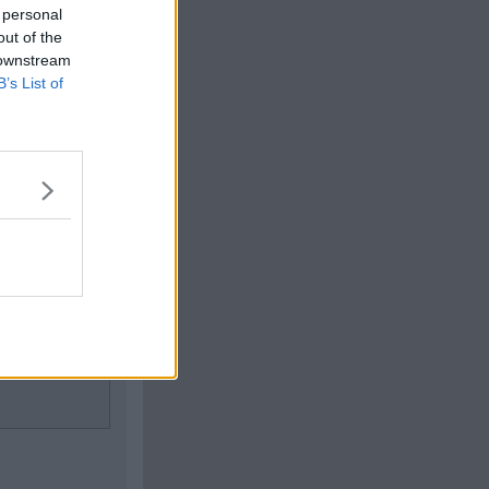
 personal
out of the
de bort.
 downstream
B’s List of
 om ni knarkar
m. Knarka på,
Citera
#
103