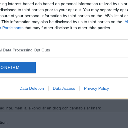
eing interest-based ads based on personal information utilized by us or
disclosed to third parties prior to your opt-out. You may separately opt-
 saker för pundare som dom borde lärt sig i grundskolan som dom knarka
losure of your personal information by third parties on the IAB’s list of
. This information may also be disclosed by us to third parties on the
IA
r påfallande ofta av att kalla folk för ”knarkare” och ”pundare”.
ppfattningar bara bygger på fördomar och okunskap.
Participants
that may further disclose it to other third parties.
ackar för visat intresse! Jag skiter regelbundet och särskilt skiter jag i
er att mina skattepengar ska finansiera er arbetslöshet och hälsoproble
l Data Processing Opt Outs
soproblem är hur livet ser ut för gemene cannabisbrukare?
CONFIRM
Data Deletion
Data Access
Privacy Policy
ag inte, men ja, alkohol är en drog och cannabis är knark
tion: