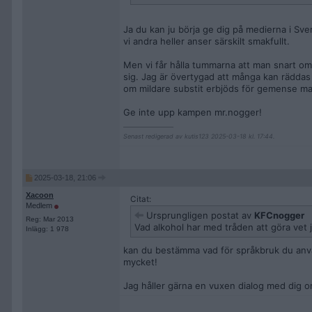
Ja du kan ju börja ge dig på medierna i Sv
vi andra heller anser särskilt smakfullt.
Men vi får hålla tummarna att man snart om
sig. Jag är övertygad att många kan räddas
om mildare substit erbjöds för gemense ma
Ge inte upp kampen mr.nogger!
__________________
Senast redigerad av kutis123 2025-03-18 kl. 17:44.
2025-03-18, 21:06
Xacoon
Citat:
Medlem
Ursprungligen postat av
KFCnogger
Reg: Mar 2013
Vad alkohol har med tråden att göra vet j
Inlägg: 1 978
kan du bestämma vad för språkbruk du använd
mycket!
Jag håller gärna en vuxen dialog med dig 