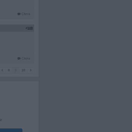
Citera
#
108
Citera
8
9
10
är