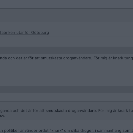
n fabriken utanför Göteborg
nda och det är för att smutskasta droganvändare. För mig är knark tun
aganda och det är för att smutskasta droganvändare. För mig är knark t
sv.
ch politiker använder ordet ”knark” om olika droger, i sammanhang som ä