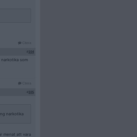
Citera
#
104
g narkotika som
Citera
#
105
ung narkotika
r menat att vara