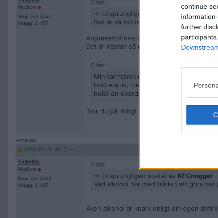
Citat:
continue se
Medlem
Ursprungligen postat av
bogert
information 
Reg: Jun 2023
Det är så tröttsamt att försöka förklara
Inlägg: 1 457
further disc
participants
Argumentationen från er förbudsivrare bestå
Det är nästan så man misstänker att era u
Downstream 
Citat:
Min tarmtömning lever i högsta välmåga, t
bort era liv, men kom inte och förvänta 
Persona
helst en överdos
Tror du på riktigt att arbetslöshet och häl
2025-03-19, 09:17
Tickelitu
Citat:
Medlem
Ursprungligen postat av
KFCnogger
Reg: Jun 2023
Vad alkohol har med tråden att göra vet j
Inlägg: 1 457
Även alkohol är knark enligt din egen defini