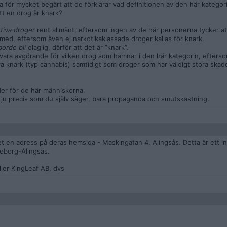
ra för mycket begärt att de förklarar vad definitionen av den här kategor
tt en drog är knark?
tiva droger
rent allmänt, eftersom ingen av de här personerna tycker att
a med, eftersom även ej narkotikaklassade droger kallas för knark.
borde bli
olaglig, därför att det är ”knark”.
r vara avgörande för vilken drog som hamnar i den här kategorin, efter
a knark (typ cannabis) samtidigt som droger som har väldigt stora skade
der för de här människorna.
 ju precis som du själv säger, bara propaganda och smutskastning.
et en adress på deras hemsida - Maskingatan 4, Alingsås. Detta är ett i
teborg-Alingsås.
ller KingLeaf AB, dvs