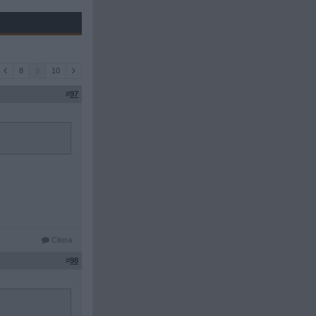
8
9
10
#
97
Citera
#
98