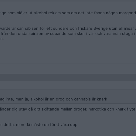
erige som plöjer ut alkohol reklam som om det inte fanns någon morgonda
värderar cannabisen för ett sundare och friskare Sverige utan all misär
 från den onda spiralen av supande som sker i var och varannan stuga i 
n.
ag inte, men ja, alkohol är en drog och cannabis är knark
er dig utav då ditt skiftande mellan droger, narkotika och knark flyter
om detta, men då måste du först växa upp.