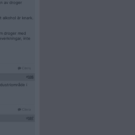
in av droger
 alkohol är knark.
som droger med
verkningar, inte
Citera
#
106
ndustriområde i
Citera
#
107