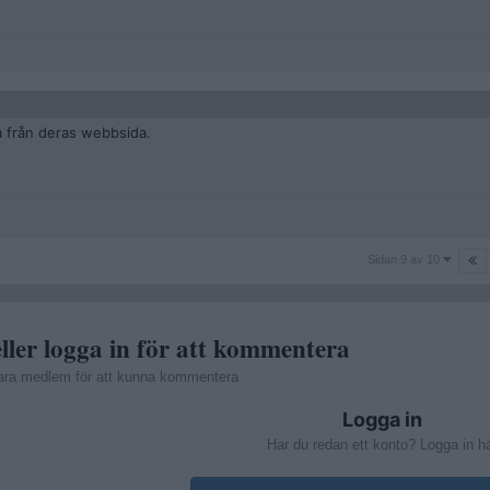
a från deras webbsida.
Sidan
Sidan 9 av 10
9
av
10
ller logga in för att kommentera
ara medlem för att kunna kommentera
Logga in
Har du redan ett konto? Logga in h