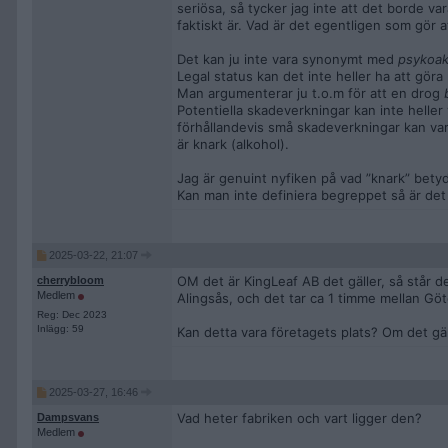
seriösa, så tycker jag inte att det borde va
faktiskt är. Vad är det egentligen som gör a
Det kan ju inte vara synonymt med
psykoak
Legal status kan det inte heller ha att gör
Man argumenterar ju t.o.m för att en drog
Potentiella skadeverkningar kan inte helle
förhållandevis små skadeverkningar kan var
är knark (alkohol).
Jag är genuint nyfiken på vad ”knark” bety
Kan man inte definiera begreppet så är det
2025-03-22, 21:07
OM det är KingLeaf AB det gäller, så står d
cherrybloom
Medlem
Alingsås, och det tar ca 1 timme mellan Gö
Reg: Dec 2023
Inlägg: 59
Kan detta vara företagets plats? Om det gä
2025-03-27, 16:46
Vad heter fabriken och vart ligger den?
Dampsvans
Medlem