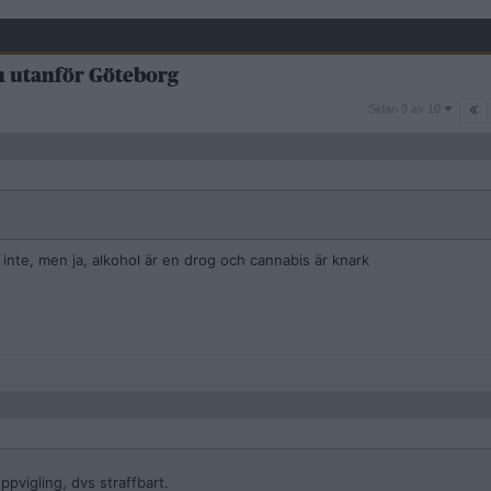
en utanför Göteborg
Sidan
Sidan 9 av 10
9
av
10
 inte, men ja, alkohol är en drog och cannabis är knark
pvigling, dvs straffbart.