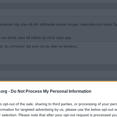
änder dig utav då ditt skiftande mellan droger, narkotika och knark fly
g om detta, men då måste du först växa upp.
ver, du uttrycker dig som om du lider av demens.
river, du uttrycker dig som om du lider av demens.
.org -
Do Not Process My Personal Information
to opt-out of the sale, sharing to third parties, or processing of your per
formation for targeted advertising by us, please use the below opt-out s
r selection. Please note that after your opt-out request is processed y