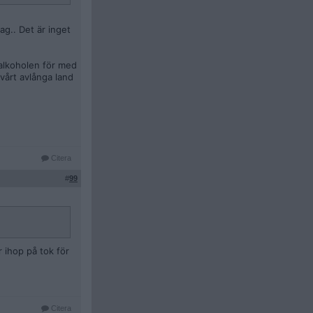
g.. Det är inget
 alkoholen för med
vårt avlånga land
Citera
#
99
 ihop på tok för
Citera