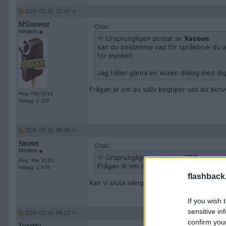
2025-03-18, 22:24
KFCnogger
Citat:
Medlem
Ursprungligen postat av
Xacoon
kan du bestämma vad för språkbruk du anv
för mycket!
Jag håller gärna en vuxen dialog med di
Frågan är om du själv begriper vad du skri
Reg: Okt 2014
Inlägg: 2 110
2025-03-19, 06:38
Xacoon
Citat:
Medlem
Ursprungligen postat av
KFCnogger
Reg: Mar 2013
Frågan är om du själv begriper vad du sk
Inlägg: 1 978
flashback
Kan vi sluta slänga skit på varandra nu?
If you wish 
sensitive in
2025-03-19, 09:13
confirm you
Tickelitu