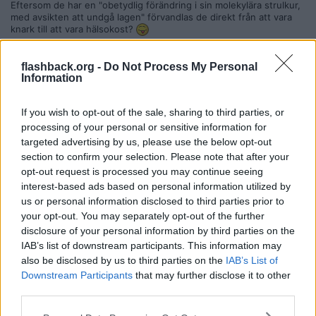
Eftersom de har en "obetydlig förändring i sin molekylära strulkur,
med avsikten att undgå lagen" förvandlas de direkt från att vara
knark till att vara hälsokost?
Citera
flashback.org -
Do Not Process My Personal
2025-03-17, 18:36
#
79
Information
Reg: Okt 2014
KFCnogger
Inlägg: 2 110
Medlem
If you wish to opt-out of the sale, sharing to third parties, or
Citat:
processing of your personal or sensitive information for
Ursprungligen postat av
Tickelitu
targeted advertising by us, please use the below opt-out
Du är nog ganska ensam om att ha den definitionen av
section to confirm your selection. Please note that after your
”knark”.
opt-out request is processed you may continue seeing
Jag har hittills inte stött på en enda s.k drogmotståndare
interest-based ads based on personal information utilized by
som anser att alkohol är knark.
us or personal information disclosed to third parties prior to
your opt-out. You may separately opt-out of the further
Ditt cannabisknark kommer aldrig bli lagligt i Sverige, bara loosers
disclosure of your personal information by third parties on the
som vill bli dementa innan 30 som romantiserar smörjan. Det
IAB’s list of downstream participants. This information may
knarket som ni röker idag är genmanipulerat för att maximera
yielden per planta.
also be disclosed by us to third parties on the
IAB’s List of
Downstream Participants
that may further disclose it to other
Citera
third parties.
2025-03-17, 18:40
#
80
Reg: Mar 2025