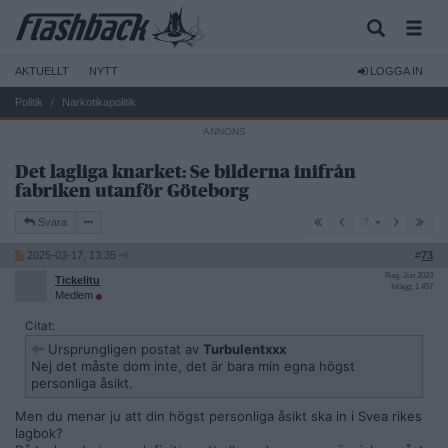
AKTUELLT
NYTT
LOGGA IN
Politik
Narkotikapolitik
Det lagliga knarket: Se bilderna inifrån
fabriken utanför Göteborg
7
Svara
7
2025-03-17, 13:35
#
73
Reg: Jun 2023
Tickelitu
Inlägg: 1 457
Medlem
Citat:
Ursprungligen postat av
Turbulentxxx
Nej det måste dom inte, det är bara min egna högst
personliga åsikt.
Men du menar ju att din högst personliga åsikt ska in i Svea rikes
lagbok?