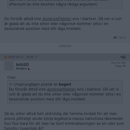
eftersom du inte besitter några riktiga argument.
Du förstår alltså inte
dominoeffekten
ens i klartext. Då vet vi och
är glada att du inte sitter eller någonsin kommer sitta i en
beslutande position med ditt låga intellekt.
Citera
2025-03-17, 20:05
#
82
Reg: Nov 2024
kutis123
Inlägg: 346
Medlem
Citat:
Ursprungligen postat av
bogert
Du förstår alltså inte
dominoeffekten
ens i klartext. Då vet vi
och är glada att du inte sitter eller någonsin kommer sitta i en
beslutande position med ditt låga intellekt.
Så du sitter alltså helt skitnödig där hemma livrädd för att man
precis plötsligt skulle börja legalisera massa narkotiska läkemedel
hux flux bara för att man tar bort kriminaliseringen av en växt som
funnits i tusentals år?