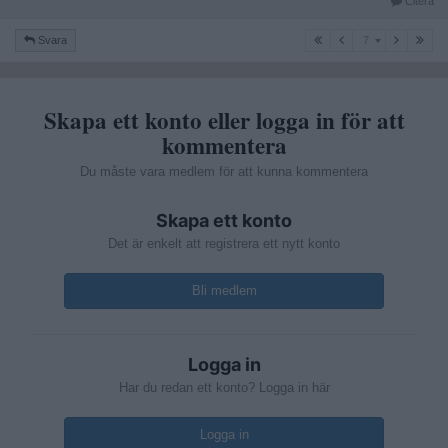
som handlar om helt legitima varor är verkligen pricken över
Citera
i:et på att kunna klassas som förståndshandikappad.
7
Svara
7
Skapa ett konto eller logga in för att
kommentera
Du måste vara medlem för att kunna kommentera
Skapa ett konto
Det är enkelt att registrera ett nytt konto
Bli medlem
Logga in
Har du redan ett konto? Logga in här
Logga in