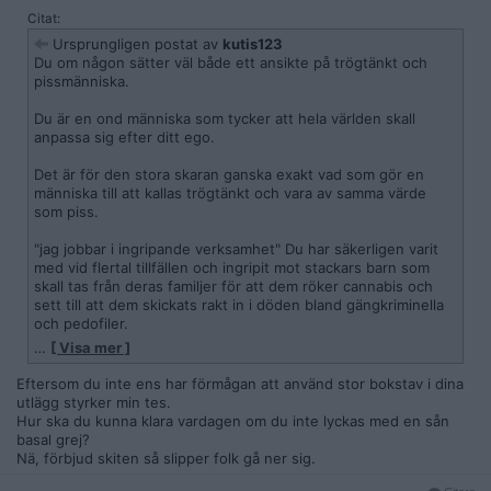
Citat:
Ursprungligen postat av
kutis123
Du om någon sätter väl både ett ansikte på trögtänkt och
pissmänniska.
Du är en ond människa som tycker att hela världen skall
anpassa sig efter ditt ego.
Det är för den stora skaran ganska exakt vad som gör en
människa till att kallas trögtänkt och vara av samma värde
som piss.
"jag jobbar i ingripande verksamhet" Du har säkerligen varit
med vid flertal tillfällen och ingripit mot stackars barn som
skall tas från deras familjer för att dem röker cannabis och
sett till att dem skickats rakt in i döden bland gängkriminella
och pedofiler.
…
[ Visa mer ]
ursch människor som dig hoppas jag att vi en vacker dag
Eftersom du inte ens har förmågan att använd stor bokstav i dina
kommer få stena på öppen gata så du får betala för allt blod
utlägg styrker min tes.
du har på dina händer ditt trögtänkta pissäckel till patetiska
Hur ska du kunna klara vardagen om du inte lyckas med en sån
människa.
basal grej?
Nä, förbjud skiten så slipper folk gå ner sig.
att du även sitter och sprider dina inhumana åsikter i en tråd