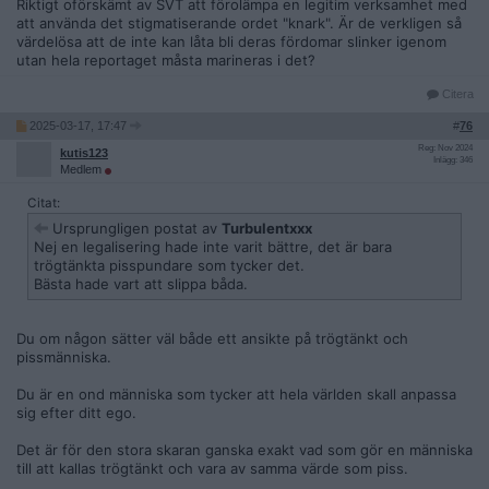
Riktigt oförskämt av SVT att förolämpa en legitim verksamhet med
att använda det stigmatiserande ordet "knark". Är de verkligen så
värdelösa att de inte kan låta bli deras fördomar slinker igenom
utan hela reportaget måsta marineras i det?
Citera
2025-03-17, 17:47
#
76
Reg: Nov 2024
kutis123
Inlägg: 346
Medlem
Citat:
Ursprungligen postat av
Turbulentxxx
Nej en legalisering hade inte varit bättre, det är bara
trögtänkta pisspundare som tycker det.
Bästa hade vart att slippa båda.
Du om någon sätter väl både ett ansikte på trögtänkt och
pissmänniska.
Du är en ond människa som tycker att hela världen skall anpassa
sig efter ditt ego.
Det är för den stora skaran ganska exakt vad som gör en människa
till att kallas trögtänkt och vara av samma värde som piss.