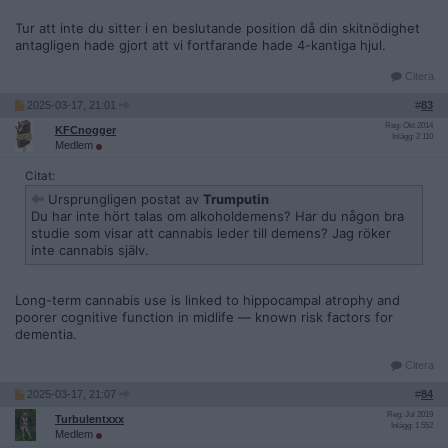
Tur att inte du sitter i en beslutande position då din skitnödighet
antagligen hade gjort att vi fortfarande hade 4-kantiga hjul.
Citera
2025-03-17, 21:01
#
83
Reg: Okt 2014
KFCnogger
Inlägg: 2 110
Medlem
Citat:
Ursprungligen postat av
Trumputin
Du har inte hört talas om alkoholdemens? Har du någon bra
studie som visar att cannabis leder till demens? Jag röker
inte cannabis själv.
Long-term cannabis use is linked to hippocampal atrophy and
poorer cognitive function in midlife — known risk factors for
dementia.
Citera
2025-03-17, 21:07
#
84
Reg: Jul 2019
Turbulentxxx
Inlägg: 1 552
Medlem