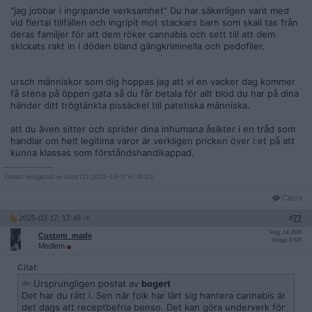
"jag jobbar i ingripande verksamhet" Du har säkerligen varit med
vid flertal tillfällen och ingripit mot stackars barn som skall tas från
deras familjer för att dem röker cannabis och sett till att dem
skickats rakt in i döden bland gängkriminella och pedofiler.
ursch människor som dig hoppas jag att vi en vacker dag kommer
få stena på öppen gata så du får betala för allt blod du har på dina
händer ditt trögtänkta pissäckel till patetiska människa.
att du även sitter och sprider dina inhumana åsikter i en tråd som
handlar om helt legitima varor är verkligen pricken över i:et på att
kunna klassas som förståndshandikappad.
__________________
Senast redigerad av kutis123 2025-03-17 kl. 18:03.
Citera
2025-03-17, 17:48
#
77
Reg: Jul 2006
Custom_made
Inlägg: 8 629
Medlem
Citat:
Ursprungligen postat av
bogert
Det har du rätt i. Sen när folk har lärt sig hantera cannabis är
det dags att receptbefria benso. Det kan göra underverk för