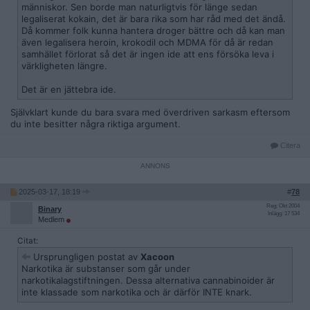
människor. Sen borde man naturligtvis för länge sedan
legaliserat kokain, det är bara rika som har råd med det ändå.
Då kommer folk kunna hantera droger bättre och då kan man
även legalisera heroin, krokodil och MDMA för då är redan
samhället förlorat så det är ingen ide att ens försöka leva i
värkligheten längre.
Det är en jättebra ide.
Självklart kunde du bara svara med överdriven sarkasm eftersom
du inte besitter några riktiga argument.
Citera
2025-03-17, 18:19
#
78
Reg: Okt 2004
Binary
Inlägg: 17 534
Medlem
Citat:
Ursprungligen postat av
Xacoon
Narkotika är substanser som går under
narkotikalagstiftningen. Dessa alternativa cannabinoider är
inte klassade som narkotika och är därför INTE knark.