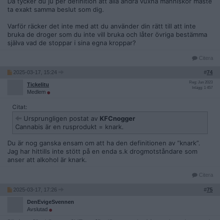
Då tycker du ju per definition att alla andra vuxna människor måste
ta exakt samma beslut som dig.
Varför räcker det inte med att du använder din rätt till att inte
bruka de droger som du inte vill bruka och låter övriga bestämma
själva vad de stoppar i sina egna kroppar?
Citera
2025-03-17, 15:24
#
74
Reg: Jun 2023
Tickelitu
Inlägg: 1 457
Medlem
Citat:
Ursprungligen postat av
KFCnogger
Cannabis är en rusprodukt = knark.
Du är nog ganska ensam om att ha den definitionen av ”knark”.
Jag har hittills inte stött på en enda s.k drogmotståndare som
anser att alkohol är knark.
Citera
2025-03-17, 17:26
#
75
DenEvigeSvennen
Avslutad