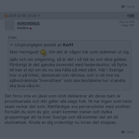
Citera
2024-12-08, 14:16
#
588
Reg: Jun 2023
HORSVERIGE
Inlägg: 4 081
Medlem
Citat:
Ursprungligen postat av
Kurt1
Men herregud!
Om det är någon här som skämmer ut sig
själv och sin omgivning, så är det i så fall du och dina gelikar.
Förövrigt är det ganska osvenskt med hederskultur, så flytta
till Iran el dyl om du nu ska hålla på med sånt. Här i Sverige
tror vi på frihet, demokrati och rättvisa, och vi vill inte ha
självutnämnda "översittare" som ska bestämma hur vi andra
ska leva våra liv.
Det finns inte en jävel som stolt deklarerar att deras barn är
prostituerade och det gäller alla slags folk. Ni har ingen som helst
skam verkar det som. Rättfärdigar era perversiteter med stolthet.
Fortsätt du som du gör, snart kommer iranier och dylika
grupperingar att ta över Sverige och då kommer det att bli
sluttramsat. Knulla av dig ordentligt nu innan det stoppas.
Citera