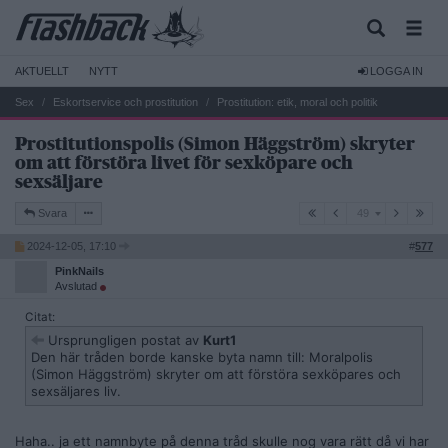
AKTUELLT
NYTT
LOGGA IN
Sex
Eskortservice och prostitution
Prostitution: etik, moral och politik
Prostitutionspolis (Simon Häggström) skryter
om att förstöra livet för sexköpare och
sexsäljare
49
Svara
49
2024-12-05, 17:10
#
577
PinkNails
Avslutad
Citat:
Ursprungligen postat av
Kurt1
Den här tråden borde kanske byta namn till: Moralpolis
(Simon Häggström) skryter om att förstöra sexköpares och
sexsäljares liv.
Haha.. ja ett namnbyte på denna tråd skulle nog vara rätt då vi har