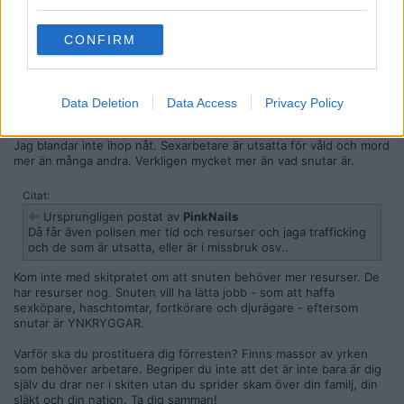
Medlem
Citat:
CONFIRM
Ursprungligen postat av
Jan-Orvar
Du blandar ihop mord, våld och sex hej vilt. Mord är en sak,
våld är en sak och sex är nånting helt annat. Sexuella tjänster
handlar om just sex, om du inte beställer S/M, där det lär ingå
Data Deletion
Data Access
Privacy Policy
en del pisk och så.
Jag blandar inte ihop nåt. Sexarbetare är utsatta för våld och mord
mer än många andra. Verkligen mycket mer än vad snutar är.
Citat:
Ursprungligen postat av
PinkNails
Då får även polisen mer tid och resurser och jaga trafficking
och de som är utsatta, eller är i missbruk osv..
Kom inte med skitpratet om att snuten behöver mer resurser. De
har resurser nog. Snuten vill ha lätta jobb - som att haffa
sexköpare, haschtomtar, fortkörare och djurägare - eftersom
snutar är YNKRYGGAR.
Varför ska du prostituera dig förresten? Finns massor av yrken
som behöver arbetare. Begriper du inte att det är inte bara är dig
själv du drar ner i skiten utan du sprider skam över din familj, din
släkt och din nation. Ta dig samman!