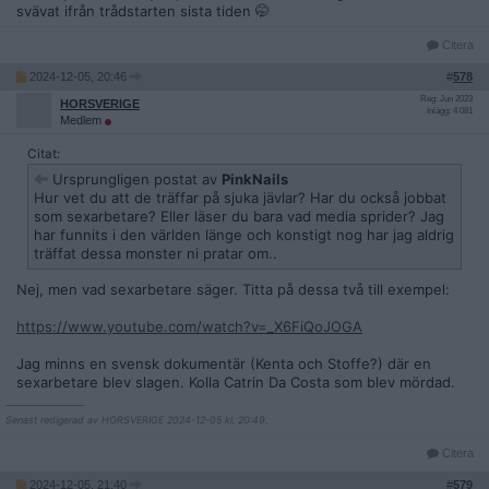
svävat ifrån trådstarten sista tiden 🤭
Citera
2024-12-05, 20:46
#
578
Reg: Jun 2023
HORSVERIGE
Inlägg: 4 081
Medlem
Citat:
Ursprungligen postat av
PinkNails
Hur vet du att de träffar på sjuka jävlar? Har du också jobbat
som sexarbetare? Eller läser du bara vad media sprider? Jag
har funnits i den världen länge och konstigt nog har jag aldrig
träffat dessa monster ni pratar om..
Nej, men vad sexarbetare säger. Titta på dessa två till exempel:
https://www.youtube.com/watch?v=_X6FiQoJOGA
Jag minns en svensk dokumentär (Kenta och Stoffe?) där en
sexarbetare blev slagen. Kolla Catrin Da Costa som blev mördad.
__________________
Senast redigerad av HORSVERIGE 2024-12-05 kl. 20:49.
Citera
2024-12-05, 21:40
#
579