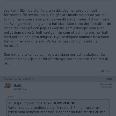
Jag kan hålla med dig lite grann där. Jag har absolut inget
förtroende för svensk polis. De går ut i media om att de vet att
kvinnor hålls som slavar precis överallt i lägenheter. Att dem väller
in i Sverige med sina grymma hallickar. Men trots det fortsätter de
lägga resurser på och jaga sexköpare som galningar som även
enligt dem själva är helt vanliga män som oftast inte ens har haft
med polisen och göra tidigare. Nya sexköpare kommer hela tiden.
Det kommer aldrig ta slut. Varför fångas och döms inte fler
hallickar?
Sen det andra kan du och jag bara lägga ner och diskutera. Du
kommer aldrig vilja eller förstå min syn om sexarbete. Och det är
ok..
Citera
2024-12-07, 13:34
#
586
Reg: Jul 2009
Kurt1
Inlägg: 3 919
Medlem
Citat:
Ursprungligen postat av
HORSVERIGE
Varför ska du prostituera dig förresten? Finns massor av
yrken som behöver arbetare. Begriper du inte att det är inte