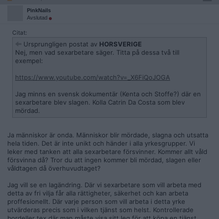
PinkNails
Avslutad
Citat:
Ursprungligen postat av
HORSVERIGE
Nej, men vad sexarbetare säger. Titta på dessa två till
exempel:
https://www.youtube.com/watch?v=_X6FiQoJOGA
Jag minns en svensk dokumentär (Kenta och Stoffe?) där en
sexarbetare blev slagen. Kolla Catrin Da Costa som blev
mördad.
Ja människor är onda. Människor blir mördade, slagna och utsatta
hela tiden. Det är inte unikt och händer i alla yrkesgrupper. Vi
leker med tanken att alla sexarbetare försvinner. Kommer allt våld
försvinna då? Tror du att ingen kommer bli mördad, slagen eller
våldtagen då överhuvudtaget?
Jag vill se en lagändring. Där vi sexarbetare som vill arbeta med
detta av fri vilja får alla rättigheter, säkerhet och kan arbeta
proffesionellt. Där varje person som vill arbeta i detta yrke
utvärderas precis som i vilken tjänst som helst. Kontrollerade
bordeller tex där man måste visa sitt leg för att köpa en tjänst.