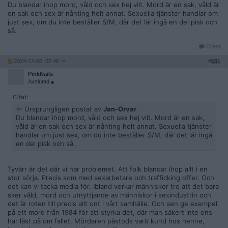
Du blandar ihop mord, våld och sex hej vilt. Mord är en sak, våld är
en sak och sex är nånting helt annat. Sexuella tjänster handlar om
just sex, om du inte beställer S/M, där det lär ingå en del pisk och
så.
Citera
2024-12-06, 07:46
#
581
PinkNails
Avslutad
Citat:
Ursprungligen postat av
Jan-Orvar
Du blandar ihop mord, våld och sex hej vilt. Mord är en sak,
våld är en sak och sex är nånting helt annat. Sexuella tjänster
handlar om just sex, om du inte beställer S/M, där det lär ingå
en del pisk och så.
Tyvärr är det där vi har problemet. Att folk blandar ihop allt i en
stor sörja. Precis som med sexarbetare och trafficking offer. Och
det kan vi tacka media för. Ibland verkar människor tro att det bara
sker våld, mord och utnyttjande av människor i sexindustrin och
det är roten till precis allt ont i vårt samhälle. Och sen ge exempel
på ett mord från 1984 för att styrka det, där man säkert inte ens
har läst på om fallet. Mördaren påstods varit kund hos henne,