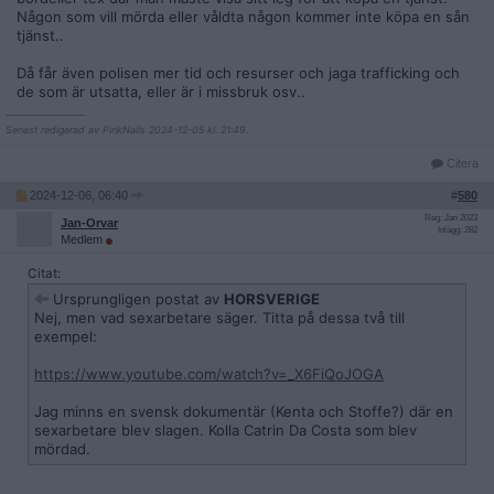
Någon som vill mörda eller våldta någon kommer inte köpa en sån
tjänst..
Då får även polisen mer tid och resurser och jaga trafficking och
de som är utsatta, eller är i missbruk osv..
__________________
Senast redigerad av PinkNails 2024-12-05 kl. 21:49.
Citera
2024-12-06, 06:40
#
580
Reg: Jan 2023
Jan-Orvar
Inlägg: 282
Medlem
Citat:
Ursprungligen postat av
HORSVERIGE
Nej, men vad sexarbetare säger. Titta på dessa två till
exempel:
https://www.youtube.com/watch?v=_X6FiQoJOGA
Jag minns en svensk dokumentär (Kenta och Stoffe?) där en
sexarbetare blev slagen. Kolla Catrin Da Costa som blev
mördad.