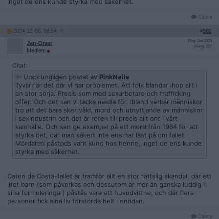
inget de ens kunde styrka med säkerhet.
Citera
2024-12-06, 08:54
#
582
Reg: Jan 2023
Jan-Orvar
Inlägg: 282
Medlem
Citat:
Ursprungligen postat av
PinkNails
Tyvärr är det där vi har problemet. Att folk blandar ihop allt i
en stor sörja. Precis som med sexarbetare och trafficking
offer. Och det kan vi tacka media för. Ibland verkar människor
tro att det bara sker våld, mord och utnyttjande av människor
i sexindustrin och det är roten till precis allt ont i vårt
samhälle. Och sen ge exempel på ett mord från 1984 för att
styrka det, där man säkert inte ens har läst på om fallet.
Mördaren påstods varit kund hos henne, inget de ens kunde
styrka med säkerhet.
Catrin da Costa-fallet är framför allt en stor rättslig skandal, där ett
litet barn (som påverkas och dessutom är mer än ganska luddig i
sina formuleringar) påstås vara ett huvudvittne, och där flera
personer fick sina liv förstörda helt i onödan.
Citera