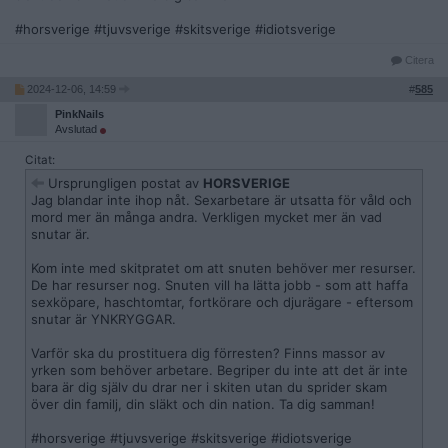
#horsverige #tjuvsverige #skitsverige #idiotsverige
Citera
2024-12-06, 14:59
#
585
PinkNails
Avslutad
Citat:
Ursprungligen postat av
HORSVERIGE
Jag blandar inte ihop nåt. Sexarbetare är utsatta för våld och
mord mer än många andra. Verkligen mycket mer än vad
snutar är.
Kom inte med skitpratet om att snuten behöver mer resurser.
De har resurser nog. Snuten vill ha lätta jobb - som att haffa
sexköpare, haschtomtar, fortkörare och djurägare - eftersom
snutar är YNKRYGGAR.
Varför ska du prostituera dig förresten? Finns massor av
yrken som behöver arbetare. Begriper du inte att det är inte
bara är dig själv du drar ner i skiten utan du sprider skam
över din familj, din släkt och din nation. Ta dig samman!
#horsverige #tjuvsverige #skitsverige #idiotsverige