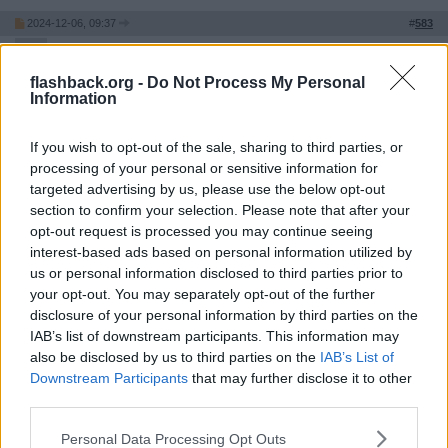
2024-12-06, 09:37
#
583
PinkNails
Avslutad
flashback.org -
Do Not Process My Personal
Citat:
Information
Ursprungligen postat av
Jan-Orvar
Det blev en väldigt konstigt dom där dom dömdes för att ha
If you wish to opt-out of the sale, sharing to third parties, or
styckat ett lik samtidigt som dom inte dömdes för mordet,
processing of your personal or sensitive information for
men i allmänhetens ögon sågs dom även som mördare. När
fallet har granskats långt senare har det framkommit vilken
targeted advertising by us, please use the below opt-out
oerhörd skandal det där rättsfallet är, och där mördaren
section to confirm your selection. Please note that after your
förmodligen undkom straff helt.
opt-out request is processed you may continue seeing
interest-based ads based on personal information utilized by
Ja jag var tvungen och läsa på lite om det nu och du har helt rätt
us or personal information disclosed to third parties prior to
💕 Men som sagt det gick inte och styrka att hon mördades bara
your opt-out. You may separately opt-out of the further
för hon var en sexarbetare. Så ta upp det fallet känns inte så
disclosure of your personal information by third parties on the
relevant i våra diskussioner om detta yrke. Något många glömmer
IAB’s list of downstream participants. This information may
är att när just kvinnor blir utsatta för våld eller blir mördade, är det
oftast av någon i nära relation till offret.
also be disclosed by us to third parties on the
IAB’s List of
Downstream Participants
that may further disclose it to other
Citera
third parties.
2024-12-06, 14:43
#
584
Reg: Jun 2023
Personal Data Processing Opt Outs
HORSVERIGE
Inlägg: 4 081