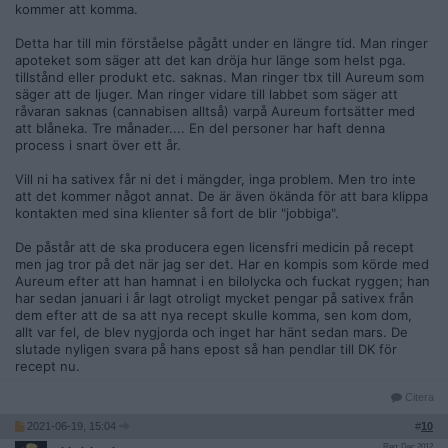
kommer att komma.
Detta har till min förståelse pågått under en längre tid. Man ringer
apoteket som säger att det kan dröja hur länge som helst pga.
tillstånd eller produkt etc. saknas. Man ringer tbx till Aureum som
säger att de ljuger. Man ringer vidare till labbet som säger att
råvaran saknas (cannabisen alltså) varpå Aureum fortsätter med
att blåneka. Tre månader.... En del personer har haft denna
process i snart över ett år.
Vill ni ha sativex får ni det i mängder, inga problem. Men tro inte
att det kommer något annat. De är även ökända för att bara klippa
kontakten med sina klienter så fort de blir "jobbiga".
De påstår att de ska producera egen licensfri medicin på recept
men jag tror på det när jag ser det. Har en kompis som körde med
Aureum efter att han hamnat i en bilolycka och fuckat ryggen; han
har sedan januari i år lagt otroligt mycket pengar på sativex från
dem efter att de sa att nya recept skulle komma, sen kom dom,
allt var fel, de blev nygjorda och inget har hänt sedan mars. De
slutade nyligen svara på hans epost så han pendlar till DK för
recept nu.
Citera
2021-06-19, 15:04
#
10
Reg: Dec 2012