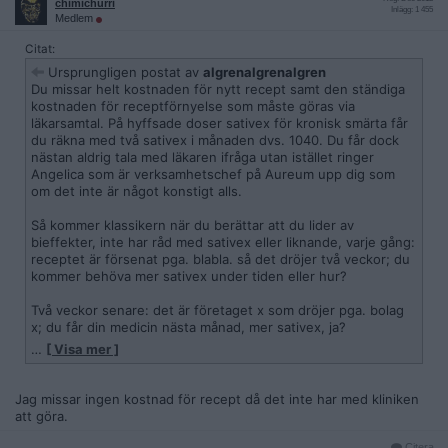
chimichurri
Inlägg: 1 455
Medlem
Citat:
Ursprungligen postat av
algrenalgrenalgren
Du missar helt kostnaden för nytt recept samt den ständiga
kostnaden för receptförnyelse som måste göras via
läkarsamtal. På hyffsade doser sativex för kronisk smärta får
du räkna med två sativex i månaden dvs. 1040. Du får dock
nästan aldrig tala med läkaren ifråga utan istället ringer
Angelica som är verksamhetschef på Aureum upp dig som
om det inte är något konstigt alls.
Så kommer klassikern när du berättar att du lider av
bieffekter, inte har råd med sativex eller liknande, varje gång:
receptet är försenat pga. blabla. så det dröjer två veckor; du
kommer behöva mer sativex under tiden eller hur?
Två veckor senare: det är företaget x som dröjer pga. bolag
x; du får din medicin nästa månad, mer sativex, ja?
…
[ Visa mer ]
En månad senare: apoteket fattar inte eftersom det är nytt
och blabla bla det kommer senast nästa månad. Nu finns iaf
ditt recept på apoteket. Du ringer apoteket, de säger att det
Jag missar ingen kostnad för recept då det inte har med kliniken
kanske aldrig kommer att komma.
att göra.
Detta har till min förståelse pågått under en längre tid. Man
Citera