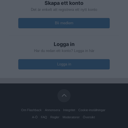
Skapa ett konto
Det är enkelt att registrera ett nytt konto
Bli medlem
Logga in
Har du redan ett konto? Logga in här
Logga in
Om Flashback
Annonsera
Integritet
Cookie-inställningar
A-Ö
FAQ
Regler
Moderatorer
Översikt