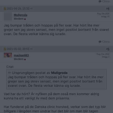
Citera
2021-04-29, 15:32
#
4
Reg: Okt 2020
Mullgroda
Inlägg: 10
Medlem
Jag bumpar tråden och hoppas på fler svar. Har hört lite mer
grejer sen jag skrev senast, men inget positivt bortsett från svaret
ovan. De flesta verkar känna sig lurade.
Citera
2021-05-02, 20:51
#
5
Reg: Dec 2012
mackan663
Inlägg: 2
Medlem
Citat:
Ursprungligen postat av
Mullgroda
Jag bumpar tråden och hoppas på fler svar. Har hört lite mer
grejer sen jag skrev senast, men inget positivt bortsett från
svaret ovan. De flesta verkar känna sig lurade.
Vad har du hört? Är nyfiken på dem osså men kommer aldrig
kunna ha ett vanligt liv med dem priserna.
Har funderat på de Danska clinic horsted, verkar som det typ blir
billigare i längden men undrar hur det blir om man blir tagen