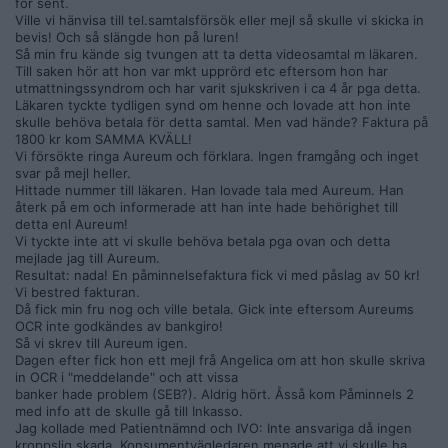
för sent.
Ville vi hänvisa till tel.samtalsförsök eller mejl så skulle vi skicka in
bevis! Och så slängde hon på luren!
Så min fru kände sig tvungen att ta detta videosamtal m läkaren.
Till saken hör att hon var mkt upprörd etc eftersom hon har
utmattningssyndrom och har varit sjukskriven i ca 4 år pga detta.
Läkaren tyckte tydligen synd om henne och lovade att hon inte
skulle behöva betala för detta samtal. Men vad hände? Faktura på
1800 kr kom SAMMA KVÄLL!
Vi försökte ringa Aureum och förklara. Ingen framgång och inget
svar på mejl heller.
Hittade nummer till läkaren. Han lovade tala med Aureum. Han
återk på em och informerade att han inte hade behörighet till
detta enl Aureum!
Vi tyckte inte att vi skulle behöva betala pga ovan och detta
mejlade jag till Aureum.
Resultat: nada! En påminnelsefaktura fick vi med påslag av 50 kr!
Vi bestred fakturan.
Då fick min fru nog och ville betala. Gick inte eftersom Aureums
OCR inte godkändes av bankgiro!
Så vi skrev till Aureum igen.
Dagen efter fick hon ett mejl frå Angelica om att hon skulle skriva
in OCR i "meddelande" och att vissa
banker hade problem (SEB?). Aldrig hört. Åsså kom Påminnels 2
med info att de skulle gå till Inkasso.
Jag kollade med Patientnämnd och IVO: Inte ansvariga då ingen
kroppslig skada. Konsumentvägledaren menade att vi skulle ha