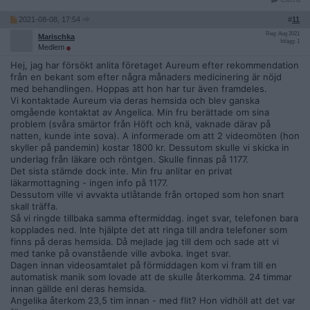
ringer apoteket som säger att det kan dröja hur länge som
2021-08-08, 17:54
#
11
helst pga. tillstånd eller produkt etc. saknas. Man ringer tbx
till Aureum som säger att de ljuger. Man ringer vidare till
Reg: Aug 2021
Marischka
Inlägg: 1
labbet som säger att råvaran saknas (cannabisen alltså) varpå
Medlem
Aureum fortsätter med att blåneka. Tre månader.... En del
Hej, jag har försökt anlita företaget Aureum efter rekommendation
personer har haft denna process i snart över ett år.
från en bekant som efter några månaders medicinering är nöjd
med behandlingen. Hoppas att hon har tur även framdeles.
Vill ni ha sativex får ni det i mängder, inga problem. Men tro
Vi kontaktade Aureum via deras hemsida och blev ganska
inte att det kommer något annat. De är även ökända för att
omgående kontaktat av Angelica. Min fru berättade om sina
bara klippa kontakten med sina klienter så fort de blir
problem (svåra smärtor från Höft och knä, vaknade därav på
"jobbiga".
natten, kunde inte sova). A informerade om att 2 videomöten (hon
skyller på pandemin) kostar 1800 kr. Dessutom skulle vi skicka in
De påstår att de ska producera egen licensfri medicin på
underlag från läkare och röntgen. Skulle finnas på 1177.
recept men jag tror på det när jag ser det. Har en kompis
Det sista stämde dock inte. Min fru anlitar en privat
som körde med Aureum efter att han hamnat i en bilolycka
läkarmottagning - ingen info på 1177.
och fuckat ryggen; han har sedan januari i år lagt otroligt
Dessutom ville vi avvakta utlåtande från ortoped som hon snart
mycket pengar på sativex från dem efter att de sa att nya
skall träffa.
recept skulle komma, sen kom dom, allt var fel, de blev
Så vi ringde tillbaka samma eftermiddag. inget svar, telefonen bara
nygjorda och inget har hänt sedan mars. De slutade nyligen
kopplades ned. Inte hjälpte det att ringa till andra telefoner som
svara på hans epost så han pendlar till DK för recept nu.
finns på deras hemsida. Då mejlade jag till dem och sade att vi
med tanke på ovanstående ville avboka. Inget svar.
Dagen innan videosamtalet på förmiddagen kom vi fram till en
automatisk manik som lovade att de skulle återkomma. 24 timmar
innan gällde enl deras hemsida.
Angelika återkom 23,5 tim innan - med flit? Hon vidhöll att det var