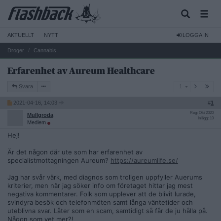
AKTUELLT
NYTT
LOGGA IN
Droger
Cannabis
Erfarenhet av Aureum Healthcare
1
Svara
1
2021-04-16, 14:03
#
1
Reg: Okt 2020
Mullgroda
Inlägg: 10
Medlem
Hej!
Är det någon där ute som har erfarenhet av
specialistmottagningen Aureum?
https://aureumlife.se/
Jag har svår värk, med diagnos som troligen uppfyller Auerums
kriterier, men när jag söker info om företaget hittar jag mest
negativa kommentarer. Folk som upplever att de blivit lurade,
svindyra besök och telefonmöten samt långa väntetider och
uteblivna svar. Låter som en scam, samtidigt så får de ju hålla på.
Någon som vet mer?!