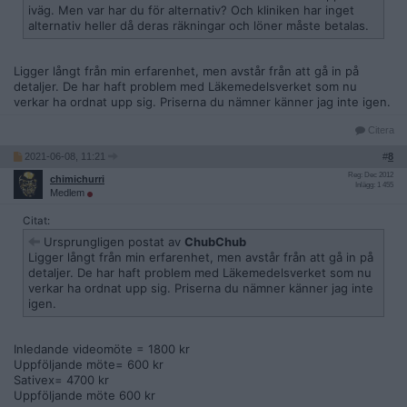
iväg. Men var har du för alternativ? Och kliniken har inget
alternativ heller då deras räkningar och löner måste betalas.
Ligger långt från min erfarenhet, men avstår från att gå in på
detaljer. De har haft problem med Läkemedelsverket som nu
verkar ha ordnat upp sig. Priserna du nämner känner jag inte igen.
Citera
2021-06-08, 11:21
#
8
Reg: Dec 2012
chimichurri
Inlägg: 1 455
Medlem
Citat:
Ursprungligen postat av
ChubChub
Ligger långt från min erfarenhet, men avstår från att gå in på
detaljer. De har haft problem med Läkemedelsverket som nu
verkar ha ordnat upp sig. Priserna du nämner känner jag inte
igen.
Inledande videomöte = 1800 kr
Uppföljande möte= 600 kr
Sativex= 4700 kr
Uppföljande möte 600 kr