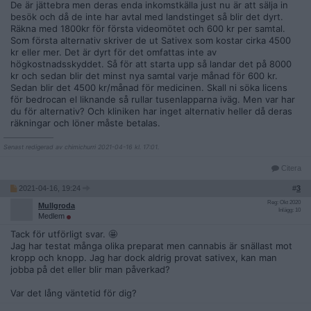
De är jättebra men deras enda inkomstkälla just nu är att sälja in
besök och då de inte har avtal med landstinget så blir det dyrt.
Räkna med 1800kr för första videomötet och 600 kr per samtal.
Som första alternativ skriver de ut Sativex som kostar cirka 4500
kr eller mer. Det är dyrt för det omfattas inte av
högkostnadsskyddet. Så för att starta upp så landar det på 8000
kr och sedan blir det minst nya samtal varje månad för 600 kr.
Sedan blir det 4500 kr/månad för medicinen. Skall ni söka licens
för bedrocan el liknande så rullar tusenlapparna iväg. Men var har
du för alternativ? Och kliniken har inget alternativ heller då deras
räkningar och löner måste betalas.
__________________
Senast redigerad av chimichurri 2021-04-16 kl. 17:01.
Citera
2021-04-16, 19:24
#
3
Reg: Okt 2020
Mullgroda
Inlägg: 10
Medlem
Tack för utförligt svar. 🤩
Jag har testat många olika preparat men cannabis är snällast mot
kropp och knopp. Jag har dock aldrig provat sativex, kan man
jobba på det eller blir man påverkad?
Var det lång väntetid för dig?