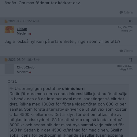
ändån. Om man förlorar tex körkort osv.
Citera
2021-06-03, 15:32
#
6
Reg: Okt 2006
zickan
Inlägg: 944
Medlem
Jag är också nyfiken på erfarenheter, ingen som vill berätta?
Citera
2021-06-04, 16:45
#
7
Reg: Dec 2007
ChubChub
Inlägg: 1 295
Medlem
Citat:
Ursprungligen postat av
chimichurri
De är jättebra men deras enda inkomstkälla just nu är att sälja
in besök och då de inte har avtal med landstinget så blir det
dyrt. Räkna med 1800kr för första videomötet och 600 kr per
samtal. Som första alternativ skriver de ut Sativex som kostar
cirka 4500 kr eller mer. Det är dyrt för det omfattas inte av
högkostnadsskyddet. Så för att starta upp så landar det på
8000 kr och sedan blir det minst nya samtal varje månad för
600 kr. Sedan blir det 4500 kr/månad för medicinen. Skall ni
söka licens för bedrocan el liknande så rullar tusenlapparna