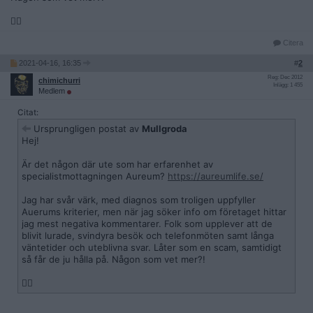
✌🏻
Citera
2021-04-16, 16:35
#
2
Reg: Dec 2012
chimichurri
Inlägg: 1 455
Medlem
Citat:
Ursprungligen postat av
Mullgroda
Hej!
Är det någon där ute som har erfarenhet av
specialistmottagningen Aureum?
https://aureumlife.se/
Jag har svår värk, med diagnos som troligen uppfyller
Auerums kriterier, men när jag söker info om företaget hittar
jag mest negativa kommentarer. Folk som upplever att de
blivit lurade, svindyra besök och telefonmöten samt långa
väntetider och uteblivna svar. Låter som en scam, samtidigt
så får de ju hålla på. Någon som vet mer?!
✌🏻