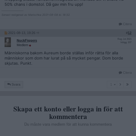
50% chans i domstol. Då gav min fru upp!
__________________
Senast redigerad av Marischka 2021-08-08 kl. 18:32.
Citera
2021-08-13, 19:26
#
12
Reg: Jul 2021
NuckFiggers
Inlägg: 107
Medlem
Människorna bakom Aureum borde ställas inför rätta för alla
människor som dom har lurat på så mycket pengar. Dom borde
skjutas. Punkt.
Citera
1
Svara
1
Skapa ett konto eller logga in för att
kommentera
Du måste vara medlem för att kunna kommentera