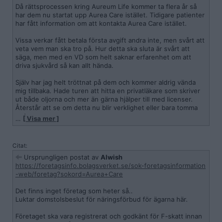
Då rättsprocessen kring Aureum Life kommer ta flera år så
har dem nu startat upp Aurea Care istället. Tidigare patienter
har fått information om att kontakta Aurea Care istället.
Vissa verkar fått betala första avgift andra inte, men svårt att
veta vem man ska tro på. Hur detta ska sluta är svårt att
säga, men med en VD som helt saknar erfarenhet om att
driva sjukvård så kan allt hända.
Själv har jag helt tröttnat på dem och kommer aldrig vända
mig tillbaka. Hade turen att hitta en privatläkare som skriver
ut både oljorna och mer än gärna hjälper till med licenser.
Återstår att se om detta nu blir verklighet eller bara tomma
ord.
…
[ Visa mer ]
Finns rykten om att fler aktörer är på väg in som saknar
koppling till folket bakom Aureum, vissa av dessa rykten ska
Citat:
tydligen vara bekräftade, men mer vet jag inte.
Ursprungligen postat av
Alwish
https://foretagsinfo.bolagsverket.se/sok-foretagsinformation
-web/foretag?sokord=Aurea+Care
Det finns inget företag som heter så..
Luktar domstolsbeslut för näringsförbud för ägarna här.
Företaget ska vara registrerat och godkänt för F-skatt innan