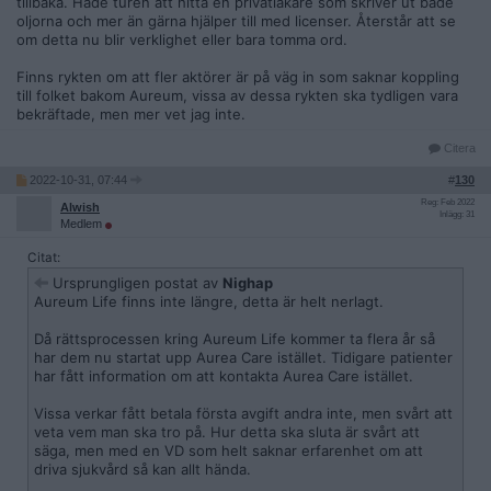
tillbaka. Hade turen att hitta en privatläkare som skriver ut både
oljorna och mer än gärna hjälper till med licenser. Återstår att se
om detta nu blir verklighet eller bara tomma ord.
Finns rykten om att fler aktörer är på väg in som saknar koppling
till folket bakom Aureum, vissa av dessa rykten ska tydligen vara
bekräftade, men mer vet jag inte.
Citera
2022-10-31, 07:44
#
130
Reg: Feb 2022
Alwish
Inlägg: 31
Medlem
Citat:
Ursprungligen postat av
Nighap
Aureum Life finns inte längre, detta är helt nerlagt.
Då rättsprocessen kring Aureum Life kommer ta flera år så
har dem nu startat upp Aurea Care istället. Tidigare patienter
har fått information om att kontakta Aurea Care istället.
Vissa verkar fått betala första avgift andra inte, men svårt att
veta vem man ska tro på. Hur detta ska sluta är svårt att
säga, men med en VD som helt saknar erfarenhet om att
driva sjukvård så kan allt hända.