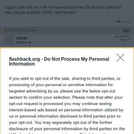
någon som vet om folk forfarande kommer få recept? behöver
man betala avgifter IGEN? vad händer?
Citera
2022-10-29, 22:04
#
127
Reg: Feb 2022
Alwish
Inlägg: 31
Medlem
Citat:
Ursprungligen postat av
SvartaVargen
flashback.org -
Do Not Process My Personal
Verkar som att dom startat upp igen men heter nu Aurea
Information
Care AB
If you wish to opt-out of the sale, sharing to third parties, or
någon som vet om folk forfarande kommer få recept?
behöver man betala avgifter IGEN? vad händer?
processing of your personal or sensitive information for
targeted advertising by us, please use the below opt-out
section to confirm your selection. Please note that after your
Finns inget sånt bolag registrerat vad jag kan se..
opt-out request is processed you may continue seeing
Citera
interest-based ads based on personal information utilized by
us or personal information disclosed to third parties prior to
2022-10-30, 08:40
#
128
your opt-out. You may separately opt-out of the further
Reg: Mar 2015
SvartaVargen
Inlägg: 745
disclosure of your personal information by third parties on the
Medlem