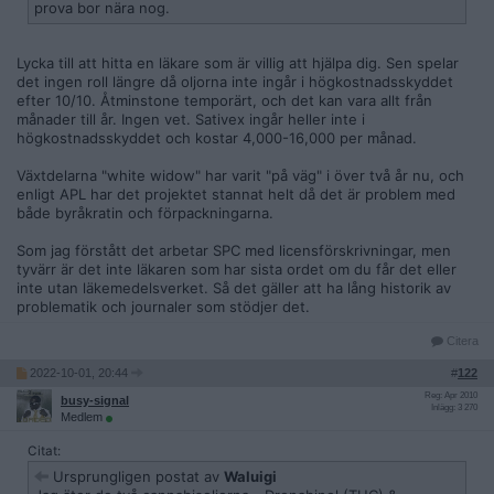
prova bor nära nog.
Lycka till att hitta en läkare som är villig att hjälpa dig. Sen spelar
det ingen roll längre då oljorna inte ingår i högkostnadsskyddet
efter 10/10. Åtminstone temporärt, och det kan vara allt från
månader till år. Ingen vet. Sativex ingår heller inte i
högkostnadsskyddet och kostar 4,000-16,000 per månad.
Växtdelarna "white widow" har varit "på väg" i över två år nu, och
enligt APL har det projektet stannat helt då det är problem med
både byråkratin och förpackningarna.
Som jag förstått det arbetar SPC med licensförskrivningar, men
tyvärr är det inte läkaren som har sista ordet om du får det eller
inte utan läkemedelsverket. Så det gäller att ha lång historik av
problematik och journaler som stödjer det.
Citera
2022-10-01, 20:44
#
122
Reg: Apr 2010
busy-signal
Inlägg: 3 270
Medlem
Citat:
Ursprungligen postat av
Waluigi