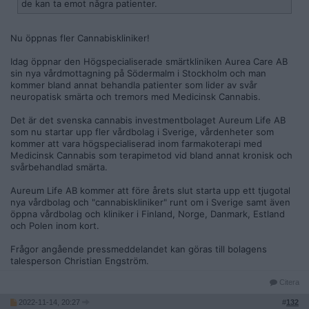
de kan ta emot några patienter.
Nu öppnas fler Cannabiskliniker!
Idag öppnar den Högspecialiserade smärtkliniken Aurea Care AB
sin nya vårdmottagning på Södermalm i Stockholm och man
kommer bland annat behandla patienter som lider av svår
neuropatisk smärta och tremors med Medicinsk Cannabis.
Det är det svenska cannabis investmentbolaget Aureum Life AB
som nu startar upp fler vårdbolag i Sverige, vårdenheter som
kommer att vara högspecialiserad inom farmakoterapi med
Medicinsk Cannabis som terapimetod vid bland annat kronisk och
svårbehandlad smärta.
Aureum Life AB kommer att före årets slut starta upp ett tjugotal
nya vårdbolag och "cannabiskliniker" runt om i Sverige samt även
öppna vårdbolag och kliniker i Finland, Norge, Danmark, Estland
och Polen inom kort.
Frågor angående pressmeddelandet kan göras till bolagens
talesperson Christian Engström.
Citera
2022-11-14, 20:27
#
132