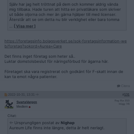
Själv har jag helt tröttnat på dem och kommer aldrig vända
mig tillbaka. Hade turen att hitta en privatläkare som skriver
ut både oljorna och mer än gärna hjälper till med licenser.
Återstår att se om detta nu blir verklighet eller bara tomma
ord.
…
[ Visa mer ]
Finns rykten om att fler aktörer är på väg in som saknar
koppling till folket bakom Aureum, vissa av dessa rykten ska
https://foretagsinfo.bolagsverket.se/sok-foretagsinformation-we
tydligen vara bekräftade, men mer vet jag inte.
b/foretag?sokord=Aurea+Care
Det finns inget företag som heter så..
Luktar domstolsbeslut för näringsförbud för ägarna här.
Företaget ska vara registrerat och godkänt för F-skatt innan de
kan ta emot några patienter.
Citera
2022-10-31, 13:31
#
131
Reg: Mar 2015
SvartaVargen
Inlägg: 745
Medlem
Citat:
Ursprungligen postat av
Nighap
Aureum Life finns inte längre, detta är helt nerlagt.