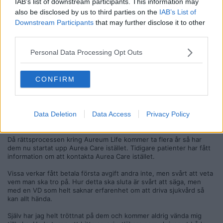
IAB’s list of downstream participants. This information may
Citat:
also be disclosed by us to third parties on the
IAB’s List of
Ursprungligen postat av
Alwish
Downstream Participants
that may further disclose it to other
Finns inget sånt bolag registrerat vad jag kan se..
third parties.
https://aureumlife.se/vardtagare/
Personal Data Processing Opt Outs
På hemsidan står det Aurea Care iaf, kanske bara är nytt namn
Citera
CONFIRM
2022-10-30, 21:26
#
129
Reg: Jul 2019
Nighap
Inlägg: 291
Medlem
Data Deletion
Data Access
Privacy Policy
Aureum Life finns inte längre, detta är helt nerlagt.
Då rättsprocessen kring Aureum Life kommer ta flera år så har
dem nu startat upp Aurea Care istället. Tidigare patienter har fått
information om att kontakta Aurea Care istället.
Vissa verkar fått betala första avgift andra inte, men svårt att veta
vem man ska tro på. Hur detta ska sluta är svårt att säga, men
med en VD som helt saknar erfarenhet om att driva sjukvård så
kan allt hända.
Själv har jag helt tröttnat på dem och kommer aldrig vända mig