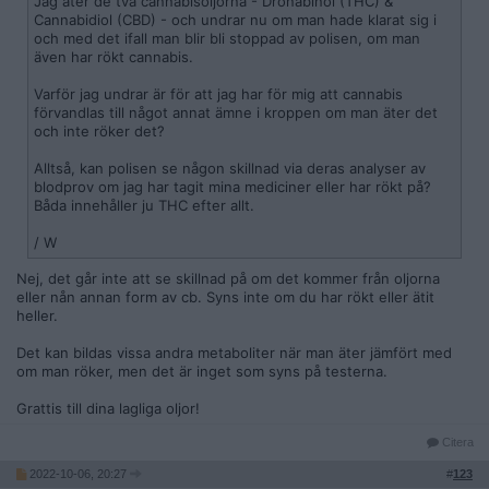
Jag äter de två cannabisoljorna - Dronabinol (THC) &
Cannabidiol (CBD) - och undrar nu om man hade klarat sig i
och med det ifall man blir bli stoppad av polisen, om man
även har rökt cannabis.
Varför jag undrar är för att jag har för mig att cannabis
förvandlas till något annat ämne i kroppen om man äter det
och inte röker det?
Alltså, kan polisen se någon skillnad via deras analyser av
blodprov om jag har tagit mina mediciner eller har rökt på?
Båda innehåller ju THC efter allt.
/ W
Nej, det går inte att se skillnad på om det kommer från oljorna
eller nån annan form av cb. Syns inte om du har rökt eller ätit
heller.
Det kan bildas vissa andra metaboliter när man äter jämfört med
om man röker, men det är inget som syns på testerna.
Grattis till dina lagliga oljor!
Citera
2022-10-06, 20:27
#
123