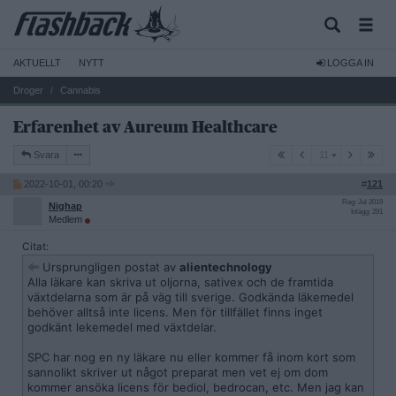
AKTUELLT
NYTT
LOGGA IN
Droger
Cannabis
Erfarenhet av Aureum Healthcare
11
Svara
11
2022-10-01, 00:20
#
121
Reg: Jul 2019
Nighap
Inlägg: 291
Medlem
Citat:
Ursprungligen postat av
alientechnology
Alla läkare kan skriva ut oljorna, sativex och de framtida
växtdelarna som är på väg till sverige. Godkända läkemedel
behöver alltså inte licens. Men för tillfället finns inget
godkänt lekemedel med växtdelar.
SPC har nog en ny läkare nu eller kommer få inom kort som
sannolikt skriver ut något preparat men vet ej om dom
kommer ansöka licens för bediol, bedrocan, etc. Men jag kan