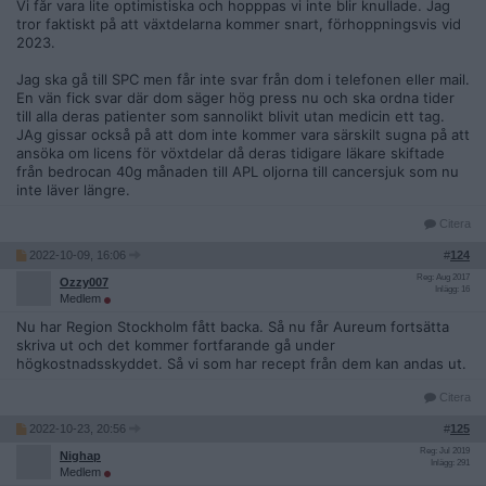
Vi får vara lite optimistiska och hopppas vi inte blir knullade. Jag
tror faktiskt på att växtdelarna kommer snart, förhoppningsvis vid
2023.
Jag ska gå till SPC men får inte svar från dom i telefonen eller mail.
En vän fick svar där dom säger hög press nu och ska ordna tider
till alla deras patienter som sannolikt blivit utan medicin ett tag.
JAg gissar också på att dom inte kommer vara särskilt sugna på att
ansöka om licens för vöxtdelar då deras tidigare läkare skiftade
från bedrocan 40g månaden till APL oljorna till cancersjuk som nu
inte läver längre.
Citera
2022-10-09, 16:06
#
124
Reg: Aug 2017
Ozzy007
Inlägg: 16
Medlem
Nu har Region Stockholm fått backa. Så nu får Aureum fortsätta
skriva ut och det kommer fortfarande gå under
högkostnadsskyddet. Så vi som har recept från dem kan andas ut.
Citera
2022-10-23, 20:56
#
125
Reg: Jul 2019
Nighap
Inlägg: 291
Medlem