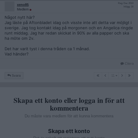
Reg: Dec 2010
xeno85
Inlägg: 16
Medlem
Något nytt här?
Jag läste på Aftonbladet idag och visste inte att detta var möjligt i
sverige. Jag tog kontakt idag på morgonen och en Angelica ringde
runt middag. Jag har redan skickat in 90% av alla papper och ska
ha möte om 2v.
Det har varit tyst i denna tråden ca 1 månad.
Vad händer?
Citera
11
Svara
11
Skapa ett konto eller logga in för att
kommentera
Du måste vara medlem för att kunna kommentera
Skapa ett konto