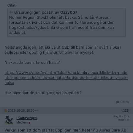
Citat:
Ursprungligen postat av
Ozzy007
Nu har Region Stockholm fått backa. Så nu får Aureum
fortsätta skriva ut och det kommer fortfarande gå under
högkostnadsskyddet. Så vi som har recept från dem kan
andas ut.
Nedstängda igen, att skriva ut CBD till barn som är svårt sjuka i
epilepsi eller obotlig hjärntumör blev för mycket.
"riskerade barns liv och hälsa"
https://www.svt.se/nyheter/lokalt/stockholm/smartklinik-dar-patie
nter-behandlades-med-cannabis-kritiseras-for-att-riskera-liv-och-
halsa
Hur påverkar detta högkostnadsskyddet?
Citera
2022-10-28, 10:30
#
126
Reg: Mar 2015
SvartaVargen
Inlägg: 745
Medlem
Verkar som att dom startat upp igen men heter nu Aurea Care AB