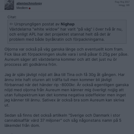
Reg: Maj 2017
alientechnology
Inlägg: 180
Medlem
Citat:
Ursprungligen postat av
Nighap
Växtdelarna "white widow" har varit "på väg" i över två år nu,
och enligt APL har det projektet stannat helt då det är
problem med både byråkratin och förpackningarna.
Oljorna var också på väg ganska länge och eventuellt kom fram.
Fick läsa att förpackningen skulle vara i små påsar 0.25g per påse.
Aureum säger att växtdelarna kommer och att det just nu ör
proccess att godkänna frön.
Jag är själv jävligt nöjd att åka till Tina och få 30g åt gången. Har
ännu inte haft oturen att träffa tull men kommer bli jävligt
förbannad när det händer rip -8000kr. Är också egentligen ganska
nöjd med oljorna från Aureum men känner mig överligt nojjig att
utan fullspektrum kan det komma negativa sideffekter men inget
jag känner till ännu. Sativex är också bra som Aureum kan skriva
ut.
Sedan så finns det också artilkeln "Sverige och Danmark i stor
cannabisaffär värd 37 miljoner" och såg någonstans namn på 5
läkemdel från dom.