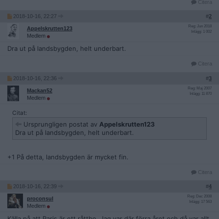
Citera
2018-10-16, 22:27
#
2
Reg: Jun 2018
Appelskrutten123
Inlägg: 1 002
Medlem
Dra ut på landsbygden, helt underbart.
Citera
2018-10-16, 22:36
#
3
Reg: Maj 2007
Mackan52
Inlägg: 11 870
Medlem
Citat:
Ursprungligen postat av
Appelskrutten123
Dra ut på landsbygden, helt underbart.
+1 På detta, landsbygden är mycket fin.
Citera
2018-10-16, 22:39
#
4
Reg: Dec 2008
proconsul
Inlägg: 17 563
Medlem
Källa på att Paris är ett råttbo. Jag var där förra året och då var allt