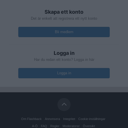
Skapa ett konto
Det är enkelt att registrera ett nytt konto
Bli medlem
Logga in
Har du redan ett konto? Logga in här
Logga in
Om Flashback
Annonsera
Integritet
Cookie-inställningar
A-Ö
FAQ
Regler
Moderatorer
Översikt