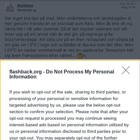
Reg: Okt 2017
Ancistrus
Inlägg: 10 146
Moderator
Har inget bra tips på stad. Men småstäderna och landsbygden är
mer genuint franska än en storstad som Paris. Men åk inte dit nu,
vänta tills i vår eller sommar. Då är det mycket vackrare och allt
lever upp på ett annat sätt än det gör på regninga gråa
höst/vinterdagar. Att sitta ute på en liten restaurant och sörpla på
ett glas vin i 5°C i regn och snålblåst är lika kul som det låter. Men
i 25°C en vacker sommarkväll är det en upplevelse. Dessutom klär
sig även fransyskorna efter vädret...
Citera
flashback.org -
Do Not Process My Personal
2018-10-16, 22:47
#
8
Information
Reg: Maj 2007
Mackan52
Inlägg: 11 870
Medlem
If you wish to opt-out of the sale, sharing to third parties, or
Citat:
processing of your personal or sensitive information for
Ursprungligen postat av
proconsul
targeted advertising by us, please use the below opt-out
Källa på att Paris är ett råttbo. Jag var där förra året och då
section to confirm your selection. Please note that after your
var allt som vanligt.
opt-out request is processed you may continue seeing
interest-based ads based on personal information utilized by
Om vi ignorerar det uppenbara, dvs invandrarna.
us or personal information disclosed to third parties prior to
https://www.vice.com/sv/article/znwz9a/reasons-why-paris-is-the
your opt-out. You may separately opt-out of the further