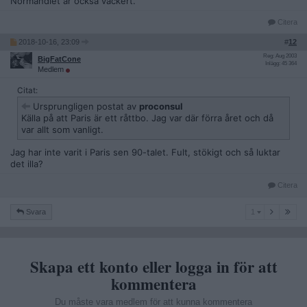
Normandiet är också vackert.
Citera
2018-10-16, 23:09
#
12
Reg: Aug 2003
BigFatCone
Inlägg: 45 364
Medlem
Citat:
Ursprungligen postat av
proconsul
Källa på att Paris är ett råttbo. Jag var där förra året och då
var allt som vanligt.
Jag har inte varit i Paris sen 90-talet. Fult, stökigt och så luktar
det illa?
Citera
1
Svara
1
Skapa ett konto eller logga in för att
kommentera
Du måste vara medlem för att kunna kommentera