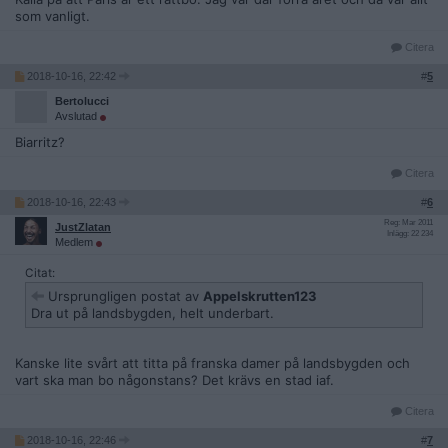
som vanligt.
Citera
2018-10-16, 22:42
#
5
Bertolucci
Avslutad
Biarritz?
Citera
2018-10-16, 22:43
#
6
Reg: Mar 2011
JustZlatan
Inlägg: 22 234
Medlem
Citat:
Ursprungligen postat av
Appelskrutten123
Dra ut på landsbygden, helt underbart.
Kanske lite svårt att titta på franska damer på landsbygden och
vart ska man bo någonstans? Det krävs en stad iaf.
Citera
2018-10-16, 22:46
#
7