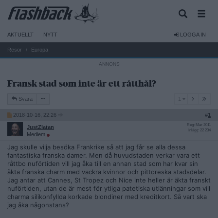
AKTUELLT
NYTT
LOGGA IN
Resor
Europa
Fransk stad som inte är ett råtthål?
1
Svara
1
2018-10-16, 22:26
#
1
Reg: Mar 2011
JustZlatan
Inlägg: 22 234
Medlem
Jag skulle vilja besöka Frankrike så att jag får se alla dessa
fantastiska franska damer. Men då huvudstaden verkar vara ett
råttbo nuförtiden vill jag åka till en annan stad som har kvar sin
äkta franska charm med vackra kvinnor och pittoreska stadsdelar.
Jag antar att Cannes, St Tropez och Nice inte heller är äkta franskt
nuförtiden, utan de är mest för ytliga patetiska utlänningar som vill
charma silikonfyllda korkade blondiner med kreditkort. Så vart ska
jag åka någonstans?