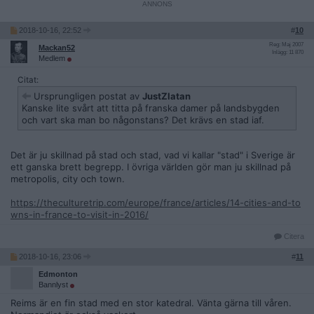
2018-10-16, 22:52
#
10
Reg: Maj 2007
Mackan52
Inlägg: 11 870
Medlem
Citat:
Ursprungligen postat av
JustZlatan
Kanske lite svårt att titta på franska damer på landsbygden
och vart ska man bo någonstans? Det krävs en stad iaf.
Det är ju skillnad på stad och stad, vad vi kallar "stad" i Sverige är
ett ganska brett begrepp. I övriga världen gör man ju skillnad på
metropolis, city och town.
https://theculturetrip.com/europe/france/articles/14-cities-and-to
wns-in-france-to-visit-in-2016/
Citera
2018-10-16, 23:06
#
11
Edmonton
Bannlyst
Reims är en fin stad med en stor katedral. Vänta gärna till våren.