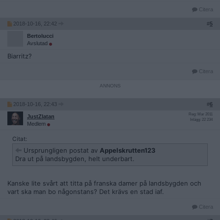
Citera
2018-10-16, 22:42
#
5
Bertolucci
Avslutad
Biarritz?
Citera
2018-10-16, 22:43
#
6
Reg: Mar 2011
JustZlatan
Inlägg: 22 234
Medlem
Citat:
Ursprungligen postat av
Appelskrutten123
Dra ut på landsbygden, helt underbart.
Kanske lite svårt att titta på franska damer på landsbygden och
vart ska man bo någonstans? Det krävs en stad iaf.
Citera