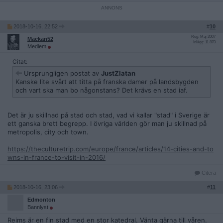
2018-10-16, 22:52
#
10
Reg: Maj 2007
Mackan52
Inlägg: 11 870
Medlem
Citat:
Ursprungligen postat av
JustZlatan
Kanske lite svårt att titta på franska damer på landsbygden
och vart ska man bo någonstans? Det krävs en stad iaf.
Det är ju skillnad på stad och stad, vad vi kallar "stad" i Sverige är
ett ganska brett begrepp. I övriga världen gör man ju skillnad på
metropolis, city och town.
https://theculturetrip.com/europe/france/articles/14-cities-and-to
wns-in-france-to-visit-in-2016/
Citera
2018-10-16, 23:06
#
11
Edmonton
Bannlyst
Reims är en fin stad med en stor katedral. Vänta gärna till våren.