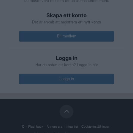
Du måste vara medlem för att kunna kommentera
Skapa ett konto
Det är enkelt att registrera ett nytt konto
Bli medlem
Logga in
Har du redan ett konto? Logga in här
Logga in
Om Flashback
Annonsera
Integritet
Cookie-inställningar