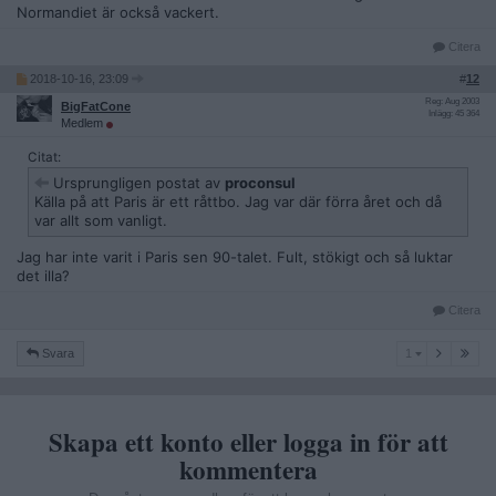
Normandiet är också vackert.
Citera
2018-10-16, 23:09
#
12
Reg: Aug 2003
BigFatCone
Inlägg: 45 364
Medlem
Citat:
Ursprungligen postat av
proconsul
Källa på att Paris är ett råttbo. Jag var där förra året och då
var allt som vanligt.
Jag har inte varit i Paris sen 90-talet. Fult, stökigt och så luktar
det illa?
Citera
1
Svara
1
Skapa ett konto eller logga in för att
kommentera