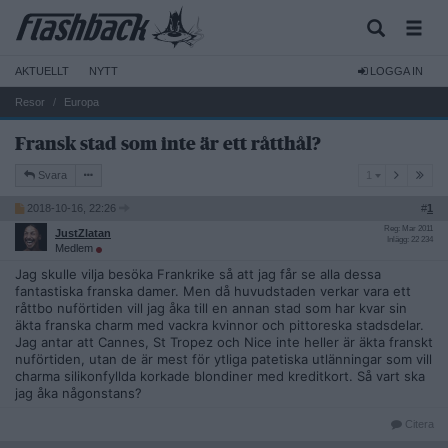
AKTUELLT
NYTT
LOGGA IN
Resor
Europa
Fransk stad som inte är ett råtthål?
1
Svara
1
2018-10-16, 22:26
#
1
Reg: Mar 2011
JustZlatan
Inlägg: 22 234
Medlem
Jag skulle vilja besöka Frankrike så att jag får se alla dessa
fantastiska franska damer. Men då huvudstaden verkar vara ett
råttbo nuförtiden vill jag åka till en annan stad som har kvar sin
äkta franska charm med vackra kvinnor och pittoreska stadsdelar.
Jag antar att Cannes, St Tropez och Nice inte heller är äkta franskt
nuförtiden, utan de är mest för ytliga patetiska utlänningar som vill
charma silikonfyllda korkade blondiner med kreditkort. Så vart ska
jag åka någonstans?
Citera