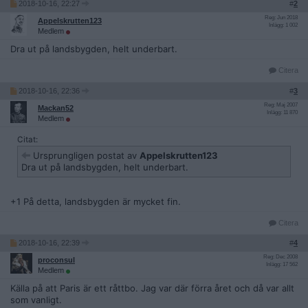
2018-10-16, 22:27
#
2
Reg: Jun 2018
Appelskrutten123
Inlägg: 1 002
Medlem
Dra ut på landsbygden, helt underbart.
Citera
2018-10-16, 22:36
#
3
Reg: Maj 2007
Mackan52
Inlägg: 11 870
Medlem
Citat:
Ursprungligen postat av
Appelskrutten123
Dra ut på landsbygden, helt underbart.
+1 På detta, landsbygden är mycket fin.
Citera
2018-10-16, 22:39
#
4
Reg: Dec 2008
proconsul
Inlägg: 17 562
Medlem
Källa på att Paris är ett råttbo. Jag var där förra året och då var allt
som vanligt.