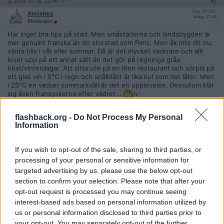
2018-10-16, 22:46
#
7
Reg: Okt 2017
Ancistrus
Inlägg: 10 146
Moderator
Har inget bra tips på stad. Men småstäderna och landsbygden är
mer genuint franska än en storstad som Paris. Men åk inte dit nu,
vänta tills i vår eller sommar. Då är det mycket vackrare och allt
lever upp på ett annat sätt än det gör på regninga gråa
höst/vinterdagar. Att sitta ute på en liten restaurant och sörpla på
ett glas vin i 5°C i regn och snålblåst är lika kul som det låter. Men
i 25°C en vacker sommarkväll är det en upplevelse. Dessutom klär
sig även fransyskorna efter vädret...
Citera
flashback.org -
Do Not Process My Personal
Information
2018-10-16, 22:47
#
8
Reg: Maj 2007
Mackan52
Inlägg: 11 870
Medlem
If you wish to opt-out of the sale, sharing to third parties, or
processing of your personal or sensitive information for
Citat:
targeted advertising by us, please use the below opt-out
Ursprungligen postat av
proconsul
Källa på att Paris är ett råttbo. Jag var där förra året och då
section to confirm your selection. Please note that after your
var allt som vanligt.
opt-out request is processed you may continue seeing
interest-based ads based on personal information utilized by
us or personal information disclosed to third parties prior to
Om vi ignorerar det uppenbara, dvs invandrarna.
https://www.vice.com/sv/article/znwz9a/reasons-why-paris-is-the
your opt-out. You may separately opt-out of the further