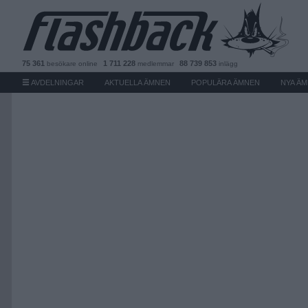
75 361
1 711 228
88 739 853
besökare
online
medlemmar
inlägg
AVDELNINGAR
AKTUELLA ÄMNEN
POPULÄRA ÄMNEN
NYA Ä