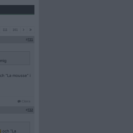
111
161
#
721
 mig
ch ”La mousse” i
Citera
#
722
och ”La