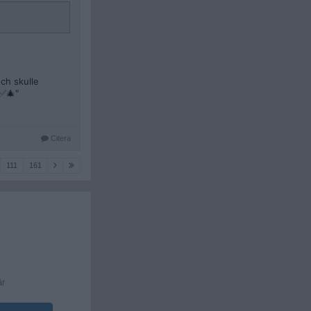
ch skulle
✅🎄"
Citera
111
161
är