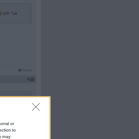
och ”La
Citera
#
726
sonal or
ection to
ou may