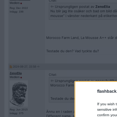
Citat:
Medlem
Ursprungligen postat av
ZenoElia
Reg: Dec 2022
Nu blir jag lite osäker och bad om bild d
Inlägg: 198
mousse” i vänster nederkant på etikett
Morocco Farm Land, La Mousse A++ står de
Testade du den? Vad tyckte du?
2024-08-27, 15:58
ZenoElia
Citat:
Medlem
Ursprungligen postat av
poopybuttho
Morocco Farm Land, La Mousse A++ står
flashback
Testade du den? Vad tyckte du?
If you wish 
sensitive in
Reg: Jun 2015
Ännu en i raden av dessa ljusa och porösa
Inlägg: 375
confirm you
Different name, same shit. 2/5 i betyg