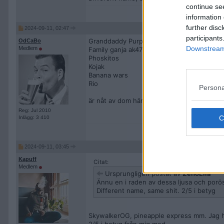
continue se
information 
further disc
2024-09-11, 02:47
participants
Granddaddy Purple
OdCaBo
Downstream 
Medlem
Family ganja ak47
Phoskitos
Kojak
Banana wars
Rio
Persona
är nåt av dom här nåt att ha?
Reg: Jul 2010
Inlägg: 3 410
2024-09-11, 03:45
Kapuff
Citat:
Medlem
Ursprungligen postat av
ZenoElia
Ännu en i raden av dessa ljusa och porö
Different name, same shit. 2/5 i betyg
SkywalkerOG, pineapple express mm. Jag ha