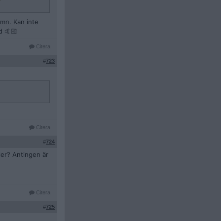
amn. Kan inte
d 🤙🏻
Citera
#
723
Citera
#
724
ler? Antingen är
Citera
#
725