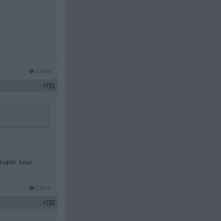
Citera
#
731
 super sour
Citera
#
732