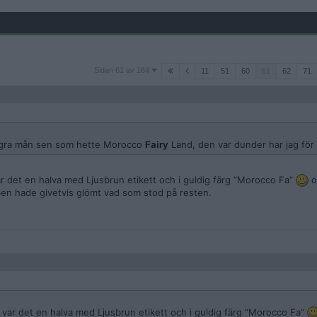
Sidan
Sidan 61 av 164
11
51
60
61
62
71
61
av
164
några mån sen som hette Morocco
Fairy
Land, den var dunder har jag för
var det en halva med Ljusbrun etikett och i guldig färg ”Morocco Fa”
o
en hade givetvis glömt vad som stod på resten.
å var det en halva med Ljusbrun etikett och i guldig färg ”Morocco Fa”