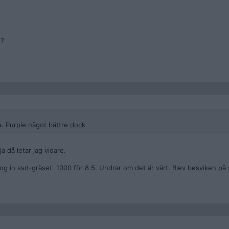
t?
. Purple något bättre dock.
a då letar jag vidare.
 tog in ssd-gräset. 1000 för 8.5. Undrar om det är värt. Blev besviken på