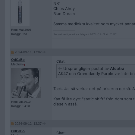
NR1
Chips Ahoy
Blue Dream
Samma mediokra kvalitet som mycket anna
__________________
Reg: Maj 2005
Inlägg: 853
Senast redigerad av telepati 2024-09-11 kl. 16:03.
2024-09-11, 17:02
OdCaBo
Citat:
Medlem
Ursprungligen postat av
Alcatra
AK47 och Granddaddy Purple var inte bra
Tack. Ja, så verkar det på priserna också. Aj
Kan få lite dyrt "static shift" från dom som
Reg: Jul 2010
dieseln asså.
Inlägg: 3 410
2024-09-12, 13:37
OdCaBo
Citat: