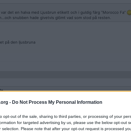
å var det en halva med Ljusbrun etikett och i guldig färg ”Morocco Fa”
en…och snubben hade givetvis glömt vad som stod på resten.
t på den ljusbruna
le
 det på den ljusbruna
.org -
Do Not Process My Personal Information
to opt-out of the sale, sharing to third parties, or processing of your per
formation for targeted advertising by us, please use the below opt-out s
 mousse-varianter.
r selection. Please note that after your opt-out request is processed y