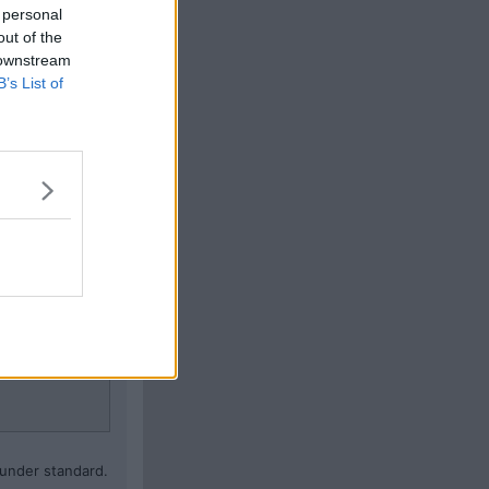
 personal
Citera
out of the
 downstream
#
727
B’s List of
Citera
#
728
 under standard.