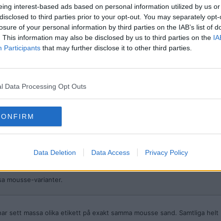
eing interest-based ads based on personal information utilized by us or
disclosed to third parties prior to your opt-out. You may separately opt-
losure of your personal information by third parties on the IAB’s list of
. This information may also be disclosed by us to third parties on the
IA
Participants
that may further disclose it to other third parties.
l Data Processing Opt Outs
CONFIRM
Data Deletion
Data Access
Privacy Policy
sa mousse-varianter.
r sett massa olika etikett på exakt samma mousse sand. Samtliga helt