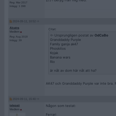
2/5 i betyg från mig med.
Reg: Mar 2017
Inlägg: 1 398
2024-09-11, 10:52
Alcatra
Citat:
Medlem
Ursprungligen postat av
OdCaBo
Reg: Aug 2018
Granddaddy Purple
Inlägg: 39
Family ganja ak47
Phoskitos
Kojak
Banana wars
Rio
är nåt av dom här nåt att ha?
AK47 och Granddaddy Purple var inte bra. 
2024-09-11, 15:40
Någon som testat:
telepati
Medlem
Ferrari