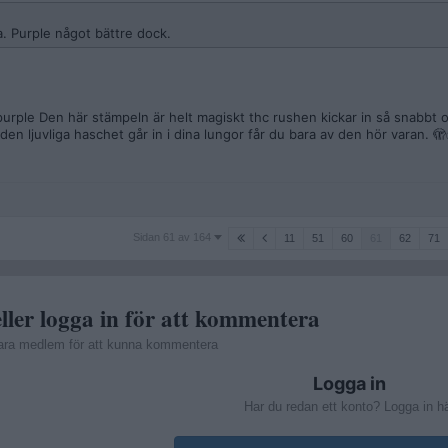
. Purple något bättre dock.
urple Den här stämpeln är helt magiskt thc rushen kickar in så snabbt o
n ljuvliga haschet går in i dina lungor får du bara av den hör varan. 
Sidan
Sidan 61 av 164
11
51
60
61
62
71
61
av
164
ller logga in för att kommentera
ara medlem för att kunna kommentera
Logga in
Har du redan ett konto? Logga in h