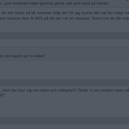
en…och snubben hade givetvis glömt vad som stod på resten.
att min hette så iaf, kommer ihåg det för jag tyckte det var lite roligt n
 med mousse men är 99% på att det var en mousse. Testa tror du blir nöj
et om hasch vet ni heller!
..Vem fan bryr sig om namn och stämplar?! Tävlar ni om coolast namn el
🤣?