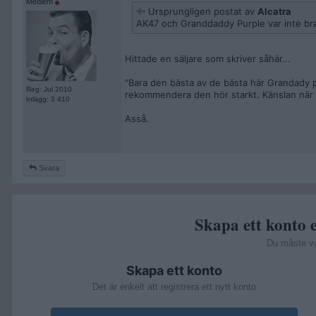
Medlem
Ursprungligen postat av
Alcatra
AK47 och Granddaddy Purple var inte bra
Hittade en säljare som skriver såhär...
"Bara den bästa av de bästa här Grandady p
Reg: Jul 2010
rekommendera den hör starkt. Känslan när de
Inlägg: 3 410
Asså.
Svara
Skapa ett konto e
Du måste v
Skapa ett konto
Det är enkelt att registrera ett nytt konto