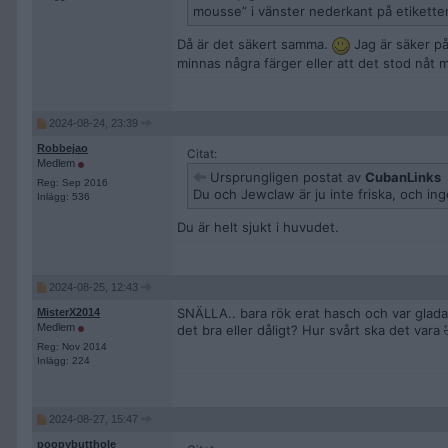
mousse” i vänster nederkant på etikett
Då är det säkert samma.
Jag är säker på 
minnas några färger eller att det stod nåt
2024-08-24, 23:39
Robbejao
Citat:
Medlem
Ursprungligen postat av
CubanLinks
Reg: Sep 2016
Du och Jewclaw är ju inte friska, och ing
Inlägg: 536
Du är helt sjukt i huvudet.
2024-08-25, 12:43
SNÄLLA.. bara rök erat hasch och var glada
MisterX2014
Medlem
det bra eller dåligt? Hur svårt ska det vara 
Reg: Nov 2014
Inlägg: 224
2024-08-27, 15:47
poopybutthole