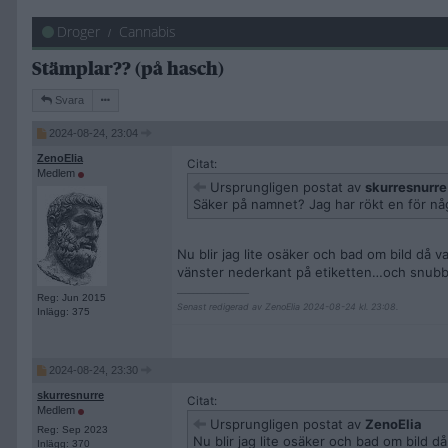
Droger
Cannabis
Stämplar?? (på hasch)
Svara
2024-08-24, 23:04
ZenoElia
Citat:
Medlem
Ursprungligen postat av
skurresnurre
Säker på namnet? Jag har rökt en för 
Nu blir jag lite osäker och bad om bild då 
vänster nederkant på etiketten…och snubb
__________________
Reg: Jun 2015
Senast redigerad av ZenoElia 2024-08-24 kl. 23:08.
Inlägg: 375
2024-08-24, 23:30
skurresnurre
Citat:
Medlem
Ursprungligen postat av
ZenoElia
Reg: Sep 2023
Nu blir jag lite osäker och bad om bild d
Inlägg: 370