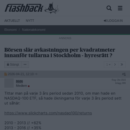
AKTUELLT
NYTT
LOGGA IN
Ekonomi
Nationalekonomi
Börsen slår avkastningen per kvadratmeter
innanför tullarna i Stockholm - hyresrätt ?
1
Stängt
1
2026-04-21, 12:10
#
1
Reg: Okt 2023
8686
Inlägg: 806
Medlem
Tittar man på varje 3 års period sedan 2010, om man hade en
NASDAQ-100 ETF, så hade ökningarna för varje 3 års period sett
ut såhär:
https://www.slickcharts.com/nasdaq100/returns
2010 - 2013 // +62%
2013 - 2016 // +35%