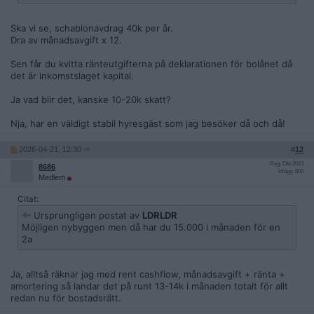
Ska vi se, schablonavdrag 40k per år.
Dra av månadsavgift x 12.
Sen får du kvitta ränteutgifterna på deklarationen för bolånet då
det är inkomstslaget kapital.
Ja vad blir det, kanske 10-20k skatt?
Nja, har en väldigt stabil hyresgäst som jag besöker då och då!
2026-04-21, 12:30
#
12
Reg: Okt 2023
8686
Inlägg: 806
Medlem
Citat:
Ursprungligen postat av
LDRLDR
Möjligen nybyggen men då har du 15.000 i månaden för en
2a
Ja, alltså räknar jag med rent cashflow, månadsavgift + ränta +
amortering så landar det på runt 13-14k i månaden totalt för allt
redan nu för bostadsrätt.