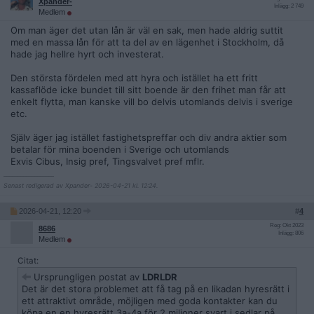
uppbundna i en bostadsrätt, även om den ligger innanför
Xpander-
Inlägg: 2 749
Medlem
tullarna i Stockholm.
Om man äger det utan lån är väl en sak, men hade aldrig suttit
Det förefaller vara alltså mer lönsamt att bo i en hyresrätt och
med en massa lån för att ta del av en lägenhet i Stockholm, då
investera eventuell kontantinsats i en NASDAQ100 ETF än att
hade jag hellre hyrt och investerat.
ha allt kontantinsats i en i bostadsrätt.
Den största fördelen med att hyra och istället ha ett fritt
Även om du belånar med 25% hos din aktiemäklare, så kan du
kassaflöde icke bundet till sitt boende är den frihet man får att
stå emot ett sällsynt börsfall i breda index på upp mot 50%.
enkelt flytta, man kanske vill bo delvis utomlands delvis i sverige
Med låg belåning blir utpresteringen alltså ännu kraftigare
etc.
relativt kvadratmeterpriset vid Östermalm.
Själv äger jag istället fastighetspreffar och div andra aktier som
1) Visst, nu beräknar jag inte in eventuella
betalar för mina boenden i Sverige och utomlands
valutakursförändringar då man har FX-risk, men på sikt så
Exvis Cibus, Insig pref, Tingsvalvet pref mflr.
utpresterar NASDAQ100 med råge kvadratmeterpriset.
__________________
Senast redigerad av Xpander- 2026-04-21 kl. 12:24.
2) Jag valde NASDAQ100 då långsiktig ekonomisk tillväxt
drivs av produktivitetsförbättringar, alltså teknologiska
2026-04-21, 12:20
#
4
framsteg. NASDAQ100 är teknik tungt.
Reg: Okt 2023
8686
Inlägg: 806
3) Lookback period är sedan 2010, valde det då man kan säga
Medlem
att tech-bolag började få relativt stabila kassaflöden då.
Citat:
Så tankar, reflektioner?
Ursprungligen postat av
LDRLDR
Det är det stora problemet att få tag på en likadan hyresrätt i
Är det värt och sälja bostadsrätten och hitta någon hyresrätt
ett attraktivt område, möjligen med goda kontakter kan du
i Stockholm?
köpa en en hyresrätt 3a-4a för 2 miljoner svart i sedlar på