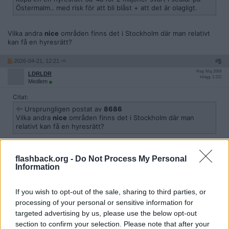
Problemet blir väl att det är svårt att hitta en hyresrätt i ett
Östermalm.. med risk för att bli blåst + att det är olagligt.
område man skulle vilja bo i..
Vilka andra
nice
områden finns det i Stockholm där man relativt
kan få en hyresrätt?
2026-04-21, 12:21
#
5
Reg: Maj 2009
LDRLDR
Inlägg: 3 222
Medlem
Citat:
Ursprungligen postat av
8686
Vilka andra
nice
områden finns det i Stockholm där man
relativt kan få en hyresrätt?
Typ inga om du inte köper svart av fastighetsägaren.. möjligen
flashback.org -
Do Not Process My Personal
Tensta att man kan få en på studs jag vet inte.
Information
If you wish to opt-out of the sale, sharing to third parties, or
2026-04-21, 12:21
#
6
processing of your personal or sensitive information for
Reg: Okt 2023
8686
targeted advertising by us, please use the below opt-out
Inlägg: 806
Medlem
section to confirm your selection. Please note that after your