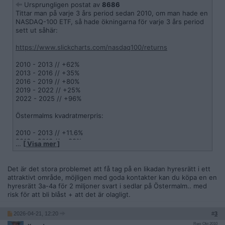
Ursprungligen postat av
8686
Tittar man på varje 3 års period sedan 2010, om man hade en
NASDAQ-100 ETF, så hade ökningarna för varje 3 års period
sett ut såhär:
https://www.slickcharts.com/nasdaq100/returns
2010 - 2013 // +62%
2013 - 2016 // +35%
2016 - 2019 // +80%
2019 - 2022 // +25%
2022 - 2025 // +96%
Östermalms kvadratmerpris:
2010 - 2013 // +11.6%
2013 - 2016 // + 38%
…
[ Visa mer ]
2016 - 2019 // +1.3%
2019 - 2022 // + 26%
2022 - 2025 // +4.29%
Det är det stora problemet att få tag på en likadan hyresrätt i ett
attraktivt område, möjligen med goda kontakter kan du köpa en en
https://www.maklarstatistik.se/omrade/riket/stockholms-lan/
hyresrätt 3a-4a för 2 miljoner svart i sedlar på Östermalm.. med
stockholm/ostermalm/#/bostadsratter/48m-prisutveckling
risk för att bli blåst + att det är olagligt.
Hur jag än vänder och vrider på det så verkar det vara mer
2026-04-21, 12:20
#
3
lönsamt att ha pengarna i en NASDAQ100-ETF än att ha dem
Reg: Okt 2010