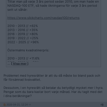
Tittar man på varje 3 års period sedan 2010, om man hade en
NASDAQ-100 ETF, så hade ökningarna för varje 3 års period
sett ut såhär:
https://www.slickcharts.com/nasdaq100/returns
2010 - 2013 // +62%
2013 - 2016 // +35%
2016 - 2019 // +80%
2019 - 2022 // +25%
2022 - 2025 // +96%
Östermalms kvadratmerpris:
2010 - 2013 // +11.6%
2013 - 2016 // + 38%
…
[ Visa mer ]
2016 - 2019 // +1.3%
2019 - 2022 // + 26%
2022 - 2025 // +4.29%
Problemet med hyresrätter är att du då måste bo bland pack och
får försämrad livskvalitet.
https://www.maklarstatistik.se/omrade/riket/stockholms-lan/
stockholm/ostermalm/#/bostadsratter/48m-prisutveckling
Dessutom, i en hyresrätt så betalar du betydligt mycket mer i hyra.
Pengar som du bara kastar bort varje månad. Har du tagit med det
Hur jag än vänder och vrider på det så verkar det vara mer
i dina beräkningar?
lönsamt att ha pengarna i en NASDAQ100-ETF än att ha dem
uppbundna i en bostadsrätt, även om den ligger innanför
2026-04-21, 12:24
#
8