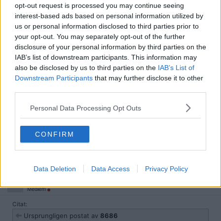
opt-out request is processed you may continue seeing
Citat:
interest-based ads based on personal information utilized by
Ursprungligen postat av
Xpander-
Om man äger det utan lån är väl en sak, men hade aldrig
us or personal information disclosed to third parties prior to
suttit med en massa lån för att ta del av en lägenhet i
your opt-out. You may separately opt-out of the further
Stockholm, då hade jag hellre hyrt och investerat.
disclosure of your personal information by third parties on the
IAB’s list of downstream participants. This information may
Den största fördelen med att hyra och istället ha ett fritt
also be disclosed by us to third parties on the
kassaflöde icke bundet till sitt boende är den frihet man får
IAB’s List of
att enkelt flytta, man kanske vill bo delvis utomlands delvis i
Downstream Participants
that may further disclose it to other
sverige etc.
third parties.
Personal Data Processing Opt Outs
För mig är det inga problem att hyra ut, bor i en extremt liberal
förening.
Sedan kommer det bli ännu mer lätt att hyra ut efter 1a juli i år när
CONFIRM
de röstar igenom det nya lagförslaget (20e maj) om att det blir
enklare att hyra ut i andrahand för bostadsrätt.
Data Deletion
Data Access
Privacy Policy
2026-04-21, 12:22
#
7
Reg: Maj 2024
DaddyCool64
Inlägg: 3 329
Medlem
Citat:
Ursprungligen postat av
8686