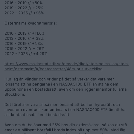
2016 - 2019 // +80%
2019 - 2022 // +25%
2022 - 2025 // +96%
Östermalms kvadratmerpris:
2010 - 2013 // +11.6%
2013 - 2016 // + 38%
2016 - 2019 // +1.3%
2019 - 2022 // + 26%
2022 - 2025 // +4.29%
https://www.maklarstatistik.se/omrade/riket/stockholms-lan/stock
holm/ostermalm/#/bostadsratter/48m-prisutveckling
Hur jag än vänder och vrider på det så verkar det vara mer
lönsamt att ha pengarna i en NASDAQ100-ETF än att ha dem
uppbundna i en bostadsrätt, även om den ligger innanför tullarna i
Stockholm.
Det förefaller vara alltså mer lönsamt att bo i en hyresrätt och
investera eventuell kontantinsats i en NASDAQ100 ETF än att ha
allt kontantinsats i en i bostadsrätt.
Även om du belånar med 25% hos din aktiemäklare, så kan du stå
emot ett sällsynt börsfall i breda index på upp mot 50%. Med låg