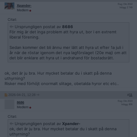
område man skulle vilja bo i..
Reg: Okt 2010
Xpander-
Inlägg: 2 749
Medlem
Citat:
Ursprungligen postat av
8686
För mig är det inga problem att hyra ut, bor i en extremt
liberal förening.
Sedan kommer det bli ännu mer lätt att hyra ut efter 1a juli i
år när de röstar igenom det nya lagförslaget (20e maj) om att
det blir enklare att hyra ut i andrahand för bostadsrätt.
ok, det är ju bra. Hur mycket betalar du i skatt på denna
uthyrning?
Risker med förhöjt onormalt slitage, obetalda hyror etc etc..
2026-04-21, 12:28
#
11
Reg: Okt 2023
8686
Inlägg: 806
Medlem
Citat:
Ursprungligen postat av
Xpander-
ok, det är ju bra. Hur mycket betalar du i skatt på denna
uthyrning?