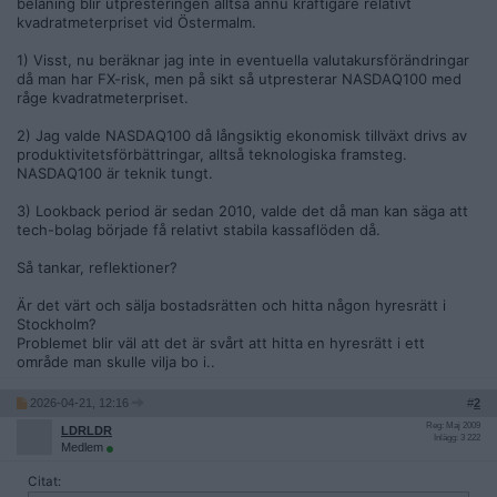
belåning blir utpresteringen alltså ännu kraftigare relativt
kvadratmeterpriset vid Östermalm.
1) Visst, nu beräknar jag inte in eventuella valutakursförändringar
då man har FX-risk, men på sikt så utpresterar NASDAQ100 med
råge kvadratmeterpriset.
2) Jag valde NASDAQ100 då långsiktig ekonomisk tillväxt drivs av
produktivitetsförbättringar, alltså teknologiska framsteg.
NASDAQ100 är teknik tungt.
3) Lookback period är sedan 2010, valde det då man kan säga att
tech-bolag började få relativt stabila kassaflöden då.
Så tankar, reflektioner?
Är det värt och sälja bostadsrätten och hitta någon hyresrätt i
Stockholm?
Problemet blir väl att det är svårt att hitta en hyresrätt i ett
område man skulle vilja bo i..
2026-04-21, 12:16
#
2
Reg: Maj 2009
LDRLDR
Inlägg: 3 222
Medlem
Citat: