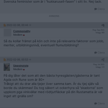
Svenska feminister som är i "kukkarusell-fasen" i sitt liv. Nej tack.
Citera
2022-02-08, 00:44
#
6
Reg: Sep 2021
Commonality
Inlägg: 900
Medlem
Så du kollar främst på kön och inte på relevanta faktorer som jobb,
meriter, utbildningsnivå, eventuell flumutbildning?
Citera
2022-02-08, 00:53
#
7
Reg: Jul 2021
Uppstrutsig
Inlägg: 172
Medlem
På dig låter det som att den bästa hyresgästen/gästerna är tant
Agda och Rune som är 80+
Tråkigt att du drar alla tjejer över samma kam. Är du tjej själv så
borde du skämmas! Du tog säkert ut ockerhyra så ”skadorna” som
uppkom pga vinkvällar med rödtjutfläckar på din Rustamatta är väl
inget att gnälla om?
Citera