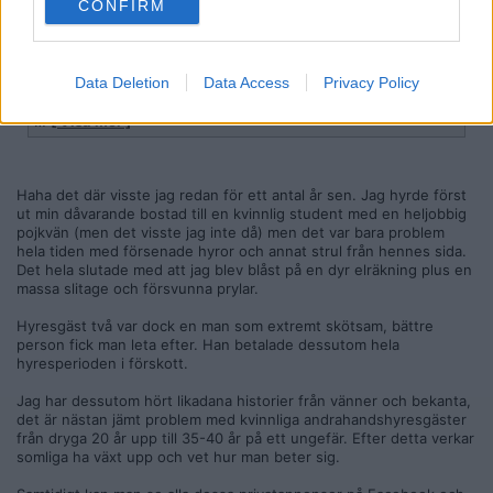
annan tjej och alla tre har varit i åldrarna 24-27 år. När jag
CONFIRM
skulle besikta lägenheten var det rena mardröm, när jag fick
syn på vilka slitage de har orsakat, men också har jag fått
höra av grannar att det har varit stök med vin kvällar,
tjejmiddagar och festandet precis som svenska tjejer lever
Data Deletion
Data Access
Privacy Policy
för.
…
[ Visa mer ]
Jag har kommit till insikten att killar är mer skötsamma och
mer måna om ta hand om hushållet än tjejer som endast har
bra merit om hur man kan festa loss och skryta för sina
vänner och bekanta att man har lägenhet innan för tullarna
Haha det där visste jag redan för ett antal år sen. Jag hyrde först
som inte är deras egna. Därför vill jag varna er som ska hyra
ut min dåvarande bostad till en kvinnlig student med en heljobbig
er bostad i andrahands, hyr aldrig ut till unga tjejer under 35
pojkvän (men det visste jag inte då) men det var bara problem
år. Som sagt det finns undantag men nu pratar jag om
hela tiden med försenade hyror och annat strul från hennes sida.
majoriteten i de större städerna.
Det hela slutade med att jag blev blåst på en dyr elräkning plus en
massa slitage och försvunna prylar.
Hyresgäst två var dock en man som extremt skötsam, bättre
person fick man leta efter. Han betalade dessutom hela
hyresperioden i förskott.
Jag har dessutom hört likadana historier från vänner och bekanta,
det är nästan jämt problem med kvinnliga andrahandshyresgäster
från dryga 20 år upp till 35-40 år på ett ungefär. Efter detta verkar
somliga ha växt upp och vet hur man beter sig.