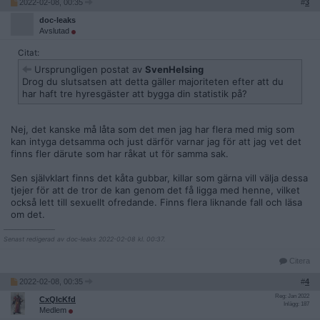
2022-02-08, 00:35
#
3
doc-leaks
Avslutad
Citat:
Ursprungligen postat av
SvenHelsing
Drog du slutsatsen att detta gäller majoriteten efter att du
har haft tre hyresgäster att bygga din statistik på?
Nej, det kanske må låta som det men jag har flera med mig som
kan intyga detsamma och just därför varnar jag för att jag vet det
finns fler därute som har råkat ut för samma sak.
Sen självklart finns det kåta gubbar, killar som gärna vill välja dessa
tjejer för att de tror de kan genom det få ligga med henne, vilket
också lett till sexuellt ofredande. Finns flera liknande fall och läsa
om det.
__________________
Senast redigerad av doc-leaks 2022-02-08 kl. 00:37.
Citera
2022-02-08, 00:35
#
4
Reg: Jan 2022
CxQIcKfd
Inlägg: 187
Medlem