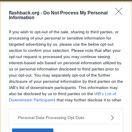
2022-02-08, 01:05
#
8
Reg: Dec 2019
serdukatten
flashback.org -
Do Not Process My Personal
Inlägg: 27
Medlem
Information
Vi hyr bara ut till finska tjejer numera. Oerhört pålitliga och
skötsamma. Portugiser har också varit väldigt bra. Men som
If you wish to opt-out of the sale, sharing to third parties, or
svensk är jag ledsen att behöva säga att svenska tjejer hamnar
sist i kön, alldeles för bortskämda, uppkäftiga och stökiga.
processing of your personal or sensitive information for
targeted advertising by us, please use the below opt-out
Citera
section to confirm your selection. Please note that after your
2022-02-08, 03:09
#
9
opt-out request is processed you may continue seeing
Reg: Dec 2011
interest-based ads based on personal information utilized by
Lawnmoverman2011
Inlägg: 23 683
Medlem
us or personal information disclosed to third parties prior to
your opt-out. You may separately opt-out of the further
Citat:
disclosure of your personal information by third parties on the
Ursprungligen postat av
doc-leaks
IAB’s list of downstream participants. This information may
Om du någonsin har eller vet någon som ska hyra ut sin
bostad i andrahands så välj absolut inte svenska tjejer under
also be disclosed by us to third parties on the
IAB’s List of
35 år.
Downstream Participants
that may further disclose it to other
third parties.
Vi har två bostadsrätter i Stockholm som vi hyrde ut under
längre period och
som naiva vi var så trodde vi på de där
Personal Data Processing Opt Outs
fördomarna om hur lugna och skötsamma tjejer skulle vara
än killar. I en av lägenheterna som är en 3a så har vi haft två
tjejer (vänner med varandra) och i den andra lägenheten en