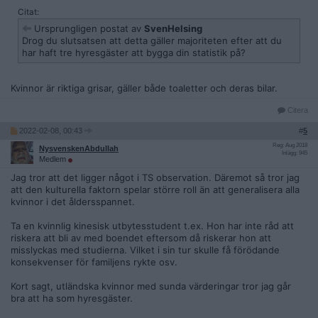
Citat:
Ursprungligen postat av
SvenHelsing
Drog du slutsatsen att detta gäller majoriteten efter att du
har haft tre hyresgäster att bygga din statistik på?
Kvinnor är riktiga grisar, gäller både toaletter och deras bilar.
Citera
2022-02-08, 00:43
#
5
Reg: Aug 2018
NysvenskenAbdullah
Inlägg: 945
Medlem
Jag tror att det ligger något i TS observation. Däremot så tror jag
att den kulturella faktorn spelar större roll än att generalisera alla
kvinnor i det åldersspannet.
Ta en kvinnlig kinesisk utbytesstudent t.ex. Hon har inte råd att
riskera att bli av med boendet eftersom då riskerar hon att
misslyckas med studierna. Vilket i sin tur skulle få förödande
konsekvenser för familjens rykte osv.
Kort sagt, utländska kvinnor med sunda värderingar tror jag går
bra att ha som hyresgäster.