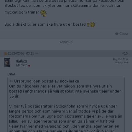
Samtidigt kan man se alla dessa privatannonser på Facebook och
Blocket tex där dom skryter om hur skötsamma dom är och hur
mycket dom tränar
Spola direkt till er som ska hyra ut er bostad
Citera
2022-02-08, 03:15
#
10
Reg: Feb 2016
glajarn
Inlägg: 4 909
Medlem
Citat:
Ursprungligen postat av
doc-leaks
Om du någonsin har eller vet någon som ska hyra ut sin
bostad i andrahands så välj absolut inte svenska tjejer under
35 år.
Vi har två bostadsrätter i Stockholm som vi hyrde ut under
längre period och som naiva vi var så trodde vi på de där
fördomarna om hur lugna och skötsamma tjejer skulle vara än
killar. I en av lägenheterna som är en 3a så har vi haft två
tjejer (vänner med varandra) och i den andra lägenheten en
annan tjej och alla tre har varit i åldrarna 24-27 år. När jag