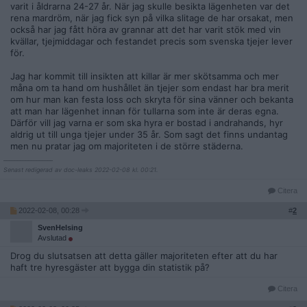
varit i åldrarna 24-27 år. När jag skulle besikta lägenheten var det
rena mardröm, när jag fick syn på vilka slitage de har orsakat, men
också har jag fått höra av grannar att det har varit stök med vin
kvällar, tjejmiddagar och festandet precis som svenska tjejer lever
för.
Jag har kommit till insikten att killar är mer skötsamma och mer
måna om ta hand om hushållet än tjejer som endast har bra merit
om hur man kan festa loss och skryta för sina vänner och bekanta
att man har lägenhet innan för tullarna som inte är deras egna.
Därför vill jag varna er som ska hyra er bostad i andrahands, hyr
aldrig ut till unga tjejer under 35 år. Som sagt det finns undantag
men nu pratar jag om majoriteten i de större städerna.
__________________
Senast redigerad av doc-leaks 2022-02-08 kl. 00:21.
Citera
2022-02-08, 00:28
#
2
SvenHelsing
Avslutad
Drog du slutsatsen att detta gäller majoriteten efter att du har
haft tre hyresgäster att bygga din statistik på?
Citera