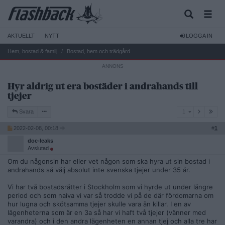
AKTUELLT
NYTT
LOGGA IN
Hem, bostad & familj
Bostad, hem och trädgård
Hyr aldrig ut era bostäder i andrahands till
tjejer
1
Svara
1
2022-02-08, 00:18
#
1
doc-leaks
Avslutad
Om du någonsin har eller vet någon som ska hyra ut sin bostad i
andrahands så välj absolut inte svenska tjejer under 35 år.
Vi har två bostadsrätter i Stockholm som vi hyrde ut under längre
period och som naiva vi var så trodde vi på de där fördomarna om
hur lugna och skötsamma tjejer skulle vara än killar. I en av
lägenheterna som är en 3a så har vi haft två tjejer (vänner med
varandra) och i den andra lägenheten en annan tjej och alla tre har