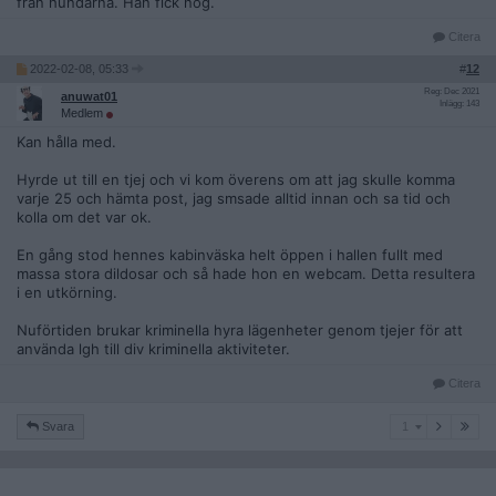
från hundarna. Han fick nog.
Citera
2022-02-08, 05:33
#
12
Reg: Dec 2021
anuwat01
Inlägg: 143
Medlem
Kan hålla med.
Hyrde ut till en tjej och vi kom överens om att jag skulle komma
varje 25 och hämta post, jag smsade alltid innan och sa tid och
kolla om det var ok.
En gång stod hennes kabinväska helt öppen i hallen fullt med
massa stora dildosar och så hade hon en webcam. Detta resultera
i en utkörning.
Nuförtiden brukar kriminella hyra lägenheter genom tjejer för att
använda lgh till div kriminella aktiviteter.
Citera
1
Svara
1