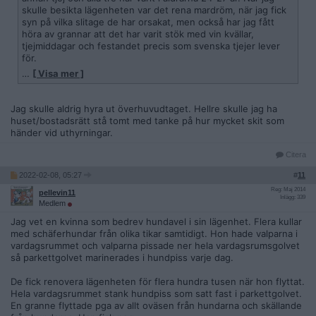
skulle besikta lägenheten var det rena mardröm, när jag fick
syn på vilka slitage de har orsakat, men också har jag fått
höra av grannar att det har varit stök med vin kvällar,
tjejmiddagar och festandet precis som svenska tjejer lever
för.
…
[ Visa mer ]
Jag har kommit till insikten att killar är mer skötsamma och
mer måna om ta hand om hushållet än tjejer som endast har
bra merit om hur man kan festa loss och skryta för sina
Jag skulle aldrig hyra ut överhuvudtaget. Hellre skulle jag ha
vänner och bekanta att man har lägenhet innan för tullarna
huset/bostadsrätt stå tomt med tanke på hur mycket skit som
som inte är deras egna. Därför vill jag varna er som ska hyra
händer vid uthyrningar.
er bostad i andrahands, hyr aldrig ut till unga tjejer under 35
år. Som sagt det finns undantag men nu pratar jag om
Citera
majoriteten i de större städerna.
2022-02-08, 05:27
#
11
Reg: Maj 2014
pellevin11
Inlägg: 339
Medlem
Jag vet en kvinna som bedrev hundavel i sin lägenhet. Flera kullar
med schäferhundar från olika tikar samtidigt. Hon hade valparna i
vardagsrummet och valparna pissade ner hela vardagsrumsgolvet
så parkettgolvet marinerades i hundpiss varje dag.
De fick renovera lägenheten för flera hundra tusen när hon flyttat.
Hela vardagsrummet stank hundpiss som satt fast i parkettgolvet.
En granne flyttade pga av allt oväsen från hundarna och skällande