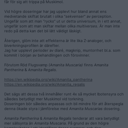
får för sig att trippa på Muskimol.
Vid högre doseringar har jag upplevt hur bland annat ens
medvetande skiftat brutalt i olika "
sekvenser
" av perception.
Ungefär som att man "
rycks
" ut ur detta universum, in i ett annat,
ungefär som att man skiftar mellan olika
multiverses
. Är man inte
redo på detta kan det bli lätt väldigt läskigt.
Återigen, glöm inte att effekterna är lite lika Z-analoger, och
biverkningsprofilen är därefter.
Jag har upplevt perioder av diaré, magknip, muntorrhet bl.a. som
kommit i början av behandlingen och försvinner.
Förutom Röd Flugsvamp
(Amanita Muscaria)
finns
Amanita
Pantherina
&
Amanita Regalis
.
https://en.wikipedia.org/wiki/Amanita_pantherina
https://en.wikipedia.org/wiki/Amanita_regalis
Det sägs att dessa två innehåller runt 4x så mycket Ibotensyra och
således betydligt mer Muskimol vid torkning.
Doseringen bör således anpassas och bli mindre för att återspegla
denna ökade styra i jämförelse med
Amanita Muscarias
dosering.
Amanita Pantherina
&
Amanita Regalis
tenderar att vara betydligt
mer sällsynta än
Amanita Muscaria
. På grund av den högre