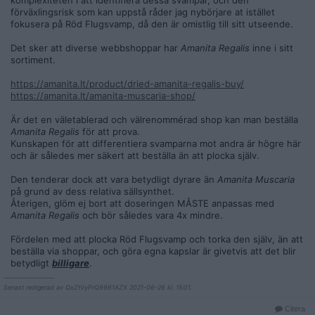
komplexiteten i att identifiera dessa svampar, och den
förväxlingsrisk som kan uppstå råder jag nybörjare at istället
fokusera på Röd Flugsvamp, då den är omistlig till sitt utseende.
Det sker att diverse webbshoppar har
Amanita Regalis
inne i sitt
sortiment.
https://amanita.lt/product/dried-amanita-regalis-buy/
https://amanita.lt/amanita-muscaria-shop/
Är det en väletablerad och välrenommérad shop kan man beställa
Amanita Regalis
för att prova.
Kunskapen för att differentiera svamparna mot andra är högre här
och är således mer säkert att beställa än att plocka själv.
Den tenderar dock att vara betydligt dyrare än
Amanita Muscaria
på grund av dess relativa sällsynthet.
Återigen, glöm ej bort att doseringen MÅSTE anpassas med
Amanita Regalis
och bör således vara 4x mindre.
Fördelen med att plocka Röd Flugsvamp och torka den själv, än att
beställa via shoppar, och göra egna kapslar är givetvis att det blir
betydligt
billigare
.
__________________
Senast redigerad av QxZtVyPrQ9981AZX 2021-06-26 kl. 15:01.
Citera