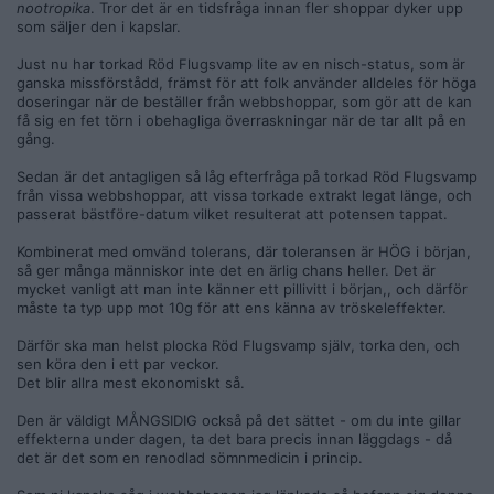
nootropika
. Tror det är en tidsfråga innan fler shoppar dyker upp
som säljer den i kapslar.
Just nu har torkad Röd Flugsvamp lite av en nisch-status, som är
ganska missförstådd, främst för att folk använder alldeles för höga
doseringar när de beställer från webbshoppar, som gör att de kan
få sig en fet törn i obehagliga överraskningar när de tar allt på en
gång.
Sedan är det antagligen så låg efterfråga på torkad Röd Flugsvamp
från vissa webbshoppar, att vissa torkade extrakt legat länge, och
passerat bästföre-datum vilket resulterat att potensen tappat.
Kombinerat med omvänd tolerans, där toleransen är HÖG i början,
så ger många människor inte det en ärlig chans heller. Det är
mycket vanligt att man inte känner ett pillivitt i början,, och därför
måste ta typ upp mot 10g för att ens känna av tröskeleffekter.
Därför ska man helst plocka Röd Flugsvamp själv, torka den, och
sen köra den i ett par veckor.
Det blir allra mest ekonomiskt så.
Den är väldigt MÅNGSIDIG också på det sättet - om du inte gillar
effekterna under dagen, ta det bara precis innan läggdags - då
det är det som en renodlad sömnmedicin i princip.