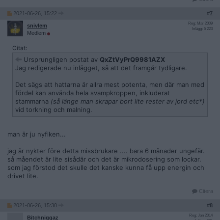
2021-06-26, 15:22
#
7
Reg: Mar 2009
snivlem
Inlägg: 5 223
Medlem
Citat:
Ursprungligen postat av
QxZtVyPrQ9981AZX
Jag redigerade nu inlägget, så att det framgår tydligare.
Det sägs att hattarna är allra mest potenta, men där man med
fördel kan använda hela svampkroppen, inkluderat
stammarna
(så länge man skrapar bort lite rester av jord etc*)
vid torkning och malning.
man är ju nyfiken...
jag är nykter före detta missbrukare .... bara 6 månader ungefär.
så måendet är lite sisådär och det är mikrodosering som lockar.
som jag förstod det skulle det kanske kunna få upp energin och
drivet lite.
Citera
2021-06-26, 15:30
#
8
Reg: Jan 2014
Bitchniggaz