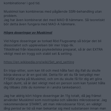
kombinationer i god tid.
Muskimol kan kombineras med pågående SSRI-behandling utan
problem.
Jag har även kombinerat det med MAO-B hämmare. Så teoretiskt
bör detta även fungera med MAO-A hämmare.
Högre doseringar av Muskimol
Vid högre doseringar av torkad Röd Flugsvamp så börjar det bli
dissociativt och upplevelsen blir mer tripp-lik.
Tillskillnad från klassiska psykedeliska preparat, så är det EXTRA
viktigt med en trygg och stabil set & setting.
https://en.wikipedia.org/wiki/Set_and_setting
En tripp-sitter, som kan till och med hålla fast dig ifall du skulle
börja skeva ur är en god idé. Detta för att du får betydligt mer
FYSISK styrka på Muskimol, och om du skulle få för dig att göra
något dumt, så är det viktigt med en person som kan fysiskt hålla
dig tillbaks
(tills du kommer in i andra tankebanor).
Jag har aldrig kört högre doseringar än 11g totalt, då jag främst
använder Muskimol som
nootropika
och således mikrodoserar. Jag
rekommenderar STARKT, att man mikrodoserar först, en
väldigt
lång period
av tid så man bekantar sig med substansen innan man