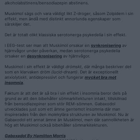
alkoholabstinens/bensodiazepin abstinens.
Muskimol sägs och vara väldigt likt Z-droger, såsom Zolpidem i sin
effekt, men ändå med distinkt annorlunda egenskaper som
särskiljer det.
Det är totalt olikt klassiska serotonerga psykedelia i sin effekt.
I EEG-test ser man att Muskimol orsakar en
synkronisering
av
hjärnvågor under påverkan, medan serotonerga psykedelia
orsaker en
desynkronisering
av hjärnvågor.
Muskimol i sin effekt är väldigt
drömskt
, där många beskriver det
som en klarvaken dröm
(lucid-dream)
. Det är exceptionellt
anxiolytiskt, antidepressivt och fungerar
mycket bra mot
insomnia
.
Faktum är att det är så bra i sin effekt i insomnia beror dels på
grund av att den bibehåller sömnarkitekturen intakt, tillskillnad
från bensodiazepiner som stör REM-sömnen. Gabaxodol
utvecklades just som ett ämne gentemot insomnia där man
inspirerades från den molekylära strukturen av Muskimol. Nu är
Gabaxodol ett annat ämne än Muskimol, men där sannolikheten är
hög att Muskimol också bibehåller sömnarkitekturen.
Gaboxadol By Hamilton Morris