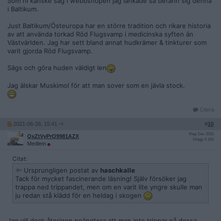
Som ni kanske såg i webbshopen jag länkade så befann sig denna
i Baltikum.
Just Baltikum/Östeuropa har en större tradition och rikare historia
av att använda torkad Röd Flugsvamp i medicinska syften än
Västvärlden. Jag har sett bland annat hudkrämer & tinkturer som
varit gjorda Röd Flugsvamp.
Sägs och göra huden väldigt len
Jag älskar Muskimol för att man sover som en jävla stock.
Citera
2021-06-26, 15:41
#
10
Reg: Dec 2015
QxZtVyPrQ9981AZX
Inlägg: 6 163
Medlem
Citat:
Ursprungligen postat av
haschkalle
Tack för mycket fascinerande läsning! Själv försöker jag
trappa ned trippandet, men om en varit lite yngre skulle man
ju redan stå klädd för en heldag i skogen
Jag vill dock återigen poängtera att man inte trippar på dessa