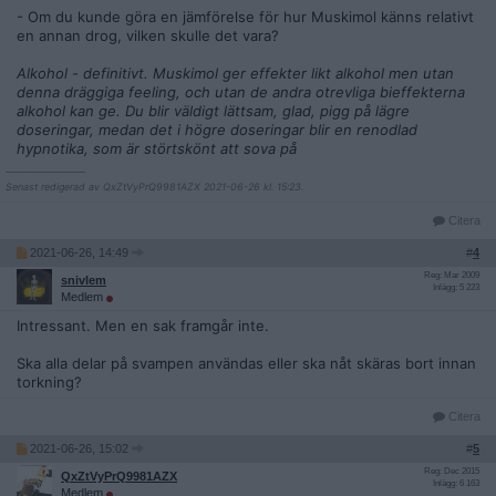
- Om du kunde göra en jämförelse för hur Muskimol känns relativt
en annan drog, vilken skulle det vara?
Alkohol - definitivt. Muskimol ger effekter likt alkohol men utan
denna dräggiga feeling, och utan de andra otrevliga bieffekterna
alkohol kan ge. Du blir väldigt lättsam, glad, pigg på lägre
doseringar, medan det i högre doseringar blir en renodlad
hypnotika, som är störtskönt att sova på
__________________
Senast redigerad av QxZtVyPrQ9981AZX 2021-06-26 kl. 15:23.
Citera
2021-06-26, 14:49
#
4
Reg: Mar 2009
snivlem
Inlägg: 5 223
Medlem
Intressant. Men en sak framgår inte.
Ska alla delar på svampen användas eller ska nåt skäras bort innan
torkning?
Citera
2021-06-26, 15:02
#
5
Reg: Dec 2015
QxZtVyPrQ9981AZX
Inlägg: 6 163
Medlem