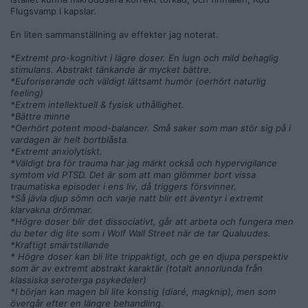
Flugsvamp i kapslar.
En liten sammanställning av effekter jag noterat.
*Extremt pro-kognitivt i lägre doser. En lugn och mild behaglig
stimulans. Abstrakt tänkande är mycket bättre.
*Euforiserande och väldigt lättsamt humör (oerhört naturlig
feeling)
*Extrem intellektuell & fysisk uthållighet.
*Bättre minne
*Oerhört potent mood-balancer. Små saker som man stör sig på i
vardagen är helt bortblåsta.
*Extremt anxiolytiskt.
*Väldigt bra för trauma har jag märkt också och hypervigilance
symtom vid PTSD. Det är som att man glömmer bort vissa
traumatiska episoder i ens liv, då triggers försvinner.
*Så jävla djup sömn och varje natt blir ett äventyr i extremt
klarvakna drömmar.
*Högre doser blir det dissociativt, går att arbeta och fungera men
du beter dig lite som i Wolf Wall Street när de tar Qualuudes.
*Kraftigt smärtstillande
* Högre doser kan bli lite trippaktigt, och ge en djupa perspektiv
som är av extremt abstrakt karaktär (totalt annorlunda från
klassiska seroterga psykedeler)
*I början kan magen bli lite konstig (diaré, magknip), men som
övergår efter en längre behandling.