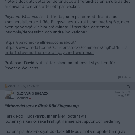
Notera dock att detta tenderar dock att förändras en smula då det
är omvänd tolerans efter ett par veckor.
Psyched Wellness
är ett företag som planerar att bland annat
kommersialisera ett Röd Flugsvamps-extrakt som
nootropika
, men
även genomgå kliniska prövningar i framtiden gentemot
insomnia/depression och andra indikationer.
https://psyched-wellness.com/about/
https://www.reddit.com/r/shroomstocks/comments/mgl1cf/hi_i_a
m_jeff_stevens_the_ceo_of_psyched_wellness/
Professor David Nutt sitter bland annat med i styrelsen för
Psyched Wellness.
Citera
2021-06-26, 14:35
#
2
Reg: Dec 2015
QxZtVyPrQ9981AZX
Inlägg: 6 163
Medlem
Förberedelser av färsk Röd Flugsvamp
Färsk Röd Flugsvamp, innehåller ibotensyra.
Ibotensyra kan orsaka kraftigt illamående, spyor och sedering.
Ibotensyra
dekarboxyleras
dock till Muskimol vid upphettning av