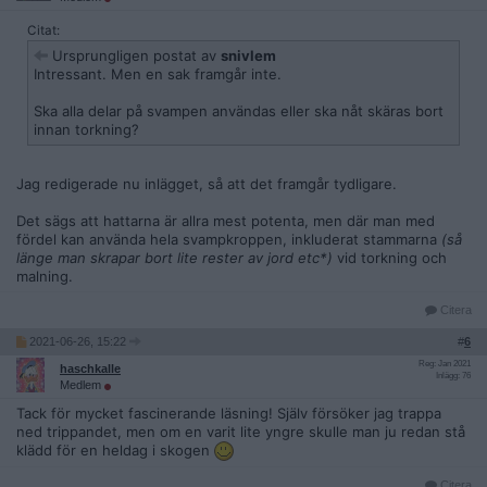
Citat:
Ursprungligen postat av
snivlem
Intressant. Men en sak framgår inte.
Ska alla delar på svampen användas eller ska nåt skäras bort
innan torkning?
Jag redigerade nu inlägget, så att det framgår tydligare.
Det sägs att hattarna är allra mest potenta, men där man med
fördel kan använda hela svampkroppen, inkluderat stammarna
(så
länge man skrapar bort lite rester av jord etc*)
vid torkning och
malning.
Citera
2021-06-26, 15:22
#
6
Reg: Jan 2021
haschkalle
Inlägg: 76
Medlem
Tack för mycket fascinerande läsning! Själv försöker jag trappa
ned trippandet, men om en varit lite yngre skulle man ju redan stå
klädd för en heldag i skogen
Citera