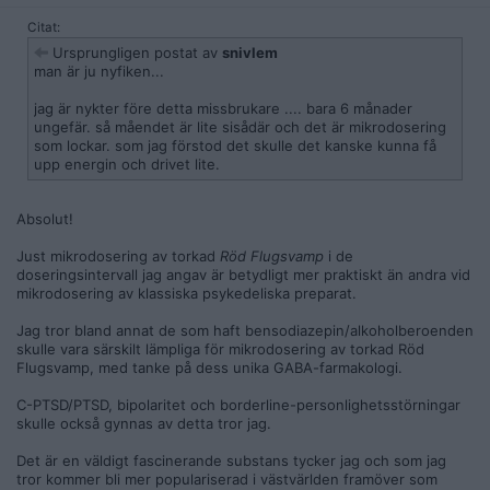
Citat:
Ursprungligen postat av
snivlem
man är ju nyfiken...
jag är nykter före detta missbrukare .... bara 6 månader
ungefär. så måendet är lite sisådär och det är mikrodosering
som lockar. som jag förstod det skulle det kanske kunna få
upp energin och drivet lite.
Absolut!
Just mikrodosering av torkad
Röd Flugsvamp
i de
doseringsintervall jag angav är betydligt mer praktiskt än andra vid
mikrodosering av klassiska psykedeliska preparat.
Jag tror bland annat de som haft bensodiazepin/alkoholberoenden
skulle vara särskilt lämpliga för mikrodosering av torkad Röd
Flugsvamp, med tanke på dess unika GABA-farmakologi.
C-PTSD/PTSD, bipolaritet och borderline-personlighetsstörningar
skulle också gynnas av detta tror jag.
Det är en väldigt fascinerande substans tycker jag och som jag
tror kommer bli mer populariserad i västvärlden framöver som