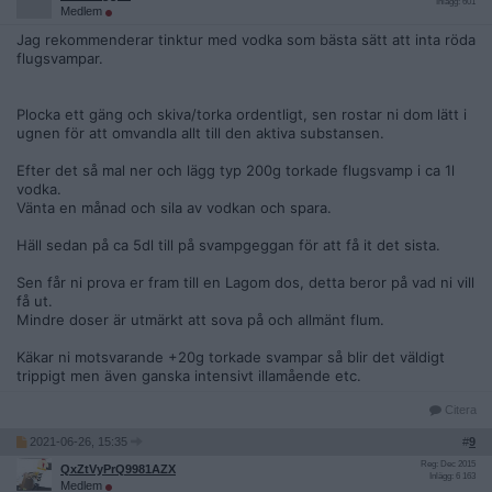
Inlägg: 601
Medlem
Jag rekommenderar tinktur med vodka som bästa sätt att inta röda
flugsvampar.
Plocka ett gäng och skiva/torka ordentligt, sen rostar ni dom lätt i
ugnen för att omvandla allt till den aktiva substansen.
Efter det så mal ner och lägg typ 200g torkade flugsvamp i ca 1l
vodka.
Vänta en månad och sila av vodkan och spara.
Häll sedan på ca 5dl till på svampgeggan för att få it det sista.
Sen får ni prova er fram till en Lagom dos, detta beror på vad ni vill
få ut.
Mindre doser är utmärkt att sova på och allmänt flum.
Käkar ni motsvarande +20g torkade svampar så blir det väldigt
trippigt men även ganska intensivt illamående etc.
Citera
2021-06-26, 15:35
#
9
Reg: Dec 2015
QxZtVyPrQ9981AZX
Inlägg: 6 163
Medlem