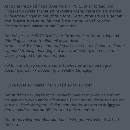
Att börja trippa på höga doseringar (+15-25g) av torkad Röd
Flugsvamp
direkt
är
inte
att rekommendera, detta för att graden
av överraskningar är betydligt högre. Detta yttrar sig dels genom
den fysiska styrkan du får men även hur du kan få relativa
blackouts som påminner om Z-analoger.
Det kräver alltså BETYDLIGT mer förberedelser för att trippa på
Röd Flugsvamp än traditionell psykedelia.
Av dessa skäl rekommenderar jag att man i flera månader bekantar
sig med intradagsdoseringar, á la mikrodosering innan man ens
vågar ge sig på högre doseringar.
Faktum är att jag inte ens ser ett behov av att gå på högre
doseringar då mikrodosering är relativt behagligt!
- Vilka typer av insikter har du fått av Muskimol?
Det är främst av psykosocial karaktär, väldigt mycket insikter om
en själv men även andra människor. Påminner på detta sätt lite om
ketamin. Dock återigen, väldigt annorlunda. Insikterna är
inte
av
den karaktären där du blir "ett med universum"etc.
Det är betydligt mer abstrakt, kubistiskt, geometriskt.. Svårt att
förklara.