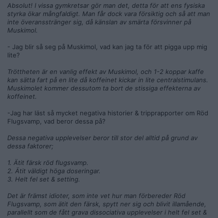
Absolut! I vissa gymkretsar gör man det, detta för att ens fysiska
styrka ökar mångfaldigt. Man får dock vara försiktig och så att man
inte överansstränger sig, då känslan av smärta försvinner på
Muskimol.
- Jag blir så seg på Muskimol, vad kan jag ta för att pigga upp mig
lite?
Tröttheten är en vanlig effekt av Muskimol, och 1-2 koppar kaffe
kan sätta fart på en lite då koffeinet kickar in lite centralstimulans.
Muskimolet kommer dessutom ta bort de stissiga effekterna av
koffeinet.
-Jag har läst så mycket negativa historier & tripprapporter om Röd
Flugsvamp, vad beror dessa på?
Dessa negativa upplevelser beror till stor del alltid på grund av
dessa faktorer;
1. Ätit färsk röd flugsvamp.
2. Ätit väldigt höga doseringar.
3. Helt fel set & setting.
Det är främst idioter, som inte vet hur man förbereder Röd
Flugsvamp, som ätit den färsk, spytt ner sig och blivit illamående,
parallellt som de fått grava dissociativa upplevelser i helt fel set &