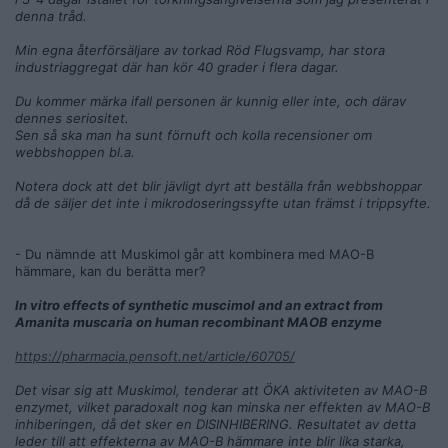
denna tråd.
Min egna återförsäljare av torkad Röd Flugsvamp, har stora
industriaggregat där han kör 40 grader i flera dagar.
Du kommer märka ifall personen är kunnig eller inte, och därav
dennes seriositet.
Sen så ska man ha sunt förnuft och kolla recensioner om
webbshoppen bl.a.
Notera dock att det blir jävligt dyrt att beställa från webbshoppar
då de säljer det inte i mikrodoseringssyfte utan främst i trippsyfte.
- Du nämnde att Muskimol går att kombinera med MAO-B
hämmare, kan du berätta mer?
In vitro effects of synthetic muscimol and an extract from
Amanita muscaria on human recombinant MAOB enzyme
https://pharmacia.pensoft.net/article/60705/
Det visar sig att Muskimol, tenderar att ÖKA aktiviteten av MAO-B
enzymet, vilket paradoxalt nog kan minska ner effekten av MAO-B
inhiberingen, då det sker en DISINHIBERING. Resultatet av detta
leder till att effekterna av MAO-B hämmare inte blir lika starka,