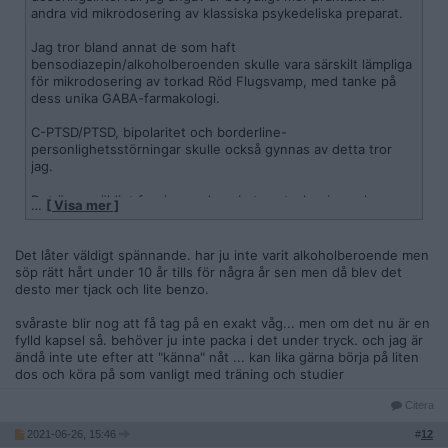
andra vid mikrodosering av klassiska psykedeliska preparat.
Jag tror bland annat de som haft
bensodiazepin/alkoholberoenden skulle vara särskilt lämpliga
för mikrodosering av torkad Röd Flugsvamp, med tanke på
dess unika GABA-farmakologi.
C-PTSD/PTSD, bipolaritet och borderline-
personlighetsstörningar skulle också gynnas av detta tror
jag.
Det är en väldigt fascinerande substans tycker jag och som
…
[ Visa mer ]
jag tror kommer bli mer populariserad i västvärlden framöver
som
nootropika
. Tror det är en tidsfråga innan fler shoppar
dyker upp som säljer den i kapslar.
Det låter väldigt spännande. har ju inte varit alkoholberoende men
söp rätt hårt under 10 år tills för några år sen men då blev det
Just nu har torkad Röd Flugsvamp lite av en nisch-status,
desto mer tjack och lite benzo.
som är ganska missförstådd, främst för att folk använder
alldeles för höga doseringar när de beställer från
svåraste blir nog att få tag på en exakt våg... men om det nu är en
webbshoppar, som gör att de kan få sig en fet törn i
fylld kapsel så. behöver ju inte packa i det under tryck. och jag är
obehagliga överraskningar när de tar allt på en gång.
ändå inte ute efter att "känna" nåt ... kan lika gärna börja på liten
dos och köra på som vanligt med träning och studier
Sedan är det antagligen så låg efterfråga på torkad Röd
Flugsvamp från vissa webbshoppar, att vissa torkade extrakt
Citera
legat länge, och passerat bästföre-datum vilket resulterat att
2021-06-26, 15:46
#
12
potensen tappat.