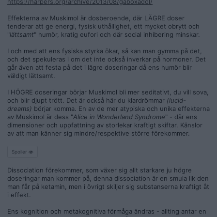
https://harpers.org/archive/2013/08/gaboxadol/
Effekterna av Muskimol är dosberoende, där LÄGRE doser
tenderar att ge energi, fysisk uthållighet, ett mycket obrytt och
"
lättsamt
" humör, kratig eufori och där social inhibering minskar.
I och med att ens fysiska styrka ökar, så kan man gymma på det,
och det spekuleras i om det inte också inverkar på hormoner. Det
går även att festa på det i lägre doseringar då ens humör blir
väldigt lättsamt.
I HÖGRE doseringar börjar Muskimol bli mer seditativt, du vill sova,
och blir djupt trött. Det är också här du klardrömmar
(lucid-
dreams)
börjar komma. En av de mer atypiska och unika effekterna
av Muskimol är dess "
Alice in Wonderland Syndrome
" - där ens
dimensioner och uppfattning av storlekar kraftigt skiftar. Känslor
av att man känner sig mindre/respektive större förekommer.
Spoiler
Dissociation förekommer, som växer sig allt starkare ju högre
doseringar man kommer på, denna dissociation är en smula lik den
man får på ketamin, men i övrigt skiljer sig substanserna kraftigt åt
i effekt.
Ens kognition och metakognitiva förmåga ändras - allting antar en