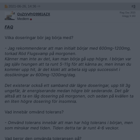
2021-06-26, 14:36
#
3
Reg: Dec 2015
QxZtVyPrQ9981AZX
Inlägg: 6 163
Medlem
FAQ
Vilka doseringar bör jag börja med?
- Jag rekommenderar att man initialt börjar med 600mg-1200mg,
torkad Röd Flugsvamp på morgonen.
Känner man inte av det, kan man börja gå upp högre. I början var
jag själv tvungen att ta runt 5-11g för att känna av, men innan du
kommer upp hit, är det klokt att arbeta sig upp successivt i
dosökningar av 600mg-1200mg/dag.
Det existerar också ett samband där lägre doseringar, upp till 3g
ungefär, är energiserande medan högre blir sederande. Det går
alltså att ta en låg dosering på morgonen, och sedan på kvällen ta
en liten högre dosering för insomnia.
Vad innebär omvänd tolerans?
- Omvänd tolerans innebär att man har hög tolerans i början, men
som minskar med tiden. Tiden detta tar är runt 4-6 veckor.
Vad beror den omvända toleransen på?