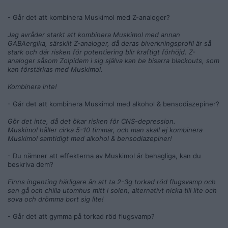
- Går det att kombinera Muskimol med Z-analoger?
Jag avråder starkt att kombinera Muskimol med annan
GABAergika, särskilt Z-analoger, då deras biverkningsprofil är så
stark och där risken för potentiering blir kraftigt förhöjd. Z-
analoger såsom Zolpidem i sig själva kan be bisarra blackouts, som
kan förstärkas med Muskimol.
Kombinera inte!
- Går det att kombinera Muskimol med alkohol & bensodiazepiner?
Gör det inte, då det ökar risken för CNS-depression.
Muskimol håller cirka 5-10 timmar, och man skall ej kombinera
Muskimol samtidigt med alkohol & bensodiazepiner!
- Du nämner att effekterna av Muskimol är behagliga, kan du
beskriva dem?
Finns ingenting härligare än att ta 2-3g torkad röd flugsvamp och
sen gå och chilla utomhus mitt i solen, alternativt nicka till lite och
sova och drömma bort sig lite!
- Går det att gymma på torkad röd flugsvamp?