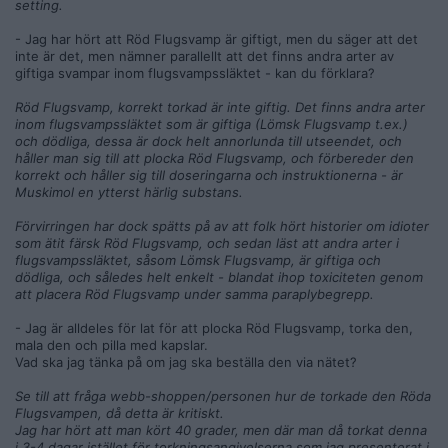
setting.
- Jag har hört att Röd Flugsvamp är giftigt, men du säger att det
inte är det, men nämner parallellt att det finns andra arter av
giftiga svampar inom flugsvampssläktet - kan du förklara?
Röd Flugsvamp, korrekt torkad är inte giftig. Det finns andra arter
inom flugsvampssläktet som är giftiga
(Lömsk Flugsvamp t.ex.)
och dödliga, dessa är dock helt annorlunda till utseendet, och
håller man sig till att plocka Röd Flugsvamp, och förbereder den
korrekt och håller sig till doseringarna och instruktionerna - är
Muskimol en ytterst härlig substans.
Förvirringen har dock spätts på av att folk hört historier om idioter
som ätit färsk Röd Flugsvamp, och sedan läst att andra arter i
flugsvampssläktet, såsom Lömsk Flugsvamp, är giftiga och
dödliga, och således helt enkelt - blandat ihop toxiciteten genom
att placera Röd Flugsvamp under samma paraplybegrepp.
- Jag är alldeles för lat för att plocka Röd Flugsvamp, torka den,
mala den och pilla med kapslar.
Vad ska jag tänka på om jag ska beställa den via nätet?
Se till att fråga webb-shoppen/personen hur de torkade den Röda
Flugsvampen, då detta är kritiskt.
Jag har hört att man kört 40 grader, men där man då torkat denna
i 3-4 dagar istället för torkningsangivelserna som jag presenterat i