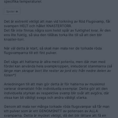
specifika temperaturer.
Spoiler
Det är extremt viktigt att man vid torkning av Röd Flugsvamp, får
svampen HELT och hållet KNASTERTORR.
Det får inte finnas några som helst spår av fuktighet kvar. Är den
ens lite fuktig, så ska den tillåtas torka lite till så att den blir
knaster-torr.
När väl detta är klart, så skall man mala ner de torkade röda
flugsvamparna till ett fint pulver.
Det sägs att hattarna är allra mest potenta, men där man med
fördel kan använda hela svampkroppen, inkluderat stammarna
(så
länge man skrapar bort lite rester av jord etc från nedre delen av
foten*)
Anledningen till att man gör detta är för halterna av muskimol
varierar dramatiskt från individuella exemplar. Detta gör att den
individuella styrkan av respektive svamp blir svår att avgöra, där
vissa kan bli väldigt svaga och andra väldigt starka.
Genom att mala ner många torkade röda flugsvampar så får man
ett pulver som är ett GENOMSNITT av potensen av ALLA
svamparna. Detta är mycket viktigt, då det blir lättare att få en