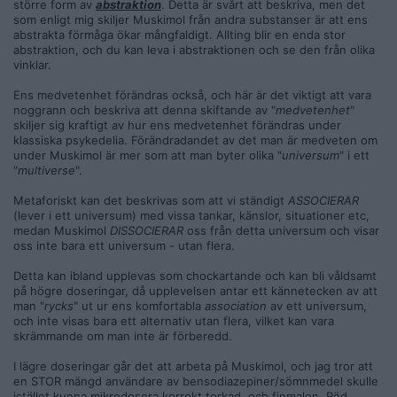
större form av
abstraktion
. Detta är svårt att beskriva, men det
som enligt mig skiljer Muskimol från andra substanser är att ens
abstrakta förmåga ökar mångfaldigt. Allting blir en enda stor
abstraktion, och du kan leva i abstraktionen och se den från olika
vinklar.
Ens medvetenhet förändras också, och här är det viktigt att vara
noggrann och beskriva att denna skiftande av "
medvetenhet
"
skiljer sig kraftigt av hur ens medvetenhet förändras under
klassiska psykedelia. Förändradandet av det man är medveten om
under Muskimol är mer som att man byter olika "
universum
" i ett
"
multiverse
".
Metaforiskt kan det beskrivas som att vi ständigt
ASSOCIERAR
(lever i ett universum) med vissa tankar, känslor, situationer etc,
medan Muskimol
DISSOCIERAR
oss från detta universum och visar
oss inte bara ett universum - utan flera.
Detta kan ibland upplevas som chockartande och kan bli våldsamt
på högre doseringar, då upplevelsen antar ett kännetecken av att
man "
rycks
" ut ur ens komfortabla
association
av ett universum,
och inte visas bara ett alternativ utan flera, vilket kan vara
skrämmande om man inte är förberedd.
I lägre doseringar går det att arbeta på Muskimol, och jag tror att
en STOR mängd användare av bensodiazepiner/sömnmedel skulle
istället kunna mikrodosera korrekt torkad, och finmalen, Röd