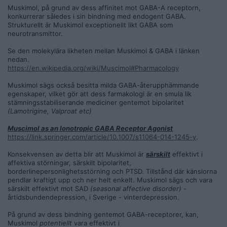
Muskimol, på grund av dess affinitet mot GABA-A receptorn,
konkurrerar således i sin bindning med endogent GABA.
Strukturellt är Muskimol exceptionellt likt GABA som
neurotransmittor.
Se den molekylära likheten mellan Muskimol & GABA i länken
nedan.
https://en.wikipedia.org/wiki/Muscimol#Pharmacology
Muskimol sägs också besitta milda GABA-återupphämmande
egenskaper, vilket gör att dess farmakologi är en smula lik
stämningsstabiliserande mediciner gentemot bipolaritet
(Lamotrigine, Valproat etc)
Muscimol as an Ionotropic GABA Receptor Agonist
https://link.springer.com/article/10.1007/s11064-014-1245-y
.
Konsekvensen av detta blir att Muskimol är
särskilt
effektivt i
affektiva störningar, särskilt bipolaritet,
borderlinepersonlighetsstörning och PTSD. Tillstånd där känslorna
pendlar kraftigt upp och ner helt enkelt. Muskimol sägs och vara
särskilt effektivt mot SAD
(seasonal affective disorder)
-
årtidsbundendepression, i Sverige - vinterdepression.
På grund av dess bindning gentemot GABA-receptorer, kan,
Muskimol
potentiellt
vara effektivt i