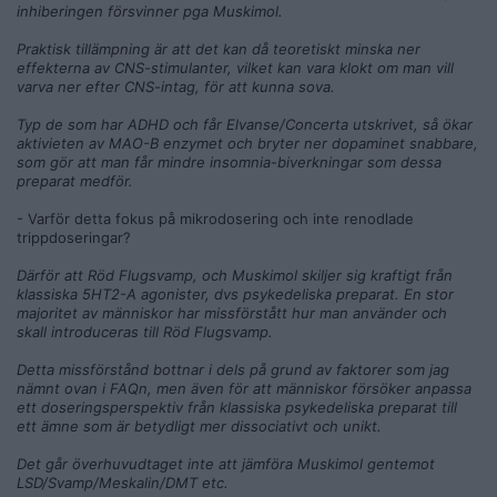
inhiberingen försvinner pga Muskimol.
Praktisk tillämpning är att det kan då teoretiskt minska ner
effekterna av CNS-stimulanter, vilket kan vara klokt om man vill
varva ner efter CNS-intag, för att kunna sova.
Typ de som har ADHD och får Elvanse/Concerta utskrivet, så ökar
aktivieten av MAO-B enzymet och bryter ner dopaminet snabbare,
som gör att man får mindre insomnia-biverkningar som dessa
preparat medför.
- Varför detta fokus på mikrodosering och inte renodlade
trippdoseringar?
Därför att Röd Flugsvamp, och Muskimol skiljer sig kraftigt från
klassiska 5HT2-A agonister, dvs psykedeliska preparat. En stor
majoritet av människor har missförstått hur man använder och
skall introduceras till Röd Flugsvamp.
Detta missförstånd bottnar i dels på grund av faktorer som jag
nämnt ovan i FAQn, men även för att människor försöker anpassa
ett doseringsperspektiv från klassiska psykedeliska preparat till
ett ämne som är betydligt mer dissociativt och unikt.
Det går överhuvudtaget inte att jämföra Muskimol gentemot
LSD/Svamp/Meskalin/DMT etc.