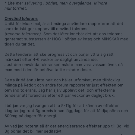
* Lite mer salivering i början, men övergående. Mindre
muntorrhet.
Omvänd tolerans
Unikt för Muskimol, är att många användare rapporterar att det
anekdotiskt ger upphov till omvänd tolerans
(reverse tolerance)
. Som det låter innebär det att ens tolerans
gentemot substansen är HÖG i början av intag och MINSKAR med
tiden du tar det.
Detta tenderar att ske progressivt och börjar yttra sig rätt
märkbart efter 4-6 veckor av dagligt användande.
Just den omvända toleransen måste man vara vaksam över, då
man med tiden lär behöva ta lite mindre doser.
Detta är då ännu inte helt och hållet utforskat, men tillräckligt
många på Reddit och andra forum rapporterar just effekten om
omvänd tolerans. Jag har själv upplevt det, och effekterna
tenderar att förändras efter ett par veckor av dagligt bruk.
I början var jag tvungen att ta 5-11g för att känna av effekter.
Idag tar jag runt 3g precis innan läggdags för att få djupsömn och
600mg på dagen för energi.
Av vad jag noterat så är det energiserande effekter upp till 3g, vid
3g börjar det bli mer seditativt.