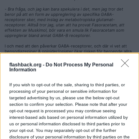
-
Bra fråga, och jag kan bara spekulera i det, men jag tror det
beror på att en form av uppreglering av specifika GABA-
receptorer sker, med inslag av metabotropiska glutamat-
receptorer. Alltså tror jag, utan att ha provat Fasoracetam, att
effekten av Muskimol, bör vara en smula lik Fasoracetam som
uppreglerar bland annat GABA-B receptorer.
I och med att den påverkar GABA-receptorer, och där vi vet att
bensodiazepiner & opioider/opiater ökar risken för beroende allra
mest i jämförelse med andra drogkategorier, finns det någon risk
för beroende med Muskimol, i samma paritet som hos
flashback.org -
Do Not Process My Personal
bensodiazepiner?
Information
- Mycket bra fråga. GABA-receptorer fördelas in i olika träd, om
man ska beskriva det metaforiskt. Vissa grenar orsakar beroende,
If you wish to opt-out of the sale, sharing to third parties, or
andra inte. Det går således att få anxiolytiska effekter av GABA-A
processing of your personal or sensitive information for
agonister genom att det stimulerar vissa grenar av receptorn som
targeted advertising by us, please use the below opt-out
är inte associerat med beroende.
section to confirm your selection. Please note that after your
Mer läsning i denna tråd nedan.
opt-out request is processed you may continue seeing
https://www.reddit.com/r/DrugNerds/comments/ccy9zt/comprehe
interest-based ads based on personal information utilized by
nsive_list_of_gabaa_receptor_anxiolytics/
us or personal information disclosed to third parties prior to
https://www.ncbi.nlm.nih.gov/pmc/articles/PMC5973310/pdf/ndt-1
your opt-out. You may separately opt-out of the further
4-1351.pdf
disclosure of your personal information by third parties on the