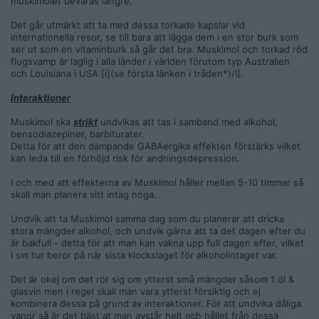
muskimolet bevaras längre.
Det går utmärkt att ta med dessa torkade kapslar vid
internationella resor, se till bara att lägga dem i en stor burk som
ser ut som en vitaminburk så går det bra. Muskimol och torkad röd
flugsvamp är laglig i alla länder i världen förutom typ Australien
och Louisiana i USA [i](se första länken i tråden*)/I].
Interaktioner
Muskimol ska
strikt
undvikas att tas i samband med alkohol,
bensodiazepiner, barbiturater.
Detta för att den dämpande GABAergika effekten förstärks vilket
kan leda till en förhöjd risk för andningsdepression.
I och med att effekterna av Muskimol håller mellan 5-10 timmar så
skall man planera sitt intag noga.
Undvik att ta Muskimol samma dag som du planerar att dricka
stora mängder alkohol, och undvik gärna att ta det dagen efter du
är bakfull - detta för att man kan vakna upp full dagen efter, vilket
i sin tur beror på när sista klockslaget för alkoholintaget var.
Det är okej om det rör sig om ytterst små mängder såsom 1 öl &
glasvin men i regel skall man vara ytterst försiktig och ej
kombinera dessa på grund av interaktioner. För att undvika dåliga
vanor så är det bäst at man avstår helt och hållet från dessa