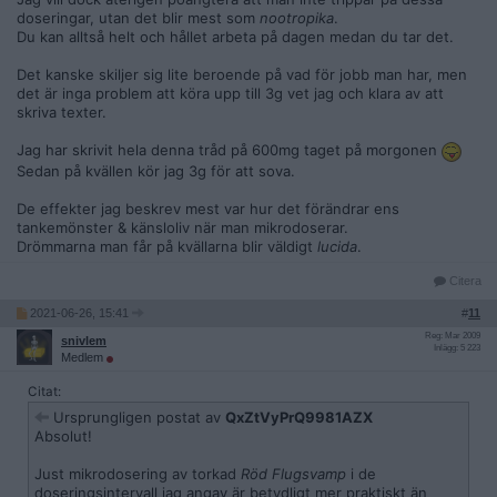
doseringar, utan det blir mest som
nootropika
.
Du kan alltså helt och hållet arbeta på dagen medan du tar det.
Det kanske skiljer sig lite beroende på vad för jobb man har, men
det är inga problem att köra upp till 3g vet jag och klara av att
skriva texter.
Jag har skrivit hela denna tråd på 600mg taget på morgonen
Sedan på kvällen kör jag 3g för att sova.
De effekter jag beskrev mest var hur det förändrar ens
tankemönster & känsloliv när man mikrodoserar.
Drömmarna man får på kvällarna blir väldigt
lucida
.
Citera
2021-06-26, 15:41
#
11
Reg: Mar 2009
snivlem
Inlägg: 5 223
Medlem
Citat:
Ursprungligen postat av
QxZtVyPrQ9981AZX
Absolut!
Just mikrodosering av torkad
Röd Flugsvamp
i de
doseringsintervall jag angav är betydligt mer praktiskt än