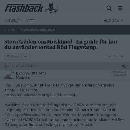
AKTUELLT
NYTT
LOGGA IN
Droger
Psykedeliska substanser
Stora tråden om Muskimol - En guide för hur
du använder torkad Röd Flugsvamp.
1
Svara
1
2021-06-26, 14:34
#
1
Reg: Dec 2015
QxZtVyPrQ9981AZX
Inlägg: 6 163
Medlem
Röd Flugsvamp, innehåller det mycket behagliga och trevliga
ämnet -
Muskimol
.
https://en.wikipedia.org/wiki/Muscimol
Muskimol är en
ortosterisk agonist
av GABA-A receptorn, och
skiljer sig således från bensodiazepiner & barbiturater som är
främst
positiva allosteriska modulatorer
. Muskimol interagerar
även med GABA-C receptorer, som är mindre outforskade. GABA-
C receptorer finns det väldigt mycket av i retinan.