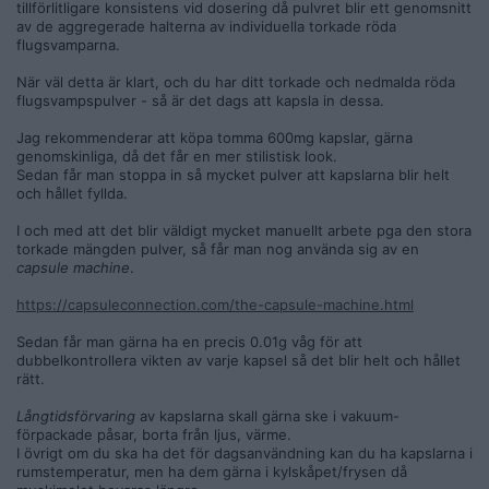
tillförlitligare konsistens vid dosering då pulvret blir ett genomsnitt
av de aggregerade halterna av individuella torkade röda
flugsvamparna.
När väl detta är klart, och du har ditt torkade och nedmalda röda
flugsvampspulver - så är det dags att kapsla in dessa.
Jag rekommenderar att köpa tomma 600mg kapslar, gärna
genomskinliga, då det får en mer stilistisk look.
Sedan får man stoppa in så mycket pulver att kapslarna blir helt
och hållet fyllda.
I och med att det blir väldigt mycket manuellt arbete pga den stora
torkade mängden pulver, så får man nog använda sig av en
capsule machine
.
https://capsuleconnection.com/the-capsule-machine.html
Sedan får man gärna ha en precis 0.01g våg för att
dubbelkontrollera vikten av varje kapsel så det blir helt och hållet
rätt.
Långtidsförvaring
av kapslarna skall gärna ske i vakuum-
förpackade påsar, borta från ljus, värme.
I övrigt om du ska ha det för dagsanvändning kan du ha kapslarna i
rumstemperatur, men ha dem gärna i kylskåpet/frysen då