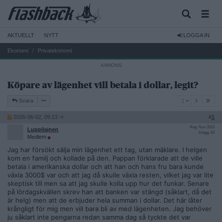
AKTUELLT
NYTT
LOGGA IN
Ekonomi
Privatekonomi
Köpare av lägenhet vill betala i dollar, legit?
1
Svara
1
2026-06-02, 09:13
#
1
Reg: Nov 2023
Luppilajnen
Inlägg: 63
Medlem
Jag har försökt sälja min lägenhet ett tag, utan mäklare. I helgen
kom en familj och kollade på den. Pappan förklarade att de ville
betala i amerikanska dollar och att han och hans fru bara kunde
växla 3000$ var och att jag då skulle växla resten, vilket jag var lite
skeptisk till men sa att jag skulle kolla upp hur det funkar. Senare
på lördagskvällen skrev han att banken var stängd (såklart, då det
är helg) men att de erbjuder hela summan i dollar. Det här låter
krångligt för mig men vill bara bli av med lägenheten. Jag behöver
ju såklart inte pengarna redan samma dag så tyckte det var