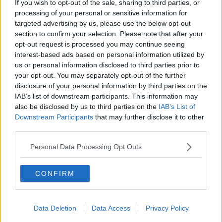
If you wish to opt-out of the sale, sharing to third parties, or
Inlägg: 20 712
Medlem
processing of your personal or sensitive information for
Haha vilken trolltråd- Man kan ju inte sälja BR-lägenheter vips utan
targeted advertising by us, please use the below opt-out
t.ex måste den som köper först godkännas som medlem av
section to confirm your selection. Please note that after your
föreningen. Man kan inte alls sälja HR, det är omöjligt att ta över
ett kontrakt.
opt-out request is processed you may continue seeing
interest-based ads based on personal information utilized by
Naturligtvis åker man dit för penningtvättsbrott så fort man
us or personal information disclosed to third parties prior to
behöver växla in pengarna på bank. Polisen tar pengarna och du
your opt-out. You may separately opt-out of the further
får aldrig tillbaka dem om du inte kan bevisa varifrån de kom.
disclosure of your personal information by third parties on the
Jag skulle sälja min villa i Danderyd kring på 1998 för 2.5Mkr.
IAB’s list of downstream participants. This information may
Mäklaren sa att en köpare, pizzagubbe, ville betale med 10-lappar,
also be disclosed by us to third parties on the
IAB’s List of
en hel plastpåse full. Jag tackade nej, men det hade annars gått
Downstream Participants
that may further disclose it to other
att lösa på den tinden innan penningstvätts-lagen. man kunde gå
third parties.
med en plastpåse tior till banken och sätta in.
Kring 2015 sålde jag min bil kontant, 65000 kr. Redan då var det
Personal Data Processing Opt Outs
ett helsike att sätta in de pengarna och jag tvingades gå till forex
och betala en avgift.
__________________
CONFIRM
Senast redigerad av Lund-NoGo-zone 2026-06-02 kl. 11:26.
Citera
Data Deletion
Data Access
Privacy Policy
2026-06-02, 11:29
#
9
Reg: Jun 2005
RiMaX