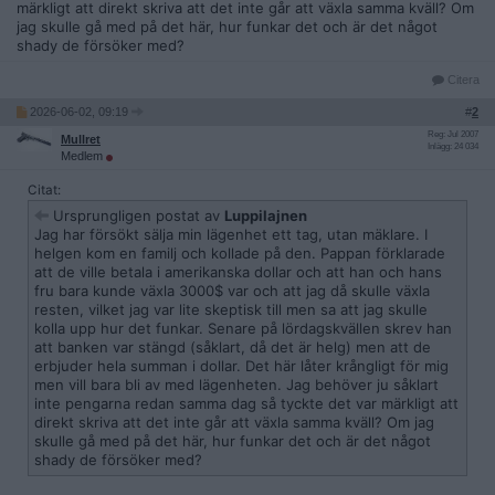
märkligt att direkt skriva att det inte går att växla samma kväll? Om
jag skulle gå med på det här, hur funkar det och är det något
shady de försöker med?
Citera
2026-06-02, 09:19
#
2
Reg: Jul 2007
Mullret
Inlägg: 24 034
Medlem
Citat:
Ursprungligen postat av
Luppilajnen
Jag har försökt sälja min lägenhet ett tag, utan mäklare. I
helgen kom en familj och kollade på den. Pappan förklarade
att de ville betala i amerikanska dollar och att han och hans
fru bara kunde växla 3000$ var och att jag då skulle växla
resten, vilket jag var lite skeptisk till men sa att jag skulle
kolla upp hur det funkar. Senare på lördagskvällen skrev han
att banken var stängd (såklart, då det är helg) men att de
erbjuder hela summan i dollar. Det här låter krångligt för mig
men vill bara bli av med lägenheten. Jag behöver ju såklart
inte pengarna redan samma dag så tyckte det var märkligt att
direkt skriva att det inte går att växla samma kväll? Om jag
skulle gå med på det här, hur funkar det och är det något
shady de försöker med?