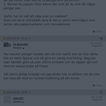
du har kvitto. Eller ska du få pengarna in på kontot?
2. Skriver du papper först känns det som att du inte får några
pengar sen.
Varför har du valt att sälja utan en mäklare?
Även om de är oförskämt dyra är det ju skönt med någon som
sköter alla pappersarbeten och transaktioner.
Citera
2026-06-02, 10:19
#
6
Reg: Nov 2017
Vit-Brandbil
Inlägg: 26 572
Medlem
Hur mycket pengar handlar det om och varför kan de inte vänta
tills en bank öppnar och då göra en vanlig överföring, idag kan
man faktiskt göra så utan större problem och du slipper gå runt
med en massa dollar på fickan.
Allt känns jävligt knepigt och jag skulle inte ta affären om de inte
kan lösa allt med en normal insättning på ditt konto.
Citera
2026-06-02, 10:35
#
7
Reg: Jan 2025
ekbo251
Inlägg: 5 519
Medlem