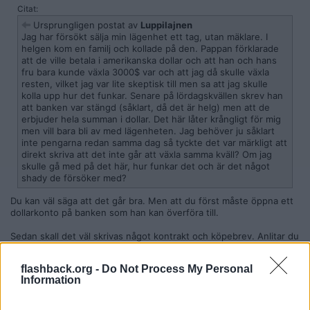
Citat:
Ursprungligen postat av
Luppilajnen
Jag har försökt sälja min lägenhet ett tag, utan mäklare. I
helgen kom en familj och kollade på den. Pappan förklarade
att de ville betala i amerikanska dollar och att han och hans
fru bara kunde växla 3000$ var och att jag då skulle växla
resten, vilket jag var lite skeptisk till men sa att jag skulle
kolla upp hur det funkar. Senare på lördagskvällen skrev han
att banken var stängd (såklart, då det är helg) men att de
erbjuder hela summan i dollar. Det här låter krångligt för mig
men vill bara bli av med lägenheten. Jag behöver ju såklart
inte pengarna redan samma dag så tyckte det var märkligt att
direkt skriva att det inte går att växla samma kväll? Om jag
skulle gå med på det här, hur funkar det och är det något
shady de försöker med?
Du kan väl säga att det går bra. Men att du först måste öppna ett
dollarkonto på banken som han kan överföra till.
Sedan skall det väl skrivas något kontrakt och köpebrev. Anlitar du
en mäklare för det, eller hur löser du den saken.
flashback.org -
Do Not Process My Personal
Citera
Information
2026-06-02, 11:23
#
8
Reg: Nov 2017
Lund-NoGo-zone