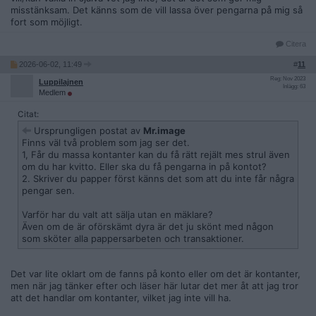
misstänksam. Det känns som de vill lassa över pengarna på mig så
fort som möjligt.
Citera
2026-06-02, 11:49
#
11
Reg: Nov 2023
Luppilajnen
Inlägg: 63
Medlem
Citat:
Ursprungligen postat av
Mr.image
Finns väl två problem som jag ser det.
1, Får du massa kontanter kan du få rätt rejält mes strul även
om du har kvitto. Eller ska du få pengarna in på kontot?
2. Skriver du papper först känns det som att du inte får några
pengar sen.
Varför har du valt att sälja utan en mäklare?
Även om de är oförskämt dyra är det ju skönt med någon
som sköter alla pappersarbeten och transaktioner.
Det var lite oklart om de fanns på konto eller om det är kontanter,
men när jag tänker efter och läser här lutar det mer åt att jag tror
att det handlar om kontanter, vilket jag inte vill ha.