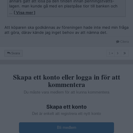
annars gått att lösa på den tinden innan penningstvätts-
lagen. man kunde gå med en plastpåse tior till banken och
sätta in.
…
[ Visa mer ]
Kring 2015 sålde jag min bil kontant, 65000 kr. Redan då var
det ett helsike att sätta in de pengarna och jag tvingades gå
Att köparen ska godkännas av föreningen hade inte med min fråga
till forex och betala en avgift.
att göra, därav kände jag inget behov av att nämna det.
Citera
1
Svara
1
Skapa ett konto eller logga in för att
kommentera
Du måste vara medlem för att kunna kommentera
Skapa ett konto
Det är enkelt att registrera ett nytt konto
Bli medlem