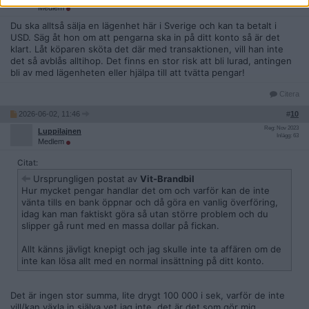
Inlägg: 944
Medlem
Du ska alltså sälja en lägenhet här i Sverige och kan ta betalt i
USD. Säg åt hon om att pengarna ska in på ditt konto så är det
klart. Låt köparen sköta det där med transaktionen, vill han inte
det så avblås alltihop. Det finns en stor risk att bli lurad, antingen
bli av med lägenheten eller hjälpa till att tvätta pengar!
Citera
2026-06-02, 11:46
#
10
Reg: Nov 2023
Luppilajnen
Inlägg: 63
Medlem
Citat:
Ursprungligen postat av
Vit-Brandbil
Hur mycket pengar handlar det om och varför kan de inte
vänta tills en bank öppnar och då göra en vanlig överföring,
idag kan man faktiskt göra så utan större problem och du
slipper gå runt med en massa dollar på fickan.
Allt känns jävligt knepigt och jag skulle inte ta affären om de
inte kan lösa allt med en normal insättning på ditt konto.
Det är ingen stor summa, lite drygt 100 000 i sek, varför de inte
vill/kan växla in själva vet jag inte, det är det som gör mig