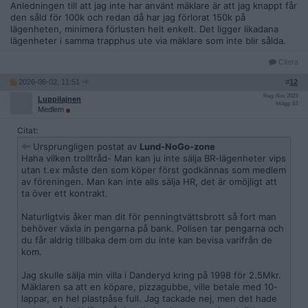
Anledningen till att jag inte har använt mäklare är att jag knappt får
den såld för 100k och redan då har jag förlorat 150k på
lägenheten, minimera förlusten helt enkelt. Det ligger likadana
lägenheter i samma trapphus ute via mäklare som inte blir sålda.
Citera
2026-06-02, 11:51
#
12
Reg: Nov 2023
Luppilajnen
Inlägg: 63
Medlem
Citat:
Ursprungligen postat av
Lund-NoGo-zone
Haha vilken trolltråd- Man kan ju inte sälja BR-lägenheter vips
utan t.ex måste den som köper först godkännas som medlem
av föreningen. Man kan inte alls sälja HR, det är omöjligt att
ta över ett kontrakt.
Naturligtvis åker man dit för penningtvättsbrott så fort man
behöver växla in pengarna på bank. Polisen tar pengarna och
du får aldrig tillbaka dem om du inte kan bevisa varifrån de
kom.
Jag skulle sälja min villa i Danderyd kring på 1998 för 2.5Mkr.
Mäklaren sa att en köpare, pizzagubbe, ville betale med 10-
lappar, en hel plastpåse full. Jag tackade nej, men det hade