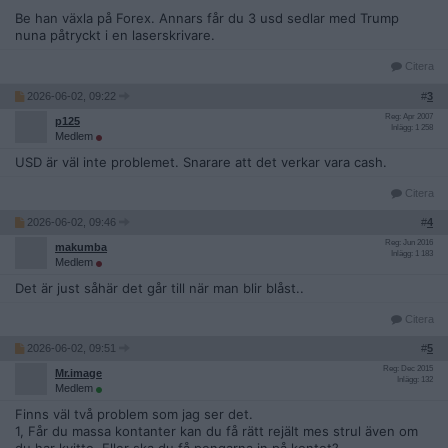
Be han växla på Forex. Annars får du 3 usd sedlar med Trump
nuna påtryckt i en laserskrivare.
Citera
2026-06-02, 09:22
#
3
Reg: Apr 2007
p125
Inlägg: 1 258
Medlem
USD är väl inte problemet. Snarare att det verkar vara cash.
Citera
2026-06-02, 09:46
#
4
Reg: Jun 2016
makumba
Inlägg: 1 183
Medlem
Det är just såhär det går till när man blir blåst..
Citera
2026-06-02, 09:51
#
5
Reg: Dec 2015
Mr.image
Inlägg: 132
Medlem
Finns väl två problem som jag ser det.
1, Får du massa kontanter kan du få rätt rejält mes strul även om