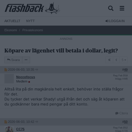
AKTUELLT
NYTT
LOGGA IN
Ekonomi
Privatekonomi
Köpare av lägenhet vill betala i dollar, legit?
5
Svara
5
2026-06-03, 10:35
#
49
Reg: Feb 2018
Noccofocus
Inlägg: 4 645
Medlem
Alltså lita på din magkänsla helt enkelt, behöver inte ställa frågor
för det.
Du tycker det verkar Shady! utgå ifrån det och säg åt köparen att
du godkänner bara med pengar på ditt konto.
Citera
2026-06-03, 10:42
#
50
Reg: Feb 2012
CC75
Inlägg: 6 715