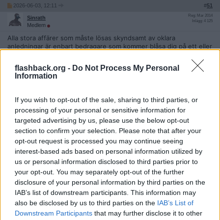
2026-06-03, 12:11
#
51
Reg: Mar 2014
Sinrath
Inlägg: 4 125
Medlem
Alla stora affärer som måste lösas skyndsamt av oklara
anledningar är enbart bedragare som kommer blåsa dig på ett eller
annat sätt.
Allt handlar om att du inte ska upptäcka hur du blir blåst innan
flashback.org -
Do Not Process My Personal
köpet är klart. Gör inte misstaget att gå med på något bara för du
Information
också egentligen vill sälja snabbt.
Spekulationer hur det skulle kunna vara legitimt eller inte om du
If you wish to opt-out of the sale, sharing to third parties, or
bara gör x och y samt är beredd på z är bara ett rent kast med
processing of your personal or sensitive information for
tärningen.
targeted advertising by us, please use the below opt-out
Citera
section to confirm your selection. Please note that after your
opt-out request is processed you may continue seeing
2026-06-03, 12:21
#
52
interest-based ads based on personal information utilized by
Reg: Aug 2018
vanartad
Inlägg: 6 072
us or personal information disclosed to third parties prior to
Medlem
your opt-out. You may separately opt-out of the further
Citat:
disclosure of your personal information by third parties on the
Ursprungligen postat av
Mullret
IAB’s list of downstream participants. This information may
Be han växla på Forex. Annars får du 3 usd sedlar med Trump
also be disclosed by us to third parties on the
IAB’s List of
nuna påtryckt i en laserskrivare.
Downstream Participants
that may further disclose it to other