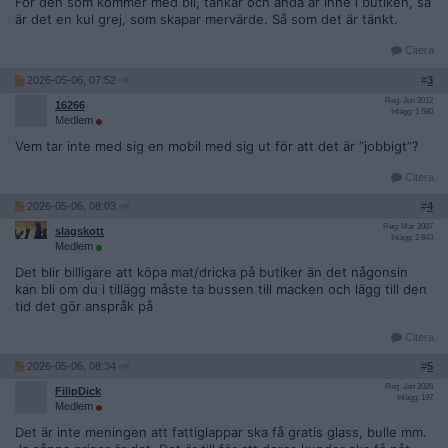
För den som kommer med bil, tankar och ändå är inne i butiken, så
är det en kul grej, som skapar mervärde. Så som det är tänkt.
Citera
2026-05-06, 07:52
#
3
Reg: Jun 2012
16266
Inlägg: 1 580
Medlem
Vem tar inte med sig en mobil med sig ut för att det är ”jobbigt”?
Citera
2026-05-06, 08:03
#
4
Reg: Mar 2007
slagskott
Inlägg: 2 843
Medlem
Det blir billigare att köpa mat/dricka på butiker än det någonsin
kan bli om du i tillägg måste ta bussen till macken och lägg till den
tid det gör anspråk på
Citera
2026-05-06, 08:34
#
5
Reg: Jan 2026
FilipDick
Inlägg: 197
Medlem
Det är inte meningen att fattiglappar ska få gratis glass, bulle mm.