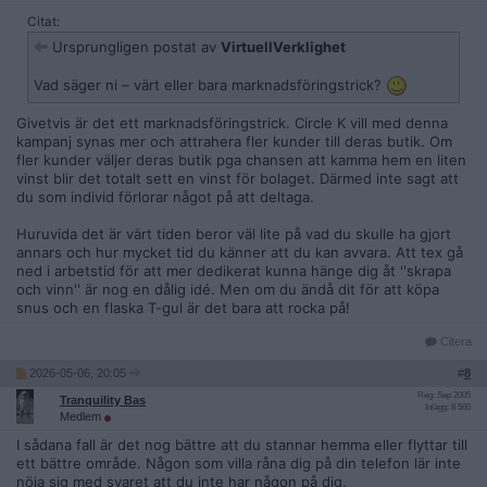
Citat:
Ursprungligen postat av
VirtuellVerklighet
Vad säger ni – värt eller bara marknadsföringstrick?
Givetvis är det ett marknadsföringstrick. Circle K vill med denna
kampanj synas mer och attrahera fler kunder till deras butik. Om
fler kunder väljer deras butik pga chansen att kamma hem en liten
vinst blir det totalt sett en vinst för bolaget. Därmed inte sagt att
du som individ förlorar något på att deltaga.
Huruvida det är värt tiden beror väl lite på vad du skulle ha gjort
annars och hur mycket tid du känner att du kan avvara. Att tex gå
ned i arbetstid för att mer dedikerat kunna hänge dig åt ''skrapa
och vinn'' är nog en dålig idé. Men om du ändå dit för att köpa
snus och en flaska T-gul är det bara att rocka på!
Citera
2026-05-06, 20:05
#
8
Reg: Sep 2005
Tranquility Bas
Inlägg: 8 560
Medlem
I sådana fall är det nog bättre att du stannar hemma eller flyttar till
ett bättre område. Någon som villa råna dig på din telefon lär inte
nöja sig med svaret att du inte har någon på dig.