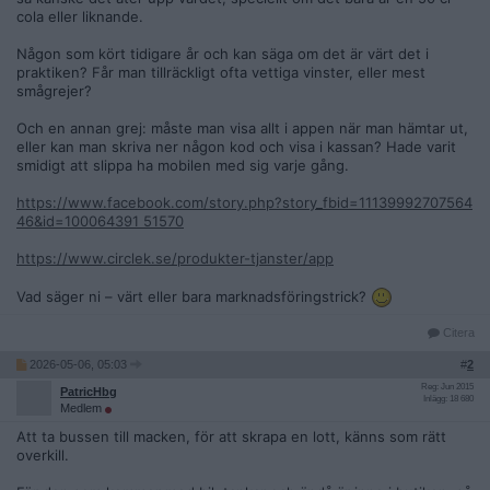
cola eller liknande.
Någon som kört tidigare år och kan säga om det är värt det i
praktiken? Får man tillräckligt ofta vettiga vinster, eller mest
smågrejer?
Och en annan grej: måste man visa allt i appen när man hämtar ut,
eller kan man skriva ner någon kod och visa i kassan? Hade varit
smidigt att slippa ha mobilen med sig varje gång.
https://www.facebook.com/story.php?story_fbid=11139992707564
46&id=100064391 51570
https://www.circlek.se/produkter-tjanster/app
Vad säger ni – värt eller bara marknadsföringstrick?
Citera
2026-05-06, 05:03
#
2
Reg: Jun 2015
PatricHbg
Inlägg: 18 680
Medlem
Att ta bussen till macken, för att skrapa en lott, känns som rätt
overkill.