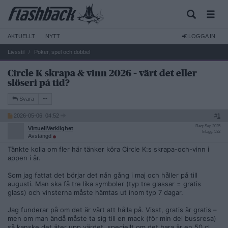
AKTUELLT
NYTT
LOGGA IN
Livsstil
Poker, spel och dobbel
Circle K skrapa & vinn 2026 – värt det eller
slöseri på tid?
Svara
2026-05-06, 04:52
#
1
Reg: Sep 2025
VirtuellVerklighet
Inlägg: 532
Avstängd
Tänkte kolla om fler här tänker köra Circle K:s skrapa-och-vinn i
appen i år.
Som jag fattat det börjar det nån gång i maj och håller på till
augusti. Man ska få tre lika symboler (typ tre glassar = gratis
glass) och vinsterna måste hämtas ut inom typ 7 dagar.
Jag funderar på om det är värt att hålla på. Visst, gratis är gratis –
men om man ändå måste ta sig till en mack (för min del bussresa)
så kanske det äter upp värdet, speciellt om det bara är en 50 cl