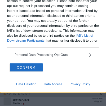
section to confirm your selection. Please note that after your
opt-out request is processed you may continue seeing
Någon som kört tidigare år och kan säga om det är värt det i
interest-based ads based on personal information utilized by
praktiken? Får man tillräckligt ofta vettiga vinster, eller mest
smågrejer?
us or personal information disclosed to third parties prior to
…
[ Visa mer ]
your opt-out. You may separately opt-out of the further
Och en annan grej: måste man visa allt i appen när man
disclosure of your personal information by third parties on the
hämtar ut, eller kan man skriva ner någon kod och visa i
IAB’s list of downstream participants. This information may
kassan?
Hade varit smidigt att slippa ha mobilen med sig
varje gång.
also be disclosed by us to third parties on the
IAB’s List of
Citat:
Downstream Participants
that may further disclose it to other
Ursprungligen postat av
16266
https://www.facebook.com/story.php?story_fbid=1113999270
third parties.
Vem tar inte med sig en mobil med sig ut för att det är
756446&id=100064391 51570
”jobbigt”?
Personal Data Processing Opt Outs
https://www.circlek.se/produkter-tjanster/app
Exakt, man går väl ingenstans utan mobilen med sig idag? Trodde
Vad säger ni – värt eller bara marknadsföringstrick?
mest väldigt gamla personer gör så, alltså inte bara pensionär utan
CONFIRM
ännu äldre. Tänk 80+
Citera
Data Deletion
Data Access
Privacy Policy
2026-05-06, 15:32
#
7
Reg: Feb 2026
BrotherClark
Inlägg: 932
Medlem