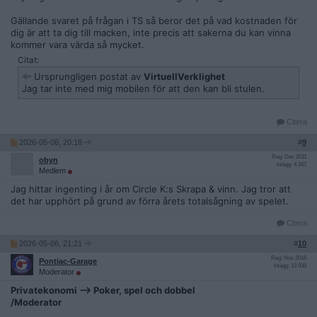
Gällande svaret på frågan i TS så beror det på vad kostnaden för
dig är att ta dig till macken, inte precis att sakerna du kan vinna
kommer vara värda så mycket.
Citat:
Ursprungligen postat av
VirtuellVerklighet
Jag tar inte med mig mobilen för att den kan bli stulen.
Citera
2026-05-06, 20:18
#
9
Reg: Dec 2011
obyn
Inlägg: 4 347
Medlem
Jag hittar ingenting i år om Circle K:s Skrapa & vinn. Jag tror att
det har upphört på grund av förra årets totalsågning av spelet.
Citera
2026-05-06, 21:21
#
10
Reg: Nov 2016
Pontiac-Garage
Inlägg: 13 938
Moderator
Privatekonomi --> Poker, spel och dobbel
/Moderator