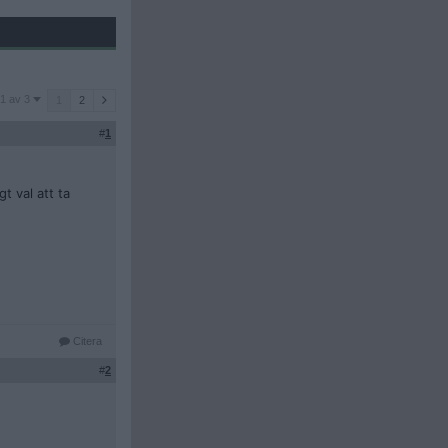
1 av 3
1
2
#
1
t val att ta
Citera
#
2