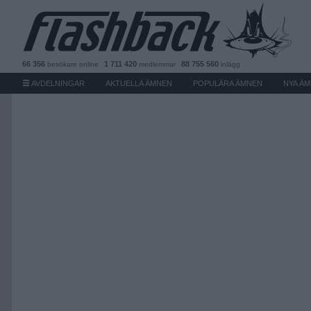
66 356
1 711 420
88 755 560
besökare
online
medlemmar
inlägg
AVDELNINGAR
AKTUELLA ÄMNEN
POPULÄRA ÄMNEN
NYA Ä