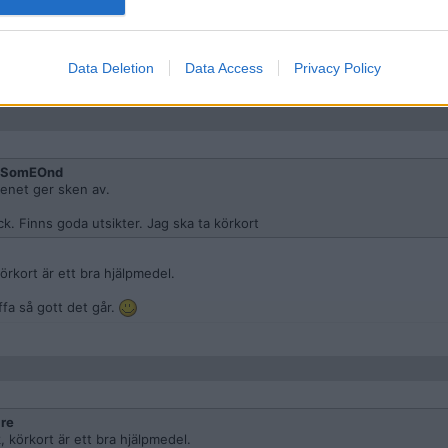
net ger sken av.
 Finns goda utsikter. Jag ska ta körkort
Data Deletion
Data Access
Privacy Policy
gSomEOnd
kenet ger sken av.
ck. Finns goda utsikter. Jag ska ta körkort
körkort är ett bra hjälpmedel.
ffa så gott det går.
re
, körkort är ett bra hjälpmedel.