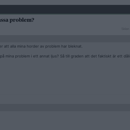
assa problem?
Sidan
Sidan 
1
av
3
er att alla mina horder av problem har bleknat.
å mina problem i ett annat ljus? Så till graden att det faktiskt är ett dålig