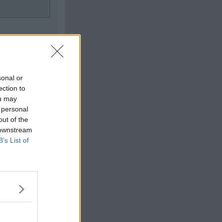
Citera
#
6
sonal or
ection to
ou may
 personal
out of the
 downstream
B’s List of
Citera
#
7