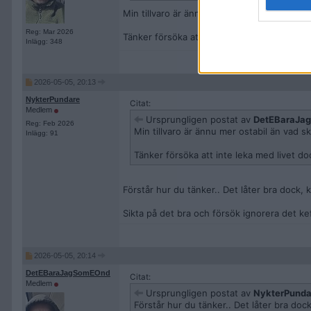
Min tillvaro är ännu mer ostabil än vad ske
Reg: Mar 2026
Tänker försöka att inte leka med livet dock.
Inlägg: 348
2026-05-05, 20:13
NykterPundare
Citat:
Medlem
Ursprungligen postat av
DetEBaraJa
Reg: Feb 2026
Min tillvaro är ännu mer ostabil än vad s
Inlägg: 91
Tänker försöka att inte leka med livet do
Förstår hur du tänker.. Det låter bra dock, 
Sikta på det bra och försök ignorera det ke
2026-05-05, 20:14
DetEBaraJagSomEOnd
Citat:
Medlem
Ursprungligen postat av
NykterPunda
Förstår hur du tänker.. Det låter bra dock