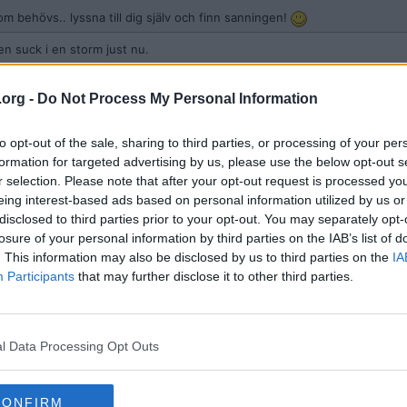
om behövs.. lyssna till dig själv och finn sanningen!
en suck i en storm just nu.
.org -
Do Not Process My Personal Information
to opt-out of the sale, sharing to third parties, or processing of your per
gSomEOnd
formation for targeted advertising by us, please use the below opt-out s
om en suck i en storm just nu.
r selection. Please note that after your opt-out request is processed y
eing interest-based ads based on personal information utilized by us or
ag inte hade haft en stabil tillvaro... gärna med livet som insats.
disclosed to third parties prior to your opt-out. You may separately opt-
losure of your personal information by third parties on the IAB’s list of
. This information may also be disclosed by us to third parties on the
IA
Participants
that may further disclose it to other third parties.
l Data Processing Opt Outs
re
 jag inte hade haft en stabil tillvaro... gärna med livet som insats.
CONFIRM