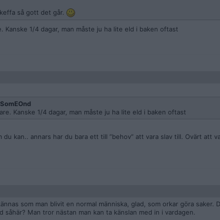
keffa så gott det går.
e. Kanske 1/4 dagar, man måste ju ha lite eld i baken oftast
gSomEOnd
dare. Kanske 1/4 dagar, man måste ju ha lite eld i baken oftast
du kan.. annars har du bara ett till ”behov” att vara slav till. Ovärt att 
kännas som man blivit en normal människa, glad, som orkar göra saker. 
ltid såhär? Man tror nästan man kan ta känslan med in i vardagen.