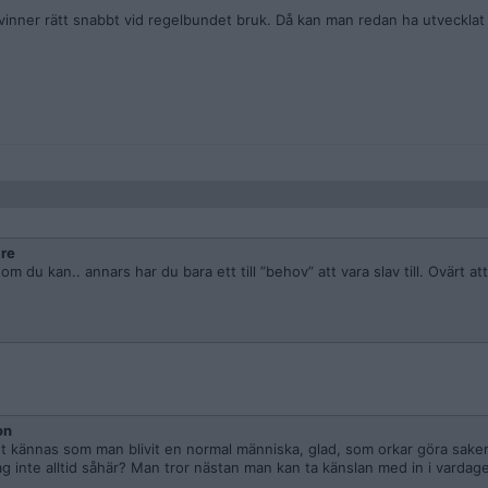
svinner rätt snabbt vid regelbundet bruk. Då kan man redan ha utvecklat 
re
om du kan.. annars har du bara ett till ”behov” att vara slav till. Ovärt at
on
t kännas som man blivit en normal människa, glad, som orkar göra saker
ag inte alltid såhär? Man tror nästan man kan ta känslan med in i vardag