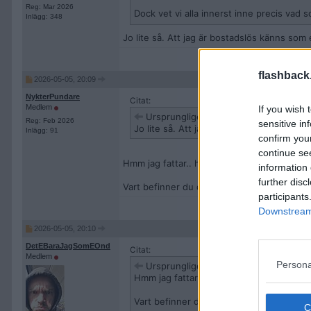
Reg: Mar 2026
Dock vet vi alla innerst inne precis vad s
Inlägg: 348
Jo lite så. Att jag är bostadslös känns som 
flashback
2026-05-05, 20:09
NykterPundare
Citat:
Medlem
If you wish 
Ursprungligen postat av
DetEBaraJa
Reg: Feb 2026
sensitive in
Jo lite så. Att jag är bostadslös känns s
Inlägg: 91
confirm you
continue se
Hmm jag fattar.. hade också kört järnet om j
information 
further disc
Vart befinner du dig?
participants
Downstream 
2026-05-05, 20:10
DetEBaraJagSomEOnd
Citat:
Medlem
Persona
Ursprungligen postat av
NykterPunda
Hmm jag fattar.. hade också kört järnet om
Vart befinner du dig?