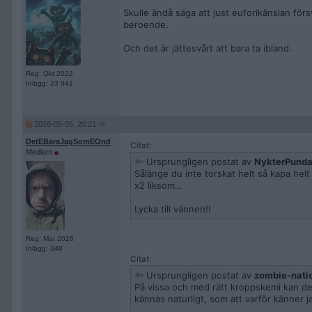
Skulle ändå säga att just euforikänslan för
beroende.
Och det är jättesvårt att bara ta ibland.
Reg: Okt 2022
Inlägg: 23 941
2026-05-05, 20:21
DetEBaraJagSomEOnd
Citat:
Medlem
Ursprungligen postat av
NykterPunda
Sålänge du inte torskat helt så kapa helt 
x2 liksom…
Lycka till vännen!!
Reg: Mar 2026
Inlägg: 348
Citat:
Ursprungligen postat av
zombie-nati
På vissa och med rätt kroppskemi kan de
kännas naturligt, som att varför känner j