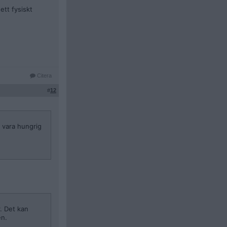
ett fysiskt
Citera
#
12
t vara hungrig
. Det kan
en.