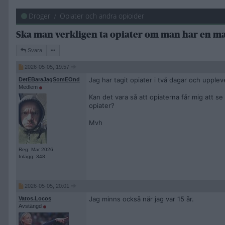
Droger
Opiater och andra opioider
Ska man verkligen ta opiater om man har en m
Svara
2026-05-05, 19:57
Jag har tagit opiater i två dagar och upplev
DetEBaraJagSomEOnd
Medlem
Kan det vara så att opiaterna får mig att se p
opiater?
Mvh
Reg: Mar 2026
Inlägg: 348
2026-05-05, 20:01
Jag minns också när jag var 15 år.
Vatos.Locos
Avstängd