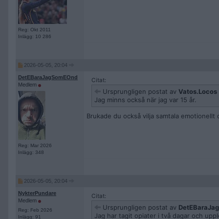
Reg: Okt 2011
Inlägg: 10 286
2026-05-05, 20:04
DetEBaraJagSomEOnd
Citat:
Medlem
Ursprungligen postat av
Vatos.Locos
Jag minns också när jag var 15 år.
Brukade du också vilja samtala emotionellt 
Reg: Mar 2026
Inlägg: 348
2026-05-05, 20:04
NykterPundare
Citat:
Medlem
Ursprungligen postat av
DetEBaraJa
Reg: Feb 2026
Jag har tagit opiater i två dagar och upp
Inlägg: 91