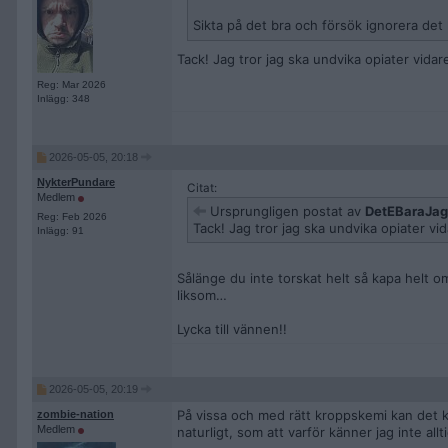
Sikta på det bra och försök ignorera det 
Tack! Jag tror jag ska undvika opiater vidar
Reg: Mar 2026
Inlägg: 348
2026-05-05, 20:18
NykterPundare
Citat:
Medlem
Ursprungligen postat av
DetEBaraJa
Reg: Feb 2026
Tack! Jag tror jag ska undvika opiater vi
Inlägg: 91
Sålänge du inte torskat helt så kapa helt om 
liksom…
Lycka till vännen!!
2026-05-05, 20:19
På vissa och med rätt kroppskemi kan det 
zombie-nation
Medlem
naturligt, som att varför känner jag inte al