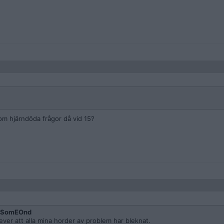
om hjärndöda frågor då vid 15?
gSomEOnd
lever att alla mina horder av problem har bleknat.