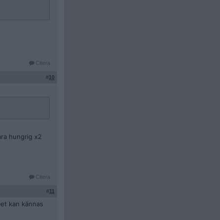
Citera
#
10
vara hungrig x2
Citera
#
11
Det kan kännas