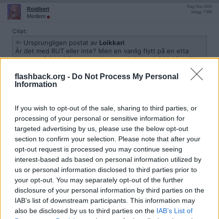
Reg: Nov 2015
Roidbert
Inlägg: 7 098
Medlem
Citat:
Ursprungligen postat av
Loikkari
Är det med RUT eller inte? Men en vanlig flytt på en etta
ligger ca 5 000 SEK om det är lokalt. Städ ca 3 500 SEK. Själv
flyttade jag i somras (aug 2025) en två på 60 kvm till en tvåa
på 53 kvm, två km körsträcka, ca 15 cubikmeter, kostnad 5
flashback.org -
Do Not Process My Personal
Information
700 SEK varav jag betalade själv 2 900 och Skattereduktion 2
800 SEK. En totalpris på 10 000 SEK i dittfall är lite i överkant
men kan bero på olika anledningar, tex en avgift till
If you wish to opt-out of the sale, sharing to third parties, or
avfallshanteringen.
processing of your personal or sensitive information for
targeted advertising by us, please use the below opt-out
Utan RUT-avdrag. Min pappa hyrde lägenheten och har avlidit.
section to confirm your selection. Please note that after your
Som jag förstår det innebär detta att vi inte kan utnyttja RUT-
opt-out request is processed you may continue seeing
avdraget? Jag och mina syskon vill förstås komma undan så billigt
som möjligt eftersom vi kommer ärva pappa.
interest-based ads based on personal information utilized by
us or personal information disclosed to third parties prior to
Citera
your opt-out. You may separately opt-out of the further
2026-05-05, 15:13
#
7
disclosure of your personal information by third parties on the
Reg: Aug 2012
IAB’s list of downstream participants. This information may
gniknus2
Inlägg: 4 906
Medlem
also be disclosed by us to third parties on the
IAB’s List of