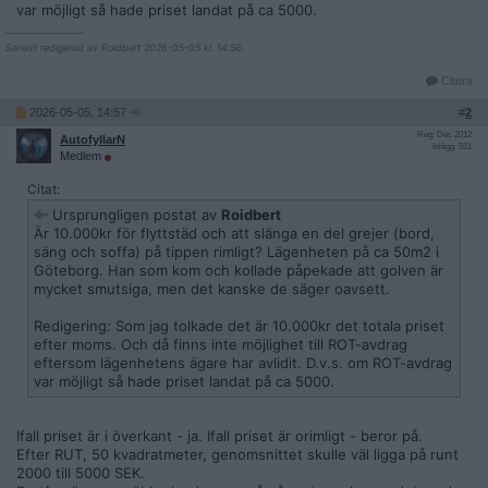
var möjligt så hade priset landat på ca 5000.
__________________
Senast redigerad av Roidbert 2026-05-05 kl. 14:56.
Citera
2026-05-05, 14:57
#
2
Reg: Dec 2012
AutofyllarN
Inlägg: 551
Medlem
Citat:
Ursprungligen postat av
Roidbert
Är 10.000kr för flyttstäd och att slänga en del grejer (bord,
säng och soffa) på tippen rimligt? Lägenheten på ca 50m2 i
Göteborg. Han som kom och kollade påpekade att golven är
mycket smutsiga, men det kanske de säger oavsett.
Redigering: Som jag tolkade det är 10.000kr det totala priset
efter moms. Och då finns inte möjlighet till ROT-avdrag
eftersom lägenhetens ägare har avlidit. D.v.s. om ROT-avdrag
var möjligt så hade priset landat på ca 5000.
Ifall priset är i överkant - ja. Ifall priset är orimligt - beror på.
Efter RUT, 50 kvadratmeter, genomsnittet skulle väl ligga på runt
2000 till 5000 SEK.