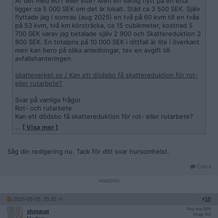
Är det med RUT eller inte? Men en vanlig flytt på en etta
ligger ca 5 000 SEK om det är lokalt. Städ ca 3 500 SEK. Själv
flyttade jag i somras (aug 2025) en två på 60 kvm till en tvåa
på 53 kvm, två km körsträcka, ca 15 cubikmeter, kostnad 5
700 SEK varav jag betalade själv 2 900 och Skattereduktion 2
800 SEK. En totalpris på 10 000 SEK i dittfall är lite i överkant
men kan bero på olika anledningar, tex en avgift till
avfallshanteringen.
skatteverket.se / Kan ett dödsbo få skattereduktion för rot-
eller rutarbete?
Svar på vanliga frågor
Rot- och rutarbete
Kan ett dödsbo få skattereduktion för rot- eller rutarbete?
…
[ Visa mer ]
Dödsboet kan bara få skattereduktion för rot- eller rutarbete
som har utförts före dödsfallet. Observera att inte heller
efterlevande barn kan få skattereduktion för arbete som har
Såg din redigering nu. Tack för ditt svar hursomhelst.
utförts i förälders bostad efter dödsfallet.
Citera
2026-05-05, 15:32
#
10
Reg: Aug 2009
shotacat
Inlägg: 923