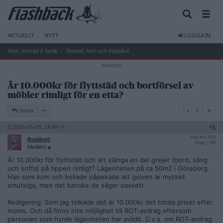
AKTUELLT
NYTT
LOGGA IN
Hem, bostad & familj
Bostad, hem och trädgård
Är 10.000kr för flyttstäd och bortförsel av
möbler rimligt för en etta?
1
Svara
1
2026-05-05, 14:48
#
1
Reg: Nov 2015
Roidbert
Inlägg: 7 098
Medlem
Är 10.000kr för flyttstäd och att slänga en del grejer (bord, säng
och soffa) på tippen rimligt? Lägenheten på ca 50m2 i Göteborg.
Han som kom och kollade påpekade att golven är mycket
smutsiga, men det kanske de säger oavsett.
Redigering: Som jag tolkade det är 10.000kr det totala priset efter
moms. Och då finns inte möjlighet till ROT-avdrag eftersom
personen som hyrde lägenheten har avlidit. D.v.s. om ROT-avdrag