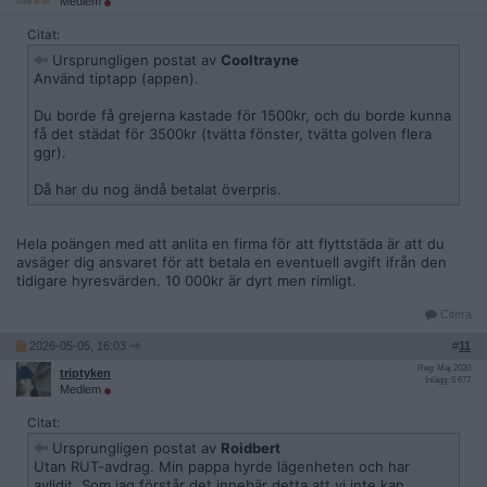
Medlem
Citat:
Ursprungligen postat av
Cooltrayne
Använd tiptapp (appen).
Du borde få grejerna kastade för 1500kr, och du borde kunna
få det städat för 3500kr (tvätta fönster, tvätta golven flera
ggr).
Då har du nog ändå betalat överpris.
Hela poängen med att anlita en firma för att flyttstäda är att du
avsäger dig ansvaret för att betala en eventuell avgift ifrån den
tidigare hyresvärden. 10 000kr är dyrt men rimligt.
Citera
2026-05-05, 16:03
#
11
Reg: Maj 2020
triptyken
Inlägg: 6 677
Medlem
Citat:
Ursprungligen postat av
Roidbert
Utan RUT-avdrag. Min pappa hyrde lägenheten och har
avlidit. Som jag förstår det innebär detta att vi inte kan