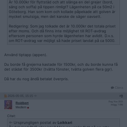
Är 10.000kr för flyttstäd och att slänga en del grejer (bord,
säng och soffa) på tippen rimligt? Lägenheten på ca 50m2 i
Göteborg. Han som kom och kollade påpekade att golven är
mycket smutsiga, men det kanske de säger oavsett.
Redigering: Som jag tolkade det är 10.000kr det totala priset
efter moms. Och då finns inte möjlighet till ROT-avdrag
eftersom personen som hyrde lägenheten har avlidit. D.v.s.
om ROT-avdrag var möjligt så hade priset landat på ca 5000.
Använd tiptapp (appen).
Du borde få grejerna kastade för 1500kr, och du borde kunna få
det städat för 3500kr (tvätta fönster, tvätta golven flera ggr).
Då har du nog ändå betalat överpris.
Citera
2026-05-05, 15:15
#
9
Reg: Nov 2015
Roidbert
Inlägg: 7 098
Medlem
Citat:
Ursprungligen postat av
Loikkari