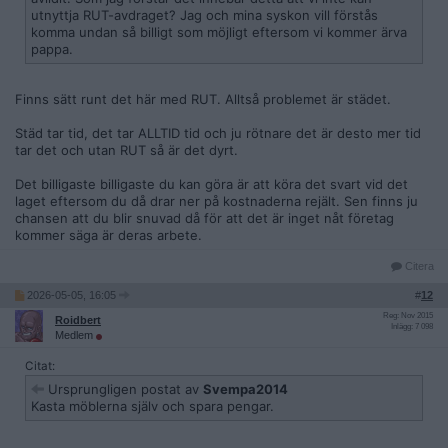
utnyttja RUT-avdraget? Jag och mina syskon vill förstås
komma undan så billigt som möjligt eftersom vi kommer ärva
pappa.
Finns sätt runt det här med RUT. Alltså problemet är städet.
Städ tar tid, det tar ALLTID tid och ju rötnare det är desto mer tid
tar det och utan RUT så är det dyrt.
Det billigaste billigaste du kan göra är att köra det svart vid det
laget eftersom du då drar ner på kostnaderna rejält. Sen finns ju
chansen att du blir snuvad då för att det är inget nåt företag
kommer säga är deras arbete.
Citera
2026-05-05, 16:05
#
12
Reg: Nov 2015
Roidbert
Inlägg: 7 098
Medlem
Citat:
Ursprungligen postat av
Svempa2014
Kasta möblerna själv och spara pengar.