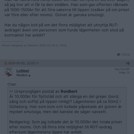
så jag tror att vi får ta den smällen. Han som gav offerten räknade
på 1000-1500kr för att föra sakerna till tippen (osäker på om priset
var före eller efter moms). Golvet är ganska smutsigt.
Har du någon koll på om det finns möjlighet att utnyttja RUT-
avdraget även om personen som hyrde lägenheten och stod på
kontraktet har avlidit?
__________________
Senast redigerad av Roidbert 2026-05-05 kl. 15:04.
Citera
2026-05-05, 15:03
#
4
Reg: Feb 2025
Loikkari
Inlägg: 711
Medlem
Citat:
Ursprungligen postat av
Roidbert
Är 10.000kr för flyttstäd och att slänga en del grejer (bord,
säng och soffa) på tippen rimligt? Lägenheten på ca 50m2 i
Göteborg. Han som kom och kollade påpekade att golven är
mycket smutsiga, men det kanske de säger oavsett.
Redigering: Som jag tolkade det är 10.000kr det totala priset
efter moms. Och då finns inte möjlighet till ROT-avdrag
eftersom lägenhetens ägare har avlidit.