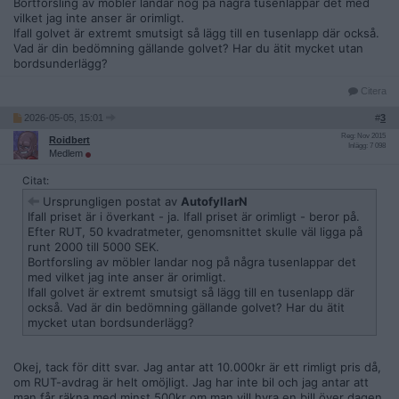
Bortforsling av möbler landar nog på några tusenlappar det med
vilket jag inte anser är orimligt.
Ifall golvet är extremt smutsigt så lägg till en tusenlapp där också.
Vad är din bedömning gällande golvet? Har du ätit mycket utan
bordsunderlägg?
Citera
2026-05-05, 15:01
#
3
Reg: Nov 2015
Roidbert
Inlägg: 7 098
Medlem
Citat:
Ursprungligen postat av
AutofyllarN
Ifall priset är i överkant - ja. Ifall priset är orimligt - beror på.
Efter RUT, 50 kvadratmeter, genomsnittet skulle väl ligga på
runt 2000 till 5000 SEK.
Bortforsling av möbler landar nog på några tusenlappar det
med vilket jag inte anser är orimligt.
Ifall golvet är extremt smutsigt så lägg till en tusenlapp där
också. Vad är din bedömning gällande golvet? Har du ätit
mycket utan bordsunderlägg?
Okej, tack för ditt svar. Jag antar att 10.000kr är ett rimligt pris då,
om RUT-avdrag är helt omöjligt. Jag har inte bil och jag antar att
man får räkna med minst 500kr om man vill hyra en bill över dagen,