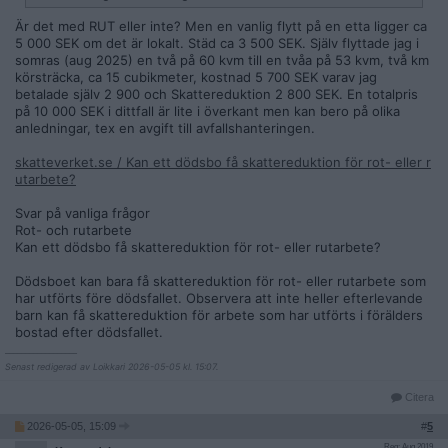
Är det med RUT eller inte? Men en vanlig flytt på en etta ligger ca
5 000 SEK om det är lokalt. Städ ca 3 500 SEK. Själv flyttade jag i
somras (aug 2025) en två på 60 kvm till en tvåa på 53 kvm, två km
körsträcka, ca 15 cubikmeter, kostnad 5 700 SEK varav jag
betalade själv 2 900 och Skattereduktion 2 800 SEK. En totalpris
på 10 000 SEK i dittfall är lite i överkant men kan bero på olika
anledningar, tex en avgift till avfallshanteringen.
skatteverket.se / Kan ett dödsbo få skattereduktion för rot- eller r
utarbete?
Svar på vanliga frågor
Rot- och rutarbete
Kan ett dödsbo få skattereduktion för rot- eller rutarbete?
Dödsboet kan bara få skattereduktion för rot- eller rutarbete som
har utförts före dödsfallet. Observera att inte heller efterlevande
barn kan få skattereduktion för arbete som har utförts i förälders
bostad efter dödsfallet.
__________________
Senast redigerad av Loikkari 2026-05-05 kl. 15:07.
Citera
2026-05-05, 15:09
#
5
Reg: Aug 2019