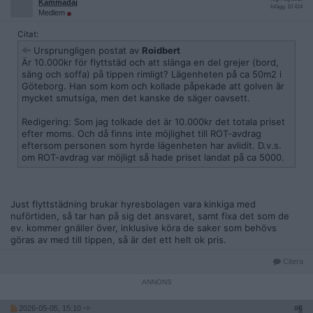
Kammadaj
Inlägg: 10 414
Medlem
Citat:
Ursprungligen postat av
Roidbert
Är 10.000kr för flyttstäd och att slänga en del grejer (bord,
säng och soffa) på tippen rimligt? Lägenheten på ca 50m2 i
Göteborg. Han som kom och kollade påpekade att golven är
mycket smutsiga, men det kanske de säger oavsett.
Redigering: Som jag tolkade det är 10.000kr det totala priset
efter moms. Och då finns inte möjlighet till ROT-avdrag
eftersom personen som hyrde lägenheten har avlidit. D.v.s.
om ROT-avdrag var möjligt så hade priset landat på ca 5000.
Just flyttstädning brukar hyresbolagen vara kinkiga med
nuförtiden, så tar han på sig det ansvaret, samt fixa det som de
ev. kommer gnäller över, inklusive köra de saker som behövs
göras av med till tippen, så är det ett helt ok pris.
Citera
2026-05-05, 15:10
#
6