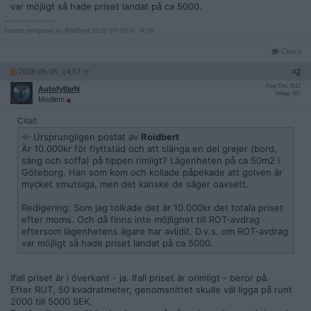
var möjligt så hade priset landat på ca 5000.
__________________
Senast redigerad av Roidbert 2026-05-05 kl. 14:56.
Citera
2026-05-05, 14:57
#
2
Reg: Dec 2012
AutofyllarN
Inlägg: 551
Medlem
Citat:
Ursprungligen postat av
Roidbert
Är 10.000kr för flyttstäd och att slänga en del grejer (bord,
säng och soffa) på tippen rimligt? Lägenheten på ca 50m2 i
Göteborg. Han som kom och kollade påpekade att golven är
mycket smutsiga, men det kanske de säger oavsett.
Redigering: Som jag tolkade det är 10.000kr det totala priset
efter moms. Och då finns inte möjlighet till ROT-avdrag
eftersom lägenhetens ägare har avlidit. D.v.s. om ROT-avdrag
var möjligt så hade priset landat på ca 5000.
Ifall priset är i överkant - ja. Ifall priset är orimligt - beror på.
Efter RUT, 50 kvadratmeter, genomsnittet skulle väl ligga på runt
2000 till 5000 SEK.