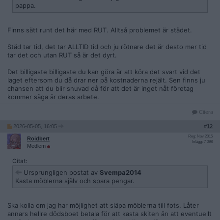
pappa.
Finns sätt runt det här med RUT. Alltså problemet är städet.
Städ tar tid, det tar ALLTID tid och ju rötnare det är desto mer tid
tar det och utan RUT så är det dyrt.
Det billigaste billigaste du kan göra är att köra det svart vid det
laget eftersom du då drar ner på kostnaderna rejält. Sen finns ju
chansen att du blir snuvad då för att det är inget nåt företag
kommer säga är deras arbete.
Citera
2026-05-05, 16:05
#
12
Reg: Nov 2015
Roidbert
Inlägg: 7 098
Medlem
Citat:
Ursprungligen postat av
Svempa2014
Kasta möblerna själv och spara pengar.
Ska kolla om jag har möjlighet att släpa möblerna till fots. Låter
annars hellre dödsboet betala för att kasta skiten än att eventuellt