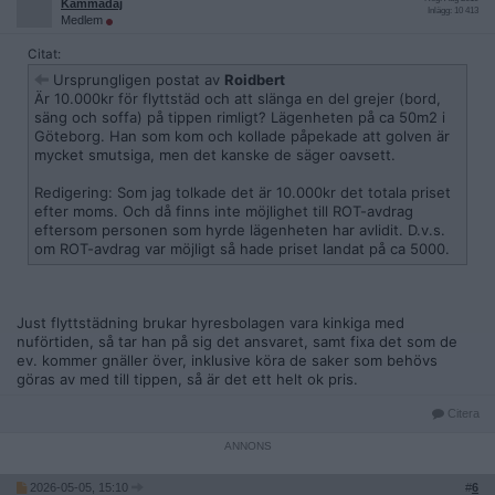
Kammadaj
Inlägg: 10 413
Medlem
Citat:
Ursprungligen postat av
Roidbert
Är 10.000kr för flyttstäd och att slänga en del grejer (bord,
säng och soffa) på tippen rimligt? Lägenheten på ca 50m2 i
Göteborg. Han som kom och kollade påpekade att golven är
mycket smutsiga, men det kanske de säger oavsett.
Redigering: Som jag tolkade det är 10.000kr det totala priset
efter moms. Och då finns inte möjlighet till ROT-avdrag
eftersom personen som hyrde lägenheten har avlidit. D.v.s.
om ROT-avdrag var möjligt så hade priset landat på ca 5000.
Just flyttstädning brukar hyresbolagen vara kinkiga med
nuförtiden, så tar han på sig det ansvaret, samt fixa det som de
ev. kommer gnäller över, inklusive köra de saker som behövs
göras av med till tippen, så är det ett helt ok pris.
Citera
2026-05-05, 15:10
#
6