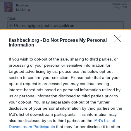
Reg: Nov 2015
Roidbert
Inlägg: 7 098
Medlem
Citat:
Ursprungligen postat av
Loikkari
Är det med RUT eller inte? Men en vanlig flytt på en etta
ligger ca 5 000 SEK om det är lokalt. Städ ca 3 500 SEK. Själv
flashback.org -
Do Not Process My Personal
flyttade jag i somras (aug 2025) en två på 60 kvm till en tvåa
Information
på 53 kvm, två km körsträcka, ca 15 cubikmeter, kostnad 5
700 SEK varav jag betalade själv 2 900 och Skattereduktion 2
800 SEK. En totalpris på 10 000 SEK i dittfall är lite i överkant
If you wish to opt-out of the sale, sharing to third parties, or
men kan bero på olika anledningar, tex en avgift till
processing of your personal or sensitive information for
avfallshanteringen.
targeted advertising by us, please use the below opt-out
section to confirm your selection. Please note that after your
Utan RUT-avdrag. Min pappa hyrde lägenheten och har avlidit.
opt-out request is processed you may continue seeing
Som jag förstår det innebär detta att vi inte kan utnyttja RUT-
interest-based ads based on personal information utilized by
avdraget? Jag och mina syskon vill förstås komma undan så billigt
som möjligt eftersom vi kommer ärva pappa.
us or personal information disclosed to third parties prior to
your opt-out. You may separately opt-out of the further
Citera
disclosure of your personal information by third parties on the
2026-05-05, 15:13
#
7
IAB’s list of downstream participants. This information may
Reg: Aug 2012
gniknus2
also be disclosed by us to third parties on the
IAB’s List of
Inlägg: 4 907
Medlem
Downstream Participants
that may further disclose it to other