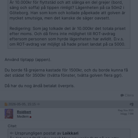
Är 10.000kr för flyttstäd och att slänga en del grejer (bord,
säng och soffa) på tippen rimligt? Lägenheten på ca 50m2 i
Göteborg. Han som kom och kollade påpekade att golven är
mycket smutsiga, men det kanske de säger oavsett.
Redigering: Som jag tolkade det är 10.000kr det totala priset
efter moms. Och då finns inte möjlighet till ROT-avdrag
eftersom personen som hyrde lägenheten har avlidit. D.v.s.
om ROT-avdrag var möjligt så hade priset landat på ca 5000.
Använd tiptapp (appen).
Du borde få grejerna kastade för 1500kr, och du borde kunna få
det städat för 3500kr (tvätta fönster, tvätta golven flera ggr).
Då har du nog ändå betalat överpris.
Citera
2026-05-05, 15:15
#
9
Reg: Nov 2015
Roidbert
Inlägg: 7 098
Medlem
Citat:
Ursprungligen postat av
Loikkari