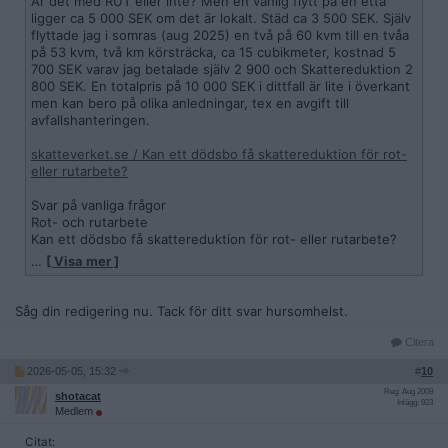
Är det med RUT eller inte? Men en vanlig flytt på en etta
ligger ca 5 000 SEK om det är lokalt. Städ ca 3 500 SEK. Själv
flyttade jag i somras (aug 2025) en två på 60 kvm till en tvåa
på 53 kvm, två km körsträcka, ca 15 cubikmeter, kostnad 5
700 SEK varav jag betalade själv 2 900 och Skattereduktion 2
800 SEK. En totalpris på 10 000 SEK i dittfall är lite i överkant
men kan bero på olika anledningar, tex en avgift till
avfallshanteringen.
skatteverket.se / Kan ett dödsbo få skattereduktion för rot-
eller rutarbete?
Svar på vanliga frågor
Rot- och rutarbete
Kan ett dödsbo få skattereduktion för rot- eller rutarbete?
…
[ Visa mer ]
Dödsboet kan bara få skattereduktion för rot- eller rutarbete
som har utförts före dödsfallet. Observera att inte heller
efterlevande barn kan få skattereduktion för arbete som har
Såg din redigering nu. Tack för ditt svar hursomhelst.
utförts i förälders bostad efter dödsfallet.
Citera
2026-05-05, 15:32
#
10
Reg: Aug 2009
shotacat
Inlägg: 923
Medlem
Citat: