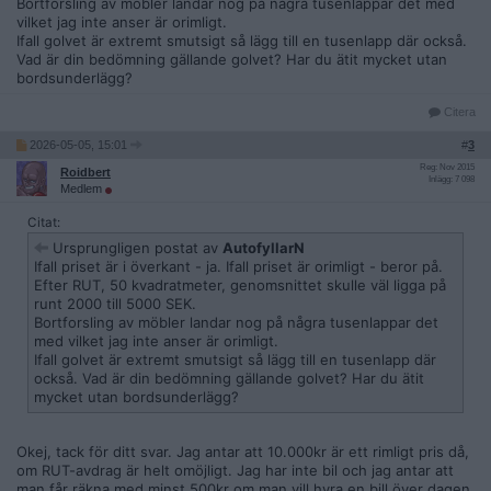
Bortforsling av möbler landar nog på några tusenlappar det med
vilket jag inte anser är orimligt.
Ifall golvet är extremt smutsigt så lägg till en tusenlapp där också.
Vad är din bedömning gällande golvet? Har du ätit mycket utan
bordsunderlägg?
Citera
2026-05-05, 15:01
#
3
Reg: Nov 2015
Roidbert
Inlägg: 7 098
Medlem
Citat:
Ursprungligen postat av
AutofyllarN
Ifall priset är i överkant - ja. Ifall priset är orimligt - beror på.
Efter RUT, 50 kvadratmeter, genomsnittet skulle väl ligga på
runt 2000 till 5000 SEK.
Bortforsling av möbler landar nog på några tusenlappar det
med vilket jag inte anser är orimligt.
Ifall golvet är extremt smutsigt så lägg till en tusenlapp där
också. Vad är din bedömning gällande golvet? Har du ätit
mycket utan bordsunderlägg?
Okej, tack för ditt svar. Jag antar att 10.000kr är ett rimligt pris då,
om RUT-avdrag är helt omöjligt. Jag har inte bil och jag antar att
man får räkna med minst 500kr om man vill hyra en bill över dagen,