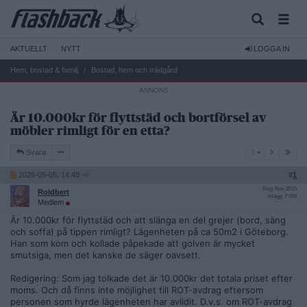
AKTUELLT
NYTT
LOGGA IN
Hem, bostad & familj
Bostad, hem och trädgård
Är 10.000kr för flyttstäd och bortförsel av
möbler rimligt för en etta?
1
Svara
1
2026-05-05, 14:48
#
1
Reg: Nov 2015
Roidbert
Inlägg: 7 098
Medlem
Är 10.000kr för flyttstäd och att slänga en del grejer (bord, säng
och soffa) på tippen rimligt? Lägenheten på ca 50m2 i Göteborg.
Han som kom och kollade påpekade att golven är mycket
smutsiga, men det kanske de säger oavsett.
Redigering: Som jag tolkade det är 10.000kr det totala priset efter
moms. Och då finns inte möjlighet till ROT-avdrag eftersom
personen som hyrde lägenheten har avlidit. D.v.s. om ROT-avdrag