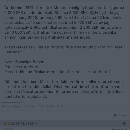
Är det med RUT eller inte? Men en vanlig flytt på en etta ligger ca
5 000 SEK om det är lokalt. Städ ca 3 500 SEK. Själv flyttade jag i
somras (aug 2025) en två på 60 kvm till en tvåa på 53 kvm, två km
körsträcka, ca 15 cubikmeter, kostnad 5 700 SEK varav jag
betalade själv 2 900 och Skattereduktion 2 800 SEK. En totalpris
på 10 000 SEK i dittfall är lite i överkant men kan bero på olika
anledningar, tex en avgift till avfallshanteringen.
skatteverket.se / Kan ett dödsbo få skattereduktion för rot- eller r
utarbete?
Svar på vanliga frågor
Rot- och rutarbete
Kan ett dödsbo få skattereduktion för rot- eller rutarbete?
Dödsboet kan bara få skattereduktion för rot- eller rutarbete som
har utförts före dödsfallet. Observera att inte heller efterlevande
barn kan få skattereduktion för arbete som har utförts i förälders
bostad efter dödsfallet.
__________________
Senast redigerad av Loikkari 2026-05-05 kl. 15:07.
Citera
2026-05-05, 15:09
#
5
Reg: Aug 2019