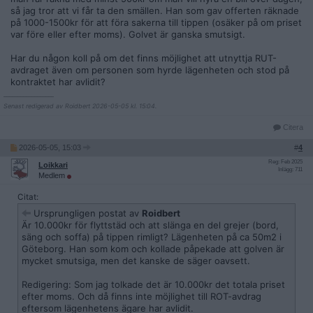
så jag tror att vi får ta den smällen. Han som gav offerten räknade
på 1000-1500kr för att föra sakerna till tippen (osäker på om priset
var före eller efter moms). Golvet är ganska smutsigt.
Har du någon koll på om det finns möjlighet att utnyttja RUT-
avdraget även om personen som hyrde lägenheten och stod på
kontraktet har avlidit?
__________________
Senast redigerad av Roidbert 2026-05-05 kl. 15:04.
Citera
2026-05-05, 15:03
#
4
Reg: Feb 2025
Loikkari
Inlägg: 711
Medlem
Citat:
Ursprungligen postat av
Roidbert
Är 10.000kr för flyttstäd och att slänga en del grejer (bord,
säng och soffa) på tippen rimligt? Lägenheten på ca 50m2 i
Göteborg. Han som kom och kollade påpekade att golven är
mycket smutsiga, men det kanske de säger oavsett.
Redigering: Som jag tolkade det är 10.000kr det totala priset
efter moms. Och då finns inte möjlighet till ROT-avdrag
eftersom lägenhetens ägare har avlidit.