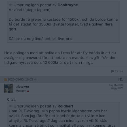
Ursprungligen postat av
Cooltrayne
Använd tiptapp (appen).
Du borde få grejerna kastade för 1500kr, och du borde kunna
få det städat för 3500kr (tvätta fönster, tvätta golven flera
ggr).
Då har du nog ändå betalat överpris.
Hela poängen med att anlita en firma för att flyttstäda är att du
avsäger dig ansvaret för att betala en eventuell avgift ifrån den
tidigare hyresvärden. 10 000kr är dyrt men rimligt.
Citera
2026-05-05, 16:03
#
11
Reg: Maj 2020
triptyken
Inlägg: 6 677
Medlem
Citat:
Ursprungligen postat av
Roidbert
Utan RUT-avdrag. Min pappa hyrde lägenheten och har
avlidit. Som jag förstår det innebär detta att vi inte kan
utnyttja RUT-avdraget? Jag och mina syskon vill förstås
komma undan så billigt som möjligt eftersom vi kommer ärva