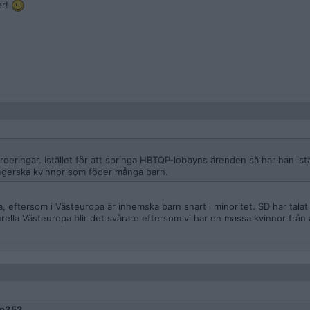
er!
eringar. Istället för att springa HBTQP-lobbyns ärenden så har han istäl
 ungerska kvinnor som föder många barn.
a, eftersom i Västeuropa är inhemska barn snart i minoritet. SD har talat
ella Västeuropa blir det svårare eftersom vi har en massa kvinnor från
en352