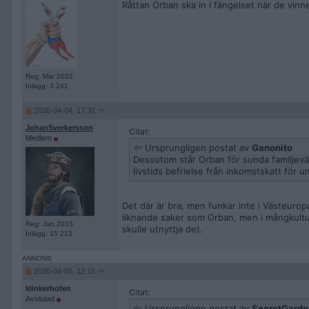
Råttan Orban ska in i fängelset när de vinn
Reg: Mar 2022
Inlägg: 3 241
2026-04-04, 17:32
JohanSverkersson
Citat:
Medlem
Ursprungligen postat av
Ganonito
Dessutom står Orban för sunda familjevärd
livstids befrielse från inkomstskatt för
Det där är bra, men funkar inte i Västeurop
liknande saker som Orban, men i mångkultur
Reg: Jan 2015
skulle utnyttja det.
Inlägg: 15 213
2026-04-06, 12:15
klinkerhofen
Citat:
Avslutad
Ursprungligen postat av
SecretGard