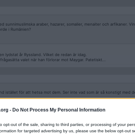
 med sunnimuslimska araber, hazarer, somalier, menaiter och arfikaner. Vi
gjorde i Rumänien?
en lydstat år Ryssland. Vilket de redan är idag.
ågasätta valet när han förlorar mot Maygar. Patetiskt...
sland istället för att hetsa mot dem. Ser inte vad som är så konstigt med d
e största krigshetsarna i Europa?
.org -
Do Not Process My Personal Information
ra största krigshetsaren i världen just nu?
nnebär.
to opt-out of the sale, sharing to third parties, or processing of your per
formation for targeted advertising by us, please use the below opt-out s