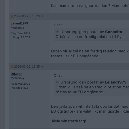
Kan man inte bara ignorera dom? Man behöv
2026-03-29, 13:29
Leland1979
Citat:
Medlem
Ursprungligen postat av
Ganonito
Reg: Jun 2017
Orbán vill ha en fredlig relation till Rys
Inlägg: 12 704
Orban vill alltså ha en fredlig relation med
röstas ut ur EU omgående.
2026-03-29, 13:35
Ddagen
Citat:
Medlem
Ursprungligen postat av
Leland1979
Reg: Maj 2021
Orban vill alltså ha en fredlig relation m
Inlägg: 1 816
röstas ut ur EU omgående.
Den jävla apan vill inte fylla upp landet me
EU ogiltigförklara valet likt man gjorde i R
Jävla vänsterdrägg!