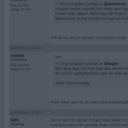
Ursprungligen postat av
glockenrein
Reg: Jul 2010
Magyar verkar populär och hans parti ligga
Inlägg: 12 138
Orbán delar säkert mätningar där Fidesz e
åtminstone verkar mindre korrupt än Orb
Om du tar del av nyheter via sociala medar 
2026-03-30, 03:10
maallgan
Citat:
Avstängd
Ursprungligen postat av
Ddagen
Reg: Jul 2010
Den jävla apan vill inte fylla upp landet
Inlägg: 12 138
får väl EU ogiltigförklara valet likt man 
Jävla vänsterdrägg!
Putin fyller just nu sitt land med sunnimusli
2026-04-04, 17:18
Det är kört för råttan Orban! Stöd både fr 
KillPu
Medlem
hela bara värre för gravida fittan Victor! F