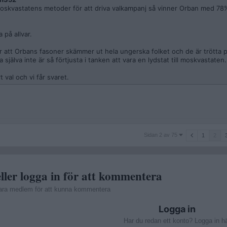
 moskvastatens metoder för att driva valkampanj så vinner Orban med 78
 på allvar.
för att Orbans fasoner skämmer ut hela ungerska folket och de är trötta 
 själva inte är så förtjusta i tanken att vara en lydstat till moskvastaten.
 val och vi får svaret.
Sidan
Sidan 2 av 75
1
2
2
av
75
ller logga in för att kommentera
ara medlem för att kunna kommentera
Logga in
Har du redan ett konto? Logga in h