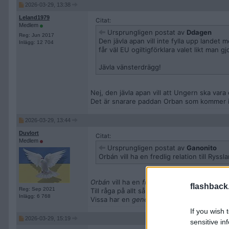
2026-03-29, 13:38
Leland1979
Citat:
Medlem
Ursprungligen postat av
Ddagen
Reg: Jun 2017
Den jävla apan vill inte fylla upp landet
Inlägg: 12 704
får väl EU ogiltigförklara valet likt man 
Jävla vänsterdrägg!
Nej, den jävla apan vill att Ungern ska vara 
Det är snarare paddan Orban som kommer ifr
2026-03-29, 13:44
Duvlort
Citat:
Medlem
Ursprungligen postat av
Ganonito
Orbán vill ha en fredlig relation till Rys
Orbán
vill ha en
fredlig
relation med en av d
flashback
Reg: Sep 2021
Till råga på allt så är man
bästis
med den and
Inlägg: 6 768
Vissa har en
generös
tolkning av vad
fred
i
If you wish 
2026-03-29, 15:19
sensitive in