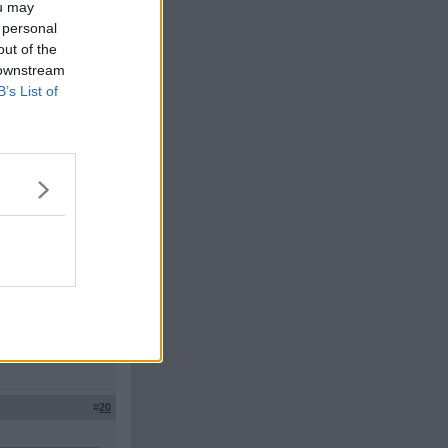
ou may
 personal
out of the
 jävla apan bör
 downstream
B’s List of
. Speciellt när de
mmar över Europas
ndet till ett
ommer även Ungern
infört livstids
#
19
#
20