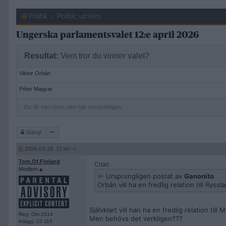
Politik
Politik: utrikes
Ungerska parlamentsvalet 12:e april 2026
Resultat:
Vem tror du vinner valet?
Viktor Orbán
Péter Magyar
Du får inte rösta i den här omröstningen.
Stängt
2026-03-29, 12:40
Tom.Of.Finland
Citat:
Medlem
Ursprungligen postat av
Ganonito
Orbán vill ha en fredlig relation till Rys
Självklart vill han ha en fredlig relation till 
Reg: Okt 2014
Men behövs det verkligen???
Inlägg: 22 115