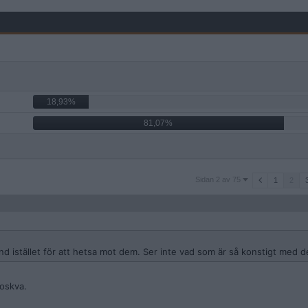
18,93%
81,07%
Sidan
Sidan 2 av 75
1
2
2
av
75
sland istället för att hetsa mot dem. Ser inte vad som är så konstigt med d
Moskva.