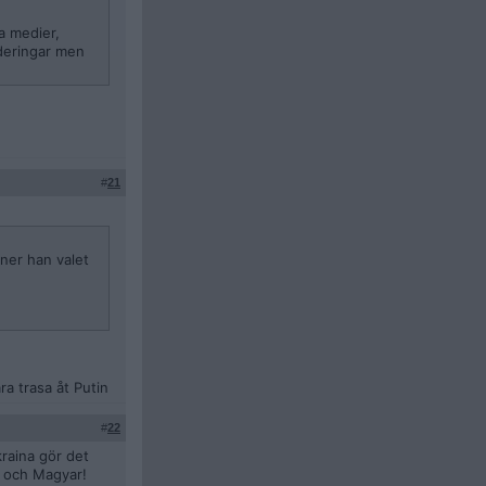
la medier,
rderingar men
#
21
nner han valet
ra trasa åt Putin
#
22
kraina gör det
za och Magyar!