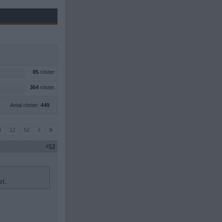
85
röster
364
röster
Antal röster:
449
3
12
52
#
13
et.