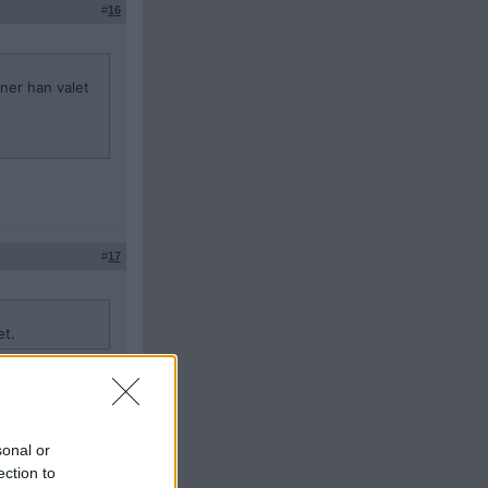
#
16
nner han valet
#
17
et.
sonal or
#
18
ection to