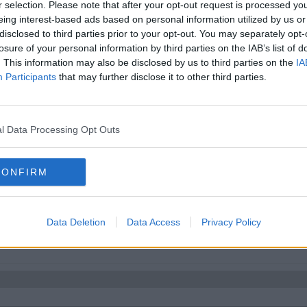
r selection. Please note that after your opt-out request is processed y
eing interest-based ads based on personal information utilized by us or
disclosed to third parties prior to your opt-out. You may separately opt-
ed krigsförbrytarnationen Ryssland men inte till fredliga demokratier. Den
losure of your personal information by third parties on the IAB’s list of
. This information may also be disclosed by us to third parties on the
IA
Participants
that may further disclose it to other third parties.
man gillar det eller ej. Då är det smart att hålla sig på god fot med dem
Ukrainas dust med Ryssland. Alla araber och negrer som dagligen svä
 som skyddar sina gränser och säger Nej till EUs krav på att förvandla la
l Data Processing Opt Outs
yskland oavsett hur mycket böter de hotar med. Skulle han förlora så k
a problem som medföljer med dem.
CONFIRM
ngar. Istället för att springa HBTQP-lobbyns ärenden så har han istället 
vinnor som föder många barn.
Data Deletion
Data Access
Privacy Policy
som fortfarande hejar på kamrat Orban.