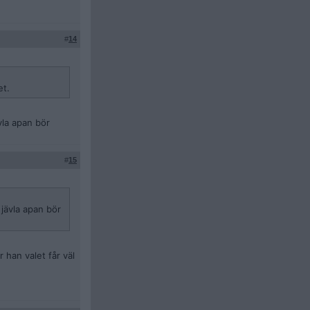
#
14
et.
vla apan bör
#
15
 jävla apan bör
 han valet får väl