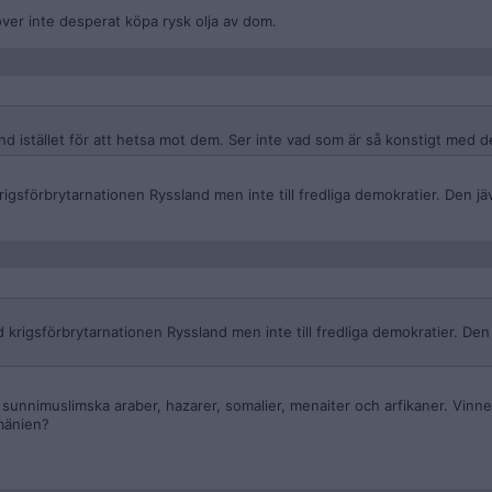
er inte desperat köpa rysk olja av dom.
sland istället för att hetsa mot dem. Ser inte vad som är så konstigt med d
 krigsförbrytarnationen Ryssland men inte till fredliga demokratier. Den jä
ed krigsförbrytarnationen Ryssland men inte till fredliga demokratier. Den
d sunnimuslimska araber, hazarer, somalier, menaiter och arfikaner. Vinner
umänien?