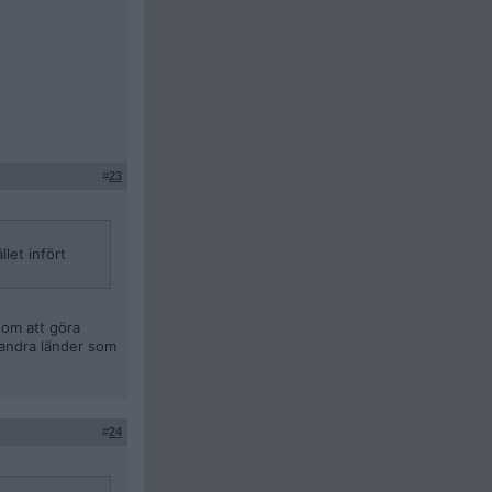
#
23
let infört
 om att göra
 andra länder som
#
24