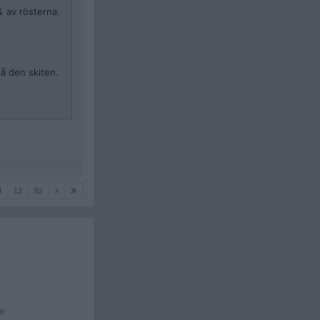
% av rösterna.
på den skiten.
3
12
52
är