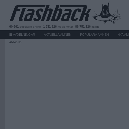
60 661
1 711 326
88 751 126
besökare
online
medlemmar
inlägg
AVDELNINGAR
AKTUELLA ÄMNEN
POPULÄRA ÄMNEN
NYA Ä